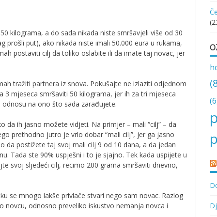
Če
(2
50 kilograma, a do sada nikada niste smršavjeli više od 30
rag prošli put), ako nikada niste imali 50.000 eura u rukama,
O
ah postaviti cilj da toliko oslabite ili da imate taj novac, jer
h
(
mah tražiti partnera iz snova. Pokušajte ne izlaziti odjednom
za 3 mjeseca smršaviti 50 kilograma, jer ih za tri mjeseca
(6
iše u odnosu na ono što sada zarađujete.
p
o da ih jasno možete vidjeti. Na primjer – mali “cilj” – da
p
 prethodno jutro je vrlo dobar “mali cilj”, jer ga jasno
o da postižete taj svoj mali cilj 9 od 10 dana, a da jedan
anu. Tada ste 90% uspješni i to je sjajno. Tek kada uspijete u
 svoj sljedeći cilj, recimo 200 grama smršaviti dnevno,
Do
četku se mnogo lakše privlače stvari nego sam novac. Razlog
o novcu, odnosno preveliko iskustvo nemanja novca i
Dj