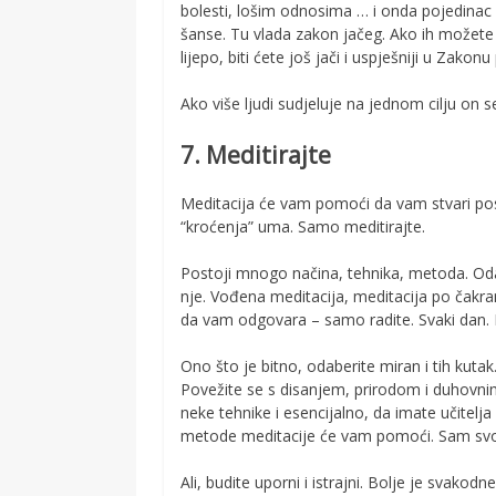
bolesti, lošim odnosima … i onda pojedinac
šanse. Tu vlada zakon jačeg. Ako ih možete
lijepo, biti ćete još jači i uspješniji u Zakonu
Ako više ljudi sudjeluje na jednom cilju on se
7. Meditirajte
Meditacija će vam pomoći da vam stvari pos
“kroćenja” uma. Samo meditirajte.
Postoji mnogo načina, tehnika, metoda. Oda
nje. Vođena meditacija, meditacija po čakr
da vam odgovara – samo radite. Svaki dan.
Ono što je bitno, odaberite miran i tih kutak.
Povežite se s disanjem, prirodom i duhovnim
neke tehnike i esencijalno, da imate učitelja
metode meditacije će vam pomoći. Sam svo
Ali, budite uporni i istrajni. Bolje je svak