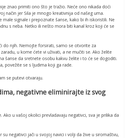
nije znao primiti ono što je tražio. Neće ono nikada doći
svoj način jer Sila je mnogo kreativnija od našeg uma.
male signale i prepoznate šanse, kako bi ih iskoristili. Ne
nu s neba. Netko ili nešto mora biti kanal kroz koji će se
ći do njih. Nemojte forsirati, samo se otvorite za
aradu, u kome ćete vi uživati, a ne mučiti se. Ako želite
ma šanse da sretnete osobu kakvu želite i to će se dogoditi.
a, povežite se s ljudima koji ga rade.
vam se putevi otvaraju.
dima, negativne eliminirajte iz svog
e. Ako u vašoj okolici prevladavaju negativci, sva je prilika da
 su negativci jači u svojoj navici i volji da žive u siromaštvu,