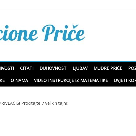
Mudre priče o životu i p
IVOSTI
CITATI
DUHOVNOST
LJUBAV
MUDRE PRIČE
POZ
KE
O NAMA
VIDEO INSTRUKCIJE IZ MATEMATIKE
UVJETI KO
IVLAČIŠ! Pročitajte 7 velikih tajni: