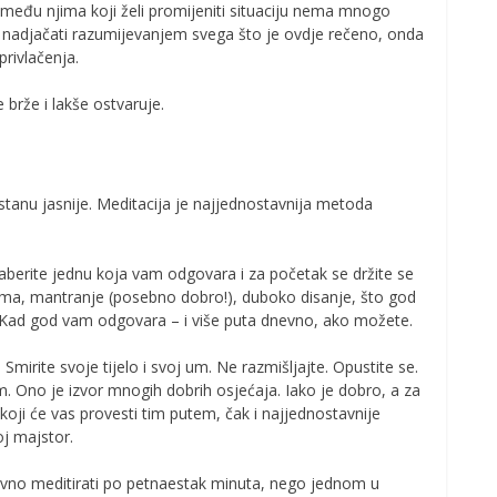
 među njima koji želi promijeniti situaciju nema mnogo
 nadjačati razumijevanjem svega što je ovdje rečeno, onda
 privlačenja.
 brže i lakše ostvaruje.
tanu jasnije. Meditacija je najjednostavnija metoda
berite jednu koja vam odgovara i za početak se držite se
ama, mantranje (posebno dobro!), duboko disanje, što god
 Kad god vam odgovara – i više puta dnevno, ako možete.
 Smirite svoje tijelo i svoj um. Ne razmišljajte. Opustite se.
. Ono je izvor mnogih dobrih osjećaja. Iako je dobro, a za
 koji će vas provesti tim putem, čak i najjednostavnije
j majstor.
odnevno meditirati po petnaestak minuta, nego jednom u