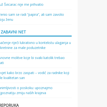
ž Švicarac nije me prihvatio
enio sam se radi “papira”, ali sam zavolio
oju ženu
ZABAVNI NET
ačenje riječi lukrativno u kontekstu ulaganja u
kretnine za male poduzetnike
novne molitve koje bi svaki katolik trebao
ati
vjet kako brzo zaspati – vodič za radnike koji
le kvalitetan san
nimljivosti o poskoku: upoznajmo
jpoznatiju zmiju naših krajeva
REPORUKA