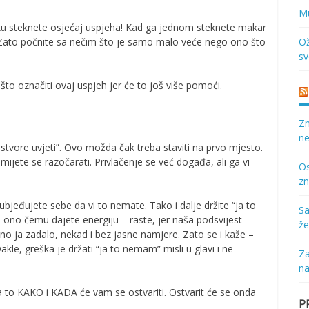
Mu
tku steknete osjećaj uspjeha! Kad ga jednom steknete makar
 Zato počnite sa nečim što je samo malo veće nego ono što
Ož
sv
što označiti ovaj uspjeh jer će to još više pomoći.
Zn
ne
stvore uvjeti”. Ovo možda čak treba staviti na prvo mjesto.
mijete se razočarati. Privlačenje se već događa, ali ga vi
Os
zn
 ubjeđujete sebe da vi to nemate. Tako i dalje držite “ja to
Sa
 ono čemu dajete energiju – raste, jer naša podsvijest
že
o ja zadalo, nekad i bez jasne namjere. Zato se i kaže –
akle, greška je držati “ja to nemam” misli u glavi i ne
Za
na
 to KAKO i KADA će vam se ostvariti. Ostvarit će se onda
P