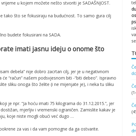
te
o vrijeme u kojem možete nešto stvoriti je SADAŠNJOST.
d
os
je tako što se fokusiraju na budućnost. To samo gura cilj
ps
is
va
talno budete fokusirani na SADA.
se
morate imati jasnu ideju o onome što
T
Če
 nisam debela” nije dobro zacrtan cilj, jer je u negativnom
d
 će “račun” našem podsvjesnom biti -“biti debeo”. Ispravno
ite sliku onoga što želite (i ne mijenjate je), i neka tu sliku
Če
(1
 koji je npr. “Ja hoću imati 75 kilograma do 31.12.2015.”, jer
Če
n, dostižan, mjerljiv i vremenski ograničen. Zamislite kakav je
(4
knju, koje niste mogli obući već dugo …
Po
m pokrene za vas i da vam pomogne da ga ostvarite.
d