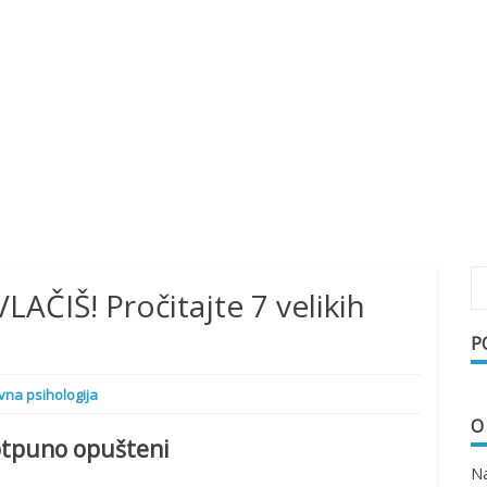
LAČIŠ! Pročitajte 7 velikih
P
ivna psihologija
O
potpuno opušteni
Na