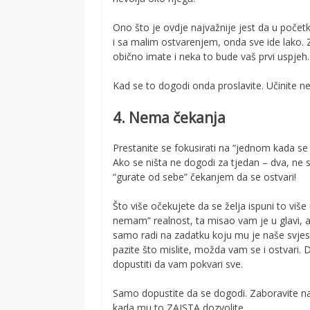
Ono što je ovdje najvažnije jest da u poče
i sa malim ostvarenjem, onda sve ide lako.
obično imate i neka to bude vaš prvi uspjeh.
Kad se to dogodi onda proslavite. Učinite ne
4. Nema čekanja
Prestanite se fokusirati na “jednom kada se 
Ako se ništa ne dogodi za tjedan – dva, ne s
“gurate od sebe” čekanjem da se ostvari!
Što više očekujete da se želja ispuni to više
nemam” realnost, ta misao vam je u glavi, a
samo radi na zadatku koju mu je naše svjesn
pazite što mislite, možda vam se i ostvari. D
dopustiti da vam pokvari sve.
Samo dopustite da se dogodi. Zaboravite na
kada mu to ZAISTA dozvolite.