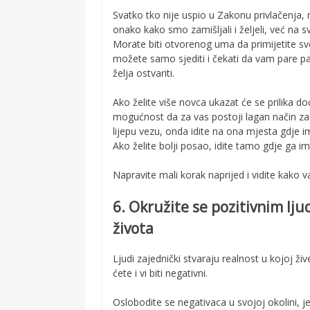
Svatko tko nije uspio u Zakonu privlačenja, 
onako kako smo zamišljali i željeli, već na 
Morate biti otvorenog uma da primijetite sve 
možete samo sjediti i čekati da vam pare pad
želja ostvariti.
Ako želite više novca ukazat će se prilika do
mogućnost da za vas postoji lagan način za z
lijepu vezu, onda idite na ona mjesta gdje i
Ako želite bolji posao, idite tamo gdje ga im
Napravite mali korak naprijed i vidite kako 
6. Okružite se pozitivnim lju
života
Ljudi zajednički stvaraju realnost u kojoj živ
ćete i vi biti negativni.
Oslobodite se negativaca u svojoj okolini, jer