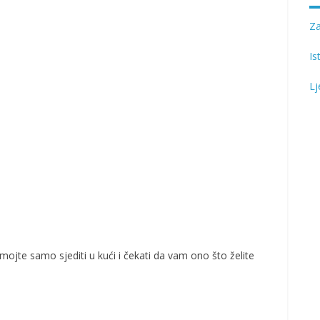
Z
Is
Lj
emojte samo sjediti u kući i čekati da vam ono što želite