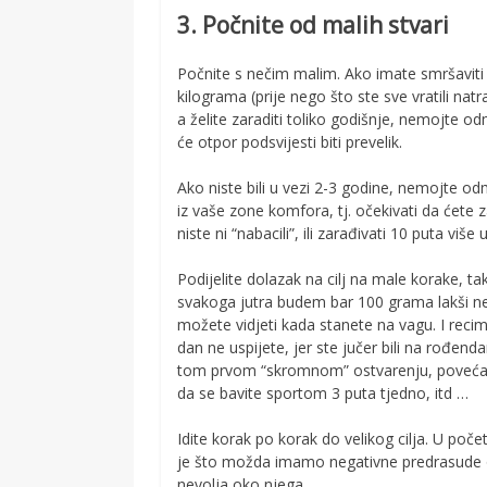
3. Počnite od malih stvari
Počnite s nečim malim. Ako imate smršaviti 
kilograma (prije nego što ste sve vratili nat
a želite zaraditi toliko godišnje, nemojte odm
će otpor podsvijesti biti prevelik.
Ako niste bili u vezi 2-3 godine, nemojte od
iz vaše zone komfora, tj. očekivati da ćete 
niste ni “nabacili”, ili zarađivati 10 puta v
Podijelite dolazak na cilj na male korake, tak
svakoga jutra budem bar 100 grama lakši nego
možete vidjeti kada stanete na vagu. I recim
dan ne uspijete, jer ste jučer bili na rođend
tom prvom “skromnom” ostvarenju, povećajte
da se bavite sportom 3 puta tjedno, itd …
Idite korak po korak do velikog cilja. U po
je što možda imamo negativne predrasude 
nevolja oko njega.