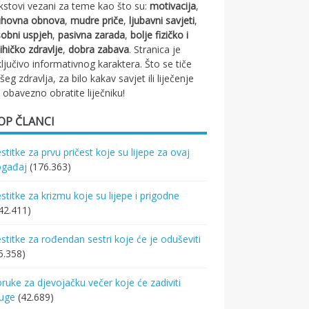
kstovi vezani za teme kao što su:
motivacija
,
uhovna obnova
,
mudre priče
,
ljubavni savjeti
,
obni uspjeh
,
pasivna zarada
,
bolje fizičko i
ihičko zdravlje
,
dobra zabava
. Stranica je
ključivo informativnog karaktera. Što se tiče
šeg zdravlja, za bilo kakav savjet ili liječenje
 obavezno obratite liječniku!
OP ČLANCI
stitke za prvu pričest koje su lijepe za ovaj
ogađaj
(176.363)
stitke za krizmu koje su lijepe i prigodne
42.411)
stitke za rođendan sestri koje će je oduševiti
5.358)
ruke za djevojačku večer koje će zadiviti
ruge
(42.689)