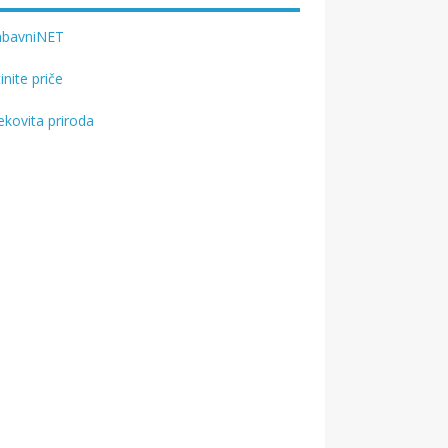
abavniNET
tinite priče
ekovita priroda