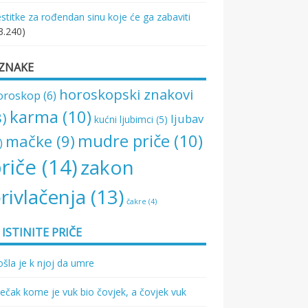
stitke za rođendan sinu koje će ga zabaviti
3.240)
ZNAKE
horoskopski znakovi
oroskop
(6)
karma
(10)
8)
ljubav
kućni ljubimci
(5)
mudre priče
(10)
mačke
(9)
)
riče
(14)
zakon
rivlačenja
(13)
čakre
(4)
ISTINITE PRIČE
šla je k njoj da umre
ečak kome je vuk bio čovjek, a čovjek vuk