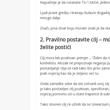
Najvažnije je da ostanete TU I SADA. Jedin
Ljudi prave grešku i kreiraju buduće događa
mnogo dalje.
Znači, prva stvar koju morate znati je da s
2. Pravilno postavite cilj – 
želite postići
Cilj mora biti pozitivan: primjer – “Želim da
kontekstu. Mozak ne prepoznaje negaciju pa
postavljanje cilja se radi tako što prvo zamisl
prati osjećaj kao da je željeno već tu.
Onda zamislite sebe da ste ostvarili svoj cilj
je tako postavljen cilj pozitivan, specificira
osjećaj ponovno ući u stare traperice ili su
Tako stvoren cilj će učiniti da se Univerzu