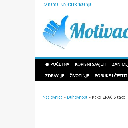
Skip
O nama
Uvjeti korištenja
to
content
Motivacione Priče
POČETNA
KORISNI SAVJETI
ZANIMLJ
ZDRAVLJE
ŽIVOTINJE
PORUKE I ČESTIT
Naslovnica
»
Duhovnost
»
Kako ZRAČIŠ tako PR