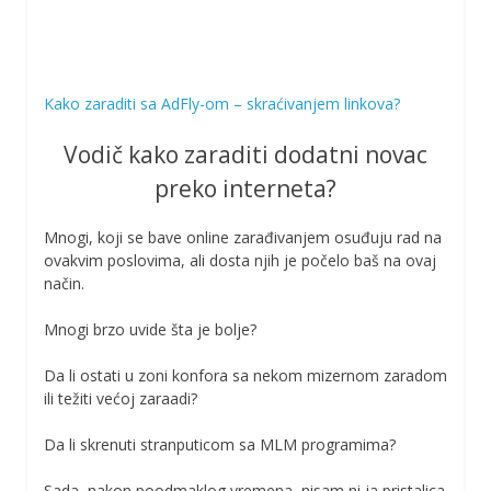
Kako zaraditi sa AdFly-om – skraćivanjem linkova?
Vodič kako zaraditi dodatni novac
preko interneta?
Mnogi, koji se bave online zarađivanjem osuđuju rad na
ovakvim poslovima, ali dosta njih je počelo baš na ovaj
način.
Mnogi brzo uvide šta je bolje?
Da li ostati u zoni konfora sa nekom mizernom zaradom
ili težiti većoj zaraadi?
Da li skrenuti stranputicom sa MLM programima?
Sada, nakon poodmaklog vremena, nisam ni ja pristalica