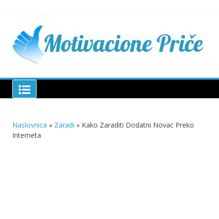
Skip
to
content
Mu
pri
živo
pou
pri
Motivacione Priče
živ
Naslovnica
»
Zaradi
»
Kako Zaraditi Dodatni Novac Preko
Interneta