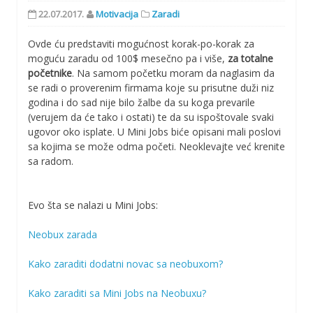
22.07.2017.
Motivacija
Zaradi
Ovde ću predstaviti mogućnost korak-po-korak za
moguću zaradu od 100$ mesečno pa i više,
za totalne
početnike
. Na samom početku moram da naglasim da
se radi o proverenim firmama koje su prisutne duži niz
godina i do sad nije bilo žalbe da su koga prevarile
(verujem da će tako i ostati) te da su ispoštovale svaki
ugovor oko isplate. U Mini Jobs biće opisani mali poslovi
sa kojima se može odma početi. Neoklevajte već krenite
sa radom.
Evo šta se nalazi u Mini Jobs:
Neobux zarada
Kako zaraditi dodatni novac sa neobuxom?
Kako zaraditi sa Mini Jobs na Neobuxu?