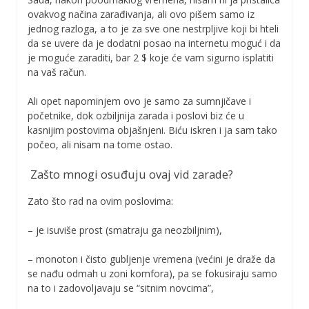
ovakvog načina zarađivanja, ali ovo pišem samo iz
jednog razloga, a to je za sve one nestrpljive koji bi hteli
da se uvere da je dodatni posao na internetu moguć i da
je moguće zaraditi, bar 2 $ koje će vam sigurno isplatiti
na vaš račun.
Ali opet napominjem ovo je samo za sumnjičave i
početnike, dok ozbiljnija zarada i poslovi biz će u
kasnijim postovima objašnjeni. Biću iskren i ja sam tako
počeo, ali nisam na tome ostao.
Zašto mnogi osuđuju ovaj vid zarade?
Zato što rad na ovim poslovima:
– je isuviše prost (smatraju ga neozbiljnim),
– monoton i čisto gubljenje vremena (većini je draže da
se nađu odmah u zoni komfora), pa se fokusiraju samo
na to i zadovoljavaju se “sitnim novcima”,