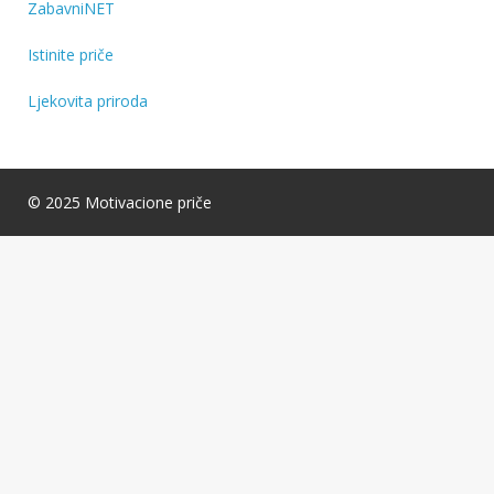
ZabavniNET
Istinite priče
Ljekovita priroda
© 2025 Motivacione priče