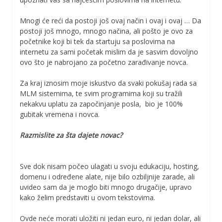
Mnogi će reći da postoji još ovaj način i ovaj i ovaj … Da
postoji još mnogo, mnogo načina, ali pošto je ovo za
početnike koji bi tek da startuju sa poslovima na
internetu za sami početak mislim da je sasvim dovoljno
ovo što je nabrojano za početno zarađivanje novca.
Za kraj iznosim moje iskustvo da svaki pokušaj rada sa
MLM sistemima, te svim programima koji su tražili
nekakvu uplatu za započinjanje posla, bio je 100%
gubitak vremena i novca.
Razmislite za šta dajete novac?
Sve dok nisam počeo ulagati u svoju edukaciju, hosting,
domenu i određene alate, nije bilo ozbiljnije zarade, ali
uvideo sam da je moglo biti mnogo drugačije, upravo
kako želim predstaviti u ovom tekstovima.
Ovde neće morati uložiti ni jedan euro, ni jedan dolar, ali