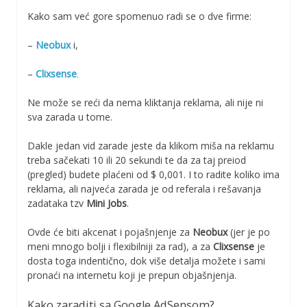
Kako sam već gore spomenuo radi se o dve firme:
–
Neobux
i,
–
Clixsense
.
Ne može se reći da nema kliktanja reklama, ali nije ni
sva zarada u tome.
Dakle jedan vid zarade jeste da klikom miša na reklamu
treba sačekati 10 ili 20 sekundi te da za taj preiod
(pregled) budete plaćeni od $ 0,001. I to radite koliko ima
reklama, ali najveća zarada je od referala i rešavanja
zadataka tzv
Mini Jobs
.
Ovde će biti akcenat i pojašnjenje za
Neobux
(jer je po
meni mnogo bolji i flexibilniji za rad), a za
Clixsense
je
dosta toga indentično, dok više detalja možete i sami
pronaći na internetu koji je prepun objašnjenja.
Kako zaraditi sa Google AdSensom?