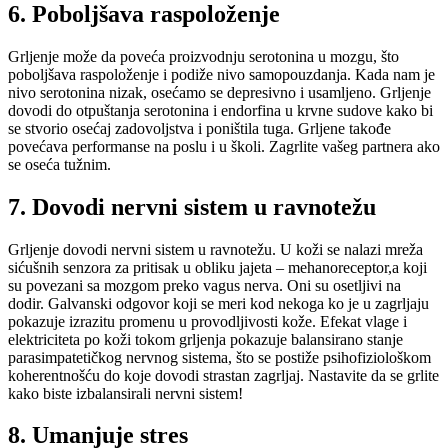
6. Poboljšava raspoloženje
Grljenje može da poveća proizvodnju serotonina u mozgu, što
poboljšava raspoloženje i podiže nivo samopouzdanja. Kada nam je
nivo serotonina nizak, osećamo se depresivno i usamljeno. Grljenje
dovodi do otpuštanja serotonina i endorfina u krvne sudove kako bi
se stvorio osećaj zadovoljstva i poništila tuga. Grljene takođe
povećava performanse na poslu i u školi. Zagrlite vašeg partnera ako
se oseća tužnim.
7. Dovodi nervni sistem u ravnotežu
Grljenje dovodi nervni sistem u ravnotežu. U koži se nalazi mreža
sićušnih senzora za pritisak u obliku jajeta – mehanoreceptor,a koji
su povezani sa mozgom preko vagus nerva. Oni su osetljivi na
dodir. Galvanski odgovor koji se meri kod nekoga ko je u zagrljaju
pokazuje izrazitu promenu u provodljivosti kože. Efekat vlage i
elektriciteta po koži tokom grljenja pokazuje balansirano stanje
parasimpatetičkog nervnog sistema, što se postiže psihofiziološkom
koherentnošću do koje dovodi strastan zagrljaj. Nastavite da se grlite
kako biste izbalansirali nervni sistem!
8. Umanjuje stres