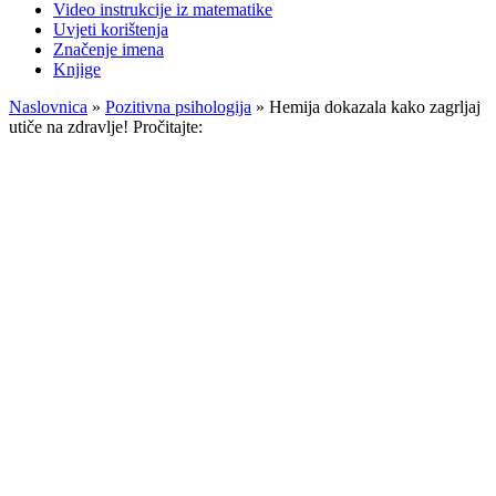
Video instrukcije iz matematike
Uvjeti korištenja
Značenje imena
Knjige
Naslovnica
»
Pozitivna psihologija
»
Hemija dokazala kako zagrljaj
utiče na zdravlje! Pročitajte: