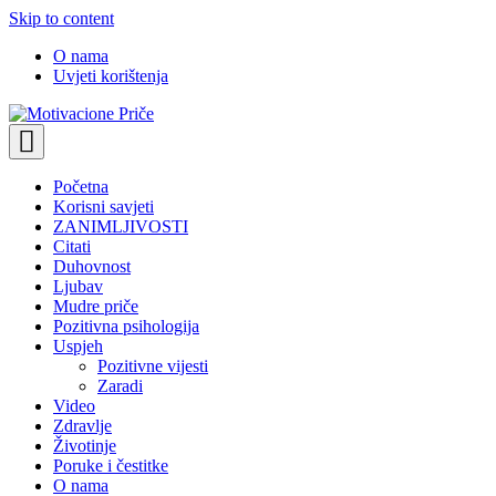
Skip to content
O nama
Uvjeti korištenja
Motivacione Priče
Mudre priče o životu i poučne priče o životu
Početna
Korisni savjeti
ZANIMLJIVOSTI
Citati
Duhovnost
Ljubav
Mudre priče
Pozitivna psihologija
Uspjeh
Pozitivne vijesti
Zaradi
Video
Zdravlje
Životinje
Poruke i čestitke
O nama