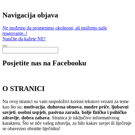
Navigacija objava
Ne možemo da promenimo okolnosti, ali možemo naše
reagovanje..!
Naučite da kažete NE!
Posjetite nas na Facebooku
O STRANICI
Na ovoj stranici su vam raspoloživi korisni tekstovi vezani za teme
kao što su:
motivacija
,
duhovna obnova
,
mudre priče
,
ljubavni
savjeti
,
osobni uspjeh
,
pasivna zarada
,
bolje fizičko i psihičko
zdravlje
,
dobra zabava
. Stranica je isključivo informativnog
karaktera. Što se tiče vašeg zdravlja, za bilo kakav savjet ili liječenje
se obavezno obratite liječniku!