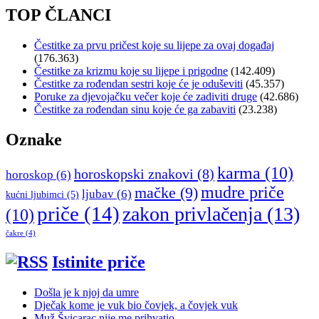
TOP ČLANCI
Čestitke za prvu pričest koje su lijepe za ovaj događaj
(176.363)
Čestitke za krizmu koje su lijepe i prigodne
(142.409)
Čestitke za rođendan sestri koje će je oduševiti
(45.357)
Poruke za djevojačku večer koje će zadiviti druge
(42.686)
Čestitke za rođendan sinu koje će ga zabaviti
(23.238)
Oznake
karma
(10)
horoskopski znakovi
(8)
horoskop
(6)
mudre priče
mačke
(9)
ljubav
(6)
kućni ljubimci
(5)
priče
(14)
zakon privlačenja
(13)
(10)
čakre
(4)
Istinite priče
Došla je k njoj da umre
Dječak kome je vuk bio čovjek, a čovjek vuk
Muž Švicarac nije me prihvatio