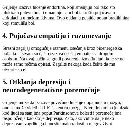
Grljenje izaziva lučenje endorfina, koji smanjuju bol tako što
blokiraju puteve bola i umanjuju sam bol tako što pojačavaju
cirkulaciju u mekim tkivima. Ovo otklanja peptide poput bradikinina
koji stimulišu bol.
4. Pojačava empatiju i razumevanje
Strasni zagrljaj omogućuje razmenu osećanja kroz bioenergetska
polja koja stvara srce, što izaziva osećaj empatije sa drugom
osobom. Na ovaj način se gradi poverenje između ljudi koje se ne
može samo rečima opisati. Zagrlite nekoga kada želite da mu
otvorite srce!
5. Otklanja depresiju i
neurodegenerativne poremećaje
Grljenje može da izazove povećano lučenje dopamina u mozgu, i
ono se može videti na PET skeneru mozga. Nivo dopamina je nizak
kod ljudi sa stanjima poput Parkinsonove bolesti i poremećajima
raspoloženja kao što je depresija. Zato, ako vidite da je neko
depresivan, zagrlite ga i unesite malo radosti u njegov život.