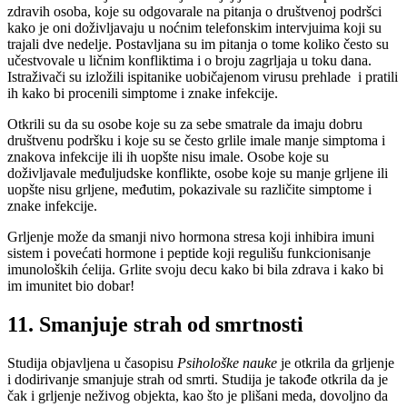
zdravih osoba, koje su odgovarale na pitanja o društvenoj podršci
kako je oni doživljavaju u noćnim telefonskim intervjuima koji su
trajali dve nedelje. Postavljana su im pitanja o tome koliko često su
učestvovale u ličnim konfliktima i o broju zagrljaja u toku dana.
Istraživači su izložili ispitanike uobičajenom virusu prehlade i pratili
ih kako bi procenili simptome i znake infekcije.
Otkrili su da su osobe koje su za sebe smatrale da imaju dobru
društvenu podršku i koje su se često grlile imale manje simptoma i
znakova infekcije ili ih uopšte nisu imale. Osobe koje su
doživljavale međuljudske konflikte, osobe koje su manje grljene ili
uopšte nisu grljene, međutim, pokazivale su različite simptome i
znake infekcije.
Grljenje može da smanji nivo hormona stresa koji inhibira imuni
sistem i povećati hormone i peptide koji regulišu funkcionisanje
imunoloških ćelija. Grlite svoju decu kako bi bila zdrava i kako bi
im imunitet bio dobar!
11. Smanjuje strah od smrtnosti
Studija objavljena u časopisu
Psihološke nauke
je otkrila da grljenje
i dodirivanje smanjuje strah od smrti. Studija je takođe otkrila da je
čak i grljenje neživog objekta, kao što je plišani meda, dovoljno da