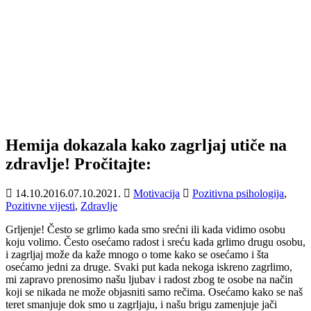
Hemija dokazala kako zagrljaj utiče na
zdravlje! Pročitajte:
14.10.2016.
07.10.2021.
Motivacija
Pozitivna psihologija
,
Pozitivne vijesti
,
Zdravlje
Grljenje! Često se grlimo kada smo srećni ili kada vidimo osobu
koju volimo. Često osećamo radost i sreću kada grlimo drugu osobu,
i zagrljaj može da kaže mnogo o tome kako se osećamo i šta
osećamo jedni za druge. Svaki put kada nekoga iskreno zagrlimo,
mi zapravo prenosimo našu ljubav i radost zbog te osobe na način
koji se nikada ne može objasniti samo rečima. Osećamo kako se naš
teret smanjuje dok smo u zagrljaju, i našu brigu zamenjuje jači