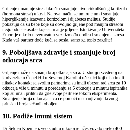
Grljenje umanjuje stres tako što smanjuje nivo cirkulišućeg kortizola
(hormona stresa) u krvi. Na ovaj način se umiruje um i smanjuje
hiperglikemija izazvana kortizolom i dijabetes melitus. Studije
pokazuju da su bebe koje su dovoljno grljene pod manjim stresom
nego odrasle osobe koje su manje grljene. Istraživanje Univerziteta
Emori je otkrilo neverovatnu vezi između dodira i smanjenja stresa.
Kada vaš partner dođe kući sa posla, samo ga toplo zagrlite!
9. Poboljšava zdravlje i smanjuje broj
otkucaja srca
Grljenje može da smanji broj otkucaja srca. U studiji izvedenoj na
Univerzitetu Čepel Hil u Severnoj Karolini učesnici koji nisu imali
nikakav kontakt sa svojim partnerima su imali ubrzan rad srca za 10
otkucaja više u minutu u poređenju sa 5 otkucaja u minutu ispitanika
koji su imali priliku da grle svoje partnere tokom eksperimenta.
Smanjenje broja otkucaja srca će pomoći u smanjivanju krvnog
pritiska i broja srčanih oboljenja.
10. Podiže imuni sistem
Dr Šelden Koen je izveo studiju u kojoj je učestvovalo preko 400