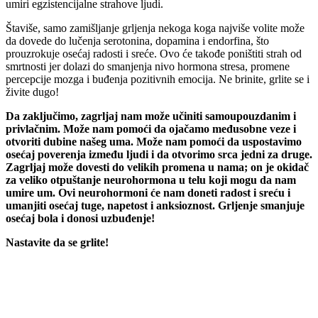
umiri egzistencijalne strahove ljudi.
Štaviše, samo zamišljanje grljenja nekoga koga najviše volite može
da dovede do lučenja serotonina, dopamina i endorfina, što
prouzrokuje osećaj radosti i sreće. Ovo će takođe poništiti strah od
smrtnosti jer dolazi do smanjenja nivo hormona stresa, promene
percepcije mozga i buđenja pozitivnih emocija. Ne brinite, grlite se i
živite dugo!
Da zaključimo, zagrljaj nam može učiniti samoupouzdanim i
privlačnim. Može nam pomoći da ojačamo međusobne veze i
otvoriti dubine našeg uma. Može nam pomoći da uspostavimo
osećaj poverenja između ljudi i da otvorimo srca jedni za druge.
Zagrljaj može dovesti do velikih promena u nama; on je okidač
za veliko otpuštanje neurohormona u telu koji mogu da nam
umire um. Ovi neurohormoni će nam doneti radost i sreću i
umanjiti osećaj tuge, napetost i anksioznost. Grljenje smanjuje
osećaj bola i donosi uzbuđenje!
Nastavite da se grlite!