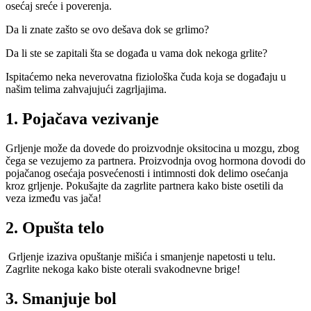
osećaj sreće i poverenja.
Da li znate zašto se ovo dešava dok se grlimo?
Da li ste se zapitali šta se događa u vama dok nekoga grlite?
Ispitaćemo neka neverovatna fiziološka čuda koja se događaju u
našim telima zahvajujući zagrljajima.
1. Pojačava vezivanje
Grljenje može da dovede do proizvodnje oksitocina u mozgu, zbog
čega se vezujemo za partnera. Proizvodnja ovog hormona dovodi do
pojačanog osećaja posvećenosti i intimnosti dok delimo osećanja
kroz grljenje. Pokušajte da zagrlite partnera kako biste osetili da
veza između vas jača!
2. Opušta telo
Grljenje izaziva opuštanje mišića i smanjenje napetosti u telu.
Zagrlite nekoga kako biste oterali svakodnevne brige!
3. Smanjuje bol