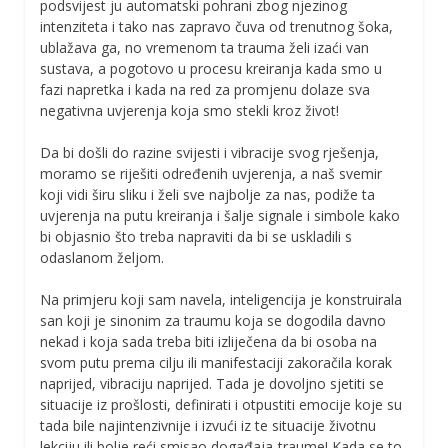
podsvijest ju automatski pohrani zbog njezinog
intenziteta i tako nas zapravo čuva od trenutnog šoka,
ublažava ga, no vremenom ta trauma želi izaći van
sustava, a pogotovo u procesu kreiranja kada smo u
fazi napretka i kada na red za promjenu dolaze sva
negativna uvjerenja koja smo stekli kroz život!
Da bi došli do razine svijesti i vibracije svog rješenja,
moramo se riješiti određenih uvjerenja, a naš svemir
koji vidi širu sliku i želi sve najbolje za nas, podiže ta
uvjerenja na putu kreiranja i šalje signale i simbole kako
bi objasnio što treba napraviti da bi se uskladili s
odaslanom željom.
Na primjeru koji sam navela, inteligencija je konstruirala
san koji je sinonim za traumu koja se dogodila davno
nekad i koja sada treba biti izliječena da bi osoba na
svom putu prema cilju ili manifestaciji zakoračila korak
naprijed, vibraciju naprijed. Tada je dovoljno sjetiti se
situacije iz prošlosti, definirati i otpustiti emocije koje su
tada bile najintenzivnije i izvući iz te situacije životnu
lekciju ili bolje reći smisao događaja-traume! Kada se to