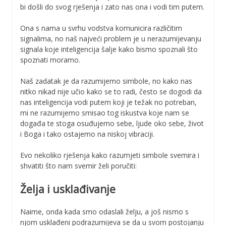
bi došli do svog rješenja i zato nas ona i vodi tim putem.
Ona s nama u svrhu vodstva komunicira različitim
signalima, no naš najveći problem je u nerazumijevanju
signala koje inteligencija šalje kako bismo spoznali što
spoznati moramo.
Naš zadatak je da razumijemo simbole, no kako nas
nitko nikad nije učio kako se to radi, često se dogodi da
nas inteligencija vodi putem koji je težak no potreban,
mi ne razumijemo smisao tog iskustva koje nam se
događa te stoga osuđujemo sebe, ljude oko sebe, život
i Boga i tako ostajemo na niskoj vibraciji.
Evo nekoliko rješenja kako razumjeti simbole svemira i
shvatiti što nam svemir želi poručiti:
Želja i usklađivanje
Naime, onda kada smo odaslali želju, a još nismo s
njom usklađeni podrazumijeva se da u svom postojanju