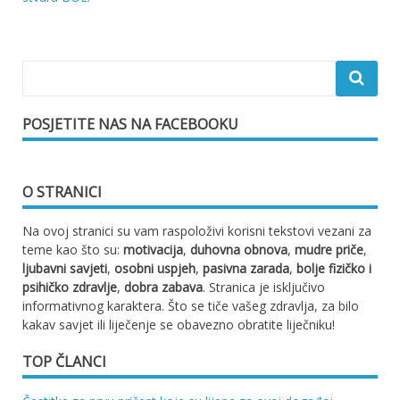
POSJETITE NAS NA FACEBOOKU
O STRANICI
Na ovoj stranici su vam raspoloživi korisni tekstovi vezani za
teme kao što su:
motivacija
,
duhovna obnova
,
mudre priče
,
ljubavni savjeti
,
osobni uspjeh
,
pasivna zarada
,
bolje fizičko i
psihičko zdravlje
,
dobra zabava
. Stranica je isključivo
informativnog karaktera. Što se tiče vašeg zdravlja, za bilo
kakav savjet ili liječenje se obavezno obratite liječniku!
TOP ČLANCI