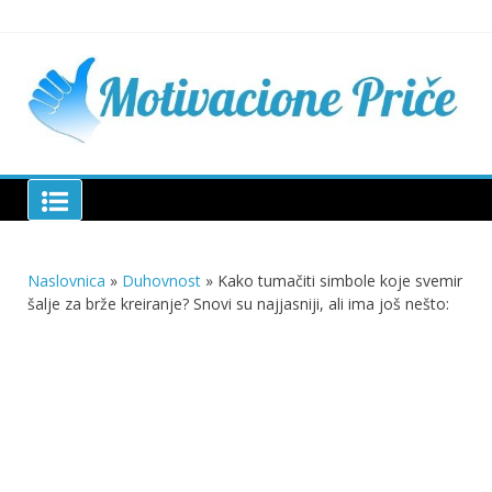
Skip
to
content
Mu
pri
živo
pou
pri
Motivacione Priče
živ
Naslovnica
»
Duhovnost
»
Kako tumačiti simbole koje svemir
šalje za brže kreiranje? Snovi su najjasniji, ali ima još nešto: