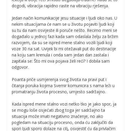
dogodi, vibracija rapidno raste na vibraciju rješenja.
Jedan način komunikacije jesu situacije i ljudi oko nas. U
nekim situacijama će nam se u životu pojaviti ljudi koji
su tu da nam osvijeste ili poruče nešto. Recimo meni se
događalo u jednoj fazi kada sam odaslala želju za bržim
razvojem, da su se ispred mene stalno vozili ljudi koji
voze 30 na sat. Uvijek bi mi otežavali put do destinacije
na koju sam krenula i onda sam jedan dan zastala i
zapitala se: Što mi ova pojava želi reći? I dobila sam
odgovor.
Poanta priče usmjerenja svog života na pravi put i
čitanja poruka kojima Svemir komunicira s nama leži u
promatranju života procesno, umjesto sadržajno.
Kada ispred mene stalno vozi netko tko je jako spor, ja
se mogu loše osjećati zbog toga jer sadržajno ta
situacija može imati negativno značenje, no ako
pogledam na situaciju procesno, onda ću zaključiti da
spori ljudi sporo dolaze na cilj, osvjestit ću da privlačim