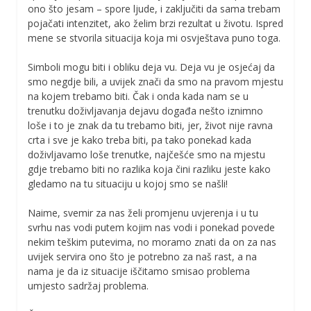
ono što jesam – spore ljude, i zaključiti da sama trebam
pojačati intenzitet, ako želim brzi rezultat u životu. Ispred
mene se stvorila situacija koja mi osvještava puno toga.
Simboli mogu biti i obliku deja vu. Deja vu je osjećaj da
smo negdje bili, a uvijek znači da smo na pravom mjestu
na kojem trebamo biti. Čak i onda kada nam se u
trenutku doživljavanja dejavu događa nešto iznimno
loše i to je znak da tu trebamo biti, jer, život nije ravna
crta i sve je kako treba biti, pa tako ponekad kada
doživljavamo loše trenutke, najčešće smo na mjestu
gdje trebamo biti no razlika koja čini razliku jeste kako
gledamo na tu situaciju u kojoj smo se našli!
Naime, svemir za nas želi promjenu uvjerenja i u tu
svrhu nas vodi putem kojim nas vodi i ponekad povede
nekim teškim putevima, no moramo znati da on za nas
uvijek servira ono što je potrebno za naš rast, a na
nama je da iz situacije iščitamo smisao problema
umjesto sadržaj problema.