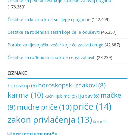
Čestitke za prvu pričest koje su lijepe za ovaj događaj
(176.363)
Čestitke za krizmu koje su lijepe i prigodne
(142.409)
Čestitke za rođendan sestri koje će je oduševiti
(45.357)
Poruke za djevojačku večer koje će zadiviti druge
(42.687)
Čestitke za rođendan sinu koje će ga zabaviti
(23.239)
OZNAKE
horoskopski znakovi
(8)
horoskop
(6)
karma
(10)
mačke
ljubav
(6)
kućni ljubimci
(5)
priče
(14)
mudre priče
(10)
(9)
zakon privlačenja
(13)
čakre
(4)