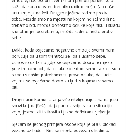
emocije, naš osobni svemir nam prenosi poruku koja
kaže da sada u ovom trenutku radimo nešto što naše
unutarnje ja ne želi. Drugim riječima radimo protiv
sebe. Možda smo na mjestu na kojem ne želimo ili ne
trebamo biti, možda donosimo odluke koje nisu u skladu
s unutarnjim potrebama, možda radimo nešto protiv
sebe…
Dakle, kada osjećamo negativne emocije svemir nam
poručuje da u tom trenutku želi da slušamo sebe,
odnosno da tamo gdje se osjećamo dobro je mjesto
gdje trebamo biti, da odluke koje donesemo, a koje su u
skladu s našim potrebama su prave odluke, da ljudi s
kojima se osjećamo dobro su ljudi s kojima trebamo
biti.
Drugi način komuniciranja više inteligencije s nama jesu
snovi koji najčešće daju puno jasniju sliku o situaciji u
kojoj jesmo, ali i slikovita i jasno definirana rješenja.
Sjećam se jednog primjera osobe koja je bila u blokadi
vezano uz ljude… Nije se mogla povezati s ljudima,