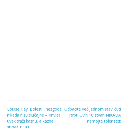
Louise Hay: Bolesti i nezgode
Odbacite već jednom stav ‘ćuti
Navigacija
nikada nisu slučajne – Krivica
i trpi’! Ovih 10 stvari NIKADA
uvek traži kaznu, a kazna
nemojte tolerisati:
objava
stvara BOL!