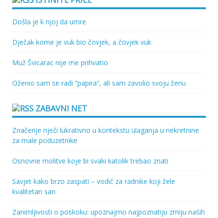
ISTINITE PRIČE
Došla je k njoj da umre
Dječak kome je vuk bio čovjek, a čovjek vuk
Muž Švicarac nije me prihvatio
Oženio sam se radi “papira”, ali sam zavolio svoju ženu
ZABAVNI NET
Značenje riječi lukrativno u kontekstu ulaganja u nekretnine
za male poduzetnike
Osnovne molitve koje bi svaki katolik trebao znati
Savjet kako brzo zaspati – vodič za radnike koji žele
kvalitetan san
Zanimljivosti o poskoku: upoznajmo najpoznatiju zmiju naših