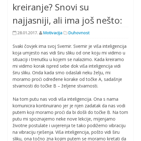
kreiranje? Snovi su
najjasniji, ali ima još nešto:
28.01.2017.
Motivacija
Duhovnost
Svaki čovjek ima svoj Svemir. Svemir je viša inteligencija
koja umjesto nas vidi širu sliku od one koju mi vidimo u
situaciji i trenutku u kojem se nalazimo. Kada kreiramo
mi vidimo korak ispred sebe dok viša inteligencija vidi
širu sliku. Onda kada smo odaslali neku želju, mi
moramo proći određene korake od točke A, sadašnje
stvarnosti do točke B – željene stvarnosti.
Na tom putu nas vodi viša inteligencija. Ona s nama
komunicira kontinuirano jer je njen zadatak da nas vodi
putem koji moramo proći da bi došli do točke B. Na tom
putu mi spoznajemo neke nove lekcije, mijenjamo
životne postulate i uvjerenja te tako podižemo vibraciju
na vibraciju rješenja. Viša inteligencija, pošto vidi širu
sliku, ona točno zna kojim putem se moramo kretati da