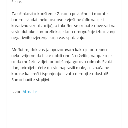
želite.
Za učinkovito korištenje Zakona privlačnosti morate
barem svladati neke osnovne vještine (afirmacije i
kreativnu vizualizaciju), a također se trebate obvezati na
vrstu duboke samorefleksije koja omogućuje izbacivanje
negativnih uvjerenja koja vas sputavaju.
Međutim, dok vas ja upozoravam kako je potrebno
neko vrijeme da biste dobili ono što želite, naopako je
to da možete vidjeti poboljšanja gotovo odmah. Svaki
dan, primijetit ćete da ste napravili male, ali značajne
korake ka sreći i ispunjenju – zato nemojte odustati!
Samo budite strpljivi.
Izvor:
Atma.hr