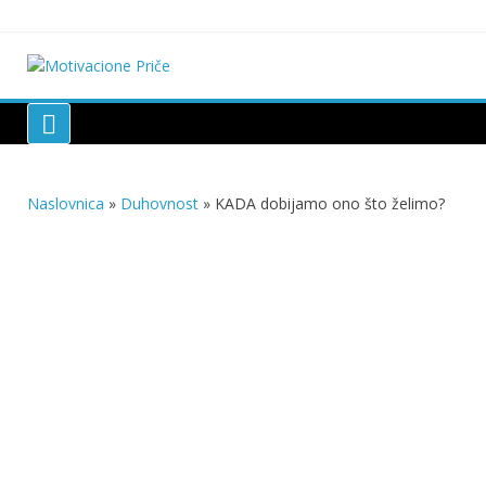
Skip
to
content
Motivacione Priče
Mudre priče o životu i poučne priče o životu
Naslovnica
»
Duhovnost
»
KADA dobijamo ono što želimo?