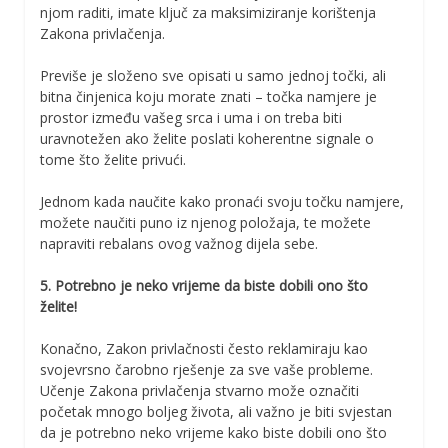
njom raditi, imate ključ za maksimiziranje korištenja
Zakona privlačenja.
Previše je složeno sve opisati u samo jednoj točki, ali
bitna činjenica koju morate znati – točka namjere je
prostor između vašeg srca i uma i on treba biti
uravnotežen ako želite poslati koherentne signale o
tome što želite privući.
Jednom kada naučite kako pronaći svoju točku namjere,
možete naučiti puno iz njenog položaja, te možete
napraviti rebalans ovog važnog dijela sebe.
5. Potrebno je neko vrijeme da biste dobili ono što
želite!
Konačno, Zakon privlačnosti često reklamiraju kao
svojevrsno čarobno rješenje za sve vaše probleme.
Učenje Zakona privlačenja stvarno može označiti
početak mnogo boljeg života, ali važno je biti svjestan
da je potrebno neko vrijeme kako biste dobili ono što