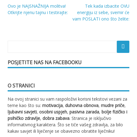
Ovo je NAJSNAŽNIJA molitva!
Tek kada izbacite OVU
Navigacija
Otkrijte njenu tajnu i testirajte:
energiju iz sebe, svemir će
vam POSLATI ono što želite:
objava
POSJETITE NAS NA FACEBOOKU
O STRANICI
Na ovoj stranici su vam raspoloživi korisni tekstovi vezani za
teme kao što su:
motivacija
,
duhovna obnova
,
mudre priče
,
ljubavni savjeti
,
osobni uspjeh
,
pasivna zarada
,
bolje fizičko i
psihičko zdravlje
,
dobra zabava
. Stranica je isključivo
informativnog karaktera. Što se tiče vašeg zdravlja, za bilo
kakav savjet ili liječenje se obavezno obratite liječniku!