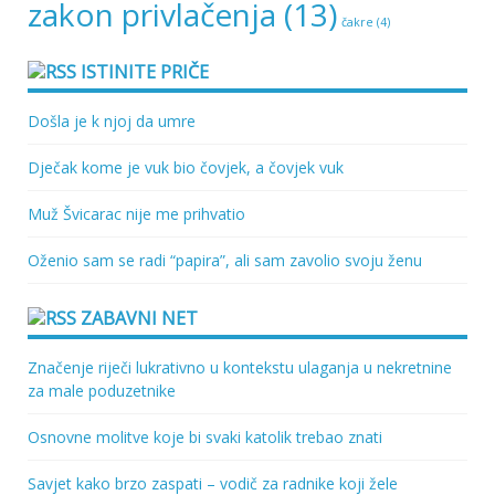
zakon privlačenja
(13)
čakre
(4)
ISTINITE PRIČE
Došla je k njoj da umre
Dječak kome je vuk bio čovjek, a čovjek vuk
Muž Švicarac nije me prihvatio
Oženio sam se radi “papira”, ali sam zavolio svoju ženu
ZABAVNI NET
Značenje riječi lukrativno u kontekstu ulaganja u nekretnine
za male poduzetnike
Osnovne molitve koje bi svaki katolik trebao znati
Savjet kako brzo zaspati – vodič za radnike koji žele