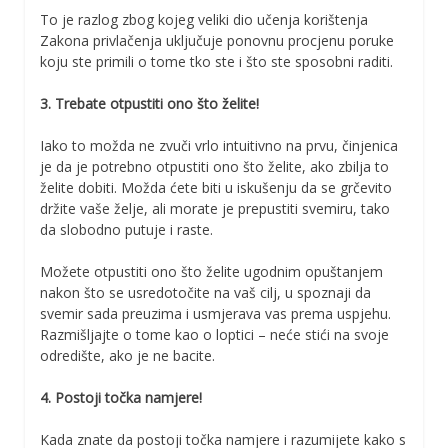
To je razlog zbog kojeg veliki dio učenja korištenja
Zakona privlačenja uključuje ponovnu procjenu poruke
koju ste primili o tome tko ste i što ste sposobni raditi.
3. Trebate otpustiti ono što želite!
Iako to možda ne zvuči vrlo intuitivno na prvu, činjenica
je da je potrebno otpustiti ono što želite, ako zbilja to
želite dobiti. Možda ćete biti u iskušenju da se grčevito
držite vaše želje, ali morate je prepustiti svemiru, tako
da slobodno putuje i raste.
Možete otpustiti ono što želite ugodnim opuštanjem
nakon što se usredotočite na vaš cilj, u spoznaji da
svemir sada preuzima i usmjerava vas prema uspjehu.
Razmišljajte o tome kao o loptici – neće stići na svoje
odredište, ako je ne bacite.
4. Postoji točka namjere!
Kada znate da postoji točka namjere i razumijete kako s