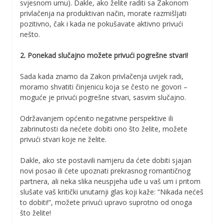
svjesnom umu). Dakle, ako želite raditi sa Zakonom
privlačenja na produktivan način, morate razmišljati
pozitivno, čak i kada ne pokušavate aktivno privući
nešto.
2. Ponekad slučajno možete privući pogrešne stvari!
Sada kada znamo da Zakon privlačenja uvijek radi,
moramo shvatiti činjenicu koja se često ne govori –
moguće je privući pogrešne stvari, sasvim slučajno.
Održavanjem općenito negativne perspektive ili
zabrinutosti da nećete dobiti ono što želite, možete
privući stvari koje ne želite.
Dakle, ako ste postavili namjeru da ćete dobiti sjajan
novi posao ili ćete upoznati prekrasnog romantičnog
partnera, ali neka slika neuspjeha uđe u vaš um i pritom
slušate vaš kritički unutarnji glas koji kaže: “Nikada nećeš
to dobiti!”, možete privući upravo suprotno od onoga
što želite!