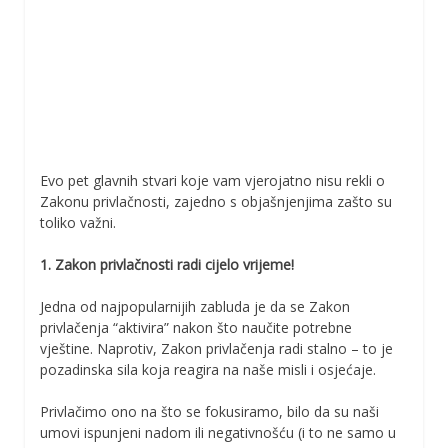
Evo pet glavnih stvari koje vam vjerojatno nisu rekli o
Zakonu privlačnosti, zajedno s objašnjenjima zašto su
toliko važni.
1. Zakon privlačnosti radi cijelo vrijeme!
Jedna od najpopularnijih zabluda je da se Zakon
privlačenja “aktivira” nakon što naučite potrebne
vještine. Naprotiv, Zakon privlačenja radi stalno – to je
pozadinska sila koja reagira na naše misli i osjećaje.
Privlačimo ono na što se fokusiramo, bilo da su naši
umovi ispunjeni nadom ili negativnošću (i to ne samo u