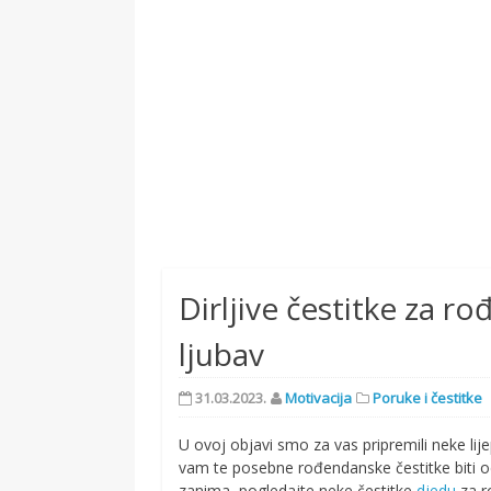
Dirljive čestitke za r
ljubav
31.03.2023.
Motivacija
Poruke i čestitke
U ovoj objavi smo za vas pripremili neke lij
vam te posebne rođendanske čestitke biti od 
zanima, pogledajte neke čestitke
djedu
za r