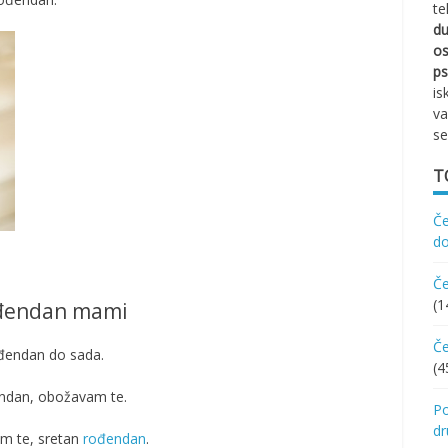
te
d
os
ps
is
va
se
T
Če
d
Če
(1
rođendan mami
Če
rođendan do sada.
(4
đendan, obožavam te.
Po
d
lim te, sretan
rođendan
.