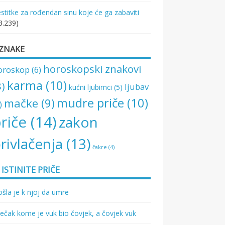
stitke za rođendan sinu koje će ga zabaviti
3.239)
ZNAKE
horoskopski znakovi
oroskop
(6)
karma
(10)
8)
ljubav
kućni ljubimci
(5)
mudre priče
(10)
mačke
(9)
)
riče
(14)
zakon
rivlačenja
(13)
čakre
(4)
ISTINITE PRIČE
šla je k njoj da umre
ečak kome je vuk bio čovjek, a čovjek vuk