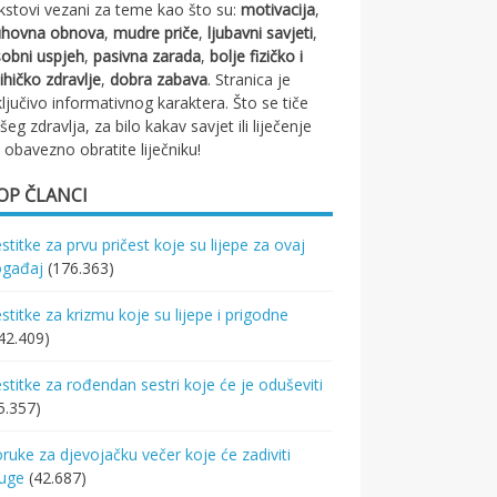
kstovi vezani za teme kao što su:
motivacija
,
uhovna obnova
,
mudre priče
,
ljubavni savjeti
,
obni uspjeh
,
pasivna zarada
,
bolje fizičko i
ihičko zdravlje
,
dobra zabava
. Stranica je
ključivo informativnog karaktera. Što se tiče
šeg zdravlja, za bilo kakav savjet ili liječenje
 obavezno obratite liječniku!
OP ČLANCI
stitke za prvu pričest koje su lijepe za ovaj
ogađaj
(176.363)
stitke za krizmu koje su lijepe i prigodne
42.409)
stitke za rođendan sestri koje će je oduševiti
5.357)
ruke za djevojačku večer koje će zadiviti
ruge
(42.687)