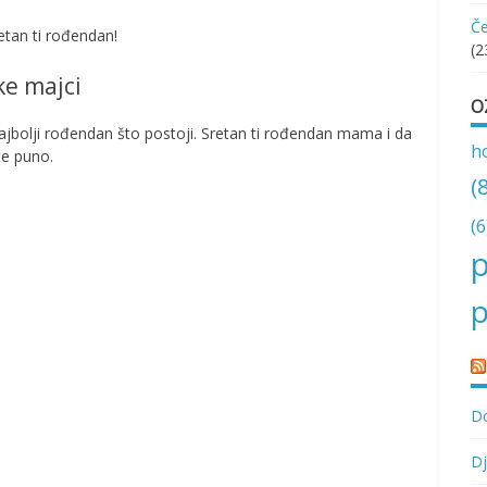
Če
retan ti rođendan!
(2
ke majci
O
ajbolji rođendan što postoji. Sretan ti rođendan mama i da
h
te puno.
(
(6
p
p
Do
Dj