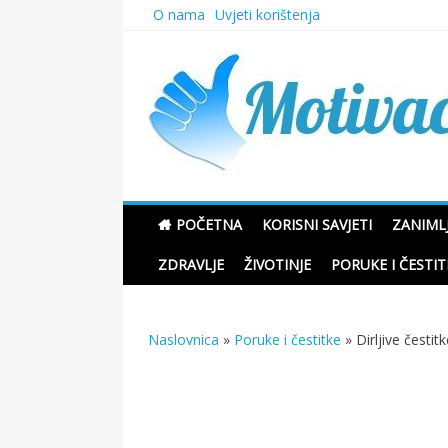
Skip
O nama
Uvjeti korištenja
to
content
Motivacione Priče
POČETNA
KORISNI SAVJETI
ZANIMLJ
ZDRAVLJE
ŽIVOTINJE
PORUKE I ČESTIT
Naslovnica
»
Poruke i čestitke
»
Dirljive česti