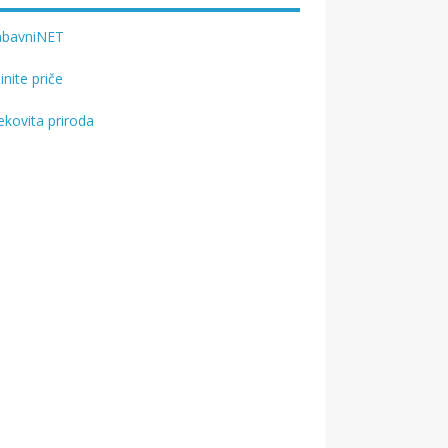
abavniNET
tinite priče
ekovita priroda