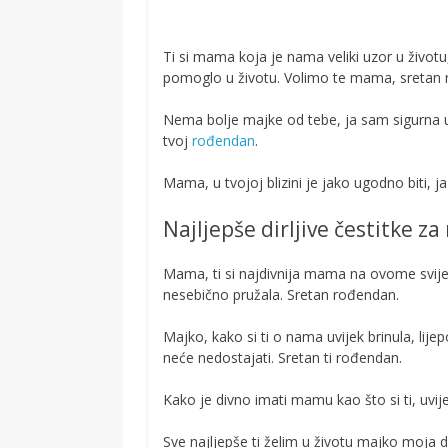
Ti si mama koja je nama veliki uzor u život
pomoglo u životu. Volimo te mama, sretan
Nema bolje majke od tebe, ja sam sigurna u t
tvoj
rođendan
.
Mama, u tvojoj blizini je jako ugodno biti, j
Najljepše dirljive čestitke 
Mama, ti si najdivnija mama na ovome svijetu
nesebično pružala. Sretan rođendan.
Majko, kako si ti o nama uvijek brinula, lijep
neće nedostajati. Sretan ti rođendan.
Kako je divno imati mamu kao što si ti, uvij
Sve najljepše ti želim u životu majko moja d