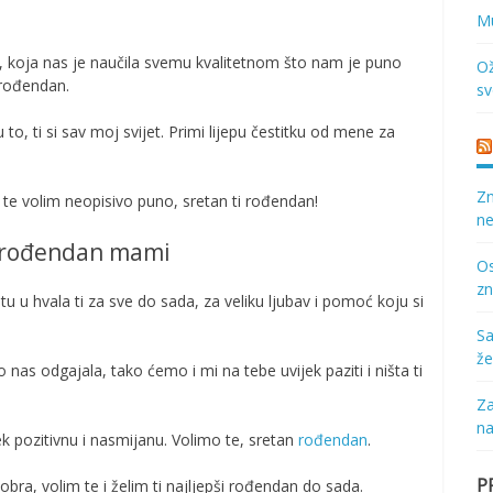
Mu
u, koja nas je naučila svemu kvalitetnom što nam je puno
Ož
 rođendan.
sv
o, ti si sav moj svijet. Primi lijepu čestitku od mene za
Zn
a te volim neopisivo puno, sretan ti rođendan!
ne
za rođendan mami
Os
zn
 u hvala ti za sve do sada, za veliku ljubav i pomoć koju si
Sa
že
o nas odgajala, tako ćemo i mi na tebe uvijek paziti i ništa ti
Za
na
ek pozitivnu i nasmijanu. Volimo te, sretan
rođendan
.
P
obra, volim te i želim ti najljepši rođendan do sada.