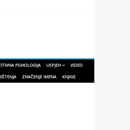
oučne priče o životu
ITIVNA PSIHOLOGIJA
USPJEH
VIDEO
RIŠTENJA
ZNAČENJE IMENA
KNJIGE