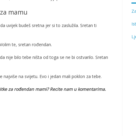
e za mamu
Z
Is
da uvijek budeš sretna jer si to zaslužila. Sretan ti
Lj
. Volim te, sretan rođendan.
 nije bilo tebe ništa od toga se ne bi ostvarilo. Sretan
najviše na svijetu. Evo i jedan mali poklon za tebe.
estitke za rođendan mami? Recite nam u komentarima.