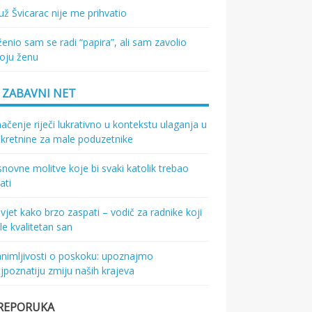
ž Švicarac nije me prihvatio
enio sam se radi “papira”, ali sam zavolio
oju ženu
ZABAVNI NET
ačenje riječi lukrativno u kontekstu ulaganja u
kretnine za male poduzetnike
novne molitve koje bi svaki katolik trebao
ati
vjet kako brzo zaspati – vodič za radnike koji
le kvalitetan san
nimljivosti o poskoku: upoznajmo
jpoznatiju zmiju naših krajeva
REPORUKA