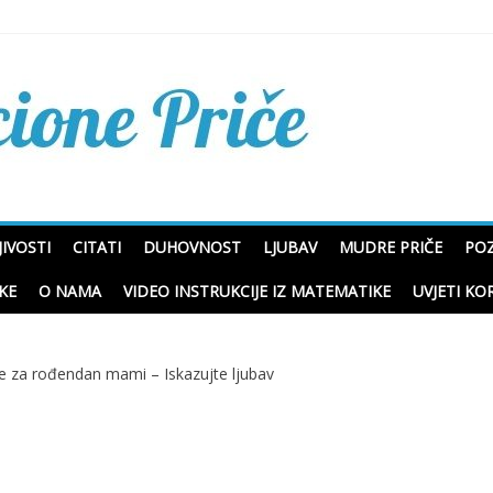
Mudre priče o životu i p
IVOSTI
CITATI
DUHOVNOST
LJUBAV
MUDRE PRIČE
POZ
KE
O NAMA
VIDEO INSTRUKCIJE IZ MATEMATIKE
UVJETI KO
tke za rođendan mami – Iskazujte ljubav