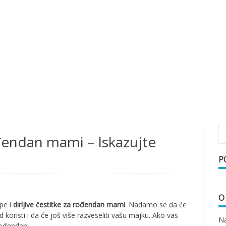
ođendan mami – Iskazujte
P
O
epe i
dirljive čestitke za rođendan mami
. Nadamo se da će
koristi i da će još više razveseliti vašu majku. Ako vas
Na
ođendan.