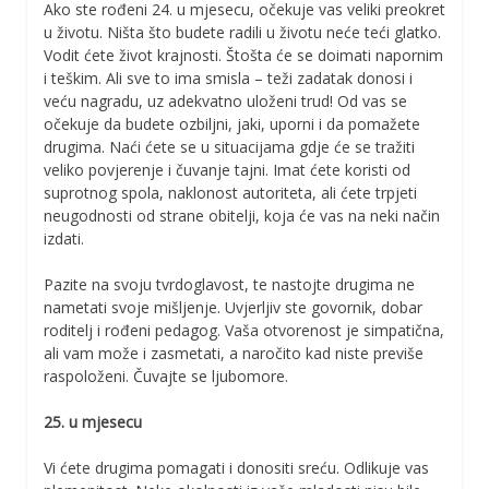
Ako ste rođeni 24. u mjesecu, očekuje vas veliki preokret
u životu. Ništa što budete radili u životu neće teći glatko.
Vodit ćete život krajnosti. Štošta će se doimati napornim
i teškim. Ali sve to ima smisla – teži zadatak donosi i
veću nagradu, uz adekvatno uloženi trud! Od vas se
očekuje da budete ozbiljni, jaki, uporni i da pomažete
drugima. Naći ćete se u situacijama gdje će se tražiti
veliko povjerenje i čuvanje tajni. Imat ćete koristi od
suprotnog spola, naklonost autoriteta, ali ćete trpjeti
neugodnosti od strane obitelji, koja će vas na neki način
izdati.
Pazite na svoju tvrdoglavost, te nastojte drugima ne
nametati svoje mišljenje. Uvjerljiv ste govornik, dobar
roditelj i rođeni pedagog. Vaša otvorenost je simpatična,
ali vam može i zasmetati, a naročito kad niste previše
raspoloženi. Čuvajte se ljubomore.
25. u mjesecu
Vi ćete drugima pomagati i donositi sreću. Odlikuje vas