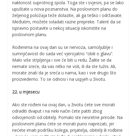
naklonost suprotnog spola. Toga ste i svjesni, pa se lako
upuštate u nova poznanstva. Na poslovnom planu do
željenog položaja teže dolazite, ali ga teško i održavate.
Međutim, možete svladati razne prepreke. Talent da se
ispravno postavite u nekoj situaciji iskoristite na
poslovnom planu.
Rođenima na ovaj dan su se nervoza, samoljublje i
sumnjičavost do sada već vjerojatno “obili o glavu”.
Malo više strpljenja i sve će biti u redu. Žalite se da
nemate sreće, da vas nitko ne voli, ili da ste tužni. Ali,
morate znati da je sreća u nama, kao i sve drugo što
proizvedemo. To se odnosi i na uspjeh u životu.
22. u mjesecu
Ako ste rođeni na ovaj dan, u životu ćete sve morati
odraditi dvaput i na neki način ćete patiti zbog
odvojenosti od obitelji. Pomalo ste nesretne prirode. Na
poslovnom planu ćete se morati puno naprezati, jer
nećete imati podršku kolega, prijatelja, obitelji ili rodbine