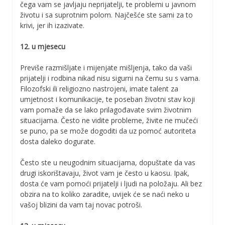
čega vam se javljaju neprijatelji, te problemi u javnom
životu i sa suprotnim polom. Najčešće ste sami za to
krivi, jer ih izazivate.
12. u mjesecu
Previše razmišljate i mijenjate mišljenja, tako da vaši
prijatelji i rodbina nikad nisu sigurni na čemu su s vama.
Filozofski ili religiozno nastrojeni, imate talent za
umjetnost i komunikacije, te poseban životni stav koji
vam pomaže da se lako prilagođavate svim životnim
situacijama. Često ne vidite probleme, živite ne mučeći
se puno, pa se može dogoditi da uz pomoć autoriteta
dosta daleko dogurate.
Često ste u neugodnim situacijama, dopuštate da vas
drugi iskorištavaju, život vam je često u kaosu. Ipak,
dosta će vam pomoći prijatelji i ljudi na položaju. Ali bez
obzira na to koliko zaradite, uvijek će se naći neko u
vašoj blizini da vam taj novac potroši.