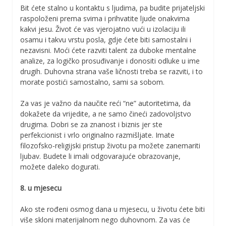
Bit ćete stalno u kontaktu s ljudima, pa budite prijateljski
raspoloženi prema svima i prihvatite ljude onakvima
kakvi jesu. Život će vas vjerojatno vući u izolaciju ili
osamu i takvu vrstu posla, gdje ćete biti samostalni i
nezavisni. Moći ćete razviti talent za duboke mentalne
analize, za logičko prosuđivanje i donositi odluke u ime
drugih. Duhovna strana vaše ličnosti treba se razviti, i to
morate postići samostalno, sami sa sobom.
Za vas je važno da naučite reći “ne” autoritetima, da
dokažete da vrijedite, a ne samo čineći zadovoljstvo
drugima. Dobri se za znanost i biznis jer ste
perfekcionist i vrlo originalno razmišljate. Imate
filozofsko-religijski pristup životu pa možete zanemariti
ljubav. Budete li imali odgovarajuće obrazovanje,
možete daleko dogurati.
8. u mjesecu
Ako ste rođeni osmog dana u mjesecu, u životu ćete biti
više skloni materijalnom nego duhovnom. Za vas će