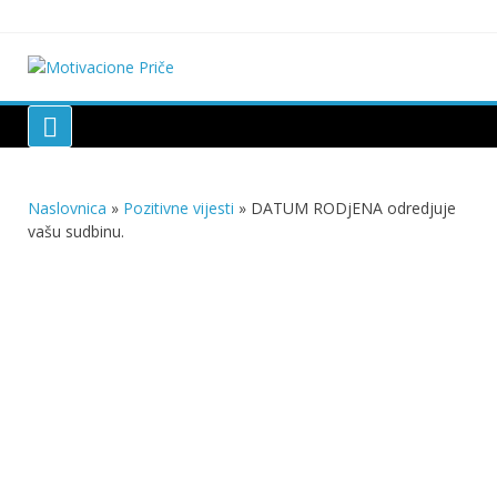
Skip
to
content
Motivacione Priče
Mudre priče o životu i poučne priče o životu
Naslovnica
»
Pozitivne vijesti
»
DATUM RODjENA odredjuje
vašu sudbinu.