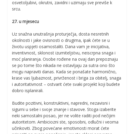
osvetoljubivi, okrutni, zavidni i uzimaju sve previše k
srcu.
27. u mjesecu
Uz snažna unutrašnja proturječja, dosta nesretnih
okolnosti i jake ovisnosti o drugima, ipak ćete se u
životu uspjeti osamostaliti. Dana vam je inicijativa,
inventivnost, sklonost izumiteljstvu, neiscrpna snaga i
moć planiranja. Osobe rođene na ovaj dan prepoznaju
se po tome što nikada ne ostavljaju za sutra ono što
mogu napraviti danas. Kada se ponašate harmonično,
krase vas ljubaznost, privrženost i briga za obitelj, snaga
i autoritativnost – ostvarit ćete svaki projekt koji budete
dobro isplanirali.
Budite pozitivni, konstruktivni, napredni, nezavisni i
sigurni u sebe i svoje znanje i stavove. Stoga izaberite
neki samostalni posao, jer ne volite raditi pod nečijim
autoritetom. Ambiciozni ste, sposobni, odlučni i veoma
učinkoviti. Zbog povećane emotivnosti morat ćete