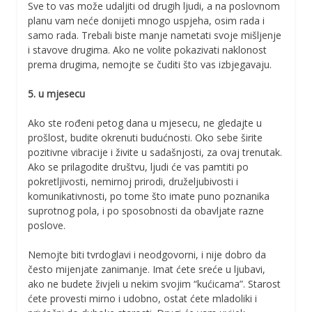
Sve to vas može udaljiti od drugih ljudi, a na poslovnom
planu vam neće donijeti mnogo uspjeha, osim rada i
samo rada. Trebali biste manje nametati svoje mišljenje
i stavove drugima. Ako ne volite pokazivati naklonost
prema drugima, nemojte se čuditi što vas izbjegavaju.
5. u mjesecu
Ako ste rođeni petog dana u mjesecu, ne gledajte u
prošlost, budite okrenuti budućnosti. Oko sebe širite
pozitivne vibracije i živite u sadašnjosti, za ovaj trenutak.
Ako se prilagodite društvu, ljudi će vas pamtiti po
pokretljivosti, nemirnoj prirodi, druželjubivosti i
komunikativnosti, po tome što imate puno poznanika
suprotnog pola, i po sposobnosti da obavljate razne
poslove.
Nemojte biti tvrdoglavi i neodgovorni, i nije dobro da
često mijenjate zanimanje. Imat ćete sreće u ljubavi,
ako ne budete živjeli u nekim svojim “kućicama”. Starost
ćete provesti mirno i udobno, ostat ćete mladoliki i