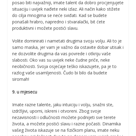
posao biti najvažniji, imate talent da dobro procjenjujete
situaciju i uvijek nađete neki izlaz. Ali način kako stižete
do cilja mnogima se neće sviđati. Kad se budete
ponašali hrabro, napredno i stvaralački, bit ćete
produktivni i možete postići slavu.
Volite dominirati i nametati drugima svoju volju. Ali to je
samo maska, jer vam je važno da ostavite dobar utisak i
ne dozvolite drugima da vas povrede i otkriju vaše
slabosti. Oko vas su uvijek neke čudne priče, neke
neobičnosti. Svoja osjećaje teško iskazujete, pa je to
razlog vaše usamljenosti. Čudo bi bilo da budete
siromah!
9. u mjesecu
Imate razne talente, jaku intuiciju i volju, snažni ste,
izdržljivi, uporni, iskreni i otvoreni. Zbog svoje
nezavisnosti i odlučnosti možete podnijeti sve terete
života, a možete postići slavu i razne počasti. Dinamika
vašeg života iskazuje se na fizičkom planu, imate neku