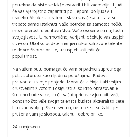
potrebna da biste se lakše ostvarili i bili zadovoljni. Ljudi
će vas vjerojatno zapamtiti po lijepom, po ljubavi i
uspjehu. Visok status, ime i slava vas čekaju – a vi se
trebate samo istaknuti! Vaša potreba za samostalnošću
može prerasti u buntovništvo. Vaše osobine su naglost i
svojeglavost. U harmoničnoj varijanti očekuje vas uspjeh
u životu. Ukoliko budete marljivi i iskoristili svoje talente
te dobre životne prilike, uz uspjeh uslijedit će i
popularnost.
Na vašem putu pomagat će vam pripadnici suprotnoga
pola, autoriteti kao i ljudi na položajima. Padove
pretvorite u svoje pobjede. Morat ćete živjeti aktivnijim
društvenim životom i osigurati si solidno obrazovanje –
što ono bude veće, to će vaš doprinos svijetu biti veći,
odnosno što više svojih talenata budete aktivirali to ćete
biti i zadovoljniji. Sve u svemu, ne možete se žaliti, jer
pružena vam je sloboda, talenti i dobre prilike.
24. u mjesecu