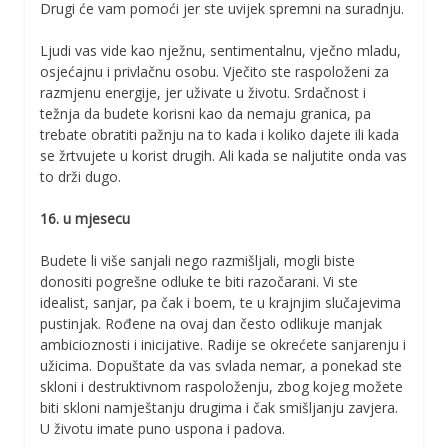
Drugi će vam pomoći jer ste uvijek spremni na suradnju.
Ljudi vas vide kao nježnu, sentimentalnu, vječno mladu,
osjećajnu i privlačnu osobu. Vječito ste raspoloženi za
razmjenu energije, jer uživate u životu. Srdačnost i
težnja da budete korisni kao da nemaju granica, pa
trebate obratiti pažnju na to kada i koliko dajete ili kada
se žrtvujete u korist drugih. Ali kada se naljutite onda vas
to drži dugo.
16. u mjesecu
Budete li više sanjali nego razmišljali, mogli biste
donositi pogrešne odluke te biti razočarani. Vi ste
idealist, sanjar, pa čak i boem, te u krajnjim slučajevima
pustinjak. Rođene na ovaj dan često odlikuje manjak
ambicioznosti i inicijative. Radije se okrećete sanjarenju i
užicima. Dopuštate da vas svlada nemar, a ponekad ste
skloni i destruktivnom raspoloženju, zbog kojeg možete
biti skloni namještanju drugima i čak smišljanju zavjera.
U životu imate puno uspona i padova.