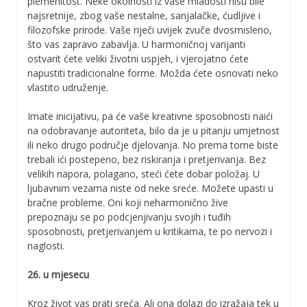
plemenitost. Neke okolnosti iz vaše mladosti nisu bile
najsretnije, zbog vaše nestalne, sanjalačke, ćudljive i
filozofske prirode. Vaše riječi uvijek zvuče dvosmisleno,
što vas zapravo zabavlja. U harmoničnoj varijanti
ostvarit ćete veliki životni uspjeh, i vjerojatno ćete
napustiti tradicionalne forme. Možda ćete osnovati neko
vlastito udruženje.
Imate inicijativu, pa će vaše kreativne sposobnosti naići
na odobravanje autoriteta, bilo da je u pitanju umjetnost
ili neko drugo područje djelovanja. No prema tome biste
trebali ići postepeno, bez riskiranja i pretjerivanja. Bez
velikih napora, polagano, steći ćete dobar položaj. U
ljubavnim vezama niste od neke sreće. Možete upasti u
bračne probleme. Oni koji neharmonično žive
prepoznaju se po podcjenjivanju svojih i tuđih
sposobnosti, pretjerivanjem u kritikama, te po nervozi i
naglosti.
26. u mjesecu
Kroz život vas prati sreća. Ali ona dolazi do izražaja tek u