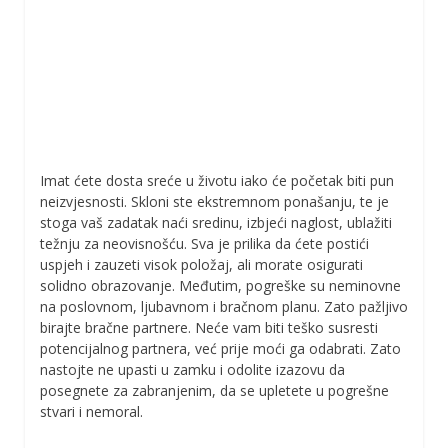
Imat ćete dosta sreće u životu iako će početak biti pun
neizvjesnosti. Skloni ste ekstremnom ponašanju, te je
stoga vaš zadatak naći sredinu, izbjeći naglost, ublažiti
težnju za neovisnošću. Sva je prilika da ćete postići
uspjeh i zauzeti visok položaj, ali morate osigurati
solidno obrazovanje. Međutim, pogreške su neminovne
na poslovnom, ljubavnom i bračnom planu. Zato pažljivo
birajte bračne partnere. Neće vam biti teško susresti
potencijalnog partnera, već prije moći ga odabrati. Zato
nastojte ne upasti u zamku i odolite izazovu da
posegnete za zabranjenim, da se upletete u pogrešne
stvari i nemoral.