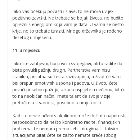
Iako vas očekuju počasti i slave, to ne mora uvijek
pozitivno završiti. Ne trebate se bojati života, no budite
oprezni s energijom koja vam je data. U vama se nešto
krije, no to trebate izraziti. Mnogo državnika je rođeno
desetog u mjesecu.
11. u mjesecu
Jako ste zahtjevni, buntovni i svojeglavi, ali to radite da
biste privukli pažnju drugih. Partnerstva vam nisu
stabilna, prisutna su česta razdvajanja, a život će vam
biti prepun emotivnih uspona i padova. U životu ćete
privući posebnu pažnju, a kada uspijete u nečemu, bit će
to na neobičan način. Imate talent da svoje vizije
pretočite u stvarnost, posebno u umjetnosti.
Kad ste neusklađeni s okolinom može doći do napetosti,
nesposobnosti da nešto konkretno radite, financijskih
problema, te nemara prema sebi i drugima. U takvim
situacijama pitat ćete se zašto nemate sreće i zbog