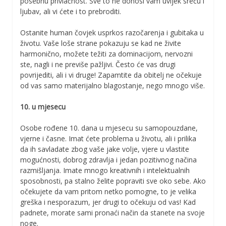
posebnu privlačnost. Sve to ne donosi vam uvijek sreću i
ljubav, ali vi ćete i to prebroditi.
Ostanite human čovjek usprkos razočarenja i gubitaka u
životu. Vaše loše strane pokazuju se kad ne živite
harmonično, možete težiti za dominacijom, nervozni
ste, nagli i ne previše pažljivi. Često će vas drugi
povrijediti, ali i vi druge! Zapamtite da obitelj ne očekuje
od vas samo materijalno blagostanje, nego mnogo više.
10. u mjesecu
Osobe rođene 10. dana u mjesecu su samopouzdane,
vjerne i časne. Imat ćete problema u životu, ali i prilika
da ih savladate zbog vaše jake volje, vjere u vlastite
mogućnosti, dobrog zdravlja i jedan pozitivnog načina
razmišljanja. Imate mnogo kreativnih i intelektualnih
sposobnosti, pa stalno želite popraviti sve oko sebe. Ako
očekujete da vam pritom netko pomogne, to je velika
greška i nesporazum, jer drugi to očekuju od vas! Kad
padnete, morate sami pronaći način da stanete na svoje
noge.