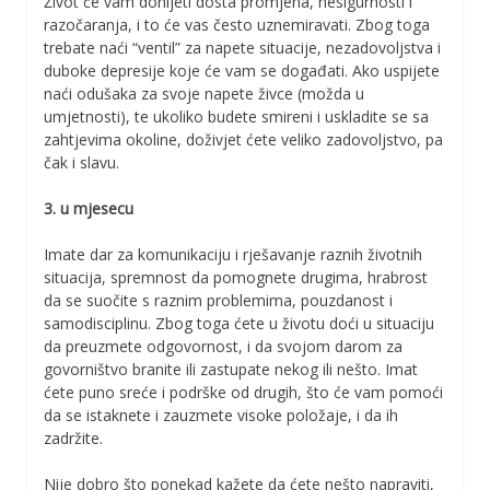
Život će vam donijeti dosta promjena, nesigurnosti i
razočaranja, i to će vas često uznemiravati. Zbog toga
trebate naći “ventil” za napete situacije, nezadovoljstva i
duboke depresije koje će vam se događati. Ako uspijete
naći odušaka za svoje napete živce (možda u
umjetnosti), te ukoliko budete smireni i uskladite se sa
zahtjevima okoline, doživjet ćete veliko zadovoljstvo, pa
čak i slavu.
3. u mjesecu
Imate dar za komunikaciju i rješavanje raznih životnih
situacija, spremnost da pomognete drugima, hrabrost
da se suočite s raznim problemima, pouzdanost i
samodisciplinu. Zbog toga ćete u životu doći u situaciju
da preuzmete odgovornost, i da svojom darom za
govorništvo branite ili zastupate nekog ili nešto. Imat
ćete puno sreće i podrške od drugih, što će vam pomoći
da se istaknete i zauzmete visoke položaje, i da ih
zadržite.
Nije dobro što ponekad kažete da ćete nešto napraviti,