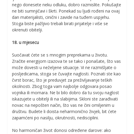
nego donesete neku odluku, dobro razmislite. Pokušajte
ne biti sumnjičavi i škrti. Ponekad su ljudi rođeni na ovaj
dan materijalisti, cinični i zavide na tuđem uspjehu.
Stoga biste pažljivo trebali birati prijatelje i više se
okrenuti obitelji.
18. u mjesecu
Suočavat ćete se s mnogim preprekama u životu.
Zračite energijom izazova te se tako i ponašate, što vas
može dovesti u neželjene situacije. Vi ne razmišljate o
posljedicama, stoga se čuvajte naglosti. Poznati ste kao
čvrst borac, što je preduvjet za preživljavanje teških
okolnosti. Zbog toga vam najbolje odgovara posao
vojnika ili mornara. Ne bi bilo dobro da tu svoju naglost
iskazujete u obitelji ili na slabijima. Skloni ste zarađivati
novac na nepošten način, što vas ne čini omiljenim u
društvu. Budete li doista neharmonično živjeli, bit ćete
zapamćeni po nasilju, okrutnosti, nedisciplini.
No harmoničan život donosi određene darove: ako