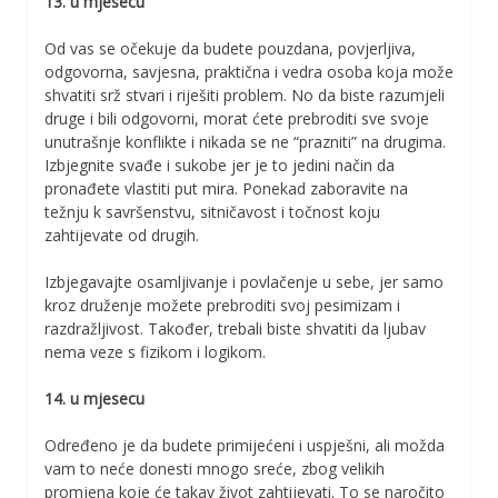
13. u mjesecu
Od vas se očekuje da budete pouzdana, povjerljiva,
odgovorna, savjesna, praktična i vedra osoba koja može
shvatiti srž stvari i riješiti problem. No da biste razumjeli
druge i bili odgovorni, morat ćete prebroditi sve svoje
unutrašnje konflikte i nikada se ne “prazniti” na drugima.
Izbjegnite svađe i sukobe jer je to jedini način da
pronađete vlastiti put mira. Ponekad zaboravite na
težnju k savršenstvu, sitničavost i točnost koju
zahtijevate od drugih.
Izbjegavajte osamljivanje i povlačenje u sebe, jer samo
kroz druženje možete prebroditi svoj pesimizam i
razdražljivost. Također, trebali biste shvatiti da ljubav
nema veze s fizikom i logikom.
14. u mjesecu
Određeno je da budete primijećeni i uspješni, ali možda
vam to neće donesti mnogo sreće, zbog velikih
promjena koje će takav život zahtijevati. To se naročito