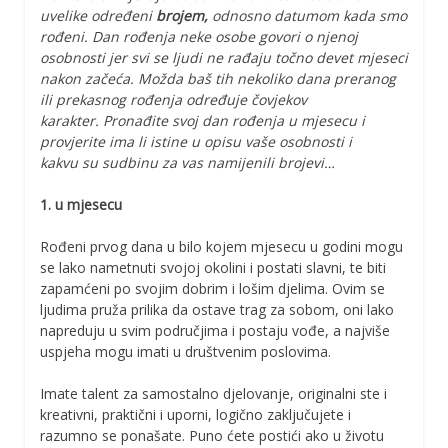
uvelike određeni
brojem,
odnosno datumom kada smo
rođeni. Dan rođenja neke osobe govori o njenoj
osobnosti jer svi se ljudi ne rađaju točno devet mjeseci
nakon začeća. Možda baš tih nekoliko dana preranog
ili prekasnog rođenja određuje čovjekov
karakter. Pronađite svoj dan rođenja u mjesecu i
provjerite ima li istine u opisu vaše osobnosti i
kakvu su sudbinu za vas namijenili brojevi…
1. u mjesecu
Rođeni prvog dana u bilo kojem mjesecu u godini mogu
se lako nametnuti svojoj okolini i postati slavni, te biti
zapamćeni po svojim dobrim i lošim djelima. Ovim se
ljudima pruža prilika da ostave trag za sobom, oni lako
napreduju u svim područjima i postaju vođe, a najviše
uspjeha mogu imati u društvenim poslovima.
Imate talent za samostalno djelovanje, originalni ste i
kreativni, praktični i uporni, logično zaključujete i
razumno se ponašate. Puno ćete postići ako u životu