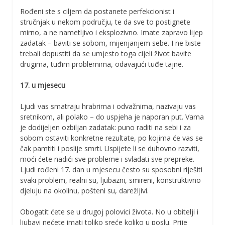
Rođeni ste s ciljem da postanete perfekcionist i
stručnjak u nekom području, te da sve to postignete
mirno, a ne nametljivo i eksplozivno. Imate zapravo lijep
zadatak – baviti se sobom, mijenjanjem sebe. I ne biste
trebali dopustiti da se umjesto toga cijeli život bavite
drugima, tuđim problemima, odavajući tuđe tajne.
17. u mjesecu
Ljudi vas smatraju hrabrima i odvažnima, nazivaju vas
sretnikom, ali polako – do uspjeha je naporan put. Vama
je dodijeljen ozbiljan zadatak: puno raditi na sebi i za
sobom ostaviti konkretne rezultate, po kojima će vas se
čak pamtiti i poslije smrti. Uspijete li se duhovno razviti,
moći ćete nadići sve probleme i svladati sve prepreke.
Ljudi rođeni 17. dan u mjesecu često su sposobni riješiti
svaki problem, realni su, ljubazni, smireni, konstruktivno
djeluju na okolinu, pošteni su, darežljivi.
Obogatit ćete se u drugoj polovici života. No u obitelji i
ljubavi nećete imati toliko sreće koliko u poslu. Prije