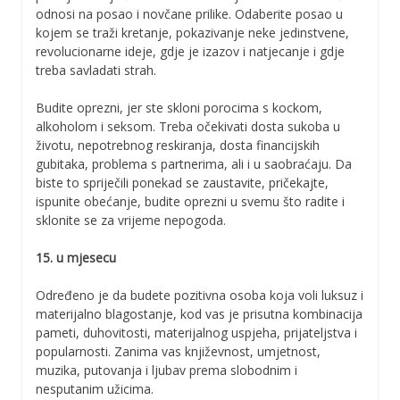
odnosi na posao i novčane prilike. Odaberite posao u
kojem se traži kretanje, pokazivanje neke jedinstvene,
revolucionarne ideje, gdje je izazov i natjecanje i gdje
treba savladati strah.
Budite oprezni, jer ste skloni porocima s kockom,
alkoholom i seksom. Treba očekivati dosta sukoba u
životu, nepotrebnog reskiranja, dosta financijskih
gubitaka, problema s partnerima, ali i u saobraćaju. Da
biste to spriječili ponekad se zaustavite, pričekajte,
ispunite obećanje, budite oprezni u svemu što radite i
sklonite se za vrijeme nepogoda.
15. u mjesecu
Određeno je da budete pozitivna osoba koja voli luksuz i
materijalno blagostanje, kod vas je prisutna kombinacija
pameti, duhovitosti, materijalnog uspjeha, prijateljstva i
popularnosti. Zanima vas književnost, umjetnost,
muzika, putovanja i ljubav prema slobodnim i
nesputanim užicima.