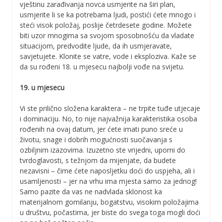
vještinu zarađivanja novca usmjerite na širi plan,
usmjerite li se ka potrebama ljudi, postići ćete mnogo i
steći visok položaj, poslije četrdesete godine. Možete
biti uzor mnogima sa svojom sposobnošću da vladate
situacijom, predvodite ljude, da ih usmjeravate,
savjetujete. Klonite se vatre, vode i eksploziva. Kaže se
da su rođeni 18. u mjesecu najbolji vođe na svijetu.
19. u mjesecu
Vi ste prilično složena karaktera – ne trpite tuđe utjecaje
i dominaciju. No, to nije najvažnija karakteristika osoba
rođenih na ovaj datum, jer ćete imati puno sreće u
životu, snage i dobrih mogućnosti suočavanja s
ozbiljnim izazovima. Izuzetno ste vrijedni, uporni do
tvrdoglavosti, s težnjom da mijenjate, da budete
nezavisni – čime ćete naposljetku doći do uspjeha, ali i
usamljenosti – jer na vrhu ima mjesta samo za jednog!
Samo pazite da vas ne nadvlada sklonost ka
materijalnom gomilanju, bogatstvu, visokim položajima
u društvu, počastima, jer biste do svega toga mogli doći