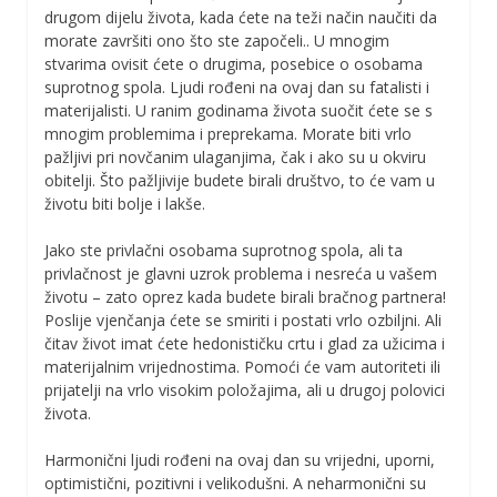
drugom dijelu života, kada ćete na teži način naučiti da
morate završiti ono što ste započeli.. U mnogim
stvarima ovisit ćete o drugima, posebice o osobama
suprotnog spola. Ljudi rođeni na ovaj dan su fatalisti i
materijalisti. U ranim godinama života suočit ćete se s
mnogim problemima i preprekama. Morate biti vrlo
pažljivi pri novčanim ulaganjima, čak i ako su u okviru
obitelji. Što pažljivije budete birali društvo, to će vam u
životu biti bolje i lakše.
Jako ste privlačni osobama suprotnog spola, ali ta
privlačnost je glavni uzrok problema i nesreća u vašem
životu – zato oprez kada budete birali bračnog partnera!
Poslije vjenčanja ćete se smiriti i postati vrlo ozbiljni. Ali
čitav život imat ćete hedonističku crtu i glad za užicima i
materijalnim vrijednostima. Pomoći će vam autoriteti ili
prijatelji na vrlo visokim položajima, ali u drugoj polovici
života.
Harmonični ljudi rođeni na ovaj dan su vrijedni, uporni,
optimistični, pozitivni i velikodušni. A neharmonični su