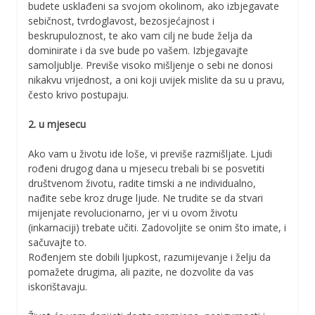
budete usklađeni sa svojom okolinom, ako izbjegavate
sebičnost, tvrdoglavost, bezosjećajnost i
beskrupuloznost, te ako vam cilj ne bude želja da
dominirate i da sve bude po vašem. Izbjegavajte
samoljublje. Previše visoko mišljenje o sebi ne donosi
nikakvu vrijednost, a oni koji uvijek mislite da su u pravu,
često krivo postupaju.
2. u mjesecu
Ako vam u životu ide loše, vi previše razmišljate. Ljudi
rođeni drugog dana u mjesecu trebali bi se posvetiti
društvenom životu, radite timski a ne individualno,
nađite sebe kroz druge ljude. Ne trudite se da stvari
mijenjate revolucionarno, jer vi u ovom životu
(inkarnaciji) trebate učiti. Zadovoljite se onim što imate, i
sačuvajte to.
Rođenjem ste dobili ljupkost, razumijevanje i želju da
pomažete drugima, ali pazite, ne dozvolite da vas
iskorištavaju.