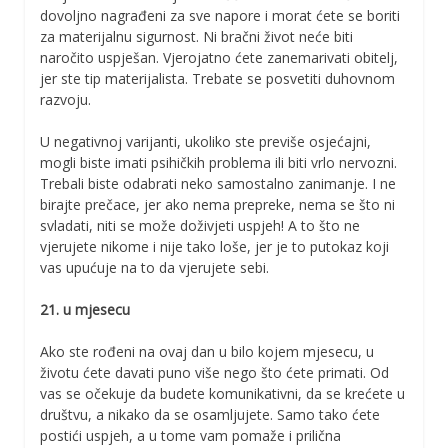
dovoljno nagrađeni za sve napore i morat ćete se boriti
za materijalnu sigurnost. Ni bračni život neće biti
naročito uspješan. Vjerojatno ćete zanemarivati obitelj,
jer ste tip materijalista. Trebate se posvetiti duhovnom
razvoju.
U negativnoj varijanti, ukoliko ste previše osjećajni,
mogli biste imati psihičkih problema ili biti vrlo nervozni.
Trebali biste odabrati neko samostalno zanimanje. I ne
birajte prečace, jer ako nema prepreke, nema se što ni
svladati, niti se može doživjeti uspjeh! A to što ne
vjerujete nikome i nije tako loše, jer je to putokaz koji
vas upućuje na to da vjerujete sebi.
21. u mjesecu
Ako ste rođeni na ovaj dan u bilo kojem mjesecu, u
životu ćete davati puno više nego što ćete primati. Od
vas se očekuje da budete komunikativni, da se krećete u
društvu, a nikako da se osamljujete. Samo tako ćete
postići uspjeh, a u tome vam pomaže i prilična