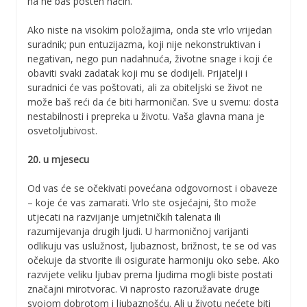
na ne baš pošten način.
Ako niste na visokim položajima, onda ste vrlo vrijedan
suradnik; pun entuzijazma, koji nije nekonstruktivan i
negativan, nego pun nadahnuća, životne snage i koji će
obaviti svaki zadatak koji mu se dodijeli. Prijatelji i
suradnici će vas poštovati, ali za obiteljski se život ne
može baš reći da će biti harmoničan. Sve u svemu: dosta
nestabilnosti i prepreka u životu. Vaša glavna mana je
osvetoljubivost.
20. u mjesecu
Od vas će se očekivati povećana odgovornost i obaveze
– koje će vas zamarati. Vrlo ste osjećajni, što može
utjecati na razvijanje umjetničkih talenata ili
razumijevanja drugih ljudi. U harmoničnoj varijanti
odlikuju vas uslužnost, ljubaznost, brižnost, te se od vas
očekuje da stvorite ili osigurate harmoniju oko sebe. Ako
razvijete veliku ljubav prema ljudima mogli biste postati
značajni mirotvorac. Vi naprosto razoružavate druge
svojom dobrotom i ljubaznošću. Ali u životu nećete biti