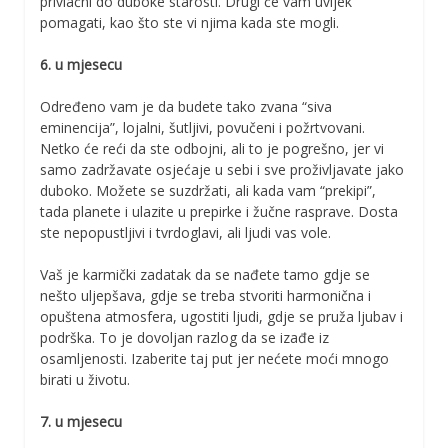
privlačni do duboke starosti. Drugi će vam uvijek
pomagati, kao što ste vi njima kada ste mogli.
6. u mjesecu
Određeno vam je da budete tako zvana “siva
eminencija”, lojalni, šutljivi, povučeni i požrtvovani.
Netko će reći da ste odbojni, ali to je pogrešno, jer vi
samo zadržavate osjećaje u sebi i sve proživljavate jako
duboko. Možete se suzdržati, ali kada vam “prekipi”,
tada planete i ulazite u prepirke i žučne rasprave. Dosta
ste nepopustljivi i tvrdoglavi, ali ljudi vas vole.
Vaš je karmički zadatak da se nađete tamo gdje se
nešto uljepšava, gdje se treba stvoriti harmonična i
opuštena atmosfera, ugostiti ljudi, gdje se pruža ljubav i
podrška. To je dovoljan razlog da se izađe iz
osamljenosti. Izaberite taj put jer nećete moći mnogo
birati u životu.
7. u mjesecu