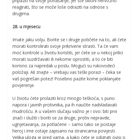
pripaziti na svoje ponašanje, jer ste skloni nervozno
reagirati, što se može loše odraziti na odnose s
drugima.
28. u mjesecu
Imate jaku volju. Borite se i druge potičete na to, ali ćete
morati kontrolirati svoje prikrivene strasti. Ta će vam
moć kontrole u životu koristiti, jer ćete se u nekoj prilici
morati suzdržavati ili nekome oprostiti, a to će biti
korisno za napredak u poslu. Mogući su rukovodeći
položaji. Ali znajte – vrebaju vas teški porazi – čeka se
vaš pogrešan potez! Posebno pazite kome poklanjate
povjerenje.
U životu ćete prolaziti kroz mnogo teškoća, s puno
napora i javnih protivnika, pa ih naučite nadvladavati
mudrošću. A u vašem slučaju važno je i ovo: biti prvi
znači i služiti i boriti se za druge, protiv nepravde,
ugnjetavanja, za potlačene – samo tako se postaje
heroj i ime ostaje zapisano na stranicama povijesti.
Velika uloga je pred vama, a kako ćete je odigrati ovisi o