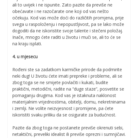
ali to uvijek i ne ispunite. Zato pazite da previše ne
obećavate i ne razočarate one koji od vas nešto
očekuju. Kod vas može doći do različitih promjena, prije
svega u raspoloženju i nepopustljivost, pa se lako može
dogoditi da ne iskoristite svoje talente i stečeni položaj.
Inače, mnogo ćete raditi u životu i muči se, ali to će se
na kraju isplati.
4. u mjesecu
Rođeni ste sa zadatkom karmičke prirode da podmirite
neki dug! U životu ćete imati prepreke i probleme, ali se
zbog toga se ne smijete povlačiti i kukati, budite
praktični, metodični, radite na “duge staze”, posvetite se
pomaganju drugima. Kod vas je istaknuta naklonost
materijalnim vrijednostima, obitelji, domu, nekretninama
i zemlji. Ne volite neizvjesnost i promijene, pa ćete
iskoristiti svaku priliku da se osigurate za budućnost.
Pazite da zbog toga ne postanete previše okrenuti sebi,
netaktični, preveliki idealist ili previše oprezni i sumnjičavi.