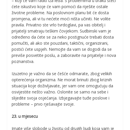
– koji će vam raditi iza leđa. S problemima u braku steći
ćete iskustvo koje će vam pomoći da riješite ostale
životne probleme. Na poslovnom planu bit će dosta
promjena, ali vi tu nećete moći ništa učiniti. Ne volite
pravila. Privatno ste vrlo tvrdoglavi, pa vas obitelj i
prijatelji smatraju teškim čovjekom. Sudbinski vam je
određeno da ćete se za neko postignuće trebati dosta
pomučiti, ali ako ste pouzdani, taktični, organizirani,
postići ćete uspjeh. Nemojte da vam se dogodi da se
previše posvetite poslu, a zaboravite na prijatelje i nova
poznanstva.
Izuzetno je važno da se češće odmarate, zbog velikih
opterećenja organizma. Ne morat brinuti zbog kriznih
situacija koje doživljavate, jer vam one omogućuju da
osvijestite nešto važno. Oslonite se samo na sebe i
slijedite svoja osjećanja. Izbjegavajte tuđe poslove i
probleme – prvo rješavajte svoje.
23. u mjesecu
Imate više slobode u životu od drugih ljudi koja vam je