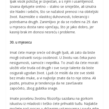
Ipak visok položaj je izvjestan, a s njim i usamljenost.
Izvana djelujete sretno – stalno se smiješite, ali iznutra
ste hladni i sebični, što se nažalost prenosi i na obiteljski
život. Razmislite o vlastitoj duhovnosti, toleranciji i
potrebama drugih. Zanimljivo je da se rođeni na 29. dan
u mjesecu dosta rano vjenčaju, što je jako dobro, jer
kasniji brak im donosi nesreću i probleme.
30. u mjesecu
Imat ćete manje sreće od drugih ljudi, ali zato da biste
mogli ostvariti svoju osobnost. U životu vas čeka puno
nesigurnosti, samoće i neprilika. To znači da ćete morati
uložiti više truda od drugih i sve svoje talente da biste
osigurali ugodan život. Ljudi će misliti da ste sve stekli
bez imalo muke, a vi najbolje znate da to nije istina. Ali
pazite, prisutna je tendencija da ne završavate
započeto, zbog gubitka snage.
Imate posebnu životnu filozofiju sazdanu na gorkom
iskustvu iz mladosti i teško ćete prihvatiti tuđu. Najlakše
možete naći posao u državnim ustanovama i svuda gdje