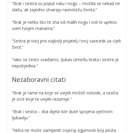
“Brat i sestra su poput ruku i nogu – možda se nekad ne
slažu, ali zajedno stvaraju ravnotežu života.”
“Brat je netko tko te zna od malih nogu i voli te uprkos
svim tvojim manama.”
“Sestra je tvoj prvi najbolji prijatelj i tvoj saveznik za cijeli
život.”
“Iako se često svađamo, ljubav između brata i sestre je
nepobjediva.”
Nezaboravni citati
“Brat je rame na koje se uvijek možeš osloniti, a sestra
je srce koje te uvijek razumije.”
“Brat i sestra – dva dijela iste duše spojena vječnom
ljubavlju.”
“Ništa ne može zamijeniti osjećaj sigurnosti koji pruža