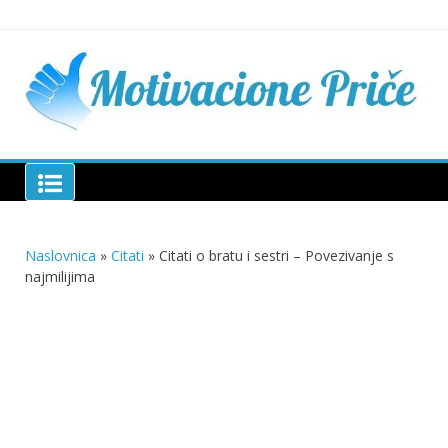
Skip
to
content
Mu
pri
živo
pou
pri
Motivacione Priče
živ
Naslovnica
»
Citati
»
Citati o bratu i sestri – Povezivanje s
najmilijima