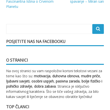
Navigacija
Fascinantna Istina o Crvenom
spavanje – Miran san
Planetu
objava
POSJETITE NAS NA FACEBOOKU
O STRANICI
Na ovoj stranici su vam raspoloživi korisni tekstovi vezani za
teme kao što su:
motivacija
,
duhovna obnova
,
mudre priče
,
ljubavni savjeti
,
osobni uspjeh
,
pasivna zarada
,
bolje fizičko i
psihičko zdravlje
,
dobra zabava
. Stranica je isključivo
informativnog karaktera. Što se tiče vašeg zdravlja, za bilo
kakav savjet ili liječenje se obavezno obratite liječniku!
TOP ČLANCI