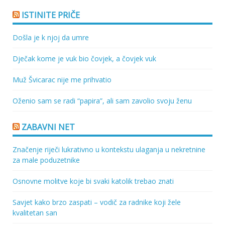
ISTINITE PRIČE
Došla je k njoj da umre
Dječak kome je vuk bio čovjek, a čovjek vuk
Muž Švicarac nije me prihvatio
Oženio sam se radi “papira”, ali sam zavolio svoju ženu
ZABAVNI NET
Značenje riječi lukrativno u kontekstu ulaganja u nekretnine
za male poduzetnike
Osnovne molitve koje bi svaki katolik trebao znati
Savjet kako brzo zaspati – vodič za radnike koji žele
kvalitetan san