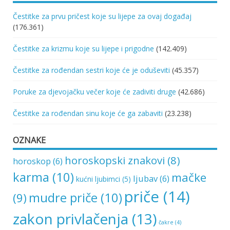
Čestitke za prvu pričest koje su lijepe za ovaj događaj
(176.361)
Čestitke za krizmu koje su lijepe i prigodne
(142.409)
Čestitke za rođendan sestri koje će je oduševiti
(45.357)
Poruke za djevojačku večer koje će zadiviti druge
(42.686)
Čestitke za rođendan sinu koje će ga zabaviti
(23.238)
OZNAKE
horoskopski znakovi
(8)
horoskop
(6)
karma
(10)
mačke
ljubav
(6)
kućni ljubimci
(5)
priče
(14)
mudre priče
(10)
(9)
zakon privlačenja
(13)
čakre
(4)