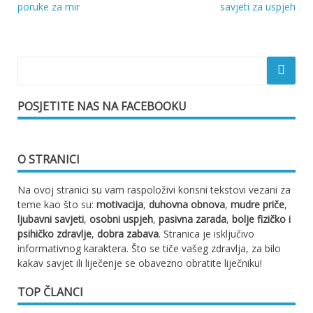
Navigacija
poruke za mir
savjeti za uspjeh
objava
POSJETITE NAS NA FACEBOOKU
O STRANICI
Na ovoj stranici su vam raspoloživi korisni tekstovi vezani za
teme kao što su:
motivacija
,
duhovna obnova
,
mudre priče
,
ljubavni savjeti
,
osobni uspjeh
,
pasivna zarada
,
bolje fizičko i
psihičko zdravlje
,
dobra zabava
. Stranica je isključivo
informativnog karaktera. Što se tiče vašeg zdravlja, za bilo
kakav savjet ili liječenje se obavezno obratite liječniku!
TOP ČLANCI