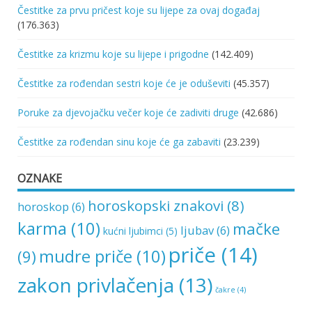
Čestitke za prvu pričest koje su lijepe za ovaj događaj
(176.363)
Čestitke za krizmu koje su lijepe i prigodne
(142.409)
Čestitke za rođendan sestri koje će je oduševiti
(45.357)
Poruke za djevojačku večer koje će zadiviti druge
(42.686)
Čestitke za rođendan sinu koje će ga zabaviti
(23.239)
OZNAKE
horoskopski znakovi
(8)
horoskop
(6)
karma
(10)
mačke
ljubav
(6)
kućni ljubimci
(5)
priče
(14)
mudre priče
(10)
(9)
zakon privlačenja
(13)
čakre
(4)