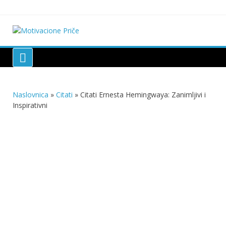
Skip
to
content
Motivacione Priče
Mudre priče o životu i poučne priče o životu
Naslovnica
»
Citati
»
Citati Ernesta Hemingwaya: Zanimljivi i
Inspirativni