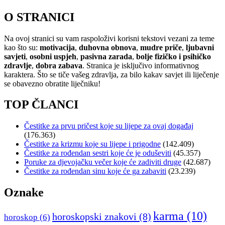
O STRANICI
Na ovoj stranici su vam raspoloživi korisni tekstovi vezani za teme
kao što su:
motivacija
,
duhovna obnova
,
mudre priče
,
ljubavni
savjeti
,
osobni uspjeh
,
pasivna zarada
,
bolje fizičko i psihičko
zdravlje
,
dobra zabava
. Stranica je isključivo informativnog
karaktera. Što se tiče vašeg zdravlja, za bilo kakav savjet ili liječenje
se obavezno obratite liječniku!
TOP ČLANCI
Čestitke za prvu pričest koje su lijepe za ovaj događaj
(176.363)
Čestitke za krizmu koje su lijepe i prigodne
(142.409)
Čestitke za rođendan sestri koje će je oduševiti
(45.357)
Poruke za djevojačku večer koje će zadiviti druge
(42.687)
Čestitke za rođendan sinu koje će ga zabaviti
(23.239)
Oznake
karma
(10)
horoskopski znakovi
(8)
horoskop
(6)