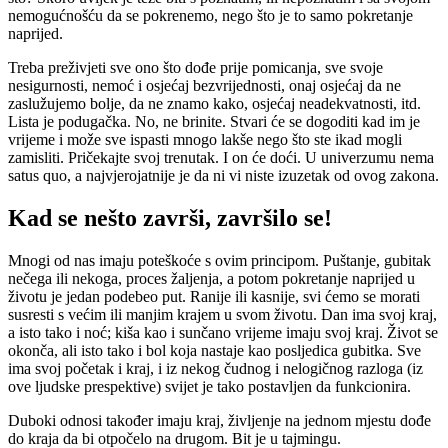
nemogućnošću da se pokrenemo, nego što je to samo pokretanje
naprijed.
Treba preživjeti sve ono što dođe prije pomicanja, sve svoje
nesigurnosti, nemoć i osjećaj bezvrijednosti, onaj osjećaj da ne
zaslužujemo bolje, da ne znamo kako, osjećaj neadekvatnosti, itd.
Lista je podugačka. No, ne brinite. Stvari će se dogoditi kad im je
vrijeme i može sve ispasti mnogo lakše nego što ste ikad mogli
zamisliti. Pričekajte svoj trenutak. I on će doći. U univerzumu nema
satus quo, a najvjerojatnije je da ni vi niste izuzetak od ovog zakona.
Kad se nešto završi, završilo se!
Mnogi od nas imaju poteškoće s ovim principom. Puštanje, gubitak
nečega ili nekoga, proces žaljenja, a potom pokretanje naprijed u
životu je jedan podebeo put. Ranije ili kasnije, svi ćemo se morati
susresti s većim ili manjim krajem u svom životu. Dan ima svoj kraj,
a isto tako i noć; kiša kao i sunčano vrijeme imaju svoj kraj. Život se
okonča, ali isto tako i bol koja nastaje kao posljedica gubitka. Sve
ima svoj početak i kraj, i iz nekog čudnog i nelogičnog razloga (iz
ove ljudske prespektive) svijet je tako postavljen da funkcionira.
Duboki odnosi također imaju kraj, življenje na jednom mjestu dođe
do kraja da bi otpočelo na drugom. Bit je u tajmingu.