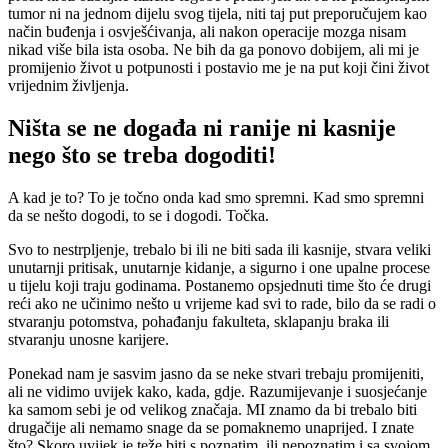
tumor ni na jednom dijelu svog tijela, niti taj put preporučujem kao
način buđenja i osvješćivanja, ali nakon operacije mozga nisam
nikad više bila ista osoba. Ne bih da ga ponovo dobijem, ali mi je
promijenio život u potpunosti i postavio me je na put koji čini život
vrijednim življenja.
Ništa se ne događa ni ranije ni kasnije
nego što se treba dogoditi!
A kad je to? To je točno onda kad smo spremni. Kad smo spremni
da se nešto dogodi, to se i dogodi. Točka.
Svo to nestrpljenje, trebalo bi ili ne biti sada ili kasnije, stvara veliki
unutarnji pritisak, unutarnje kidanje, a sigurno i one upalne procese
u tijelu koji traju godinama. Postanemo opsjednuti time što će drugi
reći ako ne učinimo nešto u vrijeme kad svi to rade, bilo da se radi o
stvaranju potomstva, pohađanju fakulteta, sklapanju braka ili
stvaranju unosne karijere.
Ponekad nam je sasvim jasno da se neke stvari trebaju promijeniti,
ali ne vidimo uvijek kako, kada, gdje. Razumijevanje i suosjećanje
ka samom sebi je od velikog značaja. MI znamo da bi trebalo biti
drugačije ali nemamo snage da se pomaknemo unaprijed. I znate
što? Skoro uvijek je teže biti s poznatim, ili nepoznatim i sa svojom