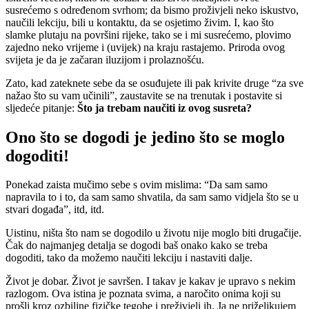
susrećemo s određenom svrhom; da bismo proživjeli neko iskustvo,
naučili lekciju, bili u kontaktu, da se osjetimo živim. I, kao što
slamke plutaju na površini rijeke, tako se i mi susrećemo, plovimo
zajedno neko vrijeme i (uvijek) na kraju rastajemo. Priroda ovog
svijeta je da je začaran iluzijom i prolaznošću.
Zato, kad zateknete sebe da se osuđujete ili pak krivite druge “za sve
nažao što su vam učinili”, zaustavite se na trenutak i postavite si
sljedeće pitanje:
Što ja trebam naučiti iz ovog susreta?
Ono što se dogodi je jedino što se moglo
dogoditi!
Ponekad zaista mučimo sebe s ovim mislima: “Da sam samo
napravila to i to, da sam samo shvatila, da sam samo vidjela što se u
stvari događa”, itd, itd.
Uistinu, ništa što nam se dogodilo u životu nije moglo biti drugačije.
Čak do najmanjeg detalja se dogodi baš onako kako se treba
dogoditi, tako da možemo naučiti lekciju i nastaviti dalje.
Život je dobar. Život je savršen. I takav je kakav je upravo s nekim
razlogom. Ova istina je poznata svima, a naročito onima koji su
prošli kroz ozbiljne fizičke tegobe i preživjeli ih. Ja ne priželjkujem