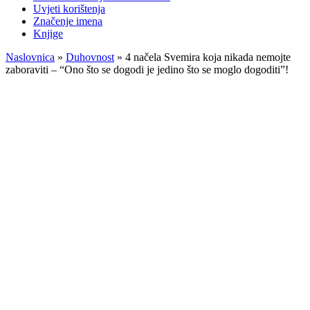
Uvjeti korištenja
Značenje imena
Knjige
Naslovnica
»
Duhovnost
»
4 načela Svemira koja nikada nemojte
zaboraviti – “Ono što se dogodi je jedino što se moglo dogoditi”!