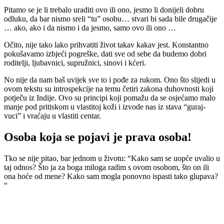
Pitamo se je li trebalo uraditi ovo ili ono, jesmo li donijeli dobru
odluku, da bar nismo sreli “tu” osobu… stvari bi sada bile drugačije
… ako, ako i da nismo i da jesmo, samo ovo ili ono …
Očito, nije tako lako prihvatiti život takav kakav jest. Konstantno
pokušavamo izbjeći pogreške, dati sve od sebe da budemo dobri
roditelji, ljubavnici, supružnici, sinovi i kćeri.
No nije da nam baš uvijek sve to i pođe za rukom. Ono što slijedi u
ovom tekstu su introspekcije na temu četiri zakona duhovnosti koji
potječu iz Indije. Ovo su principi koji pomažu da se osjećamo malo
manje pod pritiskom u vlastitoj koži i izvode nas iz stava “guraj-
vuci” i vraćaju u vlastiti centar.
Osoba koja se pojavi je prava osoba!
Tko se nije pitao, bar jednom u životu: “Kako sam se uopće uvalio u
taj odnos? Što ja za boga miloga radim s ovom osobom, što on ili
ona hoće od mene? Kako sam mogla ponovno ispasti tako glupava?
“