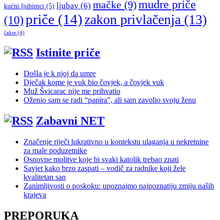
mudre priče
mačke
(9)
ljubav
(6)
kućni ljubimci
(5)
priče
(14)
zakon privlačenja
(13)
(10)
čakre
(4)
Istinite priče
Došla je k njoj da umre
Dječak kome je vuk bio čovjek, a čovjek vuk
Muž Švicarac nije me prihvatio
Oženio sam se radi “papira”, ali sam zavolio svoju ženu
Zabavni NET
Značenje riječi lukrativno u kontekstu ulaganja u nekretnine
za male poduzetnike
Osnovne molitve koje bi svaki katolik trebao znati
Savjet kako brzo zaspati – vodič za radnike koji žele
kvalitetan san
Zanimljivosti o poskoku: upoznajmo najpoznatiju zmiju naših
krajeva
PREPORUKA