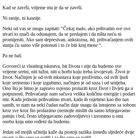
Kad se završi, vrijeme mu je da se završi.
Ni ranije, ni kasnije.
Neki od vas se mogu zapitati: “Čekaj malo, ako prihvatim sve ove
stvari to znači da odustajem, da se predajem i da ništa neću ni
promijeniti. Ako sam depresivan, anksiozna, itd. prihvaćanjem ovih
stanja ću samo više potonuti i to će biti kraj mene “.
Pa ne baš.
Govoreći iz vlastitog iskustva, bit života i nije da budemo sve
vrijeme sretni, niti tužni, niti u borbi koju treba izvojevati. Život je
život. Načinjen je od svih iskustava koje proživimo, od svih ljudi
koje sretnemo i koje izgubimo, načinjen je od suza i od smijeha.
Ono što je bitno je zapravo svjesno prolaziti kroz život i živjeti ga u
potpunosti. Prihvaćanje nam sačuva veliku količinu energije i podari
mir. Kada jednom prihvatimo stvari, kada ih osjetimo kao dio nas
samih, to nam na neki čudan način daje snagu da istrajemo sa sobom
kroz sve kroz što prolazimo (nemojte misliti da samo izbjegavamo
patnju i bol, često izbjegavamo zadovoljstvo) i izronimo u onu
osobu koja smo rođeni da budemo.
Jedan od mojih učitelja kaže da postoji razlika između sljedeće dvije
stvari: u što smo se rodili i za što smo se rodili.