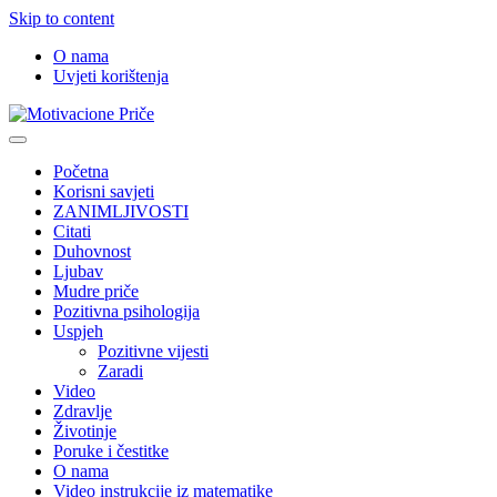
Skip to content
O nama
Uvjeti korištenja
Motivacione Priče
Mudre priče o životu i poučne priče o životu
Početna
Korisni savjeti
ZANIMLJIVOSTI
Citati
Duhovnost
Ljubav
Mudre priče
Pozitivna psihologija
Uspjeh
Pozitivne vijesti
Zaradi
Video
Zdravlje
Životinje
Poruke i čestitke
O nama
Video instrukcije iz matematike