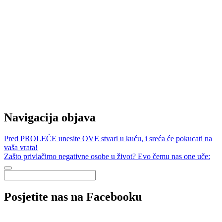
Navigacija objava
Pred PROLEĆE unesite OVE stvari u kuću, i sreća će pokucati na
vaša vrata!
Zašto privlačimo negativne osobe u život? Evo čemu nas one uče:
Posjetite nas na Facebooku