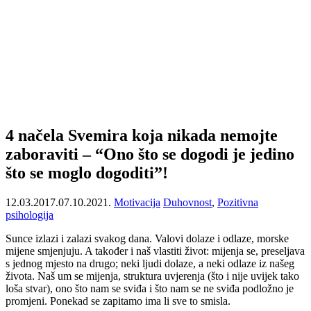
4 načela Svemira koja nikada nemojte
zaboraviti – “Ono što se dogodi je jedino
što se moglo dogoditi”!
12.03.2017.
07.10.2021.
Motivacija
Duhovnost
,
Pozitivna
psihologija
Sunce izlazi i zalazi svakog dana. Valovi dolaze i odlaze, morske
mijene smjenjuju. A također i naš vlastiti život: mijenja se, preseljava
s jednog mjesto na drugo; neki ljudi dolaze, a neki odlaze iz našeg
života. Naš um se mijenja, struktura uvjerenja (što i nije uvijek tako
loša stvar), ono što nam se sviđa i što nam se ne sviđa podložno je
promjeni. Ponekad se zapitamo ima li sve to smisla.