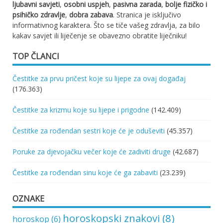
ljubavni savjeti
,
osobni uspjeh
,
pasivna zarada
,
bolje fizičko i
psihičko zdravlje
,
dobra zabava
. Stranica je isključivo
informativnog karaktera. Što se tiče vašeg zdravlja, za bilo
kakav savjet ili liječenje se obavezno obratite liječniku!
TOP ČLANCI
Čestitke za prvu pričest koje su lijepe za ovaj događaj
(176.363)
Čestitke za krizmu koje su lijepe i prigodne
(142.409)
Čestitke za rođendan sestri koje će je oduševiti
(45.357)
Poruke za djevojačku večer koje će zadiviti druge
(42.687)
Čestitke za rođendan sinu koje će ga zabaviti
(23.239)
OZNAKE
horoskopski znakovi
(8)
horoskop
(6)