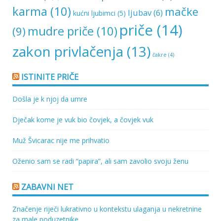
karma
(10)
mačke
ljubav
(6)
kućni ljubimci
(5)
priče
(14)
mudre priče
(10)
(9)
zakon privlačenja
(13)
čakre
(4)
ISTINITE PRIČE
Došla je k njoj da umre
Dječak kome je vuk bio čovjek, a čovjek vuk
Muž Švicarac nije me prihvatio
Oženio sam se radi “papira”, ali sam zavolio svoju ženu
ZABAVNI NET
Značenje riječi lukrativno u kontekstu ulaganja u nekretnine
za male poduzetnike