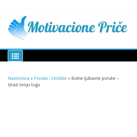
Skip
to
content
Mu
pri
živo
pou
pri
Motivacione Priče
živ
Naslovnica
»
Poruke i čestitke
»
Bolne ljubavne poruke –
Izrazi svoju tugu