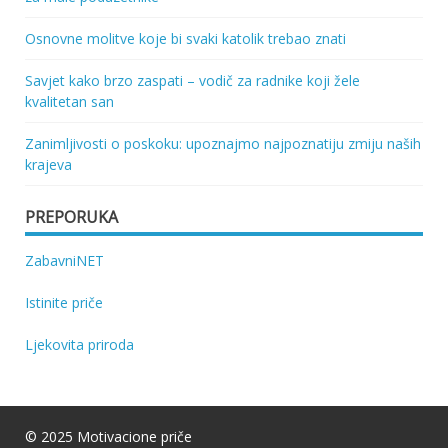
Osnovne molitve koje bi svaki katolik trebao znati
Savjet kako brzo zaspati – vodič za radnike koji žele
kvalitetan san
Zanimljivosti o poskoku: upoznajmo najpoznatiju zmiju naših
krajeva
PREPORUKA
ZabavniNET
Istinite priče
Ljekovita priroda
© 2025 Motivacione priče