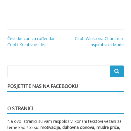
Čestitke curi za rođendan –
Citati Winstona Churchilla:
Navigacija
Cool i Kreativne Ideje
Inspirativni i Mudri
objava
POSJETITE NAS NA FACEBOOKU
O STRANICI
Na ovoj stranici su vam raspoloživi korisni tekstovi vezani za
teme kao što su:
motivacija
,
duhovna obnova
,
mudre priče
,