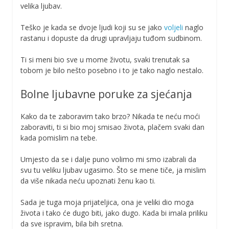
velika ljubav.
Teško je kada se dvoje ljudi koji su se jako
voljeli
naglo
rastanu i dopuste da drugi upravljaju tuđom sudbinom.
Ti si meni bio sve u mome životu, svaki trenutak sa
tobom je bilo nešto posebno i to je tako naglo nestalo.
Bolne ljubavne poruke za sjećanja
Kako da te zaboravim tako brzo? Nikada te neću moći
zaboraviti, ti si bio moj smisao života, plačem svaki dan
kada pomislim na tebe.
Umjesto da se i dalje puno volimo mi smo izabrali da
svu tu veliku ljubav ugasimo. Što se mene tiče, ja mislim
da više nikada neću upoznati ženu kao ti.
Sada je tuga moja prijateljica, ona je veliki dio moga
života i tako će dugo biti, jako dugo. Kada bi imala priliku
da sve ispravim, bila bih sretna.