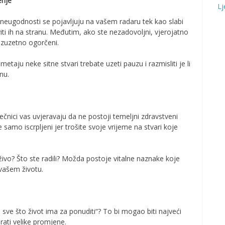
enje
Lj
neugodnosti se pojavljuju na vašem radaru tek kao slabi
iti ih na stranu. Međutim, ako ste nezadovoljni, vjerojatno
izuzetno ogorčeni.
etaju neke sitne stvari trebate uzeti pauzu i razmisliti je li
nu.
iječnici vas uvjeravaju da ne postoji temeljni zdravstveni
amo iscrpljeni jer trošite svoje vrijeme na stvari koje
 živo? Što ste radili? Možda postoje vitalne naznake koje
vašem životu.
no sve što život ima za ponuditi“? To bi mogao biti najveći
rati velike promjene.