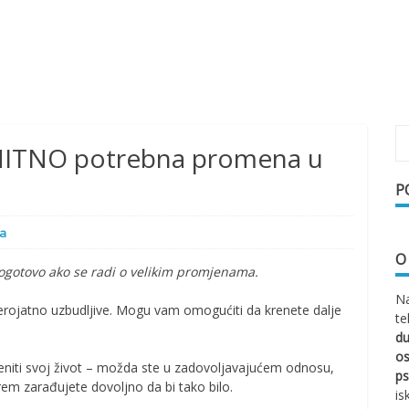
 HITNO potrebna promena u
P
ja
O
pogotovo ako se radi o velikim promjenama.
Na
rojatno uzbudljive. Mogu vam omogućiti da krenete dalje
te
d
os
ijeniti svoj život – možda ste u zadovoljavajućem odnosu,
ps
rem zarađujete dovoljno da bi tako bilo.
is