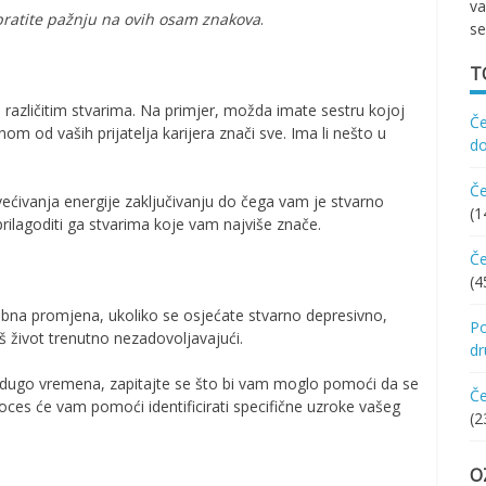
va
ratite pažnju na ovih osam znakova
.
se
T
 u različitim stvarima. Na primjer, možda imate sestru kojoj
Če
nom od vaših prijatelja karijera znači sve. Ima li nešto u
d
Če
većivanja energije zaključivanju do čega vam je stvarno
(1
prilagoditi ga stvarima koje vam najviše znače.
Če
(4
bna promjena, ukoliko se osjećate stvarno depresivno,
Po
š život trenutno nezadovoljavajući.
d
eć dugo vremena, zapitajte se što bi vam moglo pomoći da se
Če
roces će vam pomoći identificirati specifične uzroke vašeg
(2
O