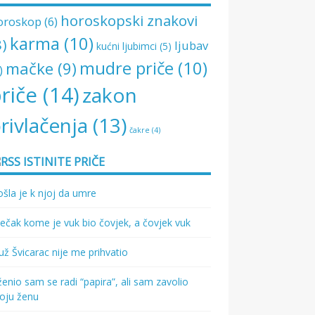
horoskopski znakovi
oroskop
(6)
karma
(10)
8)
ljubav
kućni ljubimci
(5)
mudre priče
(10)
mačke
(9)
)
riče
(14)
zakon
rivlačenja
(13)
čakre
(4)
ISTINITE PRIČE
šla je k njoj da umre
ečak kome je vuk bio čovjek, a čovjek vuk
ž Švicarac nije me prihvatio
enio sam se radi “papira”, ali sam zavolio
oju ženu