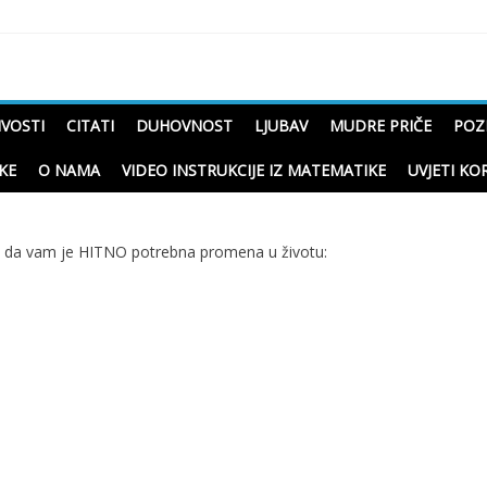
čne priče o životu
IVOSTI
CITATI
DUHOVNOST
LJUBAV
MUDRE PRIČE
POZ
KE
O NAMA
VIDEO INSTRUKCIJE IZ MATEMATIKE
UVJETI KO
 da vam je HITNO potrebna promena u životu: