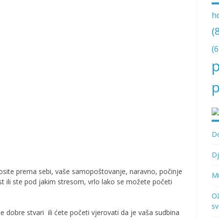
h
(
(6
p
p
Do
Dj
nosite prema sebi, vaše samopoštovanje, naravno, počinje
Mu
ost ili ste pod jakim stresom, vrlo lako se možete početi
Ož
sv
e dobre stvari ili ćete početi vjerovati da je vaša sudbina