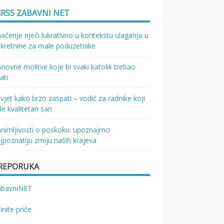
ZABAVNI NET
ačenje riječi lukrativno u kontekstu ulaganja u
kretnine za male poduzetnike
novne molitve koje bi svaki katolik trebao
ati
vjet kako brzo zaspati – vodič za radnike koji
le kvalitetan san
nimljivosti o poskoku: upoznajmo
jpoznatiju zmiju naših krajeva
REPORUKA
abavniNET
tinite priče