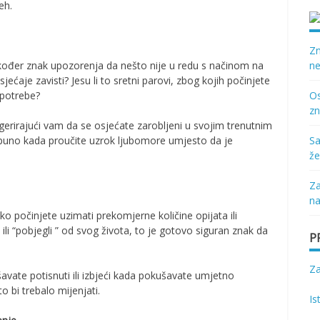
eh.
Zn
 također znak upozorenja da nešto nije u redu s načinom na
ne
osjećaje zavisti? Jesu li to sretni parovi, zbog kojih počinjete
 potrebe?
Os
zn
 sugerirajući vam da se osjećate zarobljeni u svojim trenutnim
puno kada proučite uzrok ljubomore umjesto da je
Sa
že
Za
na
o počinjete uzimati prekomjerne količine opijata ili
ili “pobjegli ” od svog života, to je gotovo siguran znak da
P
Z
avate potisnuti ili izbjeći kada pokušavate umjetno
o bi trebalo mijenjati.
Is