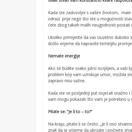
Male stvari vam konstantno kvare raspolož
Kada ste zadovoljni s vašim životom, male 
odrazi prije nego što ste u mogućnosti stav
ćete zbog takvih malih neugodnosti postati 
Ukoliko primijetite da vas izuzetno duboko sm
došlo vrijeme da napravite temeljitu promje
Nemate energije
Ako se budite svako jutro iscrpljeni, a vaši l
problem koji vam uzrokuje umor, možda ste s
zapravo nisu važne.
Kada ste se posljednji put osjećali snažno i
vam mogu pokazati što vam je potrebno u 
Pitate se: “Je li to – to?”
Na kraju, pitate li se često: „Je li ovo stvar
znak da je vrijeme da ubrzate i počnete stva