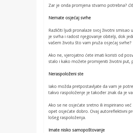
Zar je onda promjena stvarno potrebna?
Ob
Nemate osjećaj svrhe
Različiti ljudi pronalaze svoj životni smisao
je svrha i radost njegovanje obitelji, dok jed
vašem životu što vam pruža osjećaj svrhe?
Ako ne, vjerojatno ćete imati koristi od pos
stalo i kako možete promijeniti životni put, 
Neraspoloženi ste
Iako možda pretpostavljate da vam je potre
takvo raspoloženje je također znak da je va
Ako se ne osjećate sretno ili inspirirano v
opet osjećate dobro. Ovaj autoreflektivni p
lošeg raspoloženja.
Imate nisko samopoštovanje