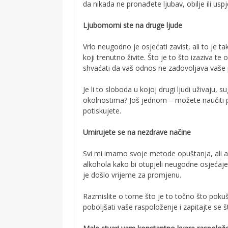
da nikada ne pronađete ljubav, obilje ili uspj
Ljubomorni ste na druge ljude
Vrlo neugodno je osjećati zavist, ali to je
koji trenutno živite. Što je to što izaziva te 
shvaćati da vaš odnos ne zadovoljava vaše
Je li to sloboda u kojoj drugi ljudi uživaju,
okolnostima? Još jednom – možete naučiti 
potiskujete.
Umirujete se na nezdrave načine
Svi mi imamo svoje metode opuštanja, ali ak
alkohola kako bi otupjeli neugodne osjećaje 
je došlo vrijeme za promjenu.
Razmislite o tome što je to točno što pokuš
poboljšati vaše raspoloženje i zapitajte se št