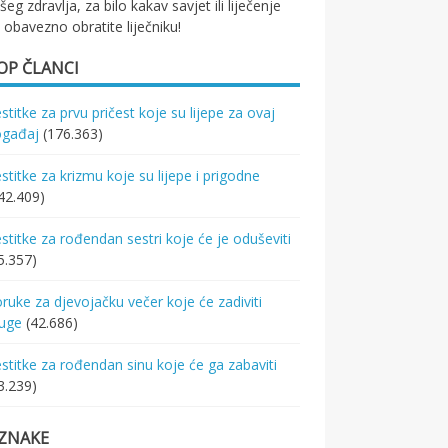
šeg zdravlja, za bilo kakav savjet ili liječenje
 obavezno obratite liječniku!
OP ČLANCI
stitke za prvu pričest koje su lijepe za ovaj
ogađaj
(176.363)
stitke za krizmu koje su lijepe i prigodne
42.409)
stitke za rođendan sestri koje će je oduševiti
5.357)
ruke za djevojačku večer koje će zadiviti
ruge
(42.686)
stitke za rođendan sinu koje će ga zabaviti
3.239)
ZNAKE