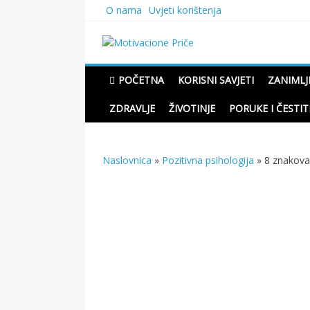
Skip
O nama
Uvjeti korištenja
to
content
Motivacione Priče
Mudre priče o životu i pou
POČETNA
KORISNI SAVJETI
ZANIMLJ
ZDRAVLJE
ŽIVOTINJE
PORUKE I ČESTIT
Naslovnica
»
Pozitivna psihologija
»
8 znakova