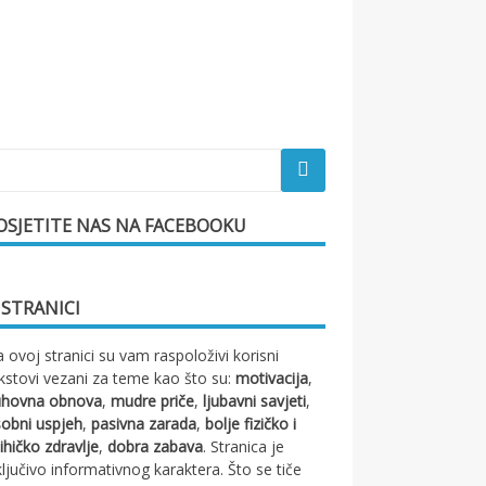
OSJETITE NAS NA FACEBOOKU
 STRANICI
 ovoj stranici su vam raspoloživi korisni
kstovi vezani za teme kao što su:
motivacija
,
uhovna obnova
,
mudre priče
,
ljubavni savjeti
,
obni uspjeh
,
pasivna zarada
,
bolje fizičko i
ihičko zdravlje
,
dobra zabava
. Stranica je
ključivo informativnog karaktera. Što se tiče