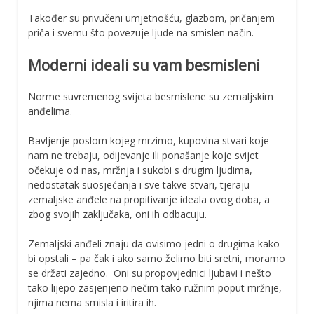
Također su privučeni umjetnošću, glazbom, pričanjem
priča i svemu što povezuje ljude na smislen način.
Moderni ideali su vam besmisleni
Norme suvremenog svijeta besmislene su zemaljskim
anđelima.
Bavljenje poslom kojeg mrzimo, kupovina stvari koje
nam ne trebaju, odijevanje ili ponašanje koje svijet
očekuje od nas, mržnja i sukobi s drugim ljudima,
nedostatak suosjećanja i sve takve stvari, tjeraju
zemaljske anđele na propitivanje ideala ovog doba, a
zbog svojih zaključaka, oni ih odbacuju.
Zemaljski anđeli znaju da ovisimo jedni o drugima kako
bi opstali – pa čak i ako samo želimo biti sretni, moramo
se držati zajedno. Oni su propovjednici ljubavi i nešto
tako lijepo zasjenjeno nečim tako ružnim poput mržnje,
njima nema smisla i iritira ih.