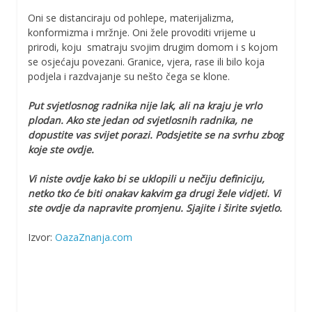
Oni se distanciraju od pohlepe, materijalizma,
konformizma i mržnje. Oni žele provoditi vrijeme u
prirodi, koju smatraju svojim drugim domom i s kojom
se osjećaju povezani. Granice, vjera, rase ili bilo koja
podjela i razdvajanje su nešto čega se klone.
Put svjetlosnog radnika nije lak, ali na kraju je vrlo
plodan.
Ako ste jedan od svjetlosnih radnika, ne
dopustite vas svijet porazi. Podsjetite se na svrhu zbog
koje ste ovdje.
Vi niste ovdje kako bi se uklopili u nečiju definiciju,
netko tko će biti onakav kakvim ga drugi žele vidjeti. Vi
ste ovdje da napravite promjenu. Sjajite i širite svjetlo.
Izvor:
OazaZnanja.com