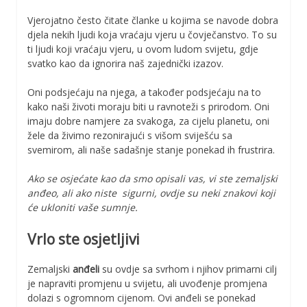
Vjerojatno često čitate članke u kojima se navode dobra
djela nekih ljudi koja vraćaju vjeru u čovječanstvo. To su
ti ljudi koji vraćaju vjeru, u ovom ludom svijetu, gdje
svatko kao da ignorira naš zajednički izazov.
Oni podsjećaju na njega, a također podsjećaju na to
kako naši životi moraju biti u ravnoteži s prirodom. Oni
imaju dobre namjere za svakoga, za cijelu planetu, oni
žele da živimo rezonirajući s višom sviješću sa
svemirom, ali naše sadašnje stanje ponekad ih frustrira.
Ako se osjećate kao da smo opisali vas, vi ste zemaljski
anđeo, ali ako niste sigurni, ovdje su neki znakovi koji
će ukloniti vaše sumnje.
Vrlo ste osjetljivi
Zemaljski
anđeli
su ovdje sa svrhom i njihov primarni cilj
je napraviti promjenu u svijetu, ali uvođenje promjena
dolazi s ogromnom cijenom. Ovi anđeli se ponekad