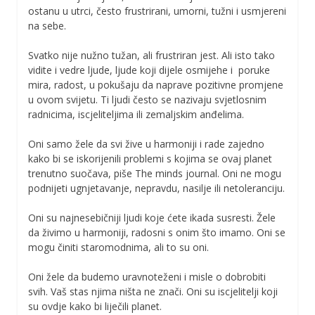
ostanu u utrci, često frustrirani, umorni, tužni i usmjereni
na sebe.
Svatko nije nužno tužan, ali frustriran jest. Ali isto tako
vidite i vedre ljude, ljude koji dijele osmijehe i poruke
mira, radost, u pokušaju da naprave pozitivne promjene
u ovom svijetu. Ti ljudi često se nazivaju svjetlosnim
radnicima, iscjeliteljima ili zemaljskim anđelima.
Oni samo žele da svi žive u harmoniji i rade zajedno
kako bi se iskorijenili problemi s kojima se ovaj planet
trenutno suočava, piše The minds journal. Oni ne mogu
podnijeti ugnjetavanje, nepravdu, nasilje ili netoleranciju.
Oni su najnesebičniji ljudi koje ćete ikada susresti. Žele
da živimo u harmoniji, radosni s onim što imamo. Oni se
mogu činiti staromodnima, ali to su oni.
Oni žele da budemo uravnoteženi i misle o dobrobiti
svih. Vaš stas njima ništa ne znači. Oni su iscjelitelji koji
su ovdje kako bi liječili planet.