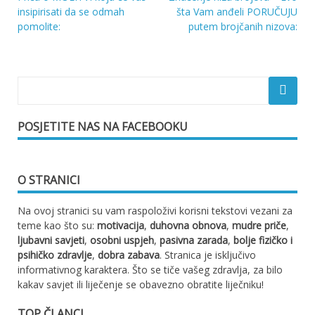
Navigacija
insipirisati da se odmah
šta Vam anđeli PORUČUJU
pomolite:
putem brojčanih nizova:
objava
POSJETITE NAS NA FACEBOOKU
O STRANICI
Na ovoj stranici su vam raspoloživi korisni tekstovi vezani za
teme kao što su:
motivacija
,
duhovna obnova
,
mudre priče
,
ljubavni savjeti
,
osobni uspjeh
,
pasivna zarada
,
bolje fizičko i
psihičko zdravlje
,
dobra zabava
. Stranica je isključivo
informativnog karaktera. Što se tiče vašeg zdravlja, za bilo
kakav savjet ili liječenje se obavezno obratite liječniku!
TOP ČLANCI