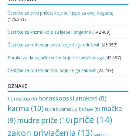
Čestitke za prvu pričest koje su lijepe za ovaj događaj
(176.363)
Čestitke za krizmu koje su lijepe i prigodne
(142.409)
Čestitke za rođendan sestri koje će je oduševiti
(45.357)
Poruke za djevojačku večer koje će zadiviti druge
(42.687)
Čestitke za rođendan sinu koje će ga zabaviti
(23.239)
OZNAKE
horoskopski znakovi
(8)
horoskop
(6)
karma
(10)
mačke
ljubav
(6)
kućni ljubimci
(5)
priče
(14)
mudre priče
(10)
(9)
zakon privlačenja
(13)
čakre
(4)