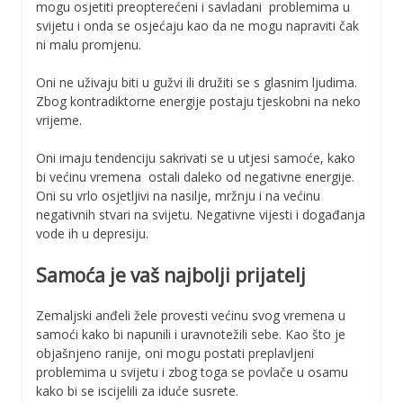
mogu osjetiti preopterećeni i savladani problemima u
svijetu i onda se osjećaju kao da ne mogu napraviti čak
ni malu promjenu.
Oni ne uživaju biti u gužvi ili družiti se s glasnim ljudima.
Zbog kontradiktorne energije postaju tjeskobni na neko
vrijeme.
Oni imaju tendenciju sakrivati se u utjesi samoće, kako
bi većinu vremena ostali daleko od negativne energije.
Oni su vrlo osjetljivi na nasilje, mržnju i na većinu
negativnih stvari na svijetu. Negativne vijesti i događanja
vode ih u depresiju.
Samoća je vaš najbolji prijatelj
Zemaljski anđeli žele provesti većinu svog vremena u
samoći kako bi napunili i uravnotežili sebe. Kao što je
objašnjeno ranije, oni mogu postati preplavljeni
problemima u svijetu i zbog toga se povlače u osamu
kako bi se iscijelili za iduće susrete.