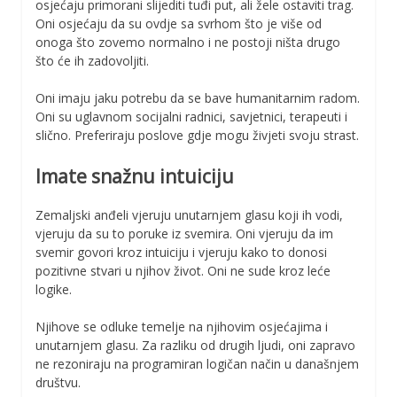
osjećaju primorani slijediti tuđi put, ali žele ostaviti trag.
Oni osjećaju da su ovdje sa svrhom što je više od
onoga što zovemo normalno i ne postoji ništa drugo
što će ih zadovoljiti.
Oni imaju jaku potrebu da se bave humanitarnim radom.
Oni su uglavnom socijalni radnici, savjetnici, terapeuti i
slično. Preferiraju poslove gdje mogu živjeti svoju strast.
Imate snažnu intuiciju
Zemaljski anđeli vjeruju unutarnjem glasu koji ih vodi,
vjeruju da su to poruke iz svemira. Oni vjeruju da im
svemir govori kroz intuiciju i vjeruju kako to donosi
pozitivne stvari u njihov život. Oni ne sude kroz leće
logike.
Njihove se odluke temelje na njihovim osjećajima i
unutarnjem glasu. Za razliku od drugih ljudi, oni zapravo
ne rezoniraju na programiran logičan način u današnjem
društvu.