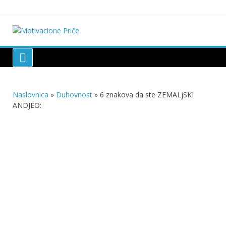
Skip
to
content
Motivacione Priče
Mudre priče o životu i poučne priče o životu
Naslovnica
»
Duhovnost
»
6 znakova da ste ZEMALjSKI
ANDJEO: