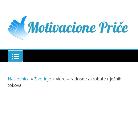
Skip
to
content
Mu
pri
živo
pou
pri
Motivacione Priče
živ
Naslovnica
»
Životinje
»
Vidre – radosne akrobate riječnih
tokova