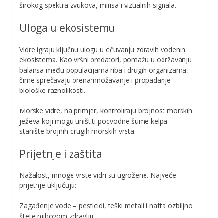
širokog spektra zvukova, mirisa i vizualnih signala.
Uloga u ekosistemu
Vidre igraju ključnu ulogu u očuvanju zdravih vodenih
ekosistema. Kao vršni predatori, pomažu u održavanju
balansa među populacijama riba i drugih organizama,
čime sprečavaju prenamnožavanje i propadanje
biološke raznolikosti.
Morske vidre, na primjer, kontroliraju brojnost morskih
ježeva koji mogu uništiti podvodne šume kelpa –
stanište brojnih drugih morskih vrsta.
Prijetnje i zaštita
Nažalost, mnoge vrste vidri su ugrožene. Najveće
prijetnje uključuju:
Zagađenje vode – pesticidi, teški metali i nafta ozbiljno
štete njihovom zdravlju.