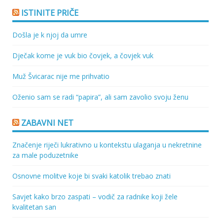
ISTINITE PRIČE
Došla je k njoj da umre
Dječak kome je vuk bio čovjek, a čovjek vuk
Muž Švicarac nije me prihvatio
Oženio sam se radi “papira”, ali sam zavolio svoju ženu
ZABAVNI NET
Značenje riječi lukrativno u kontekstu ulaganja u nekretnine
za male poduzetnike
Osnovne molitve koje bi svaki katolik trebao znati
Savjet kako brzo zaspati – vodič za radnike koji žele
kvalitetan san