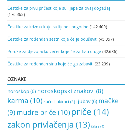
Čestitke za prvu pričest koje su lijepe za ovaj događaj
(176.363)
Čestitke za krizmu koje su lijepe i prigodne
(142.409)
Čestitke za rođendan sestri koje će je oduševiti
(45.357)
Poruke za djevojačku večer koje će zadiviti druge
(42.686)
Čestitke za rođendan sinu koje će ga zabaviti
(23.239)
OZNAKE
horoskopski znakovi
(8)
horoskop
(6)
karma
(10)
mačke
ljubav
(6)
kućni ljubimci
(5)
priče
(14)
mudre priče
(10)
(9)
zakon privlačenja
(13)
čakre
(4)