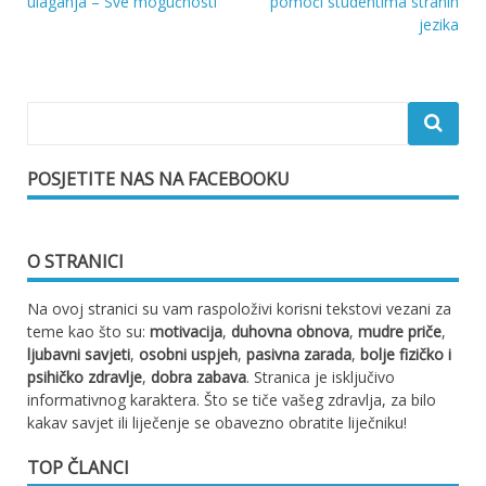
Navigacija
ulaganja – Sve mogućnosti
pomoći studentima stranih
jezika
objava
POSJETITE NAS NA FACEBOOKU
O STRANICI
Na ovoj stranici su vam raspoloživi korisni tekstovi vezani za
teme kao što su:
motivacija
,
duhovna obnova
,
mudre priče
,
ljubavni savjeti
,
osobni uspjeh
,
pasivna zarada
,
bolje fizičko i
psihičko zdravlje
,
dobra zabava
. Stranica je isključivo
informativnog karaktera. Što se tiče vašeg zdravlja, za bilo
kakav savjet ili liječenje se obavezno obratite liječniku!
TOP ČLANCI