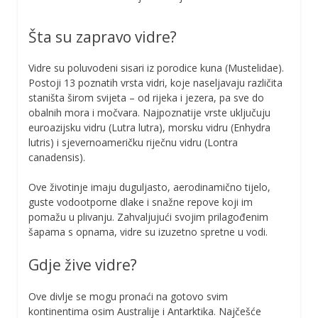
Šta su zapravo vidre?
Vidre su poluvodeni sisari iz porodice kuna (Mustelidae).
Postoji 13 poznatih vrsta vidri, koje naseljavaju različita
staništa širom svijeta – od rijeka i jezera, pa sve do
obalnih mora i močvara. Najpoznatije vrste uključuju
euroazijsku vidru (Lutra lutra), morsku vidru (Enhydra
lutris) i sjevernoameričku riječnu vidru (Lontra
canadensis).
Ove životinje imaju duguljasto, aerodinamično tijelo,
guste vodootporne dlake i snažne repove koji im
pomažu u plivanju. Zahvaljujući svojim prilagođenim
šapama s opnama, vidre su izuzetno spretne u vodi.
Gdje žive vidre?
Ove divlje se mogu pronaći na gotovo svim
kontinentima osim Australije i Antarktika. Najčešće