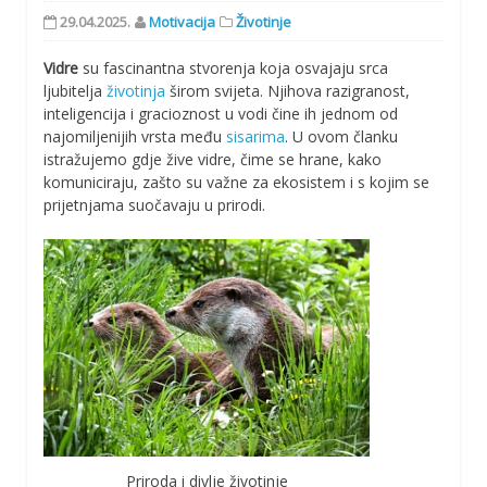
29.04.2025.
Motivacija
Životinje
Vidre
su fascinantna stvorenja koja osvajaju srca
ljubitelja
životinja
širom svijeta. Njihova razigranost,
inteligencija i gracioznost u vodi čine ih jednom od
najomiljenijih vrsta među
sisarima
. U ovom članku
istražujemo gdje žive vidre, čime se hrane, kako
komuniciraju, zašto su važne za ekosistem i s kojim se
prijetnjama suočavaju u prirodi.
Priroda i divlje životinje