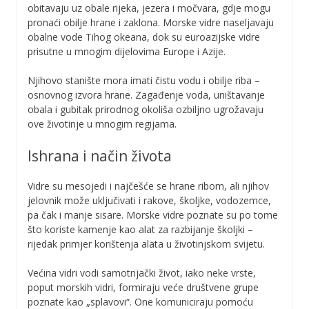
obitavaju uz obale rijeka, jezera i močvara, gdje mogu
pronaći obilje hrane i zaklona. Morske vidre naseljavaju
obalne vode Tihog okeana, dok su euroazijske vidre
prisutne u mnogim dijelovima Europe i Azije.
Njihovo stanište mora imati čistu vodu i obilje riba –
osnovnog izvora hrane. Zagađenje voda, uništavanje
obala i gubitak prirodnog okoliša ozbiljno ugrožavaju
ove životinje u mnogim regijama.
Ishrana i način života
Vidre su mesojedi i najčešće se hrane ribom, ali njihov
jelovnik može uključivati i rakove, školjke, vodozemce,
pa čak i manje sisare. Morske vidre poznate su po tome
što koriste kamenje kao alat za razbijanje školjki –
rijedak primjer korištenja alata u životinjskom svijetu.
Većina vidri vodi samotnjački život, iako neke vrste,
poput morskih vidri, formiraju veće društvene grupe
poznate kao „splavovi“. One komuniciraju pomoću