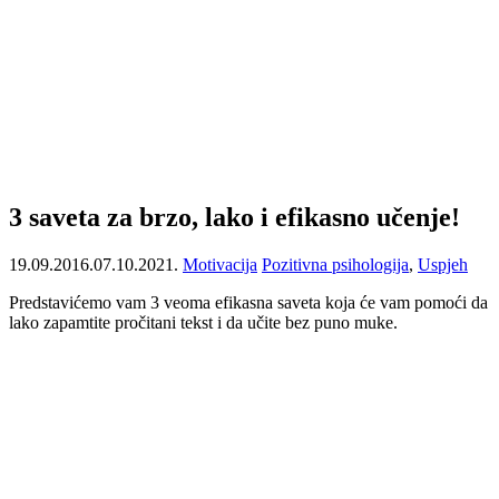
3 saveta za brzo, lako i efikasno učenje!
19.09.2016.
07.10.2021.
Motivacija
Pozitivna psihologija
,
Uspjeh
Predstavićemo vam 3 veoma efikasna saveta koja će vam pomoći da
lako zapamtite pročitani tekst i da učite bez puno muke.