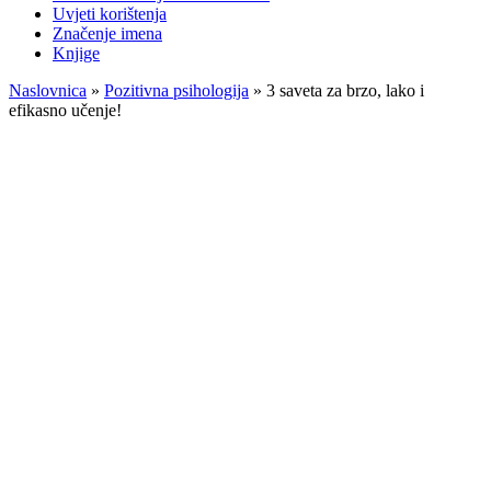
Uvjeti korištenja
Značenje imena
Knjige
Naslovnica
»
Pozitivna psihologija
»
3 saveta za brzo, lako i
efikasno učenje!