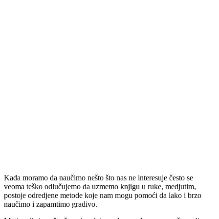
Kada moramo da naučimo nešto što nas ne interesuje često se
veoma teško odlučujemo da uzmemo knjigu u ruke, medjutim,
postoje odredjene metode koje nam mogu pomoći da lako i brzo
naučimo i zapamtimo gradivo.