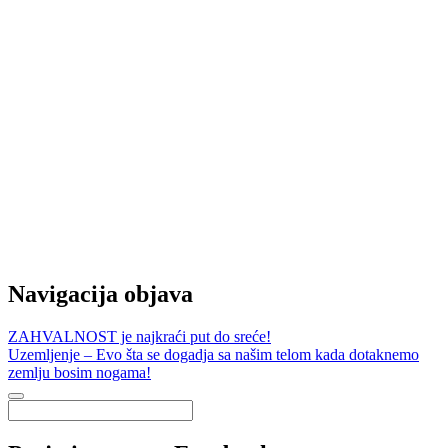
Navigacija objava
ZAHVALNOST je najkraći put do sreće!
Uzemljenje – Evo šta se dogadja sa našim telom kada dotaknemo
zemlju bosim nogama!