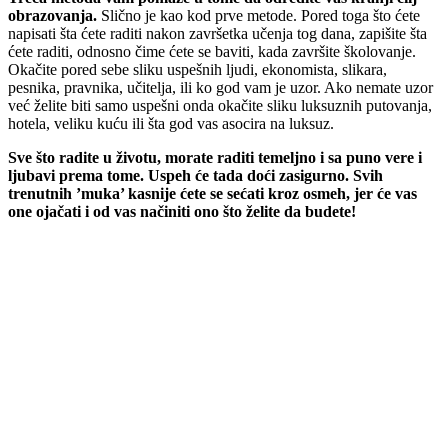
obrazovanja.
Slično je kao kod prve metode. Pored toga što ćete
napisati šta ćete raditi nakon završetka učenja tog dana, zapišite šta
ćete raditi, odnosno čime ćete se baviti, kada završite školovanje.
Okačite pored sebe sliku uspešnih ljudi, ekonomista, slikara,
pesnika, pravnika, učitelja, ili ko god vam je uzor. Ako nemate uzor
već želite biti samo uspešni onda okačite sliku luksuznih putovanja,
hotela, veliku kuću ili šta god vas asocira na luksuz.
Sve što radite u životu, morate raditi temeljno i sa puno vere i
ljubavi prema tome. Uspeh će tada doći zasigurno. Svih
trenutnih ’muka’ kasnije ćete se sećati kroz osmeh, jer će vas
one ojačati i od vas načiniti ono što želite da budete!