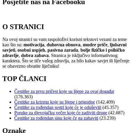
Posjetite nas na Facebooku
O STRANICI
Na ovoj stranici su vam raspoloživi korisni tekstovi vezani za teme
kao što su:
motivacija
,
duhovna obnova
,
mudre priče
,
ljubavni
savjeti
,
osobni uspjeh
,
pasivna zarada
,
bolje fizičko i psihičko
zdravlje
,
dobra zabava
. Stranica je isključivo informativnog
karaktera. Što se tiče vašeg zdravlja, za bilo kakav savjet ili liječenje
se obavezno obratite liječniku!
TOP ČLANCI
Čestitke za prvu pričest koje su lijepe za ovaj događaj
(176.363)
Čestitke za krizmu koje su lijepe i prigodne
(142.409)
Čestitke za rođendan sestri koje će je oduševiti
(45.357)
Poruke za djevojačku večer koje će zadiviti druge
(42.687)
Čestitke za rođendan sinu koje će ga zabaviti
(23.239)
Oznake