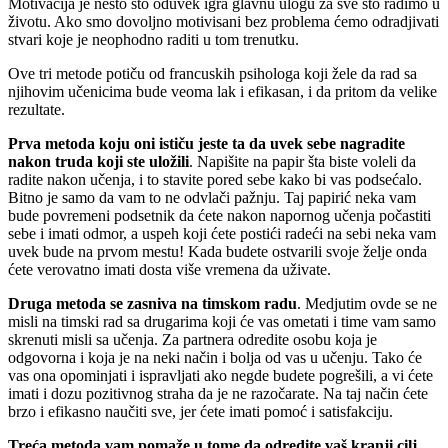
Motivacija je nešto što oduvek igra glavnu ulogu za sve što radimo u
životu. Ako smo dovoljno motivisani bez problema ćemo odradjivati
stvari koje je neophodno raditi u tom trenutku.
Ove tri metode potiču od francuskih psihologa koji žele da rad sa
njihovim učenicima bude veoma lak i efikasan, i da pritom da velike
rezultate.
Prva metoda koju oni ističu jeste ta da uvek sebe nagradite
nakon truda koji ste uložili
. Napišite na papir šta biste voleli da
radite nakon učenja, i to stavite pored sebe kako bi vas podsećalo.
Bitno je samo da vam to ne odvlači pažnju. Taj papirić neka vam
bude povremeni podsetnik da ćete nakon napornog učenja počastiti
sebe i imati odmor, a uspeh koji ćete postići radeći na sebi neka vam
uvek bude na prvom mestu! Kada budete ostvarili svoje želje onda
ćete verovatno imati dosta više vremena da uživate.
Druga metoda se zasniva na timskom radu
. Medjutim ovde se ne
misli na timski rad sa drugarima koji će vas ometati i time vam samo
skrenuti misli sa učenja. Za partnera odredite osobu koja je
odgovorna i koja je na neki način i bolja od vas u učenju. Tako će
vas ona opominjati i ispravljati ako negde budete pogrešili, a vi ćete
imati i dozu pozitivnog straha da je ne razočarate. Na taj način ćete
brzo i efikasno naučiti sve, jer ćete imati pomoć i satisfakciju.
Treća metoda vam pomaže u tome da odredite vaš kranji cilj