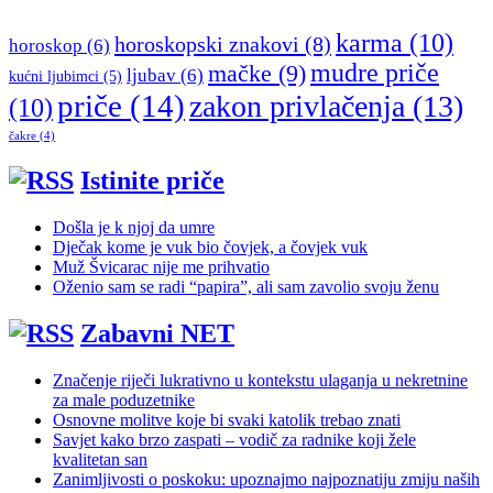
karma
(10)
horoskopski znakovi
(8)
horoskop
(6)
mudre priče
mačke
(9)
ljubav
(6)
kućni ljubimci
(5)
priče
(14)
zakon privlačenja
(13)
(10)
čakre
(4)
Istinite priče
Došla je k njoj da umre
Dječak kome je vuk bio čovjek, a čovjek vuk
Muž Švicarac nije me prihvatio
Oženio sam se radi “papira”, ali sam zavolio svoju ženu
Zabavni NET
Značenje riječi lukrativno u kontekstu ulaganja u nekretnine
za male poduzetnike
Osnovne molitve koje bi svaki katolik trebao znati
Savjet kako brzo zaspati – vodič za radnike koji žele
kvalitetan san
Zanimljivosti o poskoku: upoznajmo najpoznatiju zmiju naših