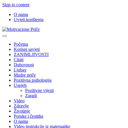
Skip to content
O nama
Uvjeti korištenja
Motivacione Priče
Mudre priče o životu i poučne priče o životu
Početna
Korisni savjeti
ZANIMLJIVOSTI
Citati
Duhovnost
Ljubav
Mudre priče
Pozitivna psihologija
Uspjeh
Pozitivne vijesti
Zaradi
Video
Zdravlje
Životinje
Poruke i čestitke
O nama
Video instrukcije iz matematike