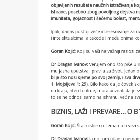
objavljenih rezultata naučnih istraživanja 
ishrane, posebno zbog povoljnog dejstva na
imuniteta, gojaznost i šećernu bolest, men
Ipak, danas postoji veće interesovanje za o
i intelektualcima, a takođe i među onima koji
Goran Kojić:
Koji su Vaši najvažniji razlozi 
Dr Dragan Ivanov:
Verujem ono što piše u Bi
mu jasna uputstva i pravila za život. Jedan od
bilje što nosi sjeme po svoj zemlji, i sva dr
1. Mojsijeva 1: 29
). Bilo kako da je čovek sk
na kraju, hteo to ili ne, mora priznati da je
to se ne odnosi samo na ishranu, već na sv
BIZNIS, LAŽI I PREVARE… O B
Goran Kojić:
Šta mislite o dilemama u vezi 
Dr Dragan Ivanov:
Ja po tom pitanju nemam 