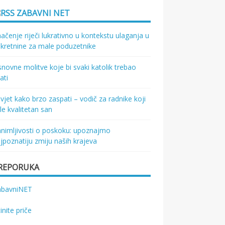
ZABAVNI NET
ačenje riječi lukrativno u kontekstu ulaganja u
kretnine za male poduzetnike
novne molitve koje bi svaki katolik trebao
ati
vjet kako brzo zaspati – vodič za radnike koji
le kvalitetan san
nimljivosti o poskoku: upoznajmo
jpoznatiju zmiju naših krajeva
REPORUKA
abavniNET
tinite priče