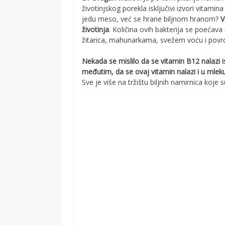
životinjskog porekla isključivi izvori vitam
jedu meso, već se hrane biljnom hranom?
V
životinja
. Količina ovih bakterija se poećav
žitarica, mahunarkama, svežem voću i povr
Nekada se mislilo da se vitamin B12 nalazi
međutim, da se ovaj vitamin nalazi i u mle
Sve je više na tržištu biljnih namirnica ko