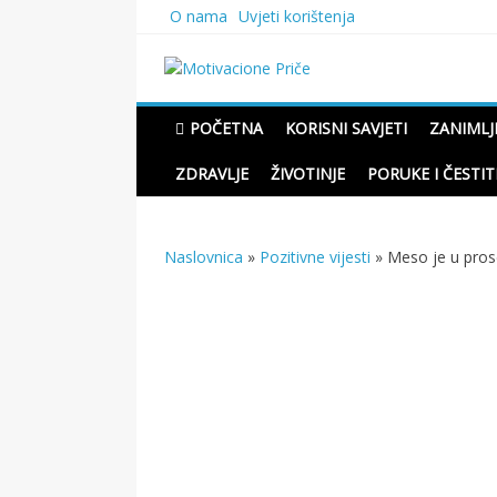
Skip
O nama
Uvjeti korištenja
to
content
Motivacione Priče
Mudre priče o životu i pou
POČETNA
KORISNI SAVJETI
ZANIMLJ
ZDRAVLJE
ŽIVOTINJE
PORUKE I ČESTIT
Naslovnica
»
Pozitivne vijesti
»
Meso je u pros