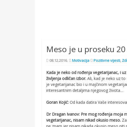
Meso je u proseku 20 
08.12.2016.
Motivacija
Pozitivne vijesti
,
Zd
Kada je neko od rođenja vegetarijanac, i uz 
življenja odličan izbor.
Ali, kad je neko uz to
je vegetarijanac bio i u majčinom vegetar
interesantnim detaljima njegovog života…
Goran Kojić:
Od kada datira Vaše interesova
Dr Dragan Ivanov:
Pre mog rođenja moja ma
vegetarijanac, nisam nikad okusio meso.
Za 
ne znam jer nisam nikada okusio meso niti r