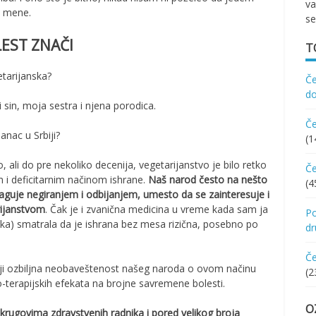
va
a mene.
se
EST ZNAČI
T
etarijanska?
Če
d
 sin, moja sestra i njena porodica.
Če
janac u Srbiji?
(1
, ali do pre nekoliko decenija, vegetarijanstvo je bilo retko
Če
im i deficitarnim načinom ishrane.
Naš narod često na nešto
(4
reaguje negiranjem i odbijanjem, umesto da se zainteresuje i
arijanstvom
. Čak je i zvanična medicina u vreme kada sam ja
Po
ka) smatrala da je ishrana bez mesa rizična, posebno po
d
Če
ostoji ozbiljna neobaveštenost našeg naroda o ovom načinu
(2
no-terapijskih efekata na brojne savremene bolesti.
O
krugovima zdravstvenih radnika i pored velikog broja