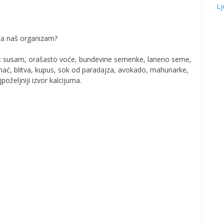
Lj
a za naš organizam?
ori: susam, orašasto voće, bundevine semenke, laneno seme,
panać, blitva, kupus, sok od paradajza, avokado, mahunarke,
poželjniji izvor kalcijuma.