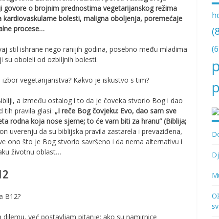
koji govore o brojnim prednostima vegetarijanskog režima
h
 kardiovaskularne bolesti, maligna oboljenja, poremećaje
(
talne procese…
(6
vaj stil ishrane nego ranijih godina, posebno među mladima
 su oboleli od ozbiljnih bolesti.
p
za izbor vegetarijanstva? Kakvo je iskustvo s tim?
p
bliji, a između ostalog i to da je čoveka stvorio Bog i dao
 tih pravila glasi:
„I reče Bog čovjeku: Evo, dao sam sve
veta rodna koja nose sjeme; to će vam biti za hranu“ (Biblija;
lon uverenju da su biblijska pravila zastarela i prevaziđena,
Do
 sve ono što je Bog stvorio savršeno i da nema alternativu i
aku životnu oblast…
Dj
12
Mu
Ož
sa B12?
sv
dilemu, već postavljam pitanje: ako su namirnice