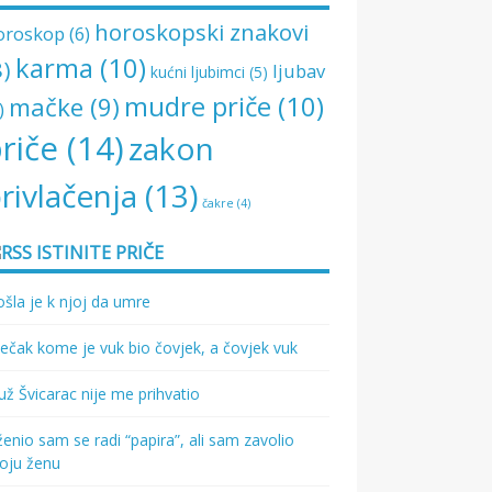
horoskopski znakovi
oroskop
(6)
karma
(10)
8)
ljubav
kućni ljubimci
(5)
mudre priče
(10)
mačke
(9)
)
riče
(14)
zakon
rivlačenja
(13)
čakre
(4)
ISTINITE PRIČE
šla je k njoj da umre
ečak kome je vuk bio čovjek, a čovjek vuk
ž Švicarac nije me prihvatio
enio sam se radi “papira”, ali sam zavolio
oju ženu