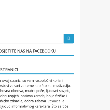
OSJETITE NAS NA FACEBOOKU
 STRANICI
 ovoj stranici su vam raspoloživi korisni
kstovi vezani za teme kao što su:
motivacija
,
uhovna obnova
,
mudre priče
,
ljubavni savjeti
,
obni uspjeh
,
pasivna zarada
,
bolje fizičko i
ihičko zdravlje
,
dobra zabava
. Stranica je
ključivo informativnog karaktera. Što se tiče