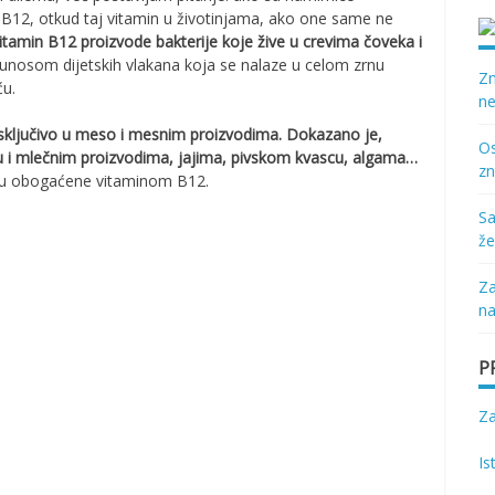
ina B12, otkud taj vitamin u životinjama, ako one same ne
itamin B12 proizvode bakterije koje žive u crevima čoveka i
a unosom dijetskih vlakana koja se nalaze u celom zrnu
Zn
ću.
ne
 isključivo u meso i mesnim proizvodima. Dokazano je,
Os
ku i mlečnim proizvodima, jajima, pivskom kvascu, algama…
zn
je su obogaćene vitaminom B12.
Sa
že
Za
na
P
Z
Is