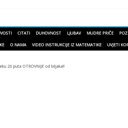
čne priče o životu
IVOSTI
CITATI
DUHOVNOST
LJUBAV
MUDRE PRIČE
POZ
KE
O NAMA
VIDEO INSTRUKCIJE IZ MATEMATIKE
UVJETI KO
eku 20 puta OTROVNIJE od biljaka!!