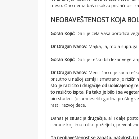
meso. Ono nema baš nikakvu privlačnost z
NEOBAVEŠTENOST KOJA BOL
Goran Kojić:
Da li je cela Vaša porodica veg
Dr Dragan Ivanov:
Majka, ja, moja supruga i
Goran Kojić:
Da li je teško biti lekar vegetari
Dr Dragan Ivanov:
Meni lično nije sada teško
prisutno u našoj zemlji i smatrano je rizičn
što je različito i drugačije od uobičajenog 
to različito ispita. Pa tako je bilo i sa veget
bio student (osamdesetih godina prošlog ve
rast i razvoj dece.
Danas je situacija drugačija, ali i dalje p
ishrane koji ima toliko poželjnih, preventiv
Ta neobaveštenost se zapaža, nažalost, i u 