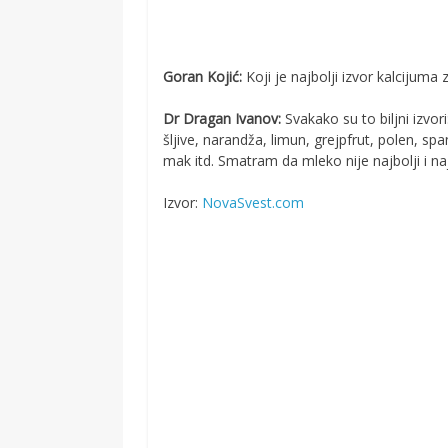
Goran Kojić:
Koji je najbolji izvor kalcijum
Dr Dragan Ivanov:
Svakako su to biljni izv
šljive, narandža, limun, grejpfrut, polen, s
mak itd. Smatram da mleko nije najbolji i naj
Izvor:
NovaSvest.com