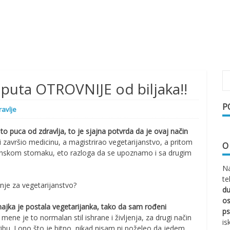
puta OTROVNIJE od biljaka!!
P
ravlje
to puca od zdravlja, to je sjajna potvrda da je ovaj način
 i završio medicinu, a magistrirao vegetarijanstvo, a pritom
O
ijanskom stomaku, eto razloga da se upoznamo i sa drugim
Na
te
nje za vegetarijanstvo?
d
os
jka je postala vegetarijanka, tako da sam rođeni
ps
mene je to normalan stil ishrane i življenja, za drugi način
is
ibu. I ono što je bitno, nikad nisam ni poželeo da jedem