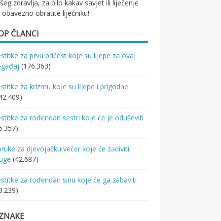
šeg zdravlja, za bilo kakav savjet ili liječenje
 obavezno obratite liječniku!
OP ČLANCI
stitke za prvu pričest koje su lijepe za ovaj
ogađaj
(176.363)
stitke za krizmu koje su lijepe i prigodne
42.409)
stitke za rođendan sestri koje će je oduševiti
5.357)
ruke za djevojačku večer koje će zadiviti
ruge
(42.687)
stitke za rođendan sinu koje će ga zabaviti
3.239)
ZNAKE