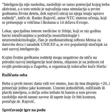
“Inteligencija nije nasledna, nasleđuje se samo potencijal kojeg treba
aktivirati, a u tom smislu je najvažnija rana stimulacija u prvim
godinama života deteta, dok najveći uticaj na njega imaju upravo
roditelji”, ističe dr. Ranko Rajović, autor NTC sistema učenja, koji
se primenjuje u vrtićima i školama u 14 država Evrope.
Lekar, specijalista interne medicine iz Srbije, koji se niz godina
bavio istraživanjima u području neurofiziologije i
neuroendokrinologije, član je međunarodnog odbora Mensa za
darovitu decu i saradnik UNICEF-a, te sve popularniji stručnjak za
rani razvoj inteligencije.
Kojim čestim greškama roditelji mogu negativno da utiču na
prirodni razvoj inteligencije kod deteta, objasnio je na jednom od
svojih predavanja u Zagrebu, u organizaciji izdavačke kuće Harfa:
Ružičasta soba
Beba u prvih mesec dana vidi sve mutno, kao da ima dioptriju +20, i
primećuje jedino jake kontraste. Umesto jednoličnih, ružičastih ili
plavih interijera, u dečju sobu trebalo bi barem u tom prvom
razdoblju staviti tamne zavese ili tapete koje će biti kontrast,
poručuje dr. Rajović.
Sprečavanje igre na podu