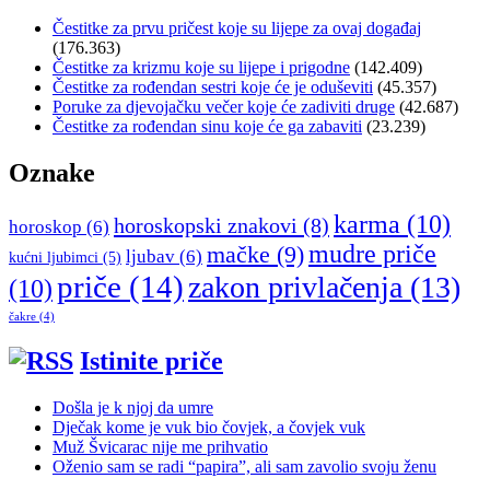
Čestitke za prvu pričest koje su lijepe za ovaj događaj
(176.363)
Čestitke za krizmu koje su lijepe i prigodne
(142.409)
Čestitke za rođendan sestri koje će je oduševiti
(45.357)
Poruke za djevojačku večer koje će zadiviti druge
(42.687)
Čestitke za rođendan sinu koje će ga zabaviti
(23.239)
Oznake
karma
(10)
horoskopski znakovi
(8)
horoskop
(6)
mudre priče
mačke
(9)
ljubav
(6)
kućni ljubimci
(5)
priče
(14)
zakon privlačenja
(13)
(10)
čakre
(4)
Istinite priče
Došla je k njoj da umre
Dječak kome je vuk bio čovjek, a čovjek vuk
Muž Švicarac nije me prihvatio
Oženio sam se radi “papira”, ali sam zavolio svoju ženu