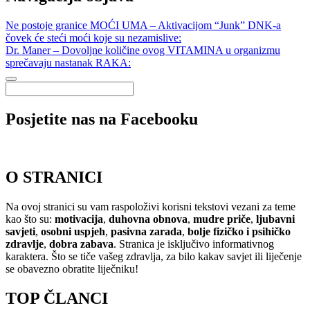
Ne postoje granice MOĆI UMA – Aktivacijom “Junk” DNK-a
čovek će steći moći koje su nezamislive:
Dr. Maner – Dovoljne količine ovog VITAMINA u organizmu
sprečavaju nastanak RAKA:
Posjetite nas na Facebooku
O STRANICI
Na ovoj stranici su vam raspoloživi korisni tekstovi vezani za teme
kao što su:
motivacija
,
duhovna obnova
,
mudre priče
,
ljubavni
savjeti
,
osobni uspjeh
,
pasivna zarada
,
bolje fizičko i psihičko
zdravlje
,
dobra zabava
. Stranica je isključivo informativnog
karaktera. Što se tiče vašeg zdravlja, za bilo kakav savjet ili liječenje
se obavezno obratite liječniku!
TOP ČLANCI