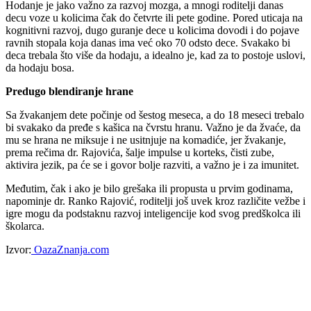
Hodanje je jako važno za razvoj mozga, a mnogi roditelji danas
decu voze u kolicima čak do četvrte ili pete godine. Pored uticaja na
kognitivni razvoj, dugo guranje dece u kolicima dovodi i do pojave
ravnih stopala koja danas ima već oko 70 odsto dece. Svakako bi
deca trebala što više da hodaju, a idealno je, kad za to postoje uslovi,
da hodaju bosa.
Predugo blendiranje hrane
Sa žvakanjem dete počinje od šestog meseca, a do 18 meseci trebalo
bi svakako da pređe s kašica na čvrstu hranu. Važno je da žvaće, da
mu se hrana ne miksuje i ne usitnjuje na komadiće, jer žvakanje,
prema rečima dr. Rajovića, šalje impulse u korteks, čisti zube,
aktivira jezik, pa će se i govor bolje razviti, a važno je i za imunitet.
Međutim, čak i ako je bilo grešaka ili propusta u prvim godinama,
napominje dr. Ranko Rajović, roditelji još uvek kroz različite vežbe i
igre mogu da podstaknu razvoj inteligencije kod svog predškolca ili
školarca.
Izvor:
OazaZnanja.com