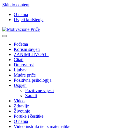
Skip to content
O nama
Uvjeti korištenja
Motivacione Priče
Mudre priče o životu i poučne priče o životu
Početna
Korisni savjeti
ZANIMLJIVOSTI
Citati
Duhovnost
Ljubav
Mudre priče
Pozitivna psihologija
Uspjeh
Pozitivne vijesti
Zaradi
Video
Zdravlje
Životinje
Poruke i čestitke
O nama
Video instrukcije iz matematike