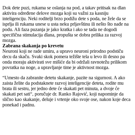
Dok dete puzi, rukama se oslanja na pod, a takav pritisak na dlan
aktivira određene delove mozga koji su važni za kasniju
inteligenciju. Neki roditelji brzo podižu dete s poda, ne žele da se
isprlja ili rukama unese u usta neku prljavštinu ili nešto što nađe na
podu. Ali faza puzanja je jako kratka i ako se tada ne dogodi
specifična stimulacija dlana, propušta se dobra prilika za razvoj
mozga.
Zabrana skakanja po krevetu
Neuroni koji ne rade umiru, a upravo neuroni prirodno podstiču
decu da skaču. Svaki skok pomera težište tela u levo ili desno pa
onda moraju aktivirati sve mišiće da bi održali ravnotežu prilikom
povratka na noge, a upravljanje time je aktivnost mozga.
“Umesto da zabranite detetu skakanje, pazite na sigurnost. A ako
zaista želite da podstaknete razvoj inteligencije deteta, rodite mu
brata ili sestru, jer jedno dete će skakati pet minuta, a dvoje će
skakati pet sati“, poručuje dr. Ranko Rajović, koji napominje da
slično kao skakanje, deluje i vrtenje oko svoje ose, nakon koje deca
ponekad i padnu.