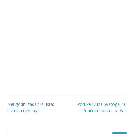
Neugodni zadah iz usta:
Poruke Duha Svetoga: 16
Navigacija
Uzroci i rješenja
Poučnih Poruka za Vas
objava