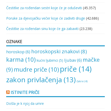
Čestitke za rođendan sestri koje će je oduševiti
(45.357)
Poruke za djevojačku večer koje će zadiviti druge
(42.686)
Čestitke za rođendan sinu koje će ga zabaviti
(23.238)
OZNAKE
horoskopski znakovi
(8)
horoskop
(6)
karma
(10)
mačke
ljubav
(6)
kućni ljubimci
(5)
priče
(14)
mudre priče
(10)
(9)
zakon privlačenja
(13)
čakre
(4)
ISTINITE PRIČE
Došla je k njoj da umre