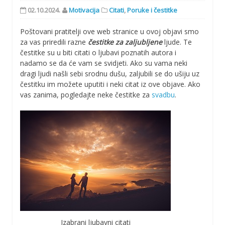
02.10.2024.
Motivacija
Citati
,
Poruke i čestitke
Poštovani pratitelji ove web stranice u ovoj objavi smo
za vas priredili razne
čestitke za zaljubljene
ljude. Te
čestitke su u biti citati o ljubavi poznatih autora i
nadamo se da će vam se svidjeti. Ako su vama neki
dragi ljudi našli sebi srodnu dušu, zaljubili se do ušiju uz
čestitku im možete uputiti i neki citat iz ove objave. Ako
vas zanima, pogledajte neke čestitke za
svadbu
.
Izabrani ljubavni citati