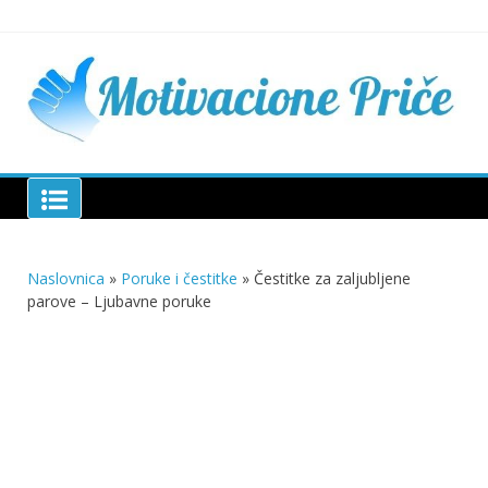
Skip
to
content
Mu
pri
živo
pou
pri
Motivacione Priče
živ
Naslovnica
»
Poruke i čestitke
»
Čestitke za zaljubljene
parove – Ljubavne poruke