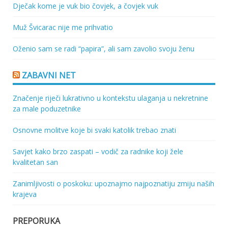
Dječak kome je vuk bio čovjek, a čovjek vuk
Muž Švicarac nije me prihvatio
Oženio sam se radi “papira”, ali sam zavolio svoju ženu
ZABAVNI NET
Značenje riječi lukrativno u kontekstu ulaganja u nekretnine
za male poduzetnike
Osnovne molitve koje bi svaki katolik trebao znati
Savjet kako brzo zaspati – vodič za radnike koji žele
kvalitetan san
Zanimljivosti o poskoku: upoznajmo najpoznatiju zmiju naših
krajeva
PREPORUKA