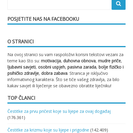
POSJETITE NAS NA FACEBOOKU
O STRANICI
Na ovoj stranici su vam raspoloživi korisni tekstovi vezani za
teme kao što su:
motivacija
,
duhovna obnova
,
mudre priče
,
ljubavni savjeti
,
osobni uspjeh
,
pasivna zarada
,
bolje fizičko i
psihičko zdravlje
,
dobra zabava
. Stranica je isključivo
informativnog karaktera. Što se tiče vašeg zdravlja, za bilo
kakav savjet ili liječenje se obavezno obratite liječniku!
TOP ČLANCI
Čestitke za prvu pričest koje su lijepe za ovaj događaj
(176.361)
Čestitke za krizmu koje su lijepe i prigodne
(142.409)