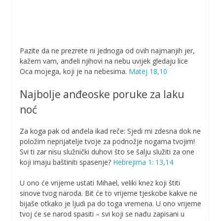
Pazite da ne prezrete ni jednoga od ovih najmanjih jer,
kažem vam, anđeli njihovi na nebu uvijek gledaju lice
Oca mojega, koji je na nebesima.
Matej 18,10
Najbolje anđeoske poruke za laku
noć
Za koga pak od anđela ikad reče: Sjedi mi zdesna dok ne
položim neprijatelje tvoje za podnožje nogama tvojim!
Svi ti zar nisu služnički duhovi što se šalju služiti za one
koji imaju baštiniti spasenje?
Hebrejima 1: 13,14
U ono će vrijeme ustati Mihael, veliki knez koji štiti
sinove tvog naroda. Bit će to vrijeme tjeskobe kakve ne
bijaše otkako je ljudi pa do toga vremena. U ono vrijeme
tvoj će se narod spasiti – svi koji se nađu zapisani u