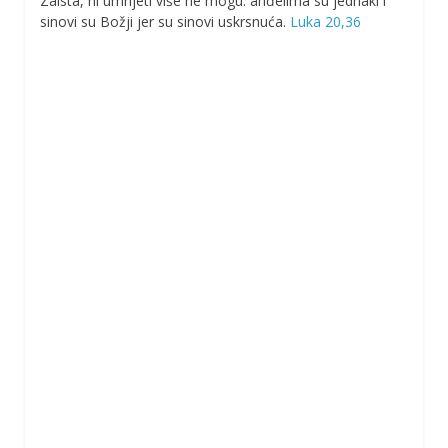
Zaista, ni umrijeti više ne mogu: anđelima su jednaki i
sinovi su Božji jer su sinovi uskrsnuća.
Luka 20,36