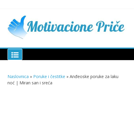
Skip
to
content
Mu
pri
živo
pou
pri
Motivacione Priče
živ
Naslovnica
»
Poruke i čestitke
»
Anđeoske poruke za laku
noć | Miran san i sreća