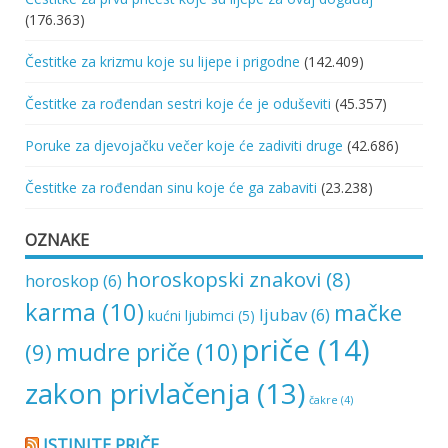
(176.363)
Čestitke za krizmu koje su lijepe i prigodne
(142.409)
Čestitke za rođendan sestri koje će je oduševiti
(45.357)
Poruke za djevojačku večer koje će zadiviti druge
(42.686)
Čestitke za rođendan sinu koje će ga zabaviti
(23.238)
OZNAKE
horoskopski znakovi
(8)
horoskop
(6)
karma
(10)
mačke
ljubav
(6)
kućni ljubimci
(5)
priče
(14)
mudre priče
(10)
(9)
zakon privlačenja
(13)
čakre
(4)
ISTINITE PRIČE