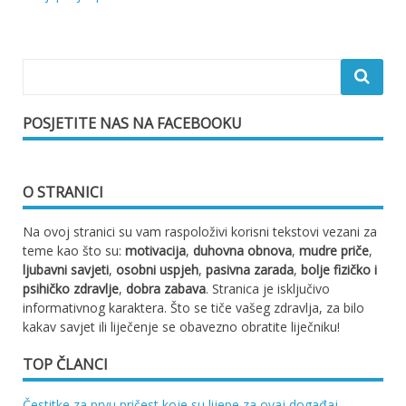
objava
POSJETITE NAS NA FACEBOOKU
O STRANICI
Na ovoj stranici su vam raspoloživi korisni tekstovi vezani za
teme kao što su:
motivacija
,
duhovna obnova
,
mudre priče
,
ljubavni savjeti
,
osobni uspjeh
,
pasivna zarada
,
bolje fizičko i
psihičko zdravlje
,
dobra zabava
. Stranica je isključivo
informativnog karaktera. Što se tiče vašeg zdravlja, za bilo
kakav savjet ili liječenje se obavezno obratite liječniku!
TOP ČLANCI
Čestitke za prvu pričest koje su lijepe za ovaj događaj