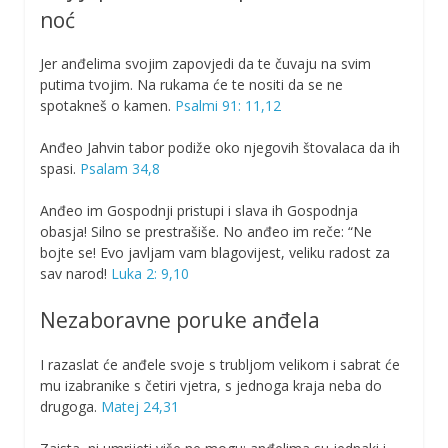
noć
Jer anđelima svojim zapovjedi da te čuvaju na svim
putima tvojim. Na rukama će te nositi da se ne
spotakneš o kamen.
Psalmi 91: 11,12
Anđeo Jahvin tabor podiže oko njegovih štovalaca da ih
spasi.
Psalam 34,8
Anđeo im Gospodnji pristupi i slava ih Gospodnja
obasja! Silno se prestrašiše. No anđeo im reče: “Ne
bojte se! Evo javljam vam blagovijest, veliku radost za
sav narod!
Luka 2: 9,10
Nezaboravne poruke anđela
I razaslat će anđele svoje s trubljom velikom i sabrat će
mu izabranike s četiri vjetra, s jednoga kraja neba do
drugoga.
Matej 24,31