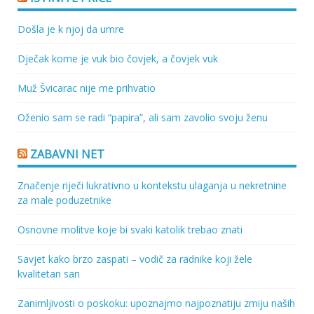
Došla je k njoj da umre
Dječak kome je vuk bio čovjek, a čovjek vuk
Muž Švicarac nije me prihvatio
Oženio sam se radi “papira”, ali sam zavolio svoju ženu
ZABAVNI NET
Značenje riječi lukrativno u kontekstu ulaganja u nekretnine
za male poduzetnike
Osnovne molitve koje bi svaki katolik trebao znati
Savjet kako brzo zaspati – vodič za radnike koji žele
kvalitetan san
Zanimljivosti o poskoku: upoznajmo najpoznatiju zmiju naših