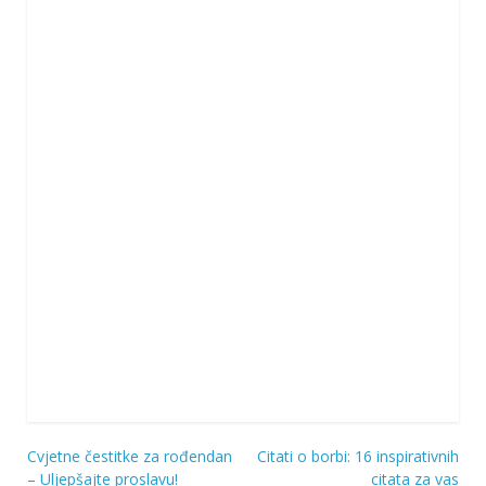
Cvjetne čestitke za rođendan
Citati o borbi: 16 inspirativnih
Navigacija
– Uljepšajte proslavu!
citata za vas