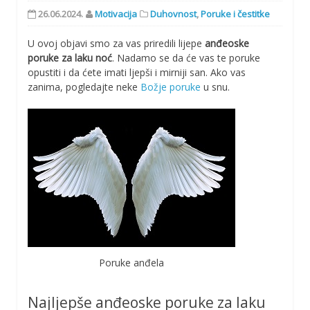
26.06.2024.
Motivacija
Duhovnost
,
Poruke i čestitke
U ovoj objavi smo za vas priredili lijepe
anđeoske
poruke za laku noć
. Nadamo se da će vas te poruke
opustiti i da ćete imati ljepši i mirniji san. Ako vas
zanima, pogledajte neke
Božje poruke
u snu.
Poruke anđela
Najljepše anđeoske poruke za laku