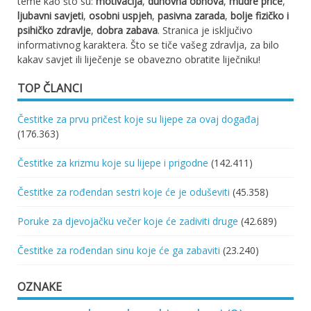
teme kao što su:
motivacija
,
duhovna obnova
,
mudre priče
,
ljubavni savjeti
,
osobni uspjeh
,
pasivna zarada
,
bolje fizičko i
psihičko zdravlje
,
dobra zabava
. Stranica je isključivo
informativnog karaktera. Što se tiče vašeg zdravlja, za bilo
kakav savjet ili liječenje se obavezno obratite liječniku!
TOP ČLANCI
Čestitke za prvu pričest koje su lijepe za ovaj događaj
(176.363)
Čestitke za krizmu koje su lijepe i prigodne
(142.411)
Čestitke za rođendan sestri koje će je oduševiti
(45.358)
Poruke za djevojačku večer koje će zadiviti druge
(42.689)
Čestitke za rođendan sinu koje će ga zabaviti
(23.240)
OZNAKE