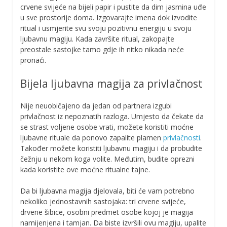
crvene svijeće na bijeli papir i pustite da dim jasmina uđe
u sve prostorije doma. Izgovarajte imena dok izvodite
ritual i usmjerite svu svoju pozitivnu energiju u svoju
ljubavnu magiju. Kada završite ritual, zakopajte
preostale sastojke tamo gdje ih nitko nikada neće
pronaći.
Bijela ljubavna magija za privlačnost
Nije neuobičajeno da jedan od partnera izgubi
privlačnost iz nepoznatih razloga. Umjesto da čekate da
se strast voljene osobe vrati, možete koristiti moćne
ljubavne rituale da ponovo zapalite plamen
privlačnosti
.
Također možete koristiti ljubavnu magiju i da probudite
čežnju u nekom koga volite. Međutim, budite oprezni
kada koristite ove moćne ritualne tajne.
Da bi ljubavna magija djelovala, biti će vam potrebno
nekoliko jednostavnih sastojaka: tri crvene svijeće,
drvene šibice, osobni predmet osobe kojoj je magija
namijenjena i tamjan. Da biste izvršili ovu magiju, upalite