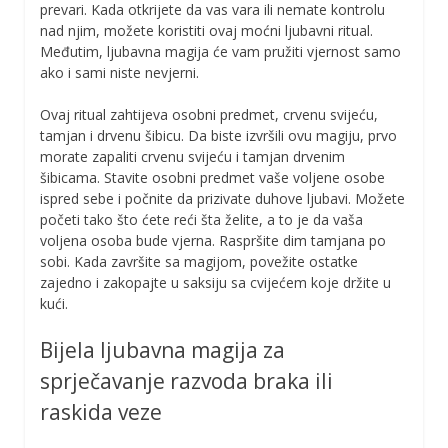
prevari. Kada otkrijete da vas vara ili nemate kontrolu
nad njim, možete koristiti ovaj moćni ljubavni ritual.
Međutim, ljubavna magija će vam pružiti vjernost samo
ako i sami niste nevjerni.
Ovaj ritual zahtijeva osobni predmet, crvenu svijeću,
tamjan i drvenu šibicu. Da biste izvršili ovu magiju, prvo
morate zapaliti crvenu svijeću i tamjan drvenim
šibicama. Stavite osobni predmet vaše voljene osobe
ispred sebe i počnite da prizivate duhove ljubavi. Možete
početi tako što ćete reći šta želite, a to je da vaša
voljena osoba bude vjerna. Raspršite dim tamjana po
sobi. Kada završite sa magijom, povežite ostatke
zajedno i zakopajte u saksiju sa cvijećem koje držite u
kući.
Bijela ljubavna magija za
sprječavanje razvoda braka ili
raskida veze