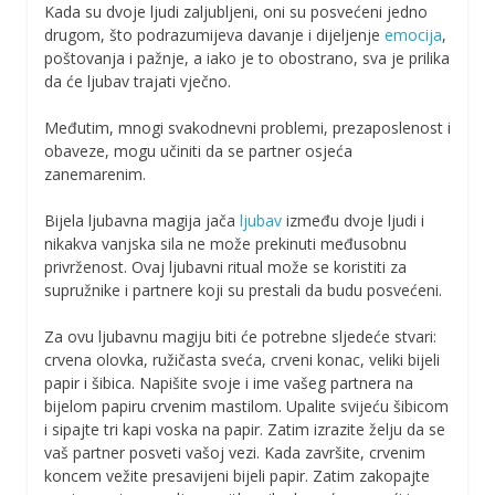
Kada su dvoje ljudi zaljubljeni, oni su posvećeni jedno
drugom, što podrazumijeva davanje i dijeljenje
emocija
,
poštovanja i pažnje, a iako je to obostrano, sva je prilika
da će ljubav trajati vječno.
Međutim, mnogi svakodnevni problemi, prezaposlenost i
obaveze, mogu učiniti da se partner osjeća
zanemarenim.
Bijela ljubavna magija jača
ljubav
između dvoje ljudi i
nikakva vanjska sila ne može prekinuti međusobnu
privrženost. Ovaj ljubavni ritual može se koristiti za
supružnike i partnere koji su prestali da budu posvećeni.
Za ovu ljubavnu magiju biti će potrebne sljedeće stvari:
crvena olovka, ružičasta sveća, crveni konac, veliki bijeli
papir i šibica. Napišite svoje i ime vašeg partnera na
bijelom papiru crvenim mastilom. Upalite svijeću šibicom
i sipajte tri kapi voska na papir. Zatim izrazite želju da se
vaš partner posveti vašoj vezi. Kada završite, crvenim
koncem vežite presavijeni bijeli papir. Zatim zakopajte