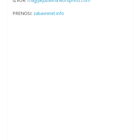
IZVOR:
magijaljubavna.wordpress.com
PRENOSI:
zabavninet.info