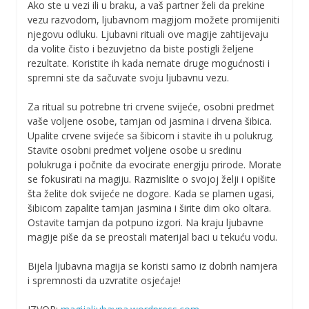
Ako ste u vezi ili u braku, a vaš partner želi da prekine
vezu razvodom, ljubavnom magijom možete promijeniti
njegovu odluku. Ljubavni rituali ove magije zahtijevaju
da volite čisto i bezuvjetno da biste postigli željene
rezultate. Koristite ih kada nemate druge mogućnosti i
spremni ste da sačuvate svoju ljubavnu vezu.
Za ritual su potrebne tri crvene svijeće, osobni predmet
vaše voljene osobe, tamjan od jasmina i drvena šibica.
Upalite crvene svijeće sa šibicom i stavite ih u polukrug.
Stavite osobni predmet voljene osobe u sredinu
polukruga i počnite da evocirate energiju prirode. Morate
se fokusirati na magiju. Razmislite o svojoj želji i opišite
šta želite dok svijeće ne dogore. Kada se plamen ugasi,
šibicom zapalite tamjan jasmina i širite dim oko oltara.
Ostavite tamjan da potpuno izgori. Na kraju ljubavne
magije piše da se preostali materijal baci u tekuću vodu.
Bijela ljubavna magija se koristi samo iz dobrih namjera
i spremnosti da uzvratite osjećaje!