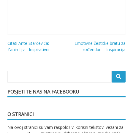
Citati Ante Starčevića:
Emotivne čestitke bratu za
Navigacija
Zanimljivi i Inspirativni
rođendan – Inspiracija
objava
POSJETITE NAS NA FACEBOOKU
O STRANICI
Na ovoj stranici su vam raspoloživi korisni tekstovi vezani za