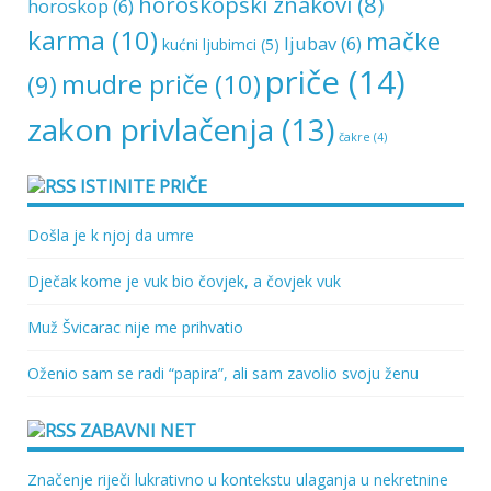
horoskopski znakovi
(8)
horoskop
(6)
karma
(10)
mačke
ljubav
(6)
kućni ljubimci
(5)
priče
(14)
mudre priče
(10)
(9)
zakon privlačenja
(13)
čakre
(4)
ISTINITE PRIČE
Došla je k njoj da umre
Dječak kome je vuk bio čovjek, a čovjek vuk
Muž Švicarac nije me prihvatio
Oženio sam se radi “papira”, ali sam zavolio svoju ženu
ZABAVNI NET
Značenje riječi lukrativno u kontekstu ulaganja u nekretnine