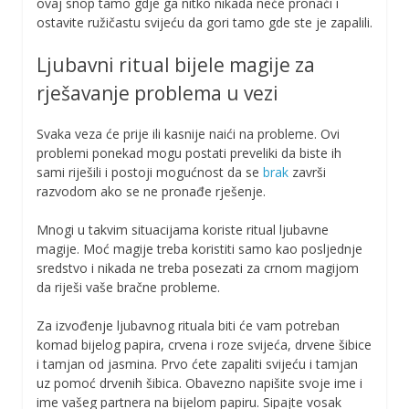
ovaj snop tamo gdje ga nitko nikada neće pronaći i
ostavite ružičastu svijeću da gori tamo gde ste je zapalili.
Ljubavni ritual bijele magije za
rješavanje problema u vezi
Svaka veza će prije ili kasnije naići na probleme. Ovi
problemi ponekad mogu postati preveliki da biste ih
sami riješili i postoji mogućnost da se
brak
završi
razvodom ako se ne pronađe rješenje.
Mnogi u takvim situacijama koriste ritual ljubavne
magije. Moć magije treba koristiti samo kao posljednje
sredstvo i nikada ne treba posezati za crnom magijom
da riješi vaše bračne probleme.
Za izvođenje ljubavnog rituala biti će vam potreban
komad bijelog papira, crvena i roze svijeća, drvene šibice
i tamjan od jasmina. Prvo ćete zapaliti svijeću i tamjan
uz pomoć drvenih šibica. Obavezno napišite svoje ime i
ime vašeg partnera na bijelom papiru. Sipajte vosak