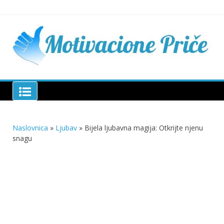
Skip
to
content
Mu
pri
živo
pou
pri
Motivacione Priče
živ
Naslovnica
»
Ljubav
»
Bijela ljubavna magija: Otkrijte njenu
snagu