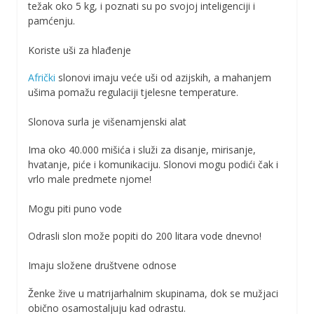
težak oko 5 kg, i poznati su po svojoj inteligenciji i
pamćenju.
Koriste uši za hlađenje
Afrički
slonovi imaju veće uši od azijskih, a mahanjem
ušima pomažu regulaciji tjelesne temperature.
Slonova surla je višenamjenski alat
Ima oko 40.000 mišića i služi za disanje, mirisanje,
hvatanje, piće i komunikaciju. Slonovi mogu podići čak i
vrlo male predmete njome!
Mogu piti puno vode
Odrasli slon može popiti do 200 litara vode dnevno!
Imaju složene društvene odnose
Ženke žive u matrijarhalnim skupinama, dok se mužjaci
obično osamostaljuju kad odrastu.