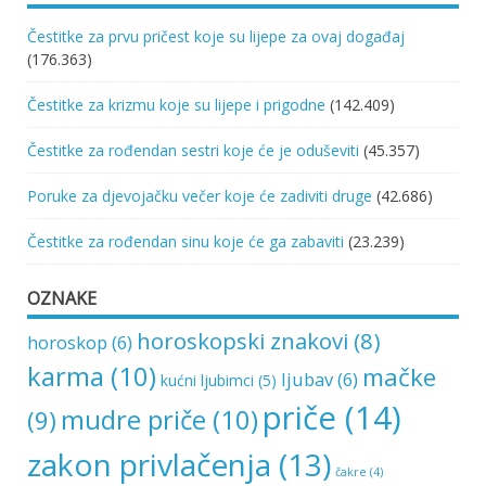
Čestitke za prvu pričest koje su lijepe za ovaj događaj
(176.363)
Čestitke za krizmu koje su lijepe i prigodne
(142.409)
Čestitke za rođendan sestri koje će je oduševiti
(45.357)
Poruke za djevojačku večer koje će zadiviti druge
(42.686)
Čestitke za rođendan sinu koje će ga zabaviti
(23.239)
OZNAKE
horoskopski znakovi
(8)
horoskop
(6)
karma
(10)
mačke
ljubav
(6)
kućni ljubimci
(5)
priče
(14)
mudre priče
(10)
(9)
zakon privlačenja
(13)
čakre
(4)