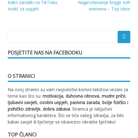
Kako zaraditi na TikToku:
Najprodavanije knjige svih
Navigacija
Vodič za uspjeh
vremena – Top izbor
objava
POSJETITE NAS NA FACEBOOKU
O STRANICI
Na ovoj stranici su vam raspoloživi korisni tekstovi vezani za
teme kao što su:
motivacija
,
duhovna obnova
,
mudre priče
,
ljubavni savjeti
,
osobni uspjeh
,
pasivna zarada
,
bolje fizičko i
psihičko zdravlje
,
dobra zabava
. Stranica je isključivo
informativnog karaktera. Što se tiče vašeg zdravlja, za bilo
kakav savjet ili liječenje se obavezno obratite liječniku!
TOP ČLANCI