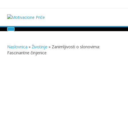
Skip
to
content
Motivacione Priče
Mudre priče o životu i poučne priče o životu
Naslovnica
»
Životinje
»
Zanimljivosti o slonovima:
Fascinantne činjenice