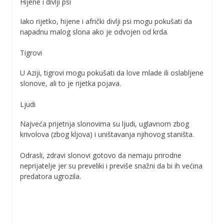
Hijene i divlji psi
Iako rijetko, hijene i afrički divlji psi mogu pokušati da
napadnu malog slona ako je odvojen od krda.
Tigrovi
U Aziji, tigrovi mogu pokušati da love mlade ili oslabljene
slonove, ali to je rijetka pojava.
Ljudi
Najveća prijetnja slonovima su ljudi, uglavnom zbog
krivolova (zbog kljova) i uništavanja njihovog staništa.
Odrasli, zdravi slonovi gotovo da nemaju prirodne
neprijatelje jer su preveliki i previše snažni da bi ih većina
predatora ugrozila.