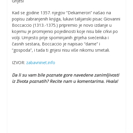
Grijesi
Kad se godine 1357. njegov “Dekameron” našao na
popisu zabranjenih knjiga, lukavi talijanski pisac Giovanni
Boccaccio (1313.-1375.) pripremio je novo izdanje u
kojemu je promijenio pojedinosti koje nisu bile crkvi po
volji. Umjesto prije spominjanih grijeha svećenika i
časnih sestara, Boccaccio je napisao “dame” i
“gospoda”, i tada ti grijesi nisu više nikomu smetali.
IZVOR:
zabavninet.info
Da li su vam bile poznate gore navedene zanimljivosti
iz života poznatih? Recite nam u komentarima. Hvala!