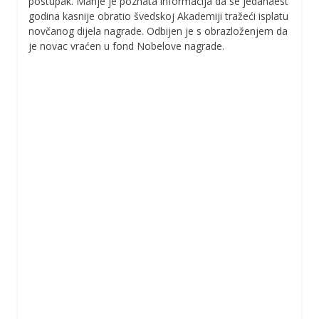
postupak. Manje je poznata informacija da se jedanaest
godina kasnije obratio švedskoj Akademiji tražeći isplatu
novčanog dijela nagrade. Odbijen je s obrazloženjem da
je novac vraćen u fond Nobelove nagrade.