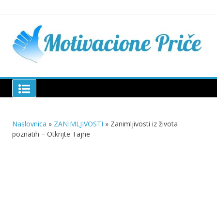
Skip
to
content
Mu
pri
živo
pou
pri
Motivacione Priče
živ
Naslovnica
»
ZANIMLJIVOSTI
»
Zanimljivosti iz života
poznatih – Otkrijte Tajne