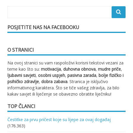
POSJETITE NAS NA FACEBOOKU
O STRANICI
Na ovoj stranici su vam raspoloživi korisni tekstovi vezani za
teme kao što su:
motivacija
,
duhovna obnova
,
mudre priče
,
ljubavni savjeti
,
osobni uspjeh
,
pasivna zarada
,
bolje fizičko i
psihičko zdravlje
,
dobra zabava
. Stranica je isključivo
informativnog karaktera. Što se tiče vašeg zdravlja, za bilo
kakav savjet ili liječenje se obavezno obratite liječniku!
TOP ČLANCI
Čestitke za prvu pričest koje su lijepe za ovaj događaj
(176.363)