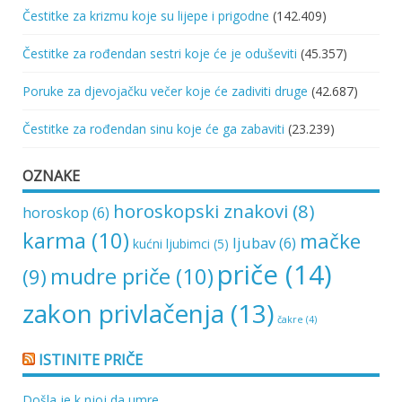
Čestitke za krizmu koje su lijepe i prigodne
(142.409)
Čestitke za rođendan sestri koje će je oduševiti
(45.357)
Poruke za djevojačku večer koje će zadiviti druge
(42.687)
Čestitke za rođendan sinu koje će ga zabaviti
(23.239)
OZNAKE
horoskopski znakovi
(8)
horoskop
(6)
karma
(10)
mačke
ljubav
(6)
kućni ljubimci
(5)
priče
(14)
mudre priče
(10)
(9)
zakon privlačenja
(13)
čakre
(4)
ISTINITE PRIČE
Došla je k njoj da umre