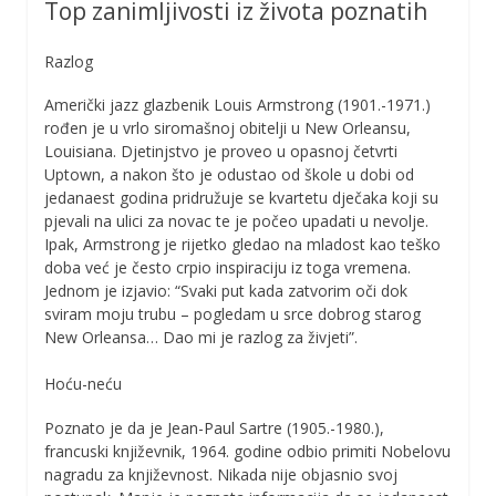
Top zanimljivosti iz života poznatih
Razlog
Američki jazz glazbenik Louis Armstrong (1901.-1971.)
rođen je u vrlo siromašnoj obitelji u New Orleansu,
Louisiana. Djetinjstvo je proveo u opasnoj četvrti
Uptown, a nakon što je odustao od škole u dobi od
jedanaest godina pridružuje se kvartetu dječaka koji su
pjevali na ulici za novac te je počeo upadati u nevolje.
Ipak, Armstrong je rijetko gledao na mladost kao teško
doba već je često crpio inspiraciju iz toga vremena.
Jednom je izjavio: “Svaki put kada zatvorim oči dok
sviram moju trubu – pogledam u srce dobrog starog
New Orleansa… Dao mi je razlog za živjeti”.
Hoću-neću
Poznato je da je Jean-Paul Sartre (1905.-1980.),
francuski književnik, 1964. godine odbio primiti Nobelovu
nagradu za književnost. Nikada nije objasnio svoj