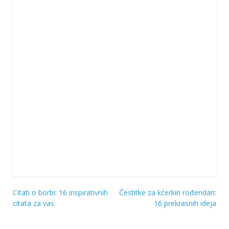
Citati o borbi: 16 inspirativnih
Čestitke za kćerkin rođendan:
Navigacija
citata za vas
16 prekrasnih ideja
objava