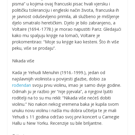
pisma” u kojima ovaj francuski pisac hvali vjersku i
političku toleranciju i engleski način života, francuska ih
je javnost oduševljeno primila, ali službeno je mišljenje
djelo smatralo heretičkim. Djelo je bilo zabranjeno, a
Voltaire (1694.-1778.) je morao napustiti Pariz. Gledajući
kako mu spaljuju knjige na lomači, Voltaire je
prokomentirao: “Moje su knjige kao kesteni. Što ih više
peku, više se prodaju”.
Nikada više
Kada je Yehudi Menuhin (1916.-1999.), jedan od
najslavnijih violinista u povijesti glazbe, dobio za
rođendan
svoju prvu violinu, imao je samo dvije godine.
Odmah ju je razbio jer “nije pjevala”, a njegovi ljutiti
roditelji na to su mu rekli: “Nikada više nećeš dobiti
violinu.” No nakon nekog vremena baka je kupila svom
unuku novu violinu i našla mu dobra učitelja te je mali
Yehudi s 11 godina održao svoj prvi koncert u Carnegie
Hallu u New Yorku. Recenzije su bile briljantne.