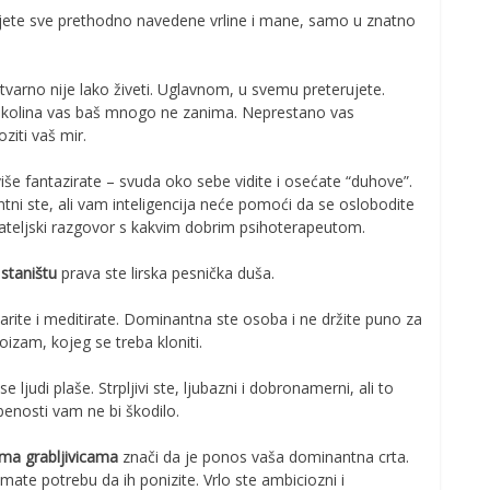
ete sve prethodno navedene vrline i mane, samo u znatno
varno nije lako živeti. Uglavnom, u svemu preterujete.
i okolina vas baš mnogo ne zanima. Neprestano vas
iti vaš mir.
više fantazirate – svuda oko sebe vidite i osećate “duhove”.
entni ste, ali vam inteligencija neće pomoći da se oslobodite
ijateljski razgovor s kakvim dobrim psihoterapeutom.
staništu
prava ste lirska pesnička duša.
arite i meditirate. Dominantna ste osoba i ne držite puno za
izam, kojeg se treba kloniti.
e ljudi plaše. Strpljivi ste, ljubazni i dobronamerni, ali to
benosti vam ne bi škodilo.
cama grabljivicama
znači da je ponos vaša dominantna crta.
ate potrebu da ih ponizite. Vrlo ste ambiciozni i