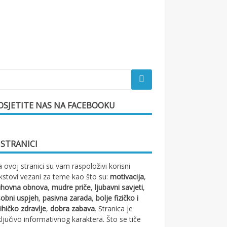
OSJETITE NAS NA FACEBOOKU
 STRANICI
 ovoj stranici su vam raspoloživi korisni
kstovi vezani za teme kao što su:
motivacija
,
uhovna obnova
,
mudre priče
,
ljubavni savjeti
,
obni uspjeh
,
pasivna zarada
,
bolje fizičko i
ihičko zdravlje
,
dobra zabava
. Stranica je
ključivo informativnog karaktera. Što se tiče