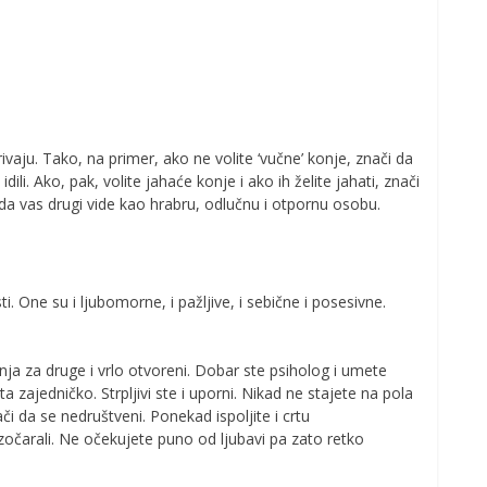
rivaju. Tako, na primer, ako ne volite ‘vučne’ konje, znači da
ili. Ako, pak, volite jahaće konje i ako ih želite jahati, znači
 da vas drugi vide kao hrabru, odlučnu i otpornu osobu.
. One su i ljubomorne, i pažljive, i sebične i posesivne.
ja za druge i vrlo otvoreni. Dobar ste psiholog i umete
a zajedničko. Strpljivi ste i uporni. Nikad ne stajete na pola
či da se nedruštveni. Ponekad ispoljite i crtu
zočarali. Ne očekujete puno od ljubavi pa zato retko