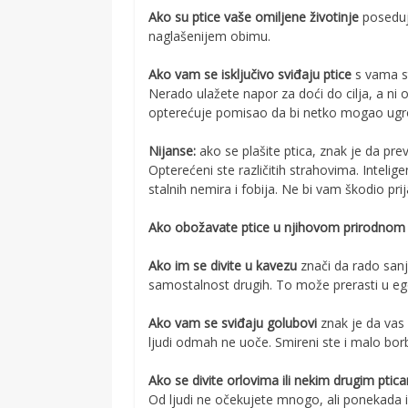
Ako su ptice vaše omiljene životinje
poseduj
naglašenijem obimu.
Ako vam se isključivo sviđaju ptice
s vama st
Nerado ulažete napor za doći do cilja, a n
opterećuje pomisao da bi netko mogao ugroz
Nijanse:
ako se plašite ptica, znak je da pre
Opterećeni ste različitih strahovima. Intelig
stalnih nemira i fobija. Ne bi vam škodio pr
Ako obožavate ptice u njihovom prirodnom 
Ako im se divite u kavezu
znači da rado sanj
samostalnost drugih. To može prerasti u ego
Ako vam se sviđaju golubovi
znak je da vas s
ljudi odmah ne uoče. Smireni ste i malo bor
Ako se divite orlovima ili nekim drugim pti
Od ljudi ne očekujete mnogo, ali ponekada im