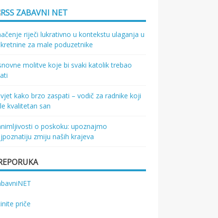
ZABAVNI NET
ačenje riječi lukrativno u kontekstu ulaganja u
kretnine za male poduzetnike
novne molitve koje bi svaki katolik trebao
ati
vjet kako brzo zaspati – vodič za radnike koji
le kvalitetan san
nimljivosti o poskoku: upoznajmo
jpoznatiju zmiju naših krajeva
REPORUKA
abavniNET
tinite priče