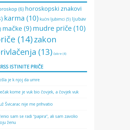
horoskopski znakovi
oroskop
(6)
karma
(10)
8)
ljubav
kućni ljubimci
(5)
mudre priče
(10)
mačke
(9)
)
riče
(14)
zakon
rivlačenja
(13)
čakre
(4)
ISTINITE PRIČE
šla je k njoj da umre
ečak kome je vuk bio čovjek, a čovjek vuk
ž Švicarac nije me prihvatio
enio sam se radi “papira”, ali sam zavolio
oju ženu