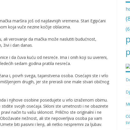
h
(
mačka maršira još od najdavnijih vremena. Stari Egipćani
nom koja vuče nezine kočije oblacima.
(6
p
avu, ali verovanje da mačka može naslutiti budućnost,
 živi i dan danas.
p
ce i da čuva kuću od nesreće. Ima i onih koji su uvereni,
sledećih sedam godina pratila nesreća.
žana i, povrh svega, tajanstvena osoba. Osećajni ste i vrlo
Do
i mišljenjem drugih, jer ste prerasli one male stvari običnog
Dj
da i njihove osobine posedujete u vrlo izraženom obimu.
Mu
 stidite svojih osećaja. Skloni ste umetnosti i ne obazirete
ravi način tu vašu sklonost. Prilično ste originalni i ne
Ož
Obožavate nežnost, ali ste nepoverljiva osoba pa vam
sv
te biti pasivni i lenji, ali rietko nespremni za ljubav.