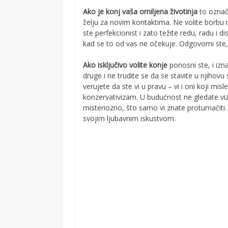
Ako je konj vaša omiljena životinja
to označ
želju za novim kontaktima. Ne volite borbu mi
ste perfekcionist i zato težite redu, radu i d
kad se to od vas ne očekuje. Odgovorni ste
Ako isključivo volite konje
ponosni ste, i izn
druge i ne trudite se da se stavite u njihovu
verujete da ste vi u pravu – vi i oni koji mi
konzervativizam. U budućnost ne gledate vi
misteriozno, što samo vi znate protumačiti. Zn
svojim ljubavnim iskustvom.