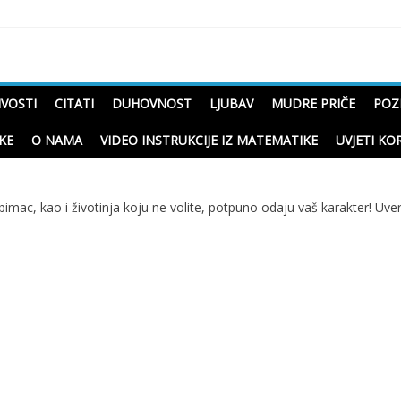
čne priče o životu
IVOSTI
CITATI
DUHOVNOST
LJUBAV
MUDRE PRIČE
POZ
KE
O NAMA
VIDEO INSTRUKCIJE IZ MATEMATIKE
UVJETI KO
ubimac, kao i životinja koju ne volite, potpuno odaju vaš karakter! Uve