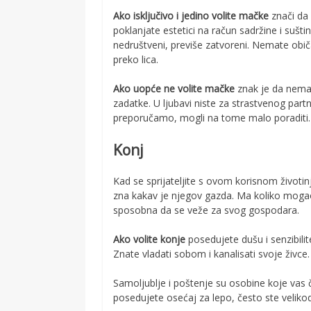
Ako isključivo i jedino volite mačke
znači da 
poklanjate estetici na račun sadržine i suštin
nedruštveni, previše zatvoreni. Nemate običa
preko lica.
Ako uopće ne volite mačke
znak je da nemat
zadatke. U ljubavi niste za strastvenog part
preporučamo, mogli na tome malo poraditi.
Konj
Kad se sprijateljite s ovom korisnom životin
zna kakav je njegov gazda. Ma koliko mogao 
sposobna da se veže za svog gospodara.
Ako volite konje
posedujete dušu i senzibili
Znate vladati sobom i kanalisati svoje živce.
Samoljublje i poštenje su osobine koje vas čin
posedujete osećaj za lepo, često ste velikodu