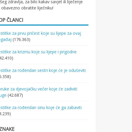
šeg zdravlja, za bilo kakav savjet ili liječenje
 obavezno obratite liječniku!
OP ČLANCI
stitke za prvu pričest koje su lijepe za ovaj
ogađaj
(176.363)
stitke za krizmu koje su lijepe i prigodne
42.410)
stitke za rođendan sestri koje će je oduševiti
5.358)
ruke za djevojačku večer koje će zadiviti
ruge
(42.687)
stitke za rođendan sinu koje će ga zabaviti
3.239)
ZNAKE