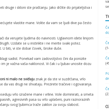
va
se
i druge i skloni ste praštanju. Jako držite do prijateljstva i
T
imećujete vlastite mane. Volite da vam se ljudi dive pa često
Če
d
ači da verujete ljudima do naivnosti. Uglavnom idete linijom
Če
drugih. Uzdate se u instinkte i ne merite svaki potez.
(1
. U biti, vi ste dobar čovek, široke duše.
Če
 blagi sadist. Ponekad vam zadovoljstvo čini da ponizite
(4
im je važna vaša naklonost. Vi čak i u ljubav unosite dozu
Po
d
 oni ni malo ne sviđaju
znak je da ste vi suzdržana, vrlo
e da vas drugi ne shvataju. Prezirete tračeve i ogovaranja.
Če
(2
seduju vrlo izražene mane i vrline. Vole dominirati, a smeta
pasnih, agresivnih pasa su vrlo uplašeni, puni raznoraznih
nju svog ljubimca traže zaklon za svoju slabost.
O