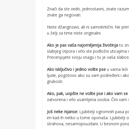
Znači da ste vedri, jednostavni, znate razumet
znate ga negovati.
Niste džangrizavi, ali ni samokritični. Ne pr
u želji za time niste originalni.
Ako je pas vaša najomiljenija životinja
to zn
slabijeg otpora i vrlo ste podložni uticajima 
Precenjujete svoju snagu i tu je vaša slabost
Ako isključivo i jedino volite pse
u vama leži
ljude, pogotovo ako su vam podređeni i ako 
grubosti.
Ako, pak, uopšte ne volite pse i ako vam se
zatvorena i vrlo usamljena osoba. Čini vam s
Još neke nijanse:
Ljubitelji ogromnih pasa po
im kad ih netko u tome oponaša. Ljubitelji o
strahova, nesamopouzdani. U besnom ponaša