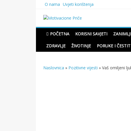
Skip
O nama
Uvjeti korištenja
to
content
Motivacione Priče
Mudre priče o životu i pou
POČETNA
KORISNI SAVJETI
ZANIMLJ
ZDRAVLJE
ŽIVOTINJE
PORUKE I ČESTIT
Naslovnica
»
Pozitivne vijesti
»
Vaš omiljeni lj