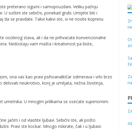
ste preterano sigurni i samopouzdani. Veliku pažnju
e. U suštini ste sebični, ponekad grubi. Umijete biti i
j da se pravdate. Takvi kakvi ste, vi ne nosite koprenu
Zn
ne
e osobnog stava, ali i da ne prihvaćate konvencionalne
Os
nera. Nedostaju vam mašta i kreativnost pa biste,
zn
Sa
že
Za
jom, ona vas kao pravi psihoanalitičar odmerava i vrlo brzo
na
delovati neukrotivo, konj je umiljata, nežna životinja,
P
tet umetnika. U mnogim prilikama se osećate superiornim.
Z
e jačim i od vlastite ljubavi. Sebični ste, ali pošto
Is
šni. Pravi ste kockar. Mnogo riskirate, čak i u ljubavi.