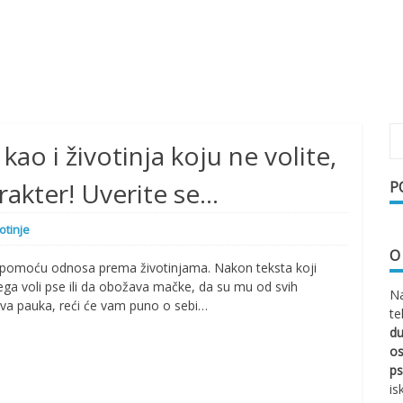
kao i životinja koju ne volite,
akter! Uverite se…
P
otinje
O
 i pomoću odnosa prema životinjama. Nakon teksta koji
vega voli pse ili da obožava mačke, da su mu od svih
Na
sava pauka, reći će vam puno o sebi…
te
d
os
ps
is