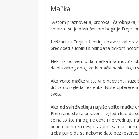
Mačka
Svetom praznoverja, proroka i čarobnjaka, 
smatrali su je poslušnicom boginje Freje, o
Hrišćani su Frejinu životinju ostavili zabor
predvideti sudbinu s psihoanalitičkom notom,
Neki narodi veruju da mačka ima moć čarobni
da bi svakog onog ko bi mački nanio zlo, u 
Ako volite mačke
vi ste vrlo neovisna, suzdr
držite do izgleda i estetike. Niste opterećen
sveta.
Ako od svih životinja najviše volite mačke
on
Preterano ste tajanstveni i izgleda kao da se
se na to što mnogi ne cene i ne vrednuju na p
brinete puno za nesporazume sa okolinom. 
treba puno da se nekome date bez rezerve. Ume