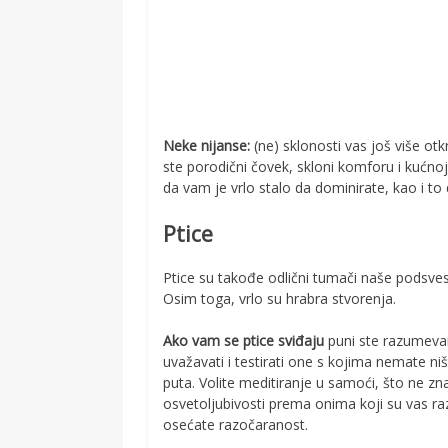
Neke nijanse:
(ne) sklonosti vas još više otk
ste porodični čovek, skloni komforu i kućnoj id
da vam je vrlo stalo da dominirate, kao i to
Ptice
Ptice su takođe odlični tumači naše podsvesti
Osim toga, vrlo su hrabra stvorenja.
Ako vam se ptice sviđaju
puni ste razumevan
uvažavati i testirati one s kojima nemate ništ
puta. Volite meditiranje u samoći, što ne zna
osvetoljubivosti prema onima koji su vas ra
osećate razočaranost.