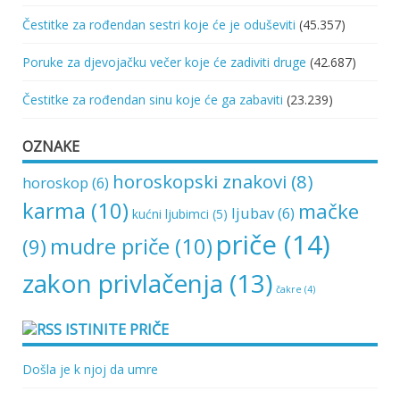
Čestitke za rođendan sestri koje će je oduševiti
(45.357)
Poruke za djevojačku večer koje će zadiviti druge
(42.687)
Čestitke za rođendan sinu koje će ga zabaviti
(23.239)
OZNAKE
horoskopski znakovi
(8)
horoskop
(6)
karma
(10)
mačke
ljubav
(6)
kućni ljubimci
(5)
priče
(14)
mudre priče
(10)
(9)
zakon privlačenja
(13)
čakre
(4)
ISTINITE PRIČE
Došla je k njoj da umre