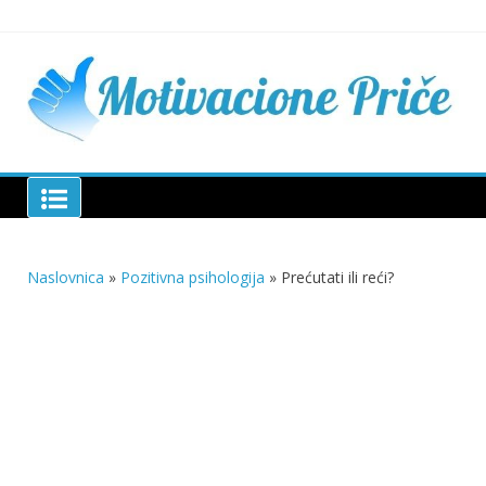
Skip
to
content
Mu
pri
živo
pou
pri
Motivacione Priče
živ
Naslovnica
»
Pozitivna psihologija
»
Prećutati ili reći?