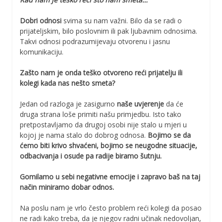
Dobri odnosi
svima su nam važni. Bilo da se radi o
prijateljskim, bilo poslovnim ili pak ljubavnim odnosima.
Takvi odnosi podrazumijevaju otvorenu i jasnu
komunikaciju.
Zašto nam je onda teško otvoreno reći prijatelju ili
kolegi kada nas nešto smeta?
Jedan od razloga je zasigurno
naše uvjerenje
da će
druga strana loše primiti našu primjedbu. Isto tako
pretpostavljamo da drugoj osobi nije stalo u mjeri u
kojoj je nama stalo do dobrog odnosa.
Bojimo se da
ćemo biti krivo shvaćeni, bojimo se neugodne situacije,
odbacivanja i osude pa radije biramo šutnju.
Gomilamo u sebi negativne emocije i zapravo baš na taj
način miniramo dobar odnos.
Na poslu nam je vrlo često problem reći kolegi da posao
ne radi kako treba, da je njegov radni učinak nedovoljan,