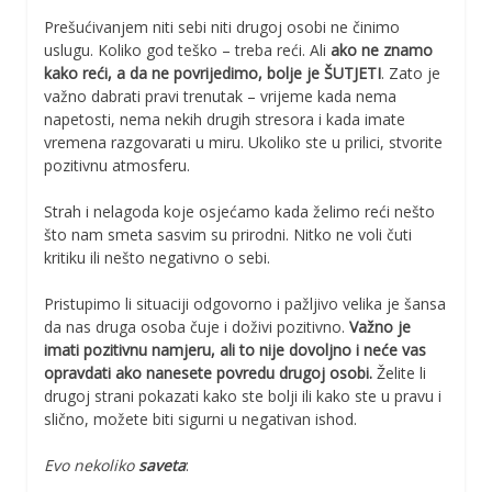
Prešućivanjem niti sebi niti drugoj osobi ne činimo
uslugu. Koliko god teško – treba reći. Ali
ako ne znamo
kako reći, a da ne povrijedimo,
bolje je ŠUTJETI
. Zato je
važno dabrati pravi trenutak – vrijeme kada nema
napetosti, nema nekih drugih stresora i kada imate
vremena razgovarati u miru. Ukoliko ste u prilici, stvorite
pozitivnu atmosferu.
Strah i nelagoda koje osjećamo kada želimo reći nešto
što nam smeta sasvim su prirodni. Nitko ne voli čuti
kritiku ili nešto negativno o sebi.
Pristupimo li situaciji odgovorno i pažljivo velika je šansa
da nas druga osoba čuje i doživi pozitivno.
Važno je
imati pozitivnu namjeru, ali to nije dovoljno i neće vas
opravdati ako nanesete povredu drugoj osobi.
Želite li
drugoj strani pokazati kako ste bolji ili kako ste u pravu i
slično, možete biti sigurni u negativan ishod.
Evo nekoliko
saveta
: