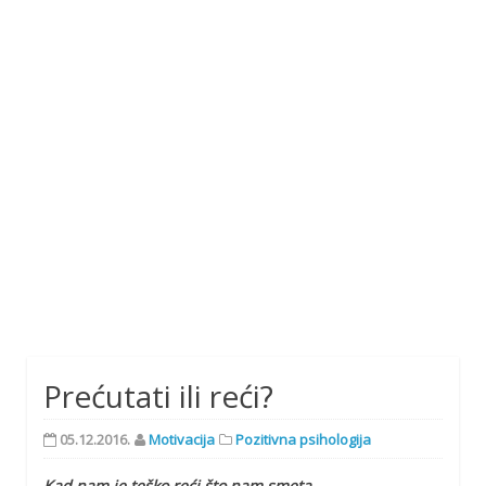
Prećutati ili reći?
05.12.2016.
Motivacija
Pozitivna psihologija
Kad nam je teško reći što nam smeta…