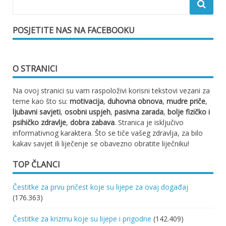
POSJETITE NAS NA FACEBOOKU
O STRANICI
Na ovoj stranici su vam raspoloživi korisni tekstovi vezani za
teme kao što su:
motivacija
,
duhovna obnova
,
mudre priče
,
ljubavni savjeti
,
osobni uspjeh
,
pasivna zarada
,
bolje fizičko i
psihičko zdravlje
,
dobra zabava
. Stranica je isključivo
informativnog karaktera. Što se tiče vašeg zdravlja, za bilo
kakav savjet ili liječenje se obavezno obratite liječniku!
TOP ČLANCI
Čestitke za prvu pričest koje su lijepe za ovaj događaj
(176.363)
Čestitke za krizmu koje su lijepe i prigodne
(142.409)