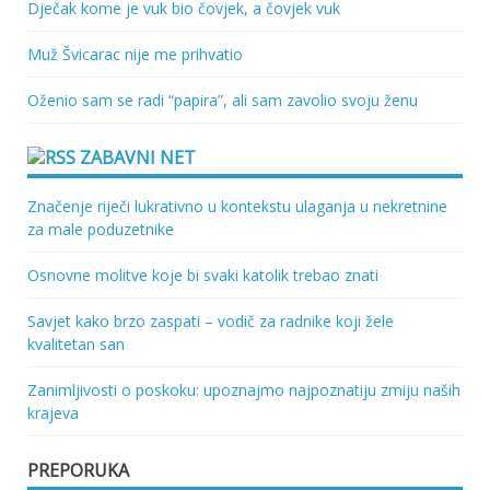
Dječak kome je vuk bio čovjek, a čovjek vuk
Muž Švicarac nije me prihvatio
Oženio sam se radi “papira”, ali sam zavolio svoju ženu
ZABAVNI NET
Značenje riječi lukrativno u kontekstu ulaganja u nekretnine
za male poduzetnike
Osnovne molitve koje bi svaki katolik trebao znati
Savjet kako brzo zaspati – vodič za radnike koji žele
kvalitetan san
Zanimljivosti o poskoku: upoznajmo najpoznatiju zmiju naših
krajeva
PREPORUKA