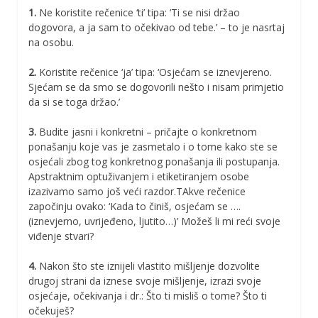
1.
Ne koristite rečenice ‘ti’ tipa: ‘Ti se nisi držao
dogovora, a ja sam to očekivao od tebe.’ – to je nasrtaj
na osobu.
2.
Koristite rečenice ‘ja’ tipa: ‘Osjećam se iznevjereno.
Sjećam se da smo se dogovorili nešto i nisam primjetio
da si se toga držao.’
3.
Budite jasni i konkretni – pričajte o konkretnom
ponašanju koje vas je zasmetalo i o tome kako ste se
osjećali zbog tog konkretnog ponašanja ili postupanja.
Apstraktnim optuživanjem i etiketiranjem osobe
izazivamo samo još veći razdor.TAkve rečenice
započinju ovako: ‘Kada to činiš, osjećam se ….
(iznevjerno, uvrijeđeno, ljutito…)’ Možeš li mi reći svoje
viđenje stvari?
4.
Nakon što ste iznijeli vlastito mišljenje dozvolite
drugoj strani da iznese svoje mišljenje, izrazi svoje
osjećaje, očekivanja i dr.: Što ti misliš o tome? Što ti
očekuješ?