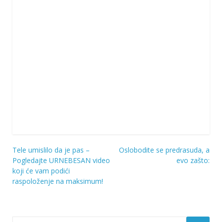
Tele umislilo da je pas –
Oslobodite se predrasuda, a
Navigacija
Pogledajte URNEBESAN video
evo zašto:
koji će vam podići
objava
raspoloženje na maksimum!