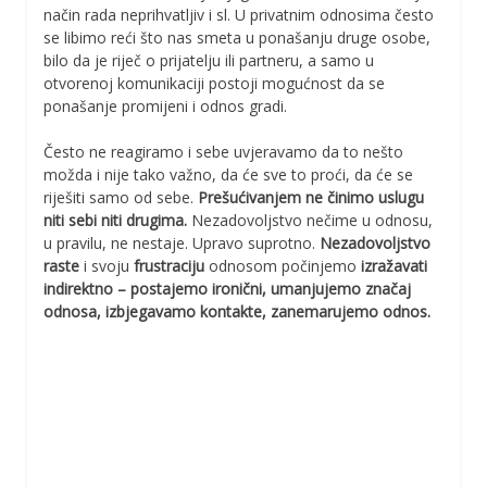
način rada neprihvatljiv i sl. U privatnim odnosima često
se libimo reći što nas smeta u ponašanju druge osobe,
bilo da je riječ o prijatelju ili partneru, a samo u
otvorenoj komunikaciji postoji mogućnost da se
ponašanje promijeni i odnos gradi.
Često ne reagiramo i sebe uvjeravamo da to nešto
možda i nije tako važno, da će sve to proći, da će se
riješiti samo od sebe.
Prešućivanjem ne činimo uslugu
niti sebi niti drugima.
Nezadovoljstvo nečime u odnosu,
u pravilu, ne nestaje. Upravo suprotno.
Nezadovoljstvo
raste
i svoju
frustraciju
odnosom počinjemo
izražavati
indirektno – postajemo ironični, umanjujemo značaj
odnosa, izbjegavamo kontakte, zanemarujemo odnos.