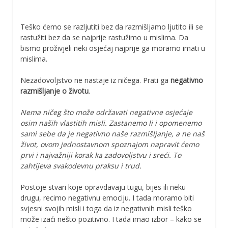
Teško ćemo se razljutiti bez da razmišljamo ljutito ili se
rastužiti bez da se najprije rastužimo u mislima. Da
bismo proživjeli neki osjećaj najprije ga moramo imati u
mislima.
Nezadovoljstvo ne nastaje iz ničega. Prati ga
negativno
razmišljanje o životu
.
Nema ničeg što može održavati negativne osjećaje
osim naših vlastitih misli. Zastanemo li i opomenemo
sami sebe da je negativno naše razmišljanje, a ne naš
život, ovom jednostavnom spoznajom napravit ćemo
prvi i najvažniji korak ka zadovoljstvu i sreći. To
zahtijeva svakodevnu praksu i trud.
Postoje stvari koje opravdavaju tugu, bijes ili neku
drugu, recimo negativnu emociju. I tada moramo biti
svjesni svojih misli i toga da iz negativnih misli teško
može izaći nešto pozitivno. I tada imao izbor – kako se