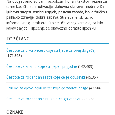
Na ovoj stranici su vam raspoloživi korisni tekstovi vezani za
teme kao što su:
motivacija
,
duhovna obnova
,
mudre priče
,
ljubavni savjeti
,
osobni uspjeh
,
pasivna zarada
,
bolje fizičko i
psihičko zdravlje
,
dobra zabava
. Stranica je isključivo
informativnog karaktera. Što se tiče vašeg zdravlja, za bilo
kakav savjet ili liječenje se obavezno obratite liječniku!
TOP ČLANCI
Čestitke za prvu pričest koje su lijepe za ovaj događaj
(176.363)
Čestitke za krizmu koje su lijepe i prigodne
(142.409)
Čestitke za rođendan sestri koje će je oduševiti
(45.357)
Poruke za djevojačku večer koje će zadiviti druge
(42.686)
Čestitke za rođendan sinu koje će ga zabaviti
(23.238)
OZNAKE