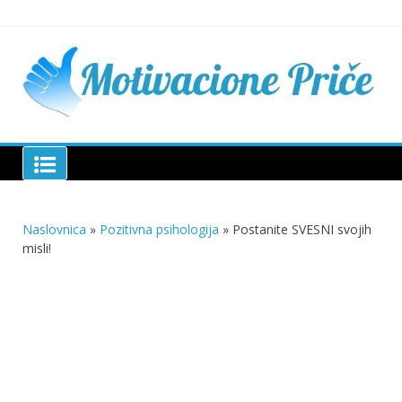
Skip
to
content
Mu
pri
živo
pou
pri
Motivacione Priče
živ
Naslovnica
»
Pozitivna psihologija
»
Postanite SVESNI svojih
misli!