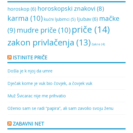
horoskopski znakovi
(8)
horoskop
(6)
karma
(10)
mačke
ljubav
(6)
kućni ljubimci
(5)
priče
(14)
mudre priče
(10)
(9)
zakon privlačenja
(13)
čakre
(4)
ISTINITE PRIČE
Došla je k njoj da umre
Dječak kome je vuk bio čovjek, a čovjek vuk
Muž Švicarac nije me prihvatio
Oženio sam se radi “papira”, ali sam zavolio svoju ženu
ZABAVNI NET