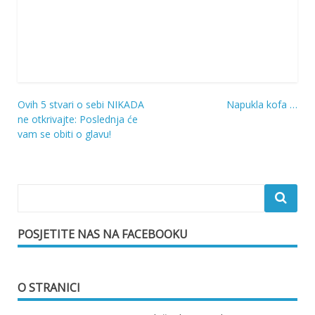
Ovih 5 stvari o sebi NIKADA
Napukla kofa …
Navigacija
ne otkrivajte: Poslednja će
vam se obiti o glavu!
objava
POSJETITE NAS NA FACEBOOKU
O STRANICI