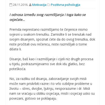
28.11.2016.
Motivacija
Pozitivna psihologija
I odnosa između svog razmišljanja i toga kako se
osjećate…
Premda neprestano razmišljamo te činjenice nismo
svjesni u svakom trenutku. Zamislite li se trenutak nad
svojim disanjem, spoznat ćete da do ovog trenutka, dok
niste pročitali ovu rečenicu, niste razmišljali o tome
dišete li.
Disanje, baš kao i razmišljanje i cijeli niz drugih procesa
u tijelu, podrazumijevamo sve dok idu glatko, bez
poteškoća.
No, za razliku od disanja, zaboravljanje svojih misli
može nam priskrbiti razne i to vrlo ozbiljne probleme u
životu – stres, dvojbe, ljutnju, nesporazume i dr. Misli
nam se vraćaju u obliku osjećaja, misli i osjećaji usko su
povezani, gotovo se poklapaju.