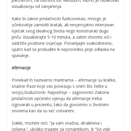
partnerom, na odmoru itd. Međutim, važno je razlikovati
vizualizaciju od sanjarenja.
Kako bi zakon privlačnosti funkcionirao, mnogo je
učinkovitije zamisliti kratak, ali nevjerojatno intenzivan
isječak svog idealnog života nego konstruirati dugu
priču. Vizualizirajte 5-10 minuta, a zatim otvorite oči i
zadržite pozitivne osjećaje. Ponavljajte svakodnevno,
ujutro kad se probudite ili neposredno prije odlaska na
spavanje.
Afirmacije
Ponekad ih nazivamo mantrama – afirmacije su kratke,
snažne fraze koje vas povezuju s onim što želite u
svojoj budućnosti. Najvažnije – zagovornici Zakona
privlačnosti općenito vjeruju da afirmacije treba
izgovarati u prezentu, tako da govorimo o životnim
snovima kao da su već ostvareni.
Dakle, možete reći: “Ja sam snažna, atraktivna i
voljena.”, ukoliko tragate za romantikom, ili “Svi vide