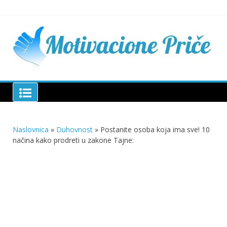
Skip
to
content
Mu
pri
živo
pou
pri
Motivacione Priče
živ
Naslovnica
»
Duhovnost
»
Postanite osoba koja ima sve! 10
načina kako prodreti u zakone Tajne: