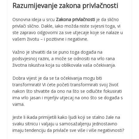
Razumijevanje zakona privlačnosti
Osnovna ideja u srcu
Zakona privlačnosti
je da slično
privlači slično. Dakle, iako možda niste svjesni toga, vi
ste zapravo odgovorni za sve utjecaje koje se nalaze u
vašem životu – i pozitivne i negativne.
Važno je shvatiti da se puno toga događa na
podsvjesnoj razini, a može se odnositi na vrlo rana
životna iskustva koja su oblikovala vaša očekivanja.
Dobra vijest je da se ta očekivanja mogu biti
transformirati! Vi ćete početi transformirati svoj život
nakon što shvatite da ono na što se odlučite fokusirati
ima vrlo jasan i mjerljiv utjecaj na ono što se događa s
vama.
Jeste li ikada primijetili kako ljudi koji se stalno žale na
svaku sitnicu i valjaju u samosažaljenju jednostavno
imaju tendenciju da privlače sve više i više negativnosti?