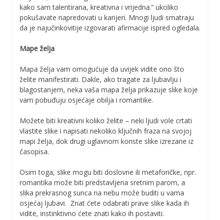
kako sam talentirana, kreativna i vrijedna.” ukoliko
pokušavate napredovati u karijeri. Mnogi ljudi smatraju
da je najučinkovitije izgovarati afirmacije ispred ogledala.
Mape želja
Mapa želja vam omogućuje da uvijek vidite ono što
želite manifestirati. Dakle, ako tragate za ljubavlju i
blagostanjem, neka vaša mapa želja prikazuje slike koje
vam pobuđuju osjećaje obilja i romantike.
Možete biti kreativni koliko želite – neki ljudi vole crtati
vlastite slike i napisati nekoliko ključnih fraza na svojoj
mapi želja, dok drugi uglavnom koriste slike izrezane iz
časopisa.
Osim toga, slike mogu biti doslovne ili metaforičke, npr.
romantika može biti predstavljena sretnim parom, a
slika prekrasnog sunca na nebu može buditi u vama
osjećaj ljubavi. Znat ćete odabrati prave slike kada ih
vidite, instinktivno ćete znati kako ih postaviti.