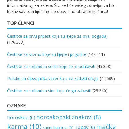
informativnog karaktera. Što se tiče vašeg zdravlja, za bilo
kakav savjet ili liječenje se obavezno obratite liječniku!
TOP ČLANCI
Čestitke za prvu pričest koje su lijepe za ovaj događaj
(176.363)
Čestitke za krizmu koje su lijepe i prigodne
(142.411)
Čestitke za rođendan sestri koje će je oduševiti
(45.358)
Poruke za djevojačku večer koje će zadiviti druge
(42.689)
Čestitke za rođendan sinu koje će ga zabaviti
(23.240)
OZNAKE
horoskopski znakovi
(8)
horoskop
(6)
karma
(10)
mačke
ljubav
(6)
kućni ljubimci
(5)