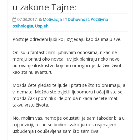
u zakone Tajne:
07.03.2017.
Motivacija
Duhovnost
,
Pozitivna
psihologija
,
Uspjeh
Postoje određeni ljudi koji izgledaju kao da imaju sve.
Oni su u fantastičnim ljubavnim odnosima, nikad ne
moraju brinuti oko novca i uvijek planiraju neko novo
putovanje ili iskustvo koje im omogućuje da žive život
kao stalnu avanturu.
Možda ćete gledati te ljude i pitati se što to oni imaju, a
vi nemate. Možda ste osjetili ljubomoru i očaj ili ste se
možda čak i pomirili s idejom da nikada nećete imati
takvu vrstu života.
No, molim vas, nemojte odustati! Ja sam također bila u
toj poziciji, a sad se budim svako jutro s osjećajem
uzbuđenja i oduševljena sam što sam živa!