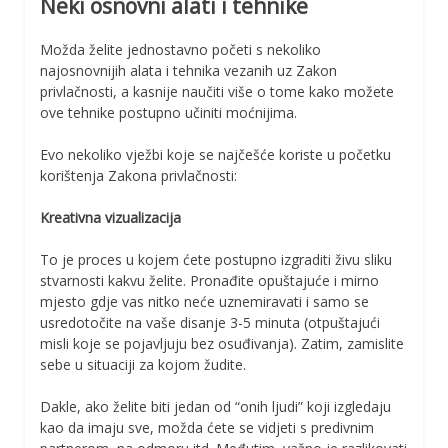
Neki osnovni alati i tehnike
Možda želite jednostavno početi s nekoliko
najosnovnijih alata i tehnika vezanih uz Zakon
privlačnosti, a kasnije naučiti više o tome kako možete
ove tehnike postupno učiniti moćnijima.
Evo nekoliko vježbi koje se najčešće koriste u početku
korištenja Zakona privlačnosti:
Kreativna vizualizacija
To je proces u kojem ćete postupno izgraditi živu sliku
stvarnosti kakvu želite. Pronađite opuštajuće i mirno
mjesto gdje vas nitko neće uznemiravati i samo se
usredotočite na vaše disanje 3-5 minuta (otpuštajući
misli koje se pojavljuju bez osuđivanja). Zatim, zamislite
sebe u situaciji za kojom žudite.
Dakle, ako želite biti jedan od “onih ljudi” koji izgledaju
kao da imaju sve, možda ćete se vidjeti s predivnim