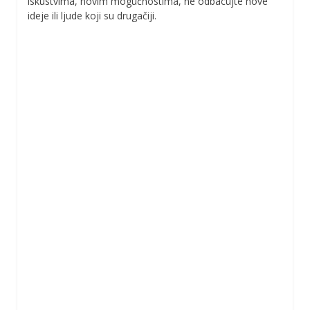
iskustvima, novim mogućnostima, ne odbacujte nove
ideje ili ljude koji su drugačiji.