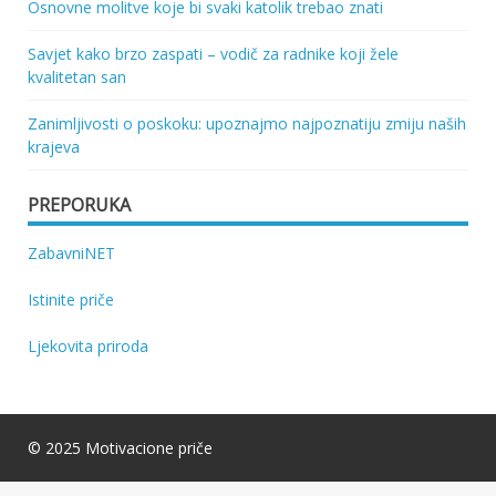
Osnovne molitve koje bi svaki katolik trebao znati
Savjet kako brzo zaspati – vodič za radnike koji žele
kvalitetan san
Zanimljivosti o poskoku: upoznajmo najpoznatiju zmiju naših
krajeva
PREPORUKA
ZabavniNET
Istinite priče
Ljekovita priroda
© 2025 Motivacione priče