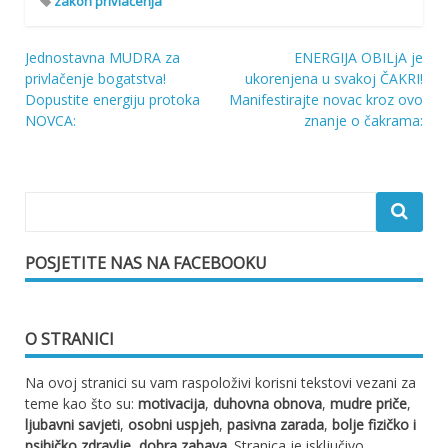
zakon privlačenja
Jednostavna MUDRA za
ENERGIJA OBILjA je
Navigacija
privlačenje bogatstva!
ukorenjena u svakoj ČAKRI!
Dopustite energiju protoka
Manifestirajte novac kroz ovo
objava
NOVCA:
znanje o čakrama:
POSJETITE NAS NA FACEBOOKU
O STRANICI
Na ovoj stranici su vam raspoloživi korisni tekstovi vezani za
teme kao što su:
motivacija
,
duhovna obnova
,
mudre priče
,
ljubavni savjeti
,
osobni uspjeh
,
pasivna zarada
,
bolje fizičko i
psihičko zdravlje
,
dobra zabava
. Stranica je isključivo