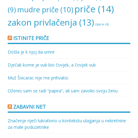
priče
(14)
mudre priče
(10)
(9)
zakon privlačenja
(13)
čakre
(4)
ISTINITE PRIČE
Došla je k njoj da umre
Dječak kome je vuk bio čovjek, a čovjek vuk
Muž Švicarac nije me prihvatio
Oženio sam se radi “papira”, ali sam zavolio svoju ženu
ZABAVNI NET
Značenje riječi lukrativno u kontekstu ulaganja u nekretnine
za male poduzetnike