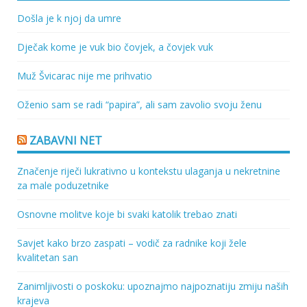
Došla je k njoj da umre
Dječak kome je vuk bio čovjek, a čovjek vuk
Muž Švicarac nije me prihvatio
Oženio sam se radi “papira”, ali sam zavolio svoju ženu
ZABAVNI NET
Značenje riječi lukrativno u kontekstu ulaganja u nekretnine
za male poduzetnike
Osnovne molitve koje bi svaki katolik trebao znati
Savjet kako brzo zaspati – vodič za radnike koji žele
kvalitetan san
Zanimljivosti o poskoku: upoznajmo najpoznatiju zmiju naših
krajeva