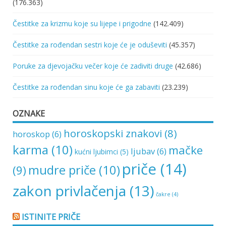
(176.363)
Čestitke za krizmu koje su lijepe i prigodne
(142.409)
Čestitke za rođendan sestri koje će je oduševiti
(45.357)
Poruke za djevojačku večer koje će zadiviti druge
(42.686)
Čestitke za rođendan sinu koje će ga zabaviti
(23.239)
OZNAKE
horoskopski znakovi
(8)
horoskop
(6)
karma
(10)
mačke
ljubav
(6)
kućni ljubimci
(5)
priče
(14)
mudre priče
(10)
(9)
zakon privlačenja
(13)
čakre
(4)
ISTINITE PRIČE