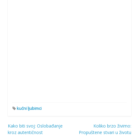
kućni ljubimci
Kako biti svoj: Oslobađanje
Koliko brzo živimo:
Navigacija
kroz autentičnost
Propuštene stvari u životu