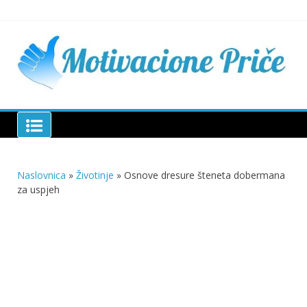
Skip
to
content
Mu
pri
živo
pou
pri
Motivacione Priče
živ
Naslovnica
»
Životinje
»
Osnove dresure šteneta dobermana
za uspjeh