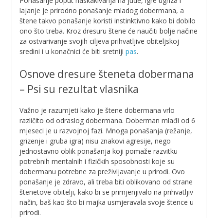
Ponašanje poput naskakivanja na jude, igre ugriza i
lajanje je prirodno ponašanje mladog dobermana, a
štene takvo ponašanje koristi instinktivno kako bi dobilo
ono što treba. Kroz dresuru štene će naučiti bolje načine
za ostvarivanje svojih ciljeva prihvatljive obiteljskoj
sredini i u konačnici će biti sretniji
pas
.
Osnove dresure šteneta dobermana
– Psi su rezultat vlasnika
Važno je razumjeti kako je štene dobermana vrlo
različito od odraslog dobermana. Doberman mlađi od 6
mjeseci je u razvojnoj fazi. Mnoga ponašanja (režanje,
grizenje i gruba igra) nisu znakovi agresije, nego
jednostavno oblik ponašanja koji pomaže razvitku
potrebnih mentalnih i fizičkih sposobnosti koje su
dobermanu potrebne za preživljavanje u prirodi. Ovo
ponašanje je zdravo, ali treba biti oblikovano od strane
štenetove obitelji, kako bi se primjenjivalo na prihvatljiv
način, baš kao što bi majka usmjeravala svoje štence u
prirodi.