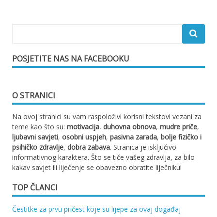
objava
POSJETITE NAS NA FACEBOOKU
O STRANICI
Na ovoj stranici su vam raspoloživi korisni tekstovi vezani za
teme kao što su:
motivacija
,
duhovna obnova
,
mudre priče
,
ljubavni savjeti
,
osobni uspjeh
,
pasivna zarada
,
bolje fizičko i
psihičko zdravlje
,
dobra zabava
. Stranica je isključivo
informativnog karaktera. Što se tiče vašeg zdravlja, za bilo
kakav savjet ili liječenje se obavezno obratite liječniku!
TOP ČLANCI
Čestitke za prvu pričest koje su lijepe za ovaj događaj