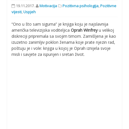
19.11.2017.
Motivacija
Pozitivna psihologija
,
Pozitivne
vijesti
,
Uspjeh
“Ono u što sam sigurna” je knjiga koju je najslavnija
američka televizijska voditeljica
Oprah Winfrey
u velikoj
diskreciji pripremala sa svojim timom. Zamišljena je kao
izuzetno zanimljiv poklon ženama koje prate njezin rad,
poštuju je i vole: knjiga u kojoj je Oprah iznijela svoje
misli i savjete za ispunjen i sretan život.