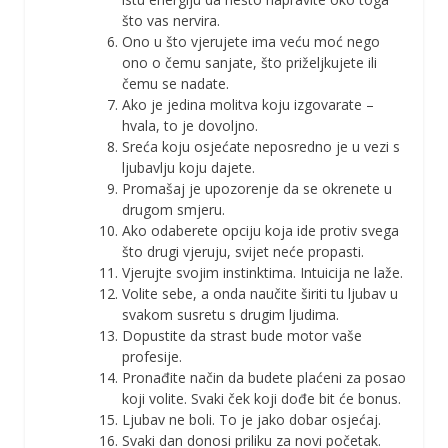
što vas nervira.
Ono u što vjerujete ima veću moć nego
ono o čemu sanjate, što priželjkujete ili
čemu se nadate.
Ako je jedina molitva koju izgovarate –
hvala, to je dovoljno.
Sreća koju osjećate neposredno je u vezi s
ljubavlju koju dajete.
Promašaj je upozorenje da se okrenete u
drugom smjeru.
Ako odaberete opciju koja ide protiv svega
što drugi vjeruju, svijet neće propasti.
Vjerujte svojim instinktima. Intuicija ne laže.
Volite sebe, a onda naučite širiti tu ljubav u
svakom susretu s drugim ljudima.
Dopustite da strast bude motor vaše
profesije.
Pronađite način da budete plaćeni za posao
koji volite. Svaki ček koji dođe bit će bonus.
Ljubav ne boli. To je jako dobar osjećaj.
Svaki dan donosi priliku za novi početak.