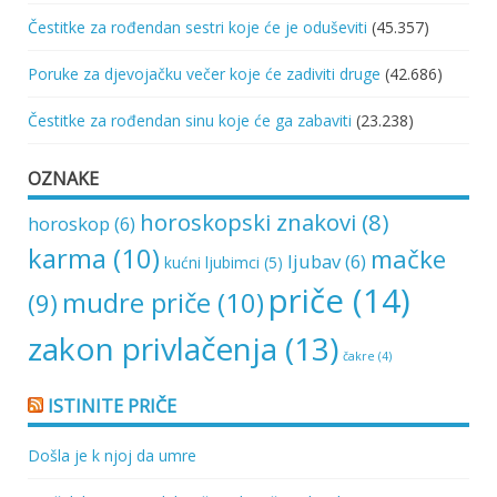
Čestitke za rođendan sestri koje će je oduševiti
(45.357)
Poruke za djevojačku večer koje će zadiviti druge
(42.686)
Čestitke za rođendan sinu koje će ga zabaviti
(23.238)
OZNAKE
horoskopski znakovi
(8)
horoskop
(6)
karma
(10)
mačke
ljubav
(6)
kućni ljubimci
(5)
priče
(14)
mudre priče
(10)
(9)
zakon privlačenja
(13)
čakre
(4)
ISTINITE PRIČE
Došla je k njoj da umre