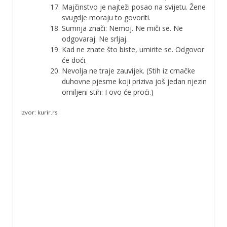
Majčinstvo je najteži posao na svijetu. Žene
svugdje moraju to govoriti.
Sumnja znači: Nemoj. Ne miči se. Ne
odgovaraj. Ne srljaj.
Kad ne znate što biste, umirite se. Odgovor
će doći.
Nevolja ne traje zauvijek. (Stih iz crnačke
duhovne pjesme koji priziva još jedan njezin
omiljeni stih: I ovo će proći.)
Izvor: kurir.rs