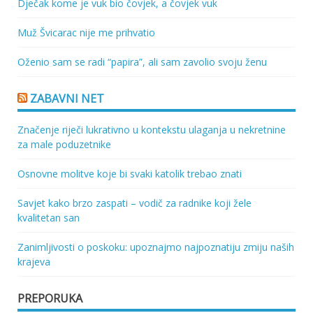
Dječak kome je vuk bio čovjek, a čovjek vuk
Muž Švicarac nije me prihvatio
Oženio sam se radi “papira”, ali sam zavolio svoju ženu
ZABAVNI NET
Značenje riječi lukrativno u kontekstu ulaganja u nekretnine
za male poduzetnike
Osnovne molitve koje bi svaki katolik trebao znati
Savjet kako brzo zaspati – vodič za radnike koji žele
kvalitetan san
Zanimljivosti o poskoku: upoznajmo najpoznatiju zmiju naših
krajeva
PREPORUKA