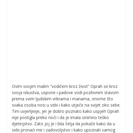
Ovim svojim malim “vodičem kroz život” Oprah se kroz
svoja iskustva, uspone i padove vodi pozitivnim stavom
prema svim ljudskim vrlinama i manama, onome što
svaka osoba nosi u sebi i kako utječe na svijet oko sebe.
Tim uvjerljivije, jer je dobro poznato kako uspjeh Oprah
nije postigla preko noći i da je imala iznimno teško
djetinjstvo. Zato joj je i bila želja da pokaže kako da u
sebi pronaći mir i zadovoljstvo i kako upoznati samog