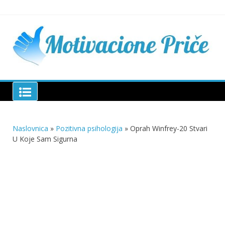
Skip
to
content
Mu
pri
živo
pou
pri
Motivacione Priče
živ
Naslovnica
»
Pozitivna psihologija
»
Oprah Winfrey-20 Stvari
U Koje Sam Sigurna