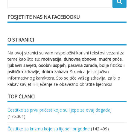
POSJETITE NAS NA FACEBOOKU
O STRANICI
Na ovoj stranici su vam raspoloživi korisni tekstovi vezani za
teme kao što su:
motivacija
,
duhovna obnova
,
mudre priče
,
ljubavni savjeti
,
osobni uspjeh
,
pasivna zarada
,
bolje fizičko i
psihičko zdravlje
,
dobra zabava
. Stranica je isključivo
informativnog karaktera. Što se tiče vašeg zdravlja, za bilo
kakav savjet ili liječenje se obavezno obratite liječniku!
TOP ČLANCI
Čestitke za prvu pričest koje su lijepe za ovaj događaj
(176.361)
Čestitke za krizmu koje su lijepe i prigodne
(142.409)