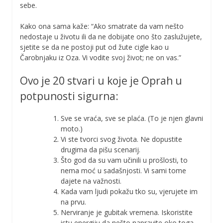
sebe.
Kako ona sama kaže: “Ako smatrate da vam nešto
nedostaje u životu ili da ne dobijate ono što zaslužujete,
sjetite se da ne postoji put od žute cigle kao u
Čarobnjaku iz Oza. Vi vodite svoj ​​život; ne on vas.”
Ovo je 20 stvari u koje je Oprah u
potpunosti sigurna:
Sve se vraća, sve se plaća. (To je njen glavni
moto.)
Vi ste tvorci svog života. Ne dopustite
drugima da pišu scenarij.
Što god da su vam učinili u prošlosti, to
nema moć u sadašnjosti. Vi sami tome
dajete na važnosti.
Kada vam ljudi pokažu tko su, vjerujete im
na prvu.
Nerviranje je gubitak vremena. Iskoristite
istu energiju da nešto napravite oko toga