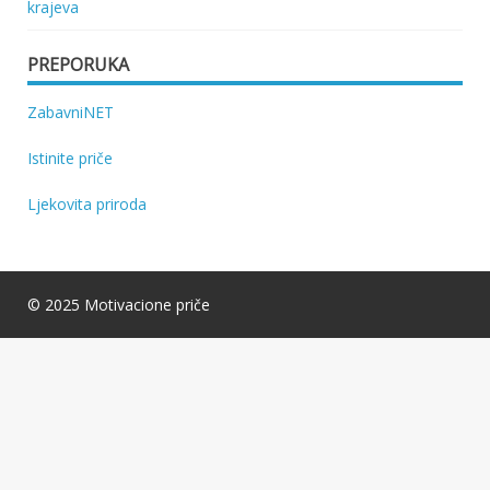
krajeva
PREPORUKA
ZabavniNET
Istinite priče
Ljekovita priroda
© 2025 Motivacione priče