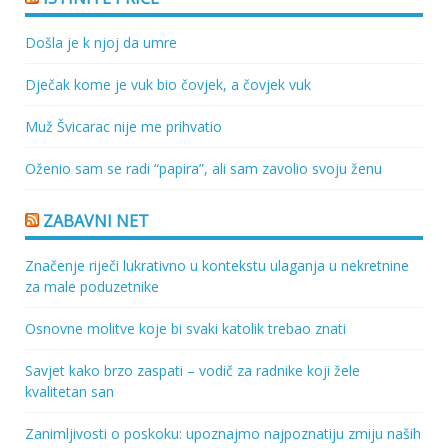
Došla je k njoj da umre
Dječak kome je vuk bio čovjek, a čovjek vuk
Muž Švicarac nije me prihvatio
Oženio sam se radi “papira”, ali sam zavolio svoju ženu
ZABAVNI NET
Značenje riječi lukrativno u kontekstu ulaganja u nekretnine
za male poduzetnike
Osnovne molitve koje bi svaki katolik trebao znati
Savjet kako brzo zaspati – vodič za radnike koji žele
kvalitetan san
Zanimljivosti o poskoku: upoznajmo najpoznatiju zmiju naših