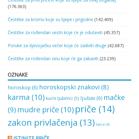
(176.363)
Čestitke za krizmu koje su lijepe i prigodne
(142.409)
Čestitke za rođendan sestri koje će je oduševiti
(45.357)
Poruke za djevojačku večer koje će zadiviti druge
(42.687)
Čestitke za rođendan sinu koje će ga zabaviti
(23.239)
OZNAKE
horoskopski znakovi
(8)
horoskop
(6)
karma
(10)
mačke
ljubav
(6)
kućni ljubimci
(5)
priče
(14)
mudre priče
(10)
(9)
zakon privlačenja
(13)
čakre
(4)
ISTINITE PRIČE