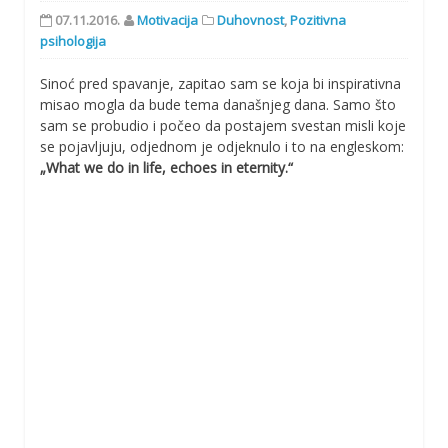
07.11.2016.
Motivacija
Duhovnost
,
Pozitivna
psihologija
Sinoć pred spavanje, zapitao sam se koja bi inspirativna
misao mogla da bude tema današnjeg dana. Samo što
sam se probudio i počeo da postajem svestan misli koje
se pojavljuju, odjednom je odjeknulo i to na engleskom:
„What we do in life, echoes in eternity.“