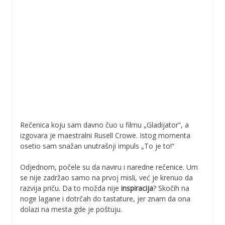
Rečenica koju sam davno čuo u filmu „Gladijator“, a
izgovara je maestralni Rusell Crowe. Istog momenta
osetio sam snažan unutrašnji impuls „To je to!“
Odjednom, počele su da naviru i naredne rečenice. Um
se nije zadržao samo na prvoj misli, već je krenuo da
razvija priču. Da to možda nije
inspiracija
? Skočih na
noge lagane i dotrčah do tastature, jer znam da ona
dolazi na mesta gde je poštuju.