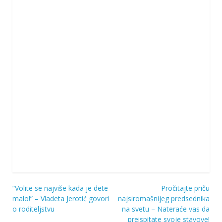
“Volite se najviše kada je dete
Pročitajte priču
Navigacija
malo!” – Vladeta Jerotić govori
najsiromašnijeg predsednika
o roditeljstvu
na svetu – Nateraće vas da
objava
preispitate svoje stavove!