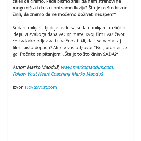
želeli da činimo, kada bismo znali da nam strahovi ne
mogu ništa i da su i oni samo iluzija? Šta je to što bismo
činili, da znamo da ne možemo doživeti neuspeh?“
Sedam milijardi ljudi je ovde sa sedam milijardi različitih
ideja. Vi svakoga dana već snimate svoj film i vaš život
će svakako odjekivati u večnosti. Ali, da li se vama taj
film zaista dopada? Ako je vaš odgovor “Ne”, promenite
ga!
Počnite sa pitanjem:
„Šta je to što činim SADA?“
Autor:
Marko Maoduš
,
www.markomaodus.com
,
Follow Yout Heart Coaching Marko Maoduš
Izvor:
NovaSvest.com