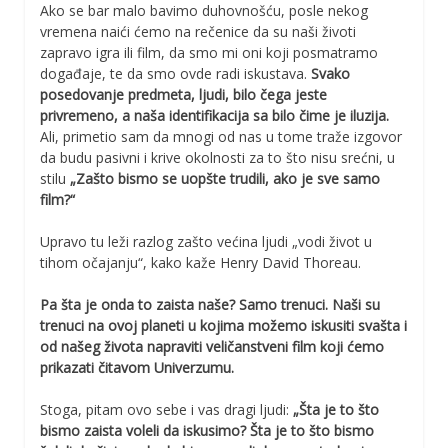
Ako se bar malo bavimo duhovnošću, posle nekog
vremena naići ćemo na rečenice da su naši životi
zapravo igra ili film, da smo mi oni koji posmatramo
događaje, te da smo ovde radi iskustava.
Svako
posedovanje predmeta, ljudi, bilo čega jeste
privremeno, a naša identifikacija sa bilo čime je iluzija.
Ali, primetio sam da mnogi od nas u tome traže izgovor
da budu pasivni i krive okolnosti za to što nisu srećni, u
stilu
„Zašto bismo se uopšte trudili, ako je sve samo
film?“
Upravo tu leži razlog zašto većina ljudi „vodi život u
tihom očajanju“, kako kaže Henry David Thoreau.
Pa šta je onda to zaista naše?
Samo trenuci. Naši su
trenuci na ovoj planeti u kojima možemo iskusiti svašta i
od našeg života napraviti veličanstveni film koji ćemo
prikazati čitavom Univerzumu.
Stoga, pitam ovo sebe i vas dragi ljudi:
„Šta je to što
bismo zaista voleli da iskusimo? Šta je to što bismo