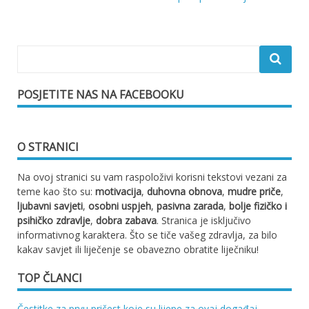
POSJETITE NAS NA FACEBOOKU
O STRANICI
Na ovoj stranici su vam raspoloživi korisni tekstovi vezani za
teme kao što su:
motivacija
,
duhovna obnova
,
mudre priče
,
ljubavni savjeti
,
osobni uspjeh
,
pasivna zarada
,
bolje fizičko i
psihičko zdravlje
,
dobra zabava
. Stranica je isključivo
informativnog karaktera. Što se tiče vašeg zdravlja, za bilo
kakav savjet ili liječenje se obavezno obratite liječniku!
TOP ČLANCI
Čestitke za prvu pričest koje su lijepe za ovaj događaj