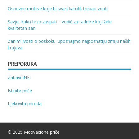
Osnovne molitve koje bi svaki katolik trebao znati
Savjet kako brzo zaspati – vodič za radnike koji žele
kvalitetan san
Zanimljivosti o poskoku: upoznajmo najpoznatiju zmiju naših
krajeva
PREPORUKA
ZabavniNET
Istinite priče
Ljekovita priroda
© 2025 Motivacione priče