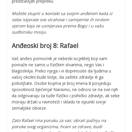
predstavljati prepreku.
Možete stupiti u kontakt sa svojim anđelom kada iz
sebe istjerate sve strahove i zamijenite ih tvrdom
vjerom koja se usmjerava prema Bogu i u vašu
sudbinsku misiju.
Anđeoski broj 8: Rafael
Vaš anđeo pomoćnik je nebeski iscjelitelj koji vam
pomaže ne samo u fizičkim stvarima, nego Vas i
blagoslivlja. Preko njega i vi doprinosite da ljudima u
vašoj okolini bude bolje, da zaštite zdravlje ili ga
poboljšate. Osobe kojima je broj imena 8 posjeduju
sposobnost liječenja! Naravno, ne odnosi se na sve njih
da odgovaraju za tuđe fizičko i psihičko zdravlje, ali sebe
moraju držati u ravnoteži i skladu te ispuniti svoje
zemaljske obveze.
Zato Rafael ima poruku za vas: obrati pažnju na
poruke svog organizma, hrani se zdravo, budi