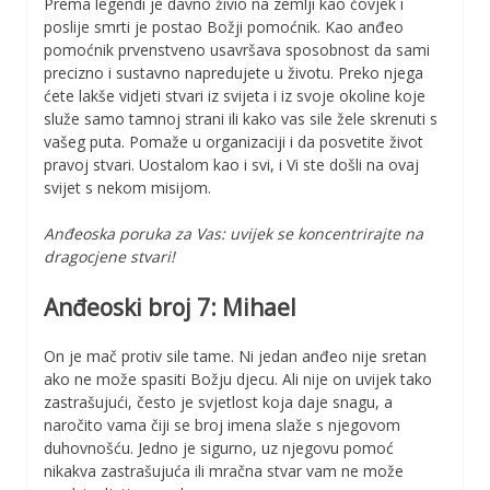
Prema legendi je davno živio na zemlji kao čovjek i
poslije smrti je postao Božji pomoćnik. Kao anđeo
pomoćnik prvenstveno usavršava sposobnost da sami
precizno i sustavno napredujete u životu. Preko njega
ćete lakše vidjeti stvari iz svijeta i iz svoje okoline koje
služe samo tamnoj strani ili kako vas sile žele skrenuti s
vašeg puta. Pomaže u organizaciji i da posvetite život
pravoj stvari. Uostalom kao i svi, i Vi ste došli na ovaj
svijet s nekom misijom.
Anđeoska poruka za Vas: uvijek se koncentrirajte na
dragocjene stvari!
Anđeoski broj 7: Mihael
On je mač protiv sile tame. Ni jedan anđeo nije sretan
ako ne može spasiti Božju djecu. Ali nije on uvijek tako
zastrašujući, često je svjetlost koja daje snagu, a
naročito vama čiji se broj imena slaže s njegovom
duhovnošću. Jedno je sigurno, uz njegovu pomoć
nikakva zastrašujuća ili mračna stvar vam ne može