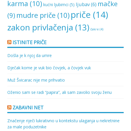
karma
(10)
mačke
ljubav
(6)
kućni ljubimci
(5)
priče
(14)
mudre priče
(10)
(9)
zakon privlačenja
(13)
čakre
(4)
ISTINITE PRIČE
Došla je k njoj da umre
Dječak kome je vuk bio čovjek, a čovjek vuk
Muž Švicarac nije me prihvatio
Oženio sam se radi “papira”, ali sam zavolio svoju ženu
ZABAVNI NET
Značenje riječi lukrativno u kontekstu ulaganja u nekretnine
za male poduzetnike