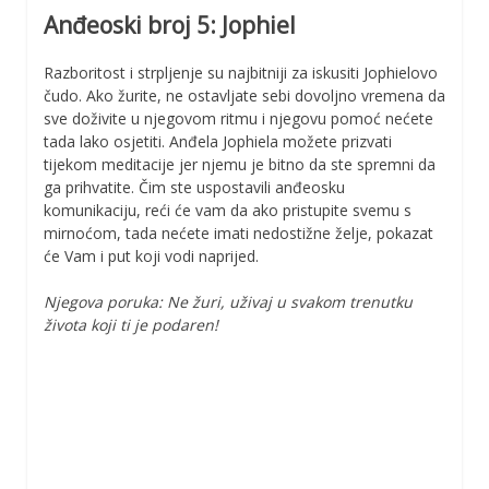
Anđeoski broj 5: Jophiel
Razboritost i strpljenje su najbitniji za iskusiti Jophielovo
čudo. Ako žurite, ne ostavljate sebi dovoljno vremena da
sve doživite u njegovom ritmu i njegovu pomoć nećete
tada lako osjetiti. Anđela Jophiela možete prizvati
tijekom meditacije jer njemu je bitno da ste spremni da
ga prihvatite. Čim ste uspostavili anđeosku
komunikaciju, reći će vam da ako pristupite svemu s
mirnoćom, tada nećete imati nedostižne želje, pokazat
će Vam i put koji vodi naprijed.
Njegova poruka: Ne žuri, uživaj u svakom trenutku
života koji ti je podaren!