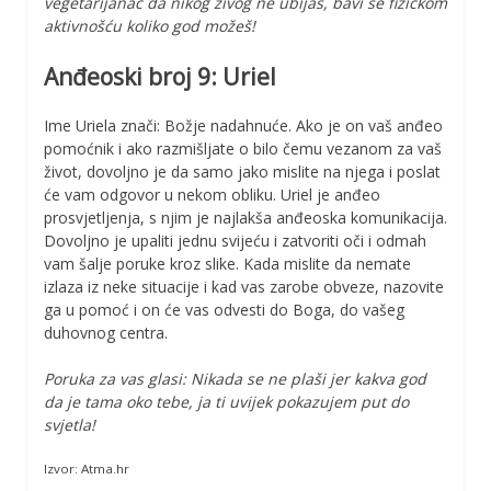
vegetarijanac da nikog živog ne ubijaš, bavi se fizičkom
aktivnošću koliko god možeš!
Anđeoski broj 9: Uriel
Ime Uriela znači: Božje nadahnuće. Ako je on vaš anđeo
pomoćnik i ako razmišljate o bilo čemu vezanom za vaš
život, dovoljno je da samo jako mislite na njega i poslat
će vam odgovor u nekom obliku. Uriel je anđeo
prosvjetljenja, s njim je najlakša anđeoska komunikacija.
Dovoljno je upaliti jednu svijeću i zatvoriti oči i odmah
vam šalje poruke kroz slike. Kada mislite da nemate
izlaza iz neke situacije i kad vas zarobe obveze, nazovite
ga u pomoć i on će vas odvesti do Boga, do vašeg
duhovnog centra.
Poruka za vas glasi: Nikada se ne plaši jer kakva god
da je tama oko tebe, ja ti uvijek pokazujem put do
svjetla!
Izvor: Atma.hr