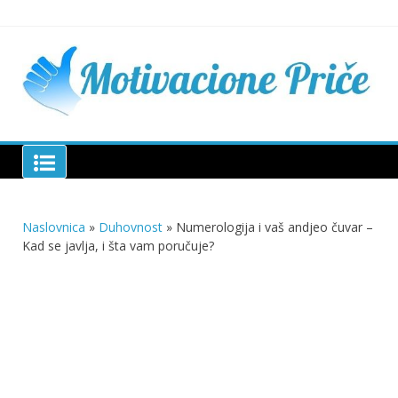
Skip
to
content
Mu
pri
živo
pou
pri
Motivacione Priče
živ
Naslovnica
»
Duhovnost
»
Numerologija i vaš andjeo čuvar –
Kad se javlja, i šta vam poručuje?