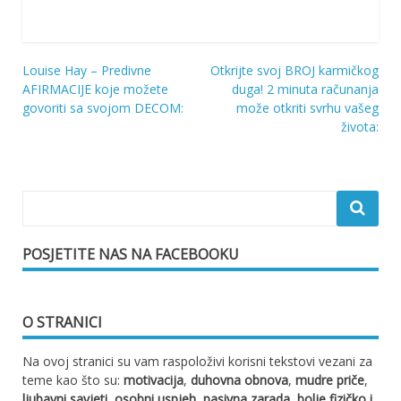
Louise Hay – Predivne
Otkrijte svoj BROJ karmičkog
Navigacija
AFIRMACIJE koje možete
duga! 2 minuta računanja
govoriti sa svojom DECOM:
može otkriti svrhu vašeg
objava
života:
POSJETITE NAS NA FACEBOOKU
O STRANICI
Na ovoj stranici su vam raspoloživi korisni tekstovi vezani za
teme kao što su:
motivacija
,
duhovna obnova
,
mudre priče
,
ljubavni savjeti
,
osobni uspjeh
,
pasivna zarada
,
bolje fizičko i