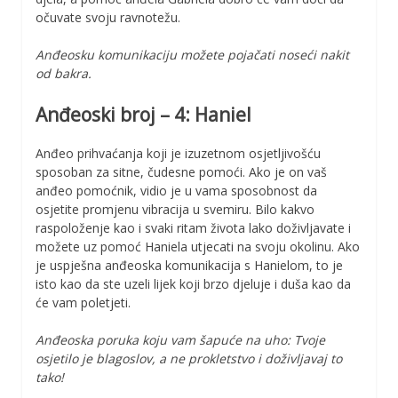
očuvate svoju ravnotežu.
Anđeosku komunikaciju možete pojačati noseći nakit
od bakra.
Anđeoski broj – 4: Haniel
Anđeo prihvaćanja koji je izuzetnom osjetljivošću
sposoban za sitne, čudesne pomoći. Ako je on vaš
anđeo pomoćnik, vidio je u vama sposobnost da
osjetite promjenu vibracija u svemiru. Bilo kakvo
raspoloženje kao i svaki ritam života lako doživljavate i
možete uz pomoć Haniela utjecati na svoju okolinu. Ako
je uspješna anđeoska komunikacija s Hanielom, to je
isto kao da ste uzeli lijek koji brzo djeluje i duša kao da
će vam poletjeti.
Anđeoska poruka koju vam šapuće na uho: Tvoje
osjetilo je blagoslov, a ne prokletstvo i doživljavaj to
tako!