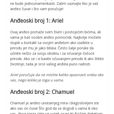
ne bude jednoznamenkasti. Zatim saznajte tko je vaš
anđeo čuvar i što vam poručuje!
Anđeoski broj 1: Ariel
Ovaj anđeo pomaže svim živim i postojećim bićima, ali
vama je baš osobni anđeo pomoćnik. Najbolje možete
stupiti u kontakt sa svojim anđelom ako izađete u
prirodu jer mu je jako bliska. Često šalje poruke da
učinite nešto za svoju okolinu i za očuvanje čistoće
prirode. Ako se i vi bavite očuvanjem prirode ili ako štitite
životinje, tada je srce vašeg anđela puno radosti.
Ariel poručuje da ne mislite koliko opasnosti vreba oko
vas, nego koliko je toga u vama.
Anđeoski broj 2: Chamuel
Chamuel je anđeo unutarnjeg mira i blagoslovljeni ste
ako vas on čuva! Što god da se dogodi s vama ili oko
vas, zbog njega ćete se uvijek osjećati Božjim djetetom.