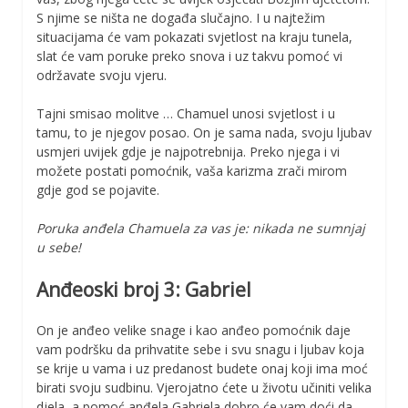
S njime se ništa ne događa slučajno. I u najtežim
situacijama će vam pokazati svjetlost na kraju tunela,
slat će vam poruke preko snova i uz takvu pomoć vi
održavate svoju vjeru.
Tajni smisao molitve … Chamuel unosi svjetlost i u
tamu, to je njegov posao. On je sama nada, svoju ljubav
usmjeri uvijek gdje je najpotrebnija. Preko njega i vi
možete postati pomoćnik, vaša karizma zrači mirom
gdje god se pojavite.
Poruka anđela Chamuela za vas je: nikada ne sumnjaj
u sebe!
Anđeoski broj 3: Gabriel
On je anđeo velike snage i kao anđeo pomoćnik daje
vam podršku da prihvatite sebe i svu snagu i ljubav koja
se krije u vama i uz predanost budete onaj koji ima moć
birati svoju sudbinu. Vjerojatno ćete u životu učiniti velika
djela, a pomoć anđela Gabriela dobro će vam doći da