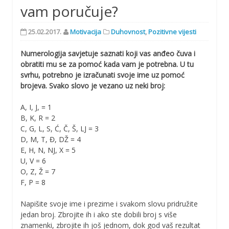
vam poručuje?
25.02.2017.
Motivacija
Duhovnost
,
Pozitivne vijesti
Numerologija savjetuje saznati koji vas anđeo čuva i
obratiti mu se za pomoć kada vam je potrebna. U tu
svrhu, potrebno je izračunati svoje ime uz pomoć
brojeva. Svako slovo je vezano uz neki broj:
A, I, J, = 1
B, K, R = 2
C, G, L, S, Ć, Č, Š, LJ = 3
D, M, T, Đ, DŽ = 4
E, H, N, NJ, X = 5
U, V = 6
O, Z, Ž = 7
F, P = 8
Napišite svoje ime i prezime i svakom slovu pridružite
jedan broj. Zbrojite ih i ako ste dobili broj s više
znamenki, zbrojite ih još jednom, dok god vaš rezultat