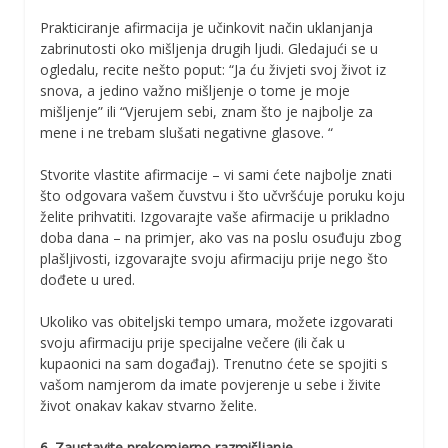
Prakticiranje afirmacija je učinkovit način uklanjanja
zabrinutosti oko mišljenja drugih ljudi. Gledajući se u
ogledalu, recite nešto poput: “Ja ću živjeti svoj život iz
snova, a jedino važno mišljenje o tome je moje
mišljenje” ili “Vjerujem sebi, znam što je najbolje za
mene i ne trebam slušati negativne glasove. “
Stvorite vlastite afirmacije – vi sami ćete najbolje znati
što odgovara vašem čuvstvu i što učvršćuje poruku koju
želite prihvatiti. Izgovarajte vaše afirmacije u prikladno
doba dana – na primjer, ako vas na poslu osuđuju zbog
plašljivosti, izgovarajte svoju afirmaciju prije nego što
dođete u ured.
Ukoliko vas obiteljski tempo umara, možete izgovarati
svoju afirmaciju prije specijalne večere (ili čak u
kupaonici na sam događaj). Trenutno ćete se spojiti s
vašom namjerom da imate povjerenje u sebe i živite
život onakav kakav stvarno želite.
6. Zaustavite prekomjerno razmišljanje