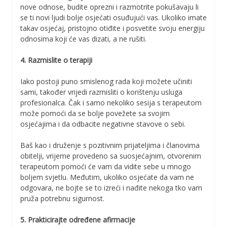
nove odnose, budite oprezni i razmotrite pokušavaju li
se ti novi ljudi bolje osjećati osuđujući vas. Ukoliko imate
takav osjećaj, pristojno otiđite i posvetite svoju energiju
odnosima koji će vas dizati, a ne rušiti.
4. Razmislite o terapiji
Iako postoji puno smislenog rada koji možete učiniti
sami, također vrijedi razmisliti o korištenju usluga
profesionalca. Čak i samo nekoliko sesija s terapeutom
može pomoći da se bolje povežete sa svojim
osjećajima i da odbacite negativne stavove o sebi.
Baš kao i druženje s pozitivnim prijateljima i članovima
obitelji, vrijeme provedeno sa suosjećajnim, otvorenim
terapeutom pomoći će vam da vidite sebe u mnogo
boljem svjetlu. Međutim, ukoliko osjećate da vam ne
odgovara, ne bojte se to izreći i nađite nekoga tko vam
pruža potrebnu sigurnost.
5. Prakticirajte određene afirmacije