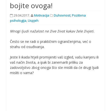
bojite ovoga!
29.04.2017.
Motivacija
Duhovnost
,
Pozitivna
psihologija
,
Uspjeh
Mnogi ljudi nažalost ne žive život kakav žele živjeti.
Često se ne radi o praktičnim ograničenjima, već o
strahu od osuđivanja.
Jeste li ikada htjeli promijeniti vaš izgled, vašu karijeru ili
vaš način života, a ipak bi zanemarili priliku za
zadovoljstvo zbog onoga što ste mislili da će drugi ljudi
misliti o vama?