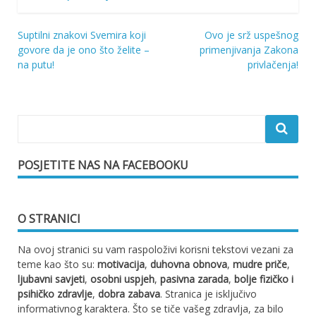
Suptilni znakovi Svemira koji
Ovo je srž uspešnog
Navigacija
govore da je ono što želite –
primenjivanja Zakona
na putu!
privlačenja!
objava
POSJETITE NAS NA FACEBOOKU
O STRANICI
Na ovoj stranici su vam raspoloživi korisni tekstovi vezani za
teme kao što su:
motivacija
,
duhovna obnova
,
mudre priče
,
ljubavni savjeti
,
osobni uspjeh
,
pasivna zarada
,
bolje fizičko i
psihičko zdravlje
,
dobra zabava
. Stranica je isključivo
informativnog karaktera. Što se tiče vašeg zdravlja, za bilo