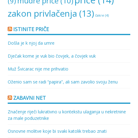
priče
(14)
mudre priče
(10)
(9)
zakon privlačenja
(13)
čakre
(4)
ISTINITE PRIČE
Došla je k njoj da umre
Dječak kome je vuk bio čovjek, a čovjek vuk
Muž Švicarac nije me prihvatio
Oženio sam se radi “papira”, ali sam zavolio svoju ženu
ZABAVNI NET
Značenje riječi lukrativno u kontekstu ulaganja u nekretnine
za male poduzetnike
Osnovne molitve koje bi svaki katolik trebao znati