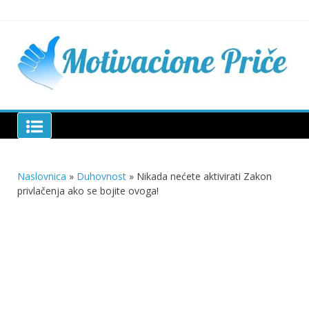
Skip
to
content
Mu
pri
živo
pou
pri
Motivacione Priče
živ
Naslovnica
»
Duhovnost
»
Nikada nećete aktivirati Zakon
privlačenja ako se bojite ovoga!