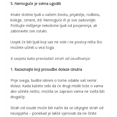
5. Nemoguće je svima ugoditi
Imate stotine ljudi u vašem životu, prijatelje, rodbinu,
kolege, cimere, itd. Nemoguće ih je sve zadovoljiti.
Poštujte mišljenje nekolicine ljudi od povjerenja, ali
zaboravite sve ostalo.
Uvijek će biti ljudi koji vas ne vole i ne postoji ništa što
možete učiniti u vezi toga.
6 savjeta kako prevladati strah od osuđivanja:
1. Razaznajte koji prosudbe dolaze iznutra
Prije svega, budite iskreni o tome odakle vaš nemir
dolazi. Kada kažete sebi da će drugi misliti loše o vama
ako učinite nešto, možda se zapravo vama ne sviđa biti
drugačiji.
Strah od osude može biti način da se izbjegne strah od
neuspjeha – ponekad je lakše vjerovati da ne činite