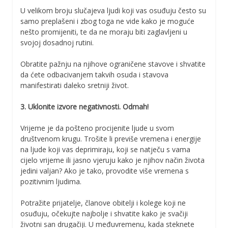
U velikom broju slučajeva ljudi koji vas osuđuju često su
samo preplašeni i zbog toga ne vide kako je moguće
nešto promijeniti, te da ne moraju biti zaglavljeni u
svojoj dosadnoj rutini.
Obratite pažnju na njihove ograničene stavove i shvatite
da ćete odbacivanjem takvih osuda i stavova
manifestirati daleko sretniji život.
3. Uklonite izvore negativnosti. Odmah!
Vrijeme je da pošteno procijenite ljude u svom
društvenom krugu. Trošite li previše vremena i energije
na ljude koji vas deprimiraju, koji se natječu s vama
cijelo vrijeme ili jasno vjeruju kako je njihov način života
jedini valjan? Ako je tako, provodite više vremena s
pozitivnim ljudima.
Potražite prijatelje, članove obitelji i kolege koji ne
osuđuju, očekujte najbolje i shvatite kako je svačiji
životni san drugačiji. U međuvremenu, kada steknete