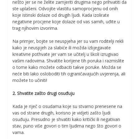
nešto jer se ne želite zamjeriti drugima nego prihvatiti da
ste uplašeni. Odvojite vlastitu samoprocjenu od onih
koje istinski dolaze od drugih ljudi. Kada izolirate
negativne procjene koje dolaze od vas samih, uđite u
trag njihovim izvorima.
Na primjer, bojite se neuspjeha jer su vam roditelji rekli
kako je neuspjeh za slabiće ili možda izbjegavate
kreativne pothvate jer vam se učitelj u školi izrugivao
vašim radovima. Shvatite korijene tih poruka i razmislite
o tome kako možete odbaciti takve poruke. Možda se
neće biti lako osloboditi tih ograničavajućih uvjerenja, ali
možete to učiniti!
2. Shvatite zašto drugi osuđuju
Kada je riječ o osudama koje su stvarno prenesene na
vas od strane drugih, korisno je vidjeti zašto ljudi
osuđuju. Presudno je shvatiti kako kritički ili negativan
stav, puno više govori o tim ljudima nego što govori o
vama.