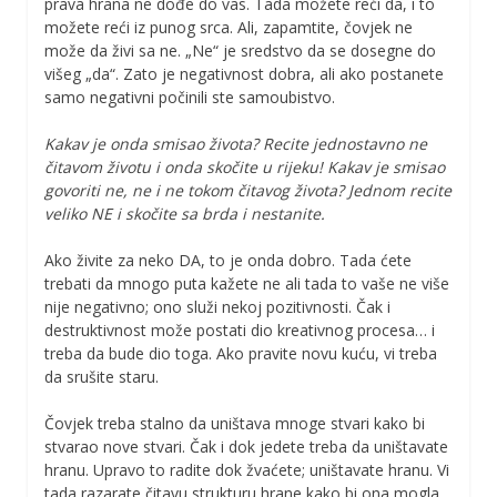
prava hrana ne dođe do vas. Tada možete reći da, i to
možete reći iz punog srca. Ali, zapamtite, čovjek ne
može da živi sa ne. „Ne“ je sredstvo da se dosegne do
višeg „da“. Zato je negativnost dobra, ali ako postanete
samo negativni počinili ste samoubistvo.
Kakav je onda smisao života? Recite jednostavno ne
čitavom životu i onda skočite u rijeku! Kakav je smisao
govoriti ne, ne i ne tokom čitavog života? Jednom recite
veliko NE i skočite sa brda i nestanite.
Ako živite za neko DA, to je onda dobro. Tada ćete
trebati da mnogo puta kažete ne ali tada to vaše ne više
nije negativno; ono služi nekoj pozitivnosti. Čak i
destruktivnost može postati dio kreativnog procesa… i
treba da bude dio toga. Ako pravite novu kuću, vi treba
da srušite staru.
Čovjek treba stalno da uništava mnoge stvari kako bi
stvarao nove stvari. Čak i dok jedete treba da uništavate
hranu. Upravo to radite dok žvaćete; uništavate hranu. Vi
tada razarate čitavu strukturu hrane kako bi ona mogla