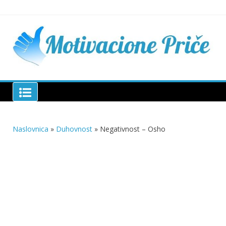
Skip
to
content
Mu
pri
živo
pou
pri
Motivacione Priče
živ
Naslovnica
»
Duhovnost
»
Negativnost – Osho