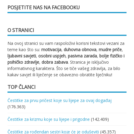
POSJETITE NAS NA FACEBOOKU
O STRANICI
Na ovoj stranici su vam raspoloživi korisni tekstovi vezani za
teme kao što su:
motivacija
,
duhovna obnova
,
mudre priče
,
ljubavni savjeti
,
osobni uspjeh
,
pasivna zarada
,
bolje fizičko i
psihičko zdravlje
,
dobra zabava
. Stranica je isključivo
informativnog karaktera. Što se tiče vašeg zdravlja, za bilo
kakav savjet ili liječenje se obavezno obratite liječniku!
TOP ČLANCI
Čestitke za prvu pričest koje su lijepe za ovaj događaj
(176.363)
Čestitke za krizmu koje su lijepe i prigodne
(142.409)
Čestitke za rođendan sestri koje će je oduševiti
(45.357)