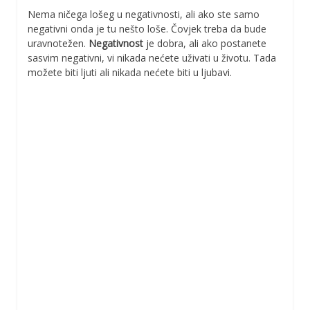
Nema ničega lošeg u negativnosti, ali ako ste samo
negativni onda je tu nešto loše. Čovjek treba da bude
uravnotežen.
Negativnost
je dobra, ali ako postanete
sasvim negativni, vi nikada nećete uživati u životu. Tada
možete biti ljuti ali nikada nećete biti u ljubavi.