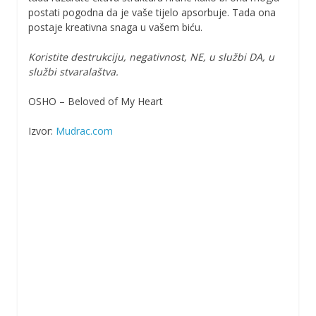
postati pogodna da je vaše tijelo apsorbuje. Tada ona
postaje kreativna snaga u vašem biću.
Koristite destrukciju, negativnost, NE, u službi DA, u
službi stvaralaštva.
OSHO – Beloved of My Heart
Izvor:
Mudrac.com