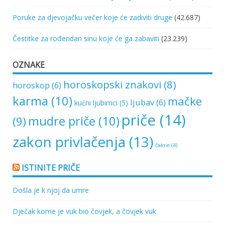
Poruke za djevojačku večer koje će zadiviti druge
(42.687)
Čestitke za rođendan sinu koje će ga zabaviti
(23.239)
OZNAKE
horoskopski znakovi
(8)
horoskop
(6)
karma
(10)
mačke
ljubav
(6)
kućni ljubimci
(5)
priče
(14)
mudre priče
(10)
(9)
zakon privlačenja
(13)
čakre
(4)
ISTINITE PRIČE
Došla je k njoj da umre
Dječak kome je vuk bio čovjek, a čovjek vuk