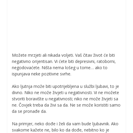
Možete mrzjeti ali nikada voljeti. Vaš čitav život će biti
negativno orijentisan. Vi ćete biti depresivni, ratoborni,
negodovaćete. Ništa nema lošeg u tome… ako to
ispunjava neke pozitivne svrhe.
Ako ljutnja može biti upotrijebljena u službi ljubavi, to je
divno. Niko ne može živjeti u negativnosti. Vi ne možete
stvoriti boravište u negativnosti; niko ne može živjeti sa
ne. Čovjek treba da živi sa da. Ne se može koristiti samo
da se pronađe da.
Na primjer, neko dođe i želi da vam bude ljubavnik. Ako
svakome kažete ne, bilo ko da dođe, nebitno ko je