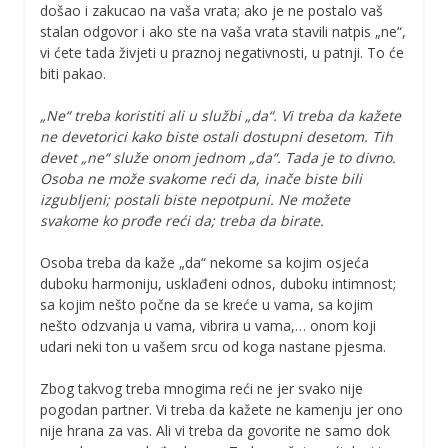
došao i zakucao na vaša vrata; ako je ne postalo vaš
stalan odgovor i ako ste na vaša vrata stavili natpis „ne“,
vi ćete tada živjeti u praznoj negativnosti, u patnji. To će
biti pakao.
„Ne“ treba koristiti ali u službi „da“. Vi treba da kažete
ne devetorici kako biste ostali dostupni desetom. Tih
devet „ne“ služe onom jednom „da“. Tada je to divno.
Osoba ne može svakome reći da, inače biste bili
izgubljeni; postali biste nepotpuni. Ne možete
svakome ko prođe reći da; treba da birate.
Osoba treba da kaže „da“ nekome sa kojim osjeća
duboku harmoniju, usklađeni odnos, duboku intimnost;
sa kojim nešto počne da se kreće u vama, sa kojim
nešto odzvanja u vama, vibrira u vama,… onom koji
udari neki ton u vašem srcu od koga nastane pjesma.
Zbog takvog treba mnogima reći ne jer svako nije
pogodan partner. Vi treba da kažete ne kamenju jer ono
nije hrana za vas. Ali vi treba da govorite ne samo dok