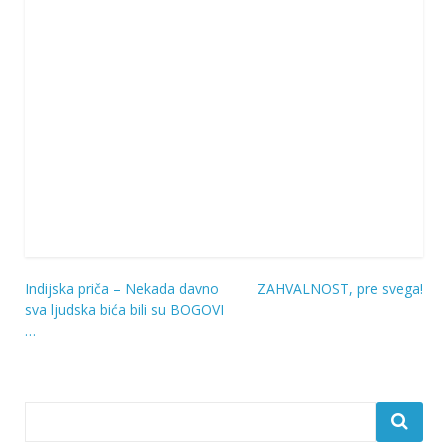
Indijska priča – Nekada davno
ZAHVALNOST, pre svega!
Navigacija
sva ljudska bića bili su BOGOVI
…
objava