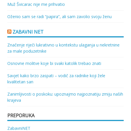
Muž Švicarac nije me prihvatio
Oženio sam se radi “papira”, ali sam zavolio svoju ženu
ZABAVNI NET
Značenje riječi lukrativno u kontekstu ulaganja u nekretnine
za male poduzetnike
Osnovne molitve koje bi svaki katolik trebao znati
Savjet kako brzo zaspati – vodič za radnike koji žele
kvalitetan san
Zanimljivosti o poskoku: upoznajmo najpoznatiju zmiju naših
krajeva
PREPORUKA
ZabavniNET