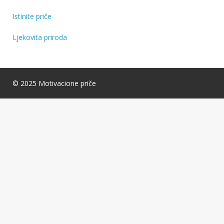
Istinite priče
Ljekovita priroda
© 2025 Motivacione priče