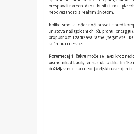
prespavali naredni dan u bunilu i imali glavo
nepovezanosti s realnim životom.
Koliko smo također noći proveli ispred kompj
uništava naš tjelesni chi (či, pranu, energiju)
propusnosti i zadržava razne (negativne i b
košmara i nervoze.
Poremećaj 1. čakre
može se javiti kroz nedo
bismo nikad budili, jer nas ubija slika fizičk
doživljavamo kao neprijateljski nastrojen i n