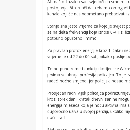
Ali, naš odlazak u san svjedoči da smo mi tr
postojanja, što znači da trebamo omogućiti 
kanale koji će nas neometano prebacivati iz
Stanje sna jeste vrijeme za koje je svijest 
se na delta frekvenciji koja iznosi 0-4 Hz, fi
potpuno opušteno i mirno.
Za pravilan protok energije kroz 1. čakru neo
vrijeme je od 22 do 06 sati, nikako poslije po
To potpuno remeti funkciju korijenske čakre.
prvima se ubraja profesija policajca. To je 
radeći noćne smjene, jer policijski posao mo
Prosječan radni vijek policajca podrazumij
kroz isprekidan i kratak dnevni san ne mogu
energija mjeseca koja je noću aktivna ima sv
dugoročno uživa u svojoj penziji, ukoliko n
noćni rad.
Sjetimo se samo koliko smo puta, nakon što