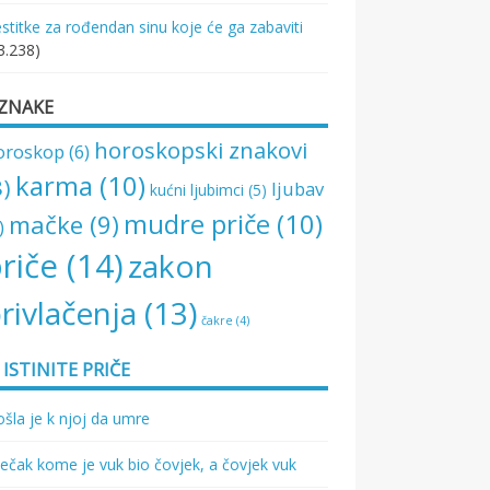
stitke za rođendan sinu koje će ga zabaviti
3.238)
ZNAKE
horoskopski znakovi
oroskop
(6)
karma
(10)
8)
ljubav
kućni ljubimci
(5)
mudre priče
(10)
mačke
(9)
)
riče
(14)
zakon
rivlačenja
(13)
čakre
(4)
ISTINITE PRIČE
šla je k njoj da umre
ečak kome je vuk bio čovjek, a čovjek vuk