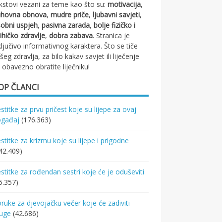
kstovi vezani za teme kao što su:
motivacija
,
uhovna obnova
,
mudre priče
,
ljubavni savjeti
,
obni uspjeh
,
pasivna zarada
,
bolje fizičko i
ihičko zdravlje
,
dobra zabava
. Stranica je
ključivo informativnog karaktera. Što se tiče
šeg zdravlja, za bilo kakav savjet ili liječenje
 obavezno obratite liječniku!
OP ČLANCI
stitke za prvu pričest koje su lijepe za ovaj
ogađaj
(176.363)
stitke za krizmu koje su lijepe i prigodne
42.409)
stitke za rođendan sestri koje će je oduševiti
5.357)
ruke za djevojačku večer koje će zadiviti
ruge
(42.686)