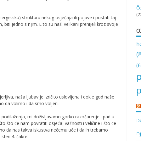
Če
(2
ergetsku) strukturu nekog osjećaja ili pojave i postati taj
, biti jedno s njim. E to su naši velikani prenijeli kroz svoje
O
h
(
(6
p
p
erljiva, naša ljubav je izričito uslovljena i dokle god naše
o da volimo i da smo voljeni.
 i podilaženja, mi doživljavamo gorko razočarenje i pad u
Do
o što će nam povratiti osjećaj važnosti i veličine i što će
atimo da nas takva iskustva nečemu uče i da ih trebamo
Dj
 sferi 4. čakre.