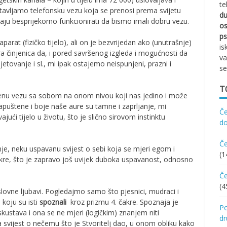
te
stavljamo telefonsku vezu koja se prenosi prema svijetu
d
rebaju besprijekorno funkcionirati da bismo imali dobru vezu.
os
ps
arat (fizičko tijelo), ali on je bezvrijedan ako (unutrašnje)
is
ira činjenica da, i pored savršenog izgleda i mogućnosti da
va
etovanje i sl., mi ipak ostajemo neispunjeni, prazni i
se
T
nu vezu sa sobom na onom nivou koji nas jedino i može
 zapuštene i boje naše aure su tamne i zaprljanje, mi
Če
jući tijelo u životu, što je slično sirovom instinktu
d
Če
nje, neku uspavanu svijest o sebi koja se mjeri egom i
(1
čakre, što je zapravo još uvijek duboka uspavanost, odnosno
Če
(4
lovne ljubavi. Pogledajmo samo što pjesnici, mudraci i
 koju su isti
spoznali
kroz prizmu 4. čakre. Spoznaja je
Po
iskustava i ona se ne mjeri (logičkim) znanjem niti
d
 svijest o nečemu što je Stvoritelj dao, u onom obliku kako