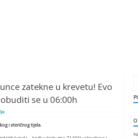
unce zatekne u krevetu! Evo
obuditi se u 06:00h
P
lje
O
og i eteričnog tijela.
Na
skih kanala – kojih u tijelu ima 72 000) uslovaljava i