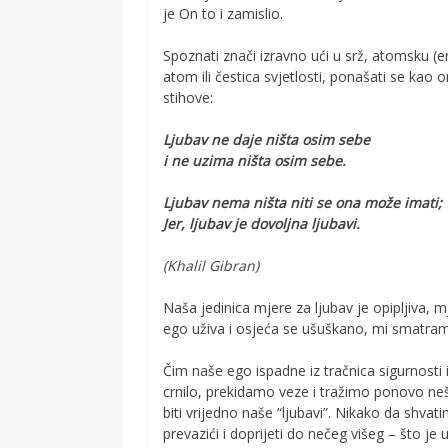
je On to i zamislio.
Spoznati znači izravno ući u srž, atomsku (en
atom ili čestica svjetlosti, ponašati se kao on
stihove:
Ljubav ne daje ništa osim sebe
i ne uzima ništa osim sebe.
Ljubav nema ništa niti se ona može imati;
Jer, ljubav je dovoljna ljubavi.
(Khalil Gibran)
Naša jedinica mjere za ljubav je opipljiva, mj
ego uživa i osjeća se ušuškano, mi smatram
Čim naše ego ispadne iz tračnica sigurnosti
crnilo, prekidamo veze i tražimo ponovo nešt
biti vrijedno naše “ljubavi”. Nikako da shv
prevazići i doprijeti do nečeg višeg – što je u