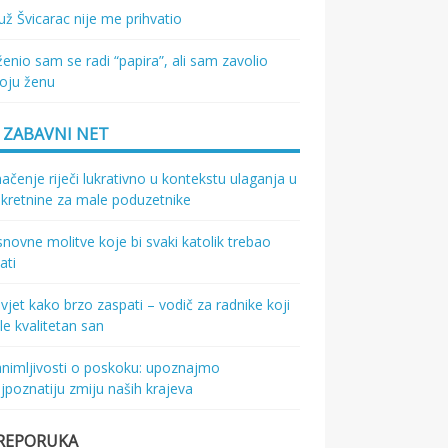
ž Švicarac nije me prihvatio
enio sam se radi “papira”, ali sam zavolio
oju ženu
ZABAVNI NET
ačenje riječi lukrativno u kontekstu ulaganja u
kretnine za male poduzetnike
novne molitve koje bi svaki katolik trebao
ati
vjet kako brzo zaspati – vodič za radnike koji
le kvalitetan san
nimljivosti o poskoku: upoznajmo
jpoznatiju zmiju naših krajeva
REPORUKA