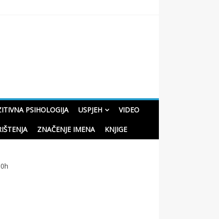
oučne priče o životu
ITIVNA PSIHOLOGIJA
USPJEH
VIDEO
RIŠTENJA
ZNAČENJE IMENA
KNJIGE
00h