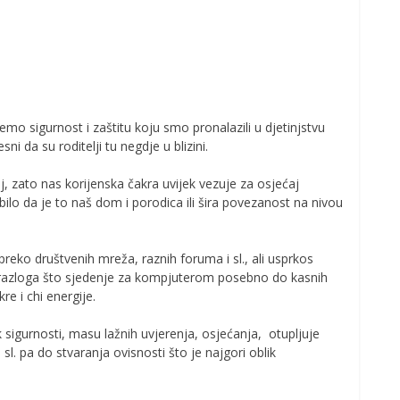
emo sigurnost i zaštitu koju smo pronalazili u djetinjstvu
i da su roditelji tu negdje u blizini.
 zato nas korijenska čakra uvijek vezuje za osjećaj
bilo da je to naš dom i porodica ili šira povezanost na nivou
 preko društvenih mreža, raznih foruma i sl., ali usprkos
 iz razloga što sjedenje za kompjuterom posebno do kasnih
re i chi energije.
ik sigurnosti, masu lažnih uvjerenja, osjećanja, otupljuje
 i sl. pa do stvaranja ovisnosti što je najgori oblik