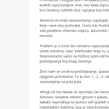
kvalitet uspostavljene veze, kao kada uspo
kroz bezbroj različitih žica i spojeva koji t
Možemo mi imati nasuvremeniji i najskuplji ap
linije i veze nisu prohodne. Često nas frustr
sebi priuštimo vrhunsku odjeću, automobil, lj
nesretni.
Problem je u tome što nemamo uspostavlje
učiniti sretnima, naše “telefonske” linije su
funkcioniramo samo na fizičkoj razini održava
preživljavanja koji imaju životinje.
Život nam se svodi na preživljavanje, spava
njegovim potrebama. To je nivo 1., 2. i 3. 
zaustavljanje na pola puta.
Mnogi od nas nikada ne spoznaju čari bezus
duhovno razvijene veličine govore o ljubavi,
dakako najvrednija na ljestvici svih ljudskih 
materijalnim dobrima, ona je čista božanska