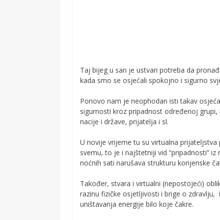
Taj bijeg u san je ustvari potreba da pronađ
kada smo se osjećali spokojno i sigurno svjesn
Ponovo nam je neophodan isti takav osjećaj,
sigurnosti kroz pripadnost određenoj grupi, 
nacije i države, prijatelja i sl.
U novije vrijeme tu su virtualna prijateljstva
svemu, to je i najštetniji vid “pripadnosti”
noćnih sati narušava strukturu korijenske čak
Također, stvara i virtualni (nepostojeći) obl
razinu fizičke osjetljivosti i brige o zdravlju,
uništavanja energije bilo koje čakre.