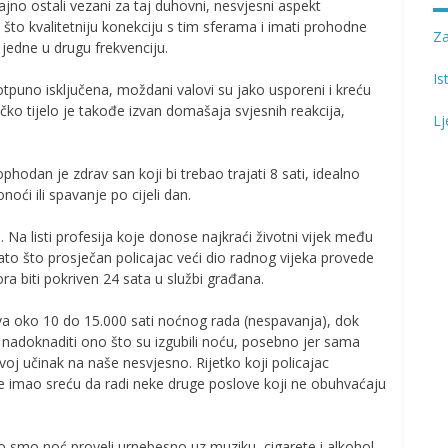
ajno ostali vezani za taj duhovni, nesvjesni aspekt
što kvalitetniju konekciju s tim sferama i imati prohodne
Z
 jedne u drugu frekvenciju.
Is
potpuno isključena, moždani valovi su jako usporeni i kreću
zičko tijelo je takođe izvan domašaja svjesnih reakcija,
Lj
phodan je zdrav san koji bi trebao trajati 8 sati, idealno
noći ili spavanje po cijeli dan.
 Na listi profesija koje donose najkraći životni vijek među
zato što prosječan policajac veći dio radnog vijeka provede
ra biti pokriven 24 sata u službi građana.
eva oko 10 do 15.000 sati noćnog rada (nespavanja), dok
 nadoknaditi ono što su izgubili noću, posebno jer sama
oj učinak na naše nesvjesno. Rijetko koji policajac
ije imao sreću da radi neke druge poslove koji ne obuhvaćaju
 smo noć proveli urnebesno uz muziku, cigarete i alkohol,