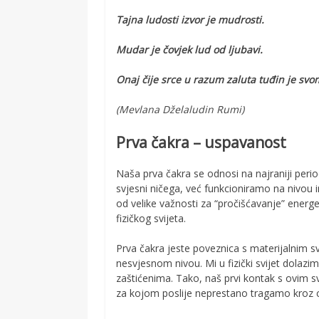
Tajna ludosti izvor je mudrosti.
Mudar je čovjek lud od ljubavi.
Onaj čije srce u razum zaluta tuđin je svo
(Mevlana Dželaludin Rumi)
Prva čakra – uspavanost
Naša prva čakra se odnosi na najraniji peri
svjesni ničega, već funkcioniramo na nivou 
od velike važnosti za “pročišćavanje” energ
fizičkog svijeta.
Prva čakra jeste poveznica s materijalnim sv
nesvjesnom nivou. Mi u fizički svijet dolaz
zaštićenima. Tako, naš prvi kontak s ovim s
za kojom poslije neprestano tragamo kroz cij