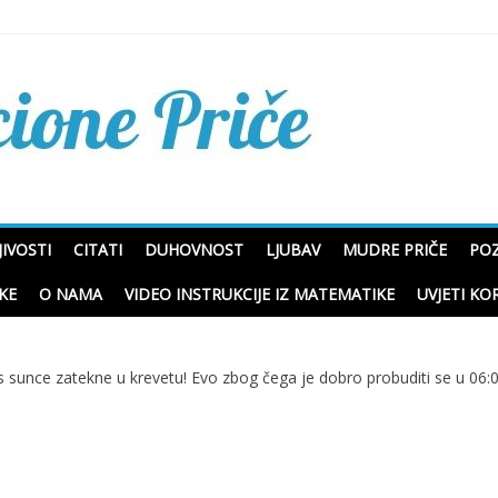
Mudre priče o životu i p
IVOSTI
CITATI
DUHOVNOST
LJUBAV
MUDRE PRIČE
POZ
KE
O NAMA
VIDEO INSTRUKCIJE IZ MATEMATIKE
UVJETI KO
 sunce zatekne u krevetu! Evo zbog čega je dobro probuditi se u 06: