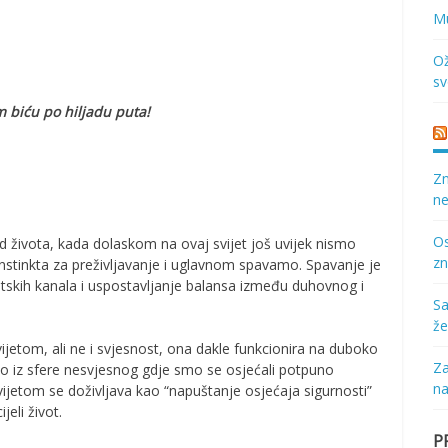
Mu
Ož
sv
m biću po hiljadu puta!
Zn
ne
Os
od života, kada dolaskom na ovaj svijet još uvijek nismo
zn
instinkta za preživljavanje i uglavnom spavamo. Spavanje je
etskih kanala i uspostavljanje balansa između duhovnog i
Sa
že
ijetom, ali ne i svjesnost, ona dakle funkcionira na duboko
Za
imo iz sfere nesvjesnog gdje smo se osjećali potpuno
na
vijetom se doživljava kao “napuštanje osjećaja sigurnosti”
eli život.
P