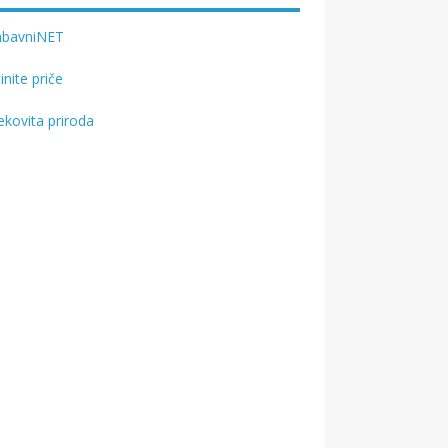
abavniNET
tinite priče
ekovita priroda