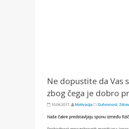
Ne dopustite da Vas s
zbog čega je dobro pr
10.04.2017.
Motivacija
Duhovnost
,
Zdrav
Naše čakre predstavljaju sponu između fizičk
Prohodnost mnogobrojnih meridijana (energet