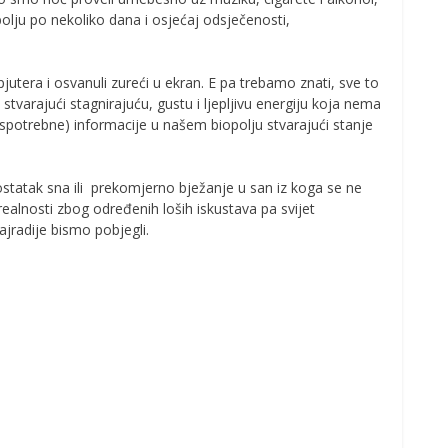
bolju po nekoliko dana i osjećaj odsječenosti,
utera i osvanuli zureći u ekran. E pa trebamo znati, sve to
, stvarajući stagnirajuću, gustu i ljepljivu energiju koja nema
espotrebne) informacije u našem biopolju stvarajući stanje
statak sna ili prekomjerno bježanje u san iz koga se ne
e realnosti zbog određenih loših iskustava pa svijet
ajradije bismo pobjegli.