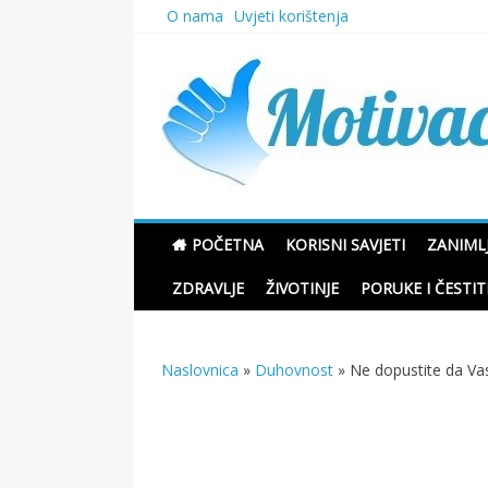
Skip
O nama
Uvjeti korištenja
to
content
Motivacione Priče
POČETNA
KORISNI SAVJETI
ZANIMLJ
ZDRAVLJE
ŽIVOTINJE
PORUKE I ČESTIT
Naslovnica
»
Duhovnost
»
Ne dopustite da Vas