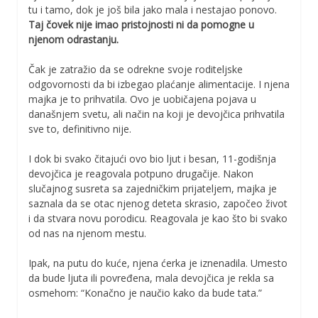
tu i tamo, dok je još bila jako mala i nestajao ponovo.
Taj čovek nije imao pristojnosti ni da pomogne u
njenom odrastanju.
Čak je zatražio da se odrekne svoje roditeljske
odgovornosti da bi izbegao plaćanje alimentacije. I njena
majka je to prihvatila. Ovo je uobičajena pojava u
današnjem svetu, ali način na koji je devojčica prihvatila
sve to, definitivno nije.
I dok bi svako čitajući ovo bio ljut i besan, 11-godišnja
devojčica je reagovala potpuno drugačije. Nakon
slučajnog susreta sa zajedničkim prijateljem, majka je
saznala da se otac njenog deteta skrasio, započeo život
i da stvara novu porodicu. Reagovala je kao što bi svako
od nas na njenom mestu.
Ipak, na putu do kuće, njena ćerka je iznenadila. Umesto
da bude ljuta ili povređena, mala devojčica je rekla sa
osmehom: “Konačno je naučio kako da bude tata.”