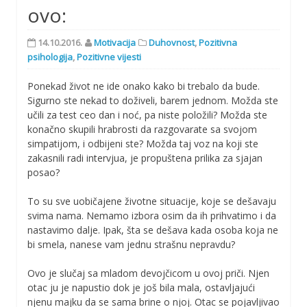
ovo:
14.10.2016.
Motivacija
Duhovnost
,
Pozitivna
psihologija
,
Pozitivne vijesti
Ponekad život ne ide onako kako bi trebalo da bude.
Sigurno ste nekad to doživeli, barem jednom. Možda ste
učili za test ceo dan i noć, pa niste položili? Možda ste
konačno skupili hrabrosti da razgovarate sa svojom
simpatijom, i odbijeni ste? Možda taj voz na koji ste
zakasnili radi intervjua, je propuštena prilika za sjajan
posao?
To su sve uobičajene životne situacije, koje se dešavaju
svima nama. Nemamo izbora osim da ih prihvatimo i da
nastavimo dalje. Ipak, šta se dešava kada osoba koja ne
bi smela, nanese vam jednu strašnu nepravdu?
Ovo je slučaj sa mladom devojčicom u ovoj priči. Njen
otac ju je napustio dok je još bila mala, ostavljajući
njenu majku da se sama brine o njoj. Otac se pojavljivao