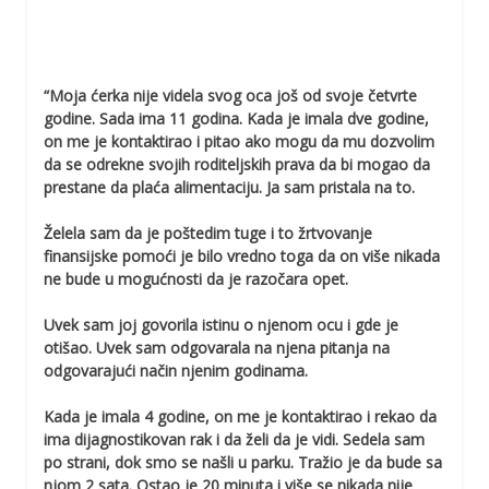
“Moja ćerka nije videla svog oca još od svoje četvrte
godine. Sada ima 11 godina. Kada je imala dve godine,
on me je kontaktirao i pitao ako mogu da mu dozvolim
da se odrekne svojih roditeljskih prava da bi mogao da
prestane da plaća alimentaciju. Ja sam pristala na to.
Želela sam da je poštedim tuge i to žrtvovanje
finansijske pomoći je bilo vredno toga da on više nikada
ne bude u mogućnosti da je razočara opet.
Uvek sam joj govorila istinu o njenom ocu i gde je
otišao. Uvek sam odgovarala na njena pitanja na
odgovarajući način njenim godinama.
Kada je imala 4 godine, on me je kontaktirao i rekao da
ima dijagnostikovan rak i da želi da je vidi. Sedela sam
po strani, dok smo se našli u parku. Tražio je da bude sa
njom 2 sata. Ostao je 20 minuta i više se nikada nije