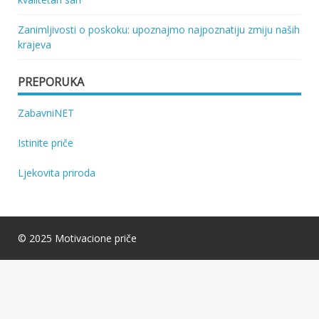
Zanimljivosti o poskoku: upoznajmo najpoznatiju zmiju naših
krajeva
PREPORUKA
ZabavniNET
Istinite priče
Ljekovita priroda
© 2025 Motivacione priče