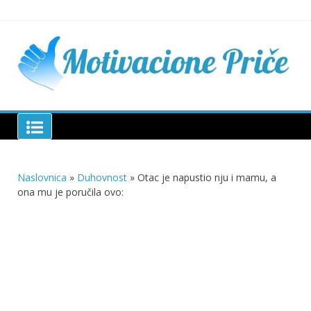
Skip
to
content
Mu
pri
živo
pou
pri
Motivacione Priče
živ
Naslovnica
»
Duhovnost
»
Otac je napustio nju i mamu, a
ona mu je poručila ovo: