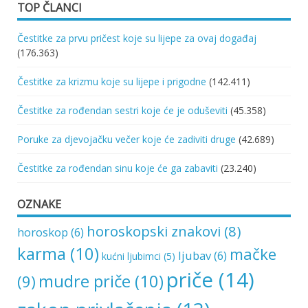
TOP ČLANCI
Čestitke za prvu pričest koje su lijepe za ovaj događaj
(176.363)
Čestitke za krizmu koje su lijepe i prigodne
(142.411)
Čestitke za rođendan sestri koje će je oduševiti
(45.358)
Poruke za djevojačku večer koje će zadiviti druge
(42.689)
Čestitke za rođendan sinu koje će ga zabaviti
(23.240)
OZNAKE
horoskopski znakovi
(8)
horoskop
(6)
karma
(10)
mačke
ljubav
(6)
kućni ljubimci
(5)
priče
(14)
mudre priče
(10)
(9)