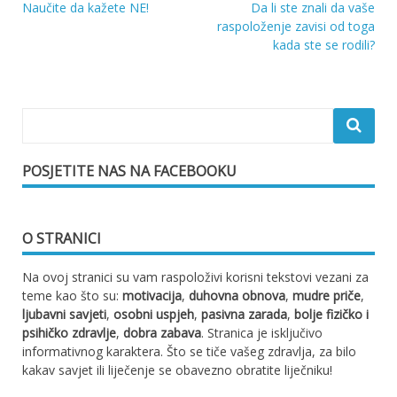
Naučite da kažete NE!
Da li ste znali da vaše
Navigacija
raspoloženje zavisi od toga
kada ste se rodili?
objava
POSJETITE NAS NA FACEBOOKU
O STRANICI
Na ovoj stranici su vam raspoloživi korisni tekstovi vezani za
teme kao što su:
motivacija
,
duhovna obnova
,
mudre priče
,
ljubavni savjeti
,
osobni uspjeh
,
pasivna zarada
,
bolje fizičko i
psihičko zdravlje
,
dobra zabava
. Stranica je isključivo
informativnog karaktera. Što se tiče vašeg zdravlja, za bilo
kakav savjet ili liječenje se obavezno obratite liječniku!