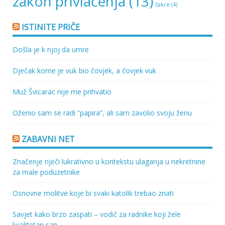
zakon privlačenja
(13)
čakre
(4)
ISTINITE PRIČE
Došla je k njoj da umre
Dječak kome je vuk bio čovjek, a čovjek vuk
Muž Švicarac nije me prihvatio
Oženio sam se radi “papira”, ali sam zavolio svoju ženu
ZABAVNI NET
Značenje riječi lukrativno u kontekstu ulaganja u nekretnine
za male poduzetnike
Osnovne molitve koje bi svaki katolik trebao znati
Savjet kako brzo zaspati – vodič za radnike koji žele
kvalitetan san