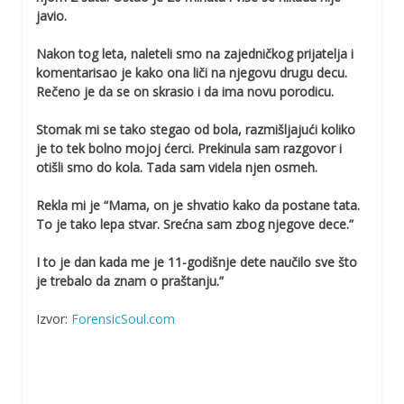
javio.
Nakon tog leta, naleteli smo na zajedničkog prijatelja i
komentarisao je kako ona liči na njegovu drugu decu.
Rečeno je da se on skrasio i da ima novu porodicu.
Stomak mi se tako stegao od bola, razmišljajući koliko
je to tek bolno mojoj ćerci. Prekinula sam razgovor i
otišli smo do kola. Tada sam videla njen osmeh.
Rekla mi je “Mama, on je shvatio kako da postane tata.
To je tako lepa stvar. Srećna sam zbog njegove dece.”
I to je dan kada me je 11-godišnje dete naučilo sve što
je trebalo da znam o praštanju.”
Izvor:
ForensicSoul.com