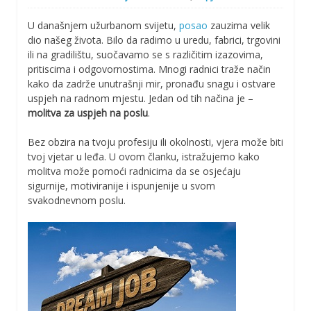
U današnjem užurbanom svijetu,
posao
zauzima velik
dio našeg života. Bilo da radimo u uredu, fabrici, trgovini
ili na gradilištu, suočavamo se s različitim izazovima,
pritiscima i odgovornostima. Mnogi radnici traže način
kako da zadrže unutrašnji mir, pronađu snagu i ostvare
uspjeh na radnom mjestu. Jedan od tih načina je –
molitva za uspjeh na poslu
.
Bez obzira na tvoju profesiju ili okolnosti, vjera može biti
tvoj vjetar u leđa. U ovom članku, istražujemo kako
molitva može pomoći radnicima da se osjećaju
sigurnije, motiviranije i ispunjenije u svom
svakodnevnom poslu.