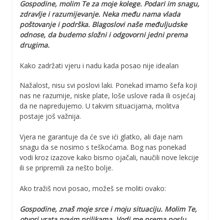
Gospodine, molim Te za moje kolege. Podari im snagu,
zdravlje i razumijevanje. Neka među nama vlada
poštovanje i podrška. Blagoslovi naše međuljudske
odnose, da budemo složni i odgovorni jedni prema
drugima.
Kako zadržati vjeru i nadu kada posao nije idealan
Nažalost, nisu svi poslovi laki. Ponekad imamo šefa koji
nas ne razumije, niske plate, loše uslove rada ili osjećaj
da ne napredujemo. U takvim situacijama, molitva
postaje još važnija.
Vjera ne garantuje da će sve ići glatko, ali daje nam
snagu da se nosimo s teškoćama. Bog nas ponekad
vodi kroz izazove kako bismo ojačali, naučili nove lekcije
ili se pripremili za nešto bolje.
Ako tražiš novi posao, možeš se moliti ovako:
Gospodine, znaš moje srce i moju situaciju. Molim Te,
otvori vrata novim prilikama. Vodi me prema poslu