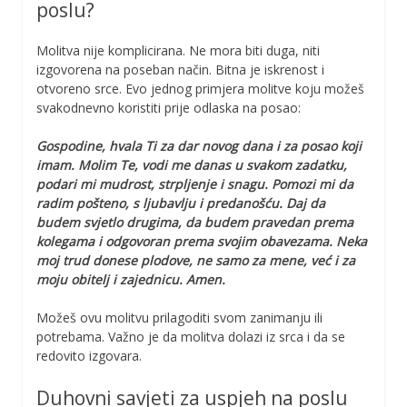
poslu?
Molitva nije komplicirana. Ne mora biti duga, niti
izgovorena na poseban način. Bitna je iskrenost i
otvoreno srce. Evo jednog primjera molitve koju možeš
svakodnevno koristiti prije odlaska na posao:
Gospodine, hvala Ti za dar novog dana i za posao koji
imam. Molim Te, vodi me danas u svakom zadatku,
podari mi mudrost, strpljenje i snagu. Pomozi mi da
radim pošteno, s ljubavlju i predanošću. Daj da
budem svjetlo drugima, da budem pravedan prema
kolegama i odgovoran prema svojim obavezama. Neka
moj trud donese plodove, ne samo za mene, već i za
moju obitelj i zajednicu. Amen.
Možeš ovu molitvu prilagoditi svom zanimanju ili
potrebama. Važno je da molitva dolazi iz srca i da se
redovito izgovara.
Duhovni savjeti za uspjeh na poslu