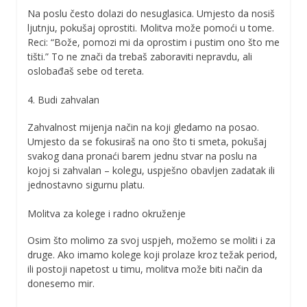
Na poslu često dolazi do nesuglasica. Umjesto da nosiš
ljutnju, pokušaj oprostiti. Molitva može pomoći u tome.
Reci: “Bože, pomozi mi da oprostim i pustim ono što me
tišti.” To ne znači da trebaš zaboraviti nepravdu, ali
oslobađaš sebe od tereta.
4. Budi zahvalan
Zahvalnost mijenja način na koji gledamo na posao.
Umjesto da se fokusiraš na ono što ti smeta, pokušaj
svakog dana pronaći barem jednu stvar na poslu na
kojoj si zahvalan – kolegu, uspješno obavljen zadatak ili
jednostavno sigurnu platu.
Molitva za kolege i radno okruženje
Osim što molimo za svoj uspjeh, možemo se moliti i za
druge. Ako imamo kolege koji prolaze kroz težak period,
ili postoji napetost u timu, molitva može biti način da
donesemo mir.