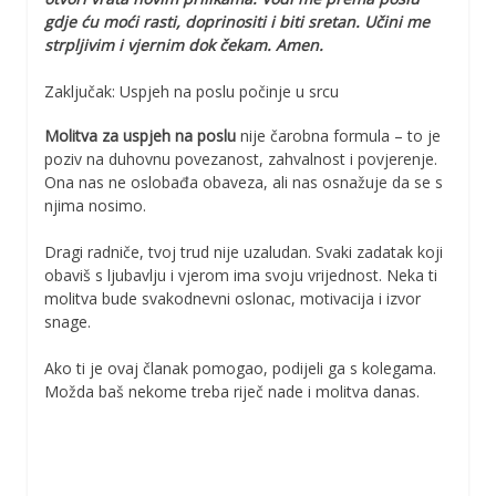
gdje ću moći rasti, doprinositi i biti sretan. Učini me
strpljivim i vjernim dok čekam. Amen.
Zaključak: Uspjeh na poslu počinje u srcu
Molitva za uspjeh na poslu
nije čarobna formula – to je
poziv na duhovnu povezanost, zahvalnost i povjerenje.
Ona nas ne oslobađa obaveza, ali nas osnažuje da se s
njima nosimo.
Dragi radniče, tvoj trud nije uzaludan. Svaki zadatak koji
obaviš s ljubavlju i vjerom ima svoju vrijednost. Neka ti
molitva bude svakodnevni oslonac, motivacija i izvor
snage.
Ako ti je ovaj članak pomogao, podijeli ga s kolegama.
Možda baš nekome treba riječ nade i molitva danas.