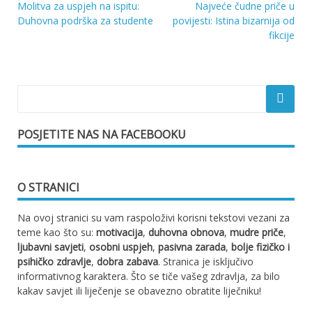
Molitva za uspjeh na ispitu:
Najveće čudne priče u
Navigacija
Duhovna podrška za studente
povijesti: Istina bizarnija od
fikcije
objava
POSJETITE NAS NA FACEBOOKU
O STRANICI
Na ovoj stranici su vam raspoloživi korisni tekstovi vezani za
teme kao što su:
motivacija
,
duhovna obnova
,
mudre priče
,
ljubavni savjeti
,
osobni uspjeh
,
pasivna zarada
,
bolje fizičko i
psihičko zdravlje
,
dobra zabava
. Stranica je isključivo
informativnog karaktera. Što se tiče vašeg zdravlja, za bilo
kakav savjet ili liječenje se obavezno obratite liječniku!