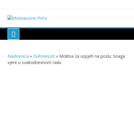
Skip
to
content
Motivacione Priče
Mudre priče o životu i poučne priče o životu
Naslovnica
»
Duhovnost
»
Molitva za uspjeh na poslu: Snaga
vjere u svakodnevnom radu