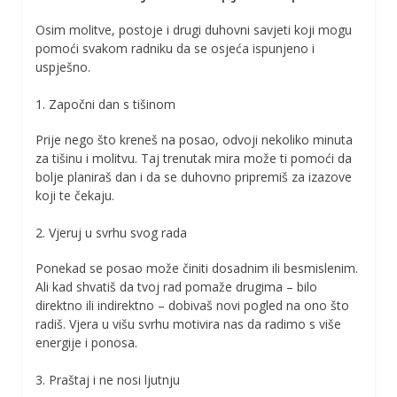
Osim molitve, postoje i drugi duhovni savjeti koji mogu
pomoći svakom radniku da se osjeća ispunjeno i
uspješno.
1. Započni dan s tišinom
Prije nego što kreneš na posao, odvoji nekoliko minuta
za tišinu i molitvu. Taj trenutak mira može ti pomoći da
bolje planiraš dan i da se duhovno pripremiš za izazove
koji te čekaju.
2. Vjeruj u svrhu svog rada
Ponekad se posao može činiti dosadnim ili besmislenim.
Ali kad shvatiš da tvoj rad pomaže drugima – bilo
direktno ili indirektno – dobivaš novi pogled na ono što
radiš. Vjera u višu svrhu motivira nas da radimo s više
energije i ponosa.
3. Praštaj i ne nosi ljutnju