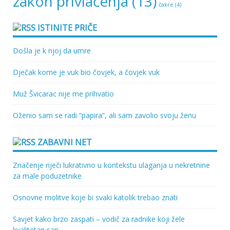
zakon privlačenja
(13)
čakre
(4)
ISTINITE PRIČE
Došla je k njoj da umre
Dječak kome je vuk bio čovjek, a čovjek vuk
Muž Švicarac nije me prihvatio
Oženio sam se radi “papira”, ali sam zavolio svoju ženu
ZABAVNI NET
Značenje riječi lukrativno u kontekstu ulaganja u nekretnine
za male poduzetnike
Osnovne molitve koje bi svaki katolik trebao znati
Savjet kako brzo zaspati – vodič za radnike koji žele
kvalitetan san