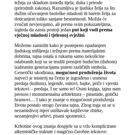
težnja za skladom između tijela, duha i prirode
(prirodnih zakona). Razumljiva je ljudska želja za što
dužim očuvanjem biološke mladosti ili barem želja za
doticanjem toliko sanjane besmrtnosti. Možda će
zvučati nevjerojatno, ali prema svim pokazateljima,
izgleda da zaista postoji jedan
put koji vodi prema
vječnoj mladosti i tjelesnoj svježini
.
Možemo zamisliti kako je postepeno opadanjem
ljudskog mišljenja i težnjom prema materijalnim
dobrima, tajna ostala u rukama samo nekolicine
odabranih koji su se trudili prenijeti budućim (duhom)
izabranim generacijama putem različitih simbola.
Generički ukodirana,
mogućnost produženja života
najveći je misterij na čemu je izgrađena i usmena
predaja (kultura), legende, mitovi, bajke, priče i vjerski
tekstovi – predaja. I ne samo to! Osim knjiga, tajnu nam
prenosi i monumentalna arhitektura – piramide, gotički
hramovi… I tako je znanje o mogućnosti produženja
života postalo strogo čuvana tajna. Zbog toga su se u
nezamislivoj mjeri uništavale književne zbirke,
nezamjenjivi arhivi, pisani spomenici.
Krhotine ovog znanja dospjele su u vrlo komplicirane
alkemističke traktate i magično-čarobne tekstove.