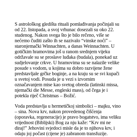
S astrološkog gledišta rituali pomlađivanja počinjali su
od 22. listopada, a svoj vrhunac dosezali su oko 22.
studenog. Nakon svega što je bilo rečeno, više se
nećemo čuditi zašto ih se nazivalo “vinske noći” –
staronjemački Winnachten, a danas Weinnachten. U
gotičkim hramovima još u ranom srednjem vijeku
održavale su se proslave luđaka (budala), ponekad uz
sudjelovanje crkve. U hramovima su se nalazile velike
posude s vodom, u kojima su dobro razvijene žene
predstavljale grčke boginje, a na kraju su se svi kupači
u svetoj vodi. Posuda je u vezi s izvornim
označavanjem mise kao svetog obreda (latinski missa,
njemački die Messe, engleski mass), od čega je i
potekla riječ Christmas – Božić.
Voda predstavlja u hermetičkoj simbolici – majku, vino
– sina. Nova krv, nakon provedenog čišćenja
(oporavka, regeneracije) je pravo bogatstvo, ima veliku
vrijednost (Biblijski) Bog za nju kaže: “Krv mi ne
diraj!” Jehovini svjedoci misle da je to njihova krv, i
odaju joj počast (cijene je) zabranom transfuzije.