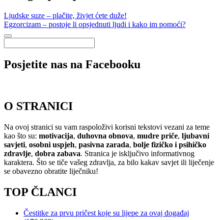
Ljudske suze – plačite, živjet ćete duže!
Egzorcizam – postoje li opsjednuti ljudi i kako im pomoći?
Posjetite nas na Facebooku
O STRANICI
Na ovoj stranici su vam raspoloživi korisni tekstovi vezani za teme
kao što su:
motivacija
,
duhovna obnova
,
mudre priče
,
ljubavni
savjeti
,
osobni uspjeh
,
pasivna zarada
,
bolje fizičko i psihičko
zdravlje
,
dobra zabava
. Stranica je isključivo informativnog
karaktera. Što se tiče vašeg zdravlja, za bilo kakav savjet ili liječenje
se obavezno obratite liječniku!
TOP ČLANCI
Čestitke za prvu pričest koje su lijepe za ovaj događaj