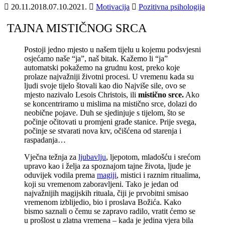
20.11.2018.
07.10.2021.
Motivacija
Pozitivna psihologija
TAJNA MISTIČNOG SRCA
Postoji jedno mjesto u našem tijelu u kojemu podsvjesni
osjećamo naše “ja”, naš bitak. Kažemo li “ja”
automatski pokažemo na grudnu kost, preko koje
prolaze najvažniji životni procesi. U vremenu kada su
ljudi svoje tijelo štovali kao dio Najviše sile, ovo se
mjesto nazivalo Lesois Christois, ili
mistično srce.
Ako
se koncentriramo u mislima na mistično srce, dolazi do
neobične pojave. Duh se sjedinjuje s tijelom, što se
počinje očitovati u promjeni građe stanice. Prije svega,
počinje se stvarati nova krv, očišćena od starenja i
raspadanja…
Vječna težnja za
ljubavlju
, ljepotom, mladošću i srećom
upravo kao i želja za spoznajom tajne života, ljude je
oduvijek vodila prema
magiji
, mistici i raznim ritualima,
koji su vremenom zaboravljeni. Tako je jedan od
najvažnijih magijskih rituala, čiji je prvobitni smisao
vremenom izblijedio, bio i proslava Božića. Kako
bismo saznali o čemu se zapravo radilo, vratit ćemo se
u prošlost u zlatna vremena – kada je jedina vjera bila