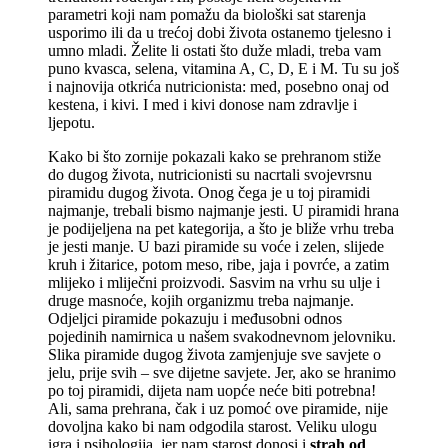
parametri koji nam pomažu da biološki sat starenja
usporimo ili da u trećoj dobi života ostanemo tjelesno i
umno mladi. Želite li ostati što duže mladi, treba vam
puno kvasca, selena, vitamina A, C, D, E i M. Tu su još
i najnovija otkrića nutricionista: med, posebno onaj od
kestena, i kivi. I med i kivi donose nam zdravlje i
ljepotu.
Kako bi što zornije pokazali kako se prehranom stiže
do dugog života, nutricionisti su nacrtali svojevrsnu
piramidu dugog života. Onog čega je u toj piramidi
najmanje, trebali bismo najmanje jesti. U piramidi hrana
je podijeljena na pet kategorija, a što je bliže vrhu treba
je jesti manje. U bazi piramide su voće i zelen, slijede
kruh i žitarice, potom meso, ribe, jaja i povrće, a zatim
mlijeko i mliječni proizvodi. Sasvim na vrhu su ulje i
druge masnoće, kojih organizmu treba najmanje.
Odjeljci piramide pokazuju i međusobni odnos
pojedinih namirnica u našem svakodnevnom jelovniku.
Slika piramide dugog života zamjenjuje sve savjete o
jelu, prije svih – sve dijetne savjete. Jer, ako se hranimo
po toj piramidi, dijeta nam uopće neće biti potrebna!
Ali, sama prehrana, čak i uz pomoć ove piramide, nije
dovoljna kako bi nam odgodila starost. Veliku ulogu
igra i psihologija, jer nam starost donosi i
strah od