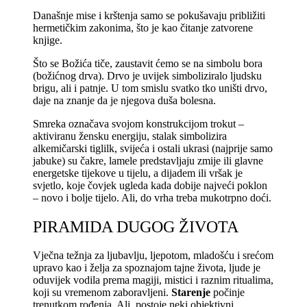
Današnje mise i krštenja samo se pokušavaju približiti
hermetičkim zakonima, što je kao čitanje zatvorene
knjige.
Što se Božića tiče, zaustavit ćemo se na simbolu bora
(božićnog drva). Drvo je uvijek simboliziralo ljudsku
brigu, ali i patnje. U tom smislu svatko tko uništi drvo,
daje na znanje da je njegova duša bolesna.
Smreka označava svojom konstrukcijom trokut –
aktiviranu žensku energiju, stalak simbolizira
alkemičarski tiglilk, svijeća i ostali ukrasi (najprije samo
jabuke) su čakre, lamele predstavljaju zmije ili glavne
energetske tijekove u tijelu, a dijadem ili vršak je
svjetlo, koje čovjek ugleda kada dobije najveći poklon
– novo i bolje tijelo. Ali, do vrha treba mukotrpno doći.
PIRAMIDA DUGOG ŽIVOTA
Vječna težnja za ljubavlju, ljepotom, mladošću i srećom
upravo kao i želja za spoznajom tajne života, ljude je
oduvijek vodila prema magiji, mistici i raznim ritualima,
koji su vremenom zaboravljeni.
Starenje
počinje
trenutkom rođenja. Ali, postoje neki objektivni