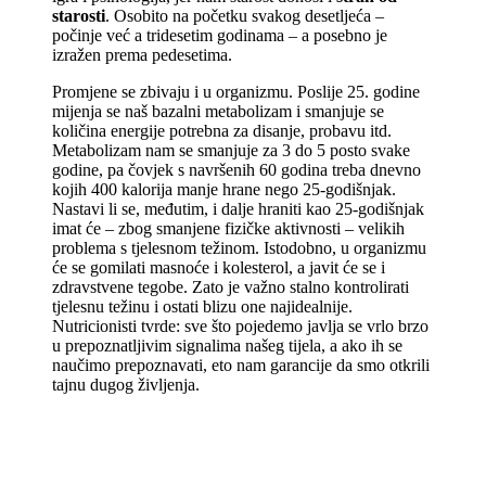
starosti
. Osobito na početku svakog desetljeća –
počinje već a tridesetim godinama – a posebno je
izražen prema pedesetima.
Promjene se zbivaju i u organizmu. Poslije 25. godine
mijenja se naš bazalni metabolizam i smanjuje se
količina energije potrebna za disanje, probavu itd.
Metabolizam nam se smanjuje za 3 do 5 posto svake
godine, pa čovjek s navršenih 60 godina treba dnevno
kojih 400 kalorija manje hrane nego 25-godišnjak.
Nastavi li se, međutim, i dalje hraniti kao 25-godišnjak
imat će – zbog smanjene fizičke aktivnosti – velikih
problema s tjelesnom težinom. Istodobno, u organizmu
će se gomilati masnoće i kolesterol, a javit će se i
zdravstvene tegobe. Zato je važno stalno kontrolirati
tjelesnu težinu i ostati blizu one najidealnije.
Nutricionisti tvrde: sve što pojedemo javlja se vrlo brzo
u prepoznatljivim signalima našeg tijela, a ako ih se
naučimo prepoznavati, eto nam garancije da smo otkrili
tajnu dugog življenja.