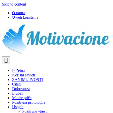
Skip to content
O nama
Uvjeti korištenja
Motivacione Priče
Mudre priče o životu i poučne priče o životu
Početna
Korisni savjeti
ZANIMLJIVOSTI
Citati
Duhovnost
Ljubav
Mudre priče
Pozitivna psihologija
Uspjeh
Pozitivne vijesti