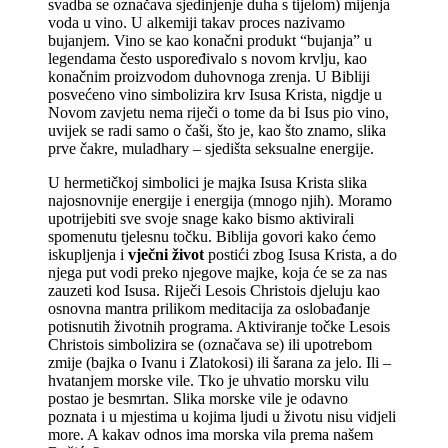
svadba se označava sjedinjenje duha s tijelom) mijenja
voda u vino. U alkemiji takav proces nazivamo
bujanjem. Vino se kao konačni produkt “bujanja” u
legendama često uspoređivalo s novom krvlju, kao
konačnim proizvodom duhovnoga zrenja. U Bibliji
posvećeno vino simbolizira krv Isusa Krista, nigdje u
Novom zavjetu nema riječi o tome da bi Isus pio vino,
uvijek se radi samo o čaši, što je, kao što znamo, slika
prve čakre, muladhary – sjedišta seksualne energije.
U hermetičkoj simbolici je majka Isusa Krista slika
najosnovnije energije i energija (mnogo njih). Moramo
upotrijebiti sve svoje snage kako bismo aktivirali
spomenutu tjelesnu točku. Biblija govori kako ćemo
iskupljenja i
vječni život
postići zbog Isusa Krista, a do
njega put vodi preko njegove majke, koja će se za nas
zauzeti kod Isusa. Riječi Lesois Christois djeluju kao
osnovna mantra prilikom meditacija za oslobađanje
potisnutih životnih programa. Aktiviranje točke Lesois
Christois simbolizira se (označava se) ili upotrebom
zmije (bajka o Ivanu i Zlatokosi) ili šarana za jelo. Ili –
hvatanjem morske vile. Tko je uhvatio morsku vilu
postao je besmrtan. Slika morske vile je odavno
poznata i u mjestima u kojima ljudi u životu nisu vidjeli
more. A kakav odnos ima morska vila prema našem