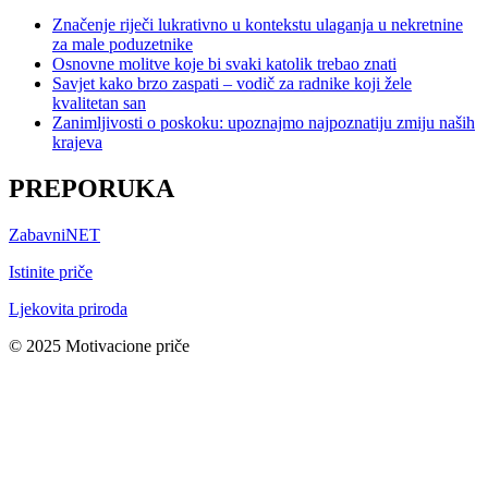
Značenje riječi lukrativno u kontekstu ulaganja u nekretnine
za male poduzetnike
Osnovne molitve koje bi svaki katolik trebao znati
Savjet kako brzo zaspati – vodič za radnike koji žele
kvalitetan san
Zanimljivosti o poskoku: upoznajmo najpoznatiju zmiju naših
krajeva
PREPORUKA
ZabavniNET
Istinite priče
Ljekovita priroda
© 2025 Motivacione priče