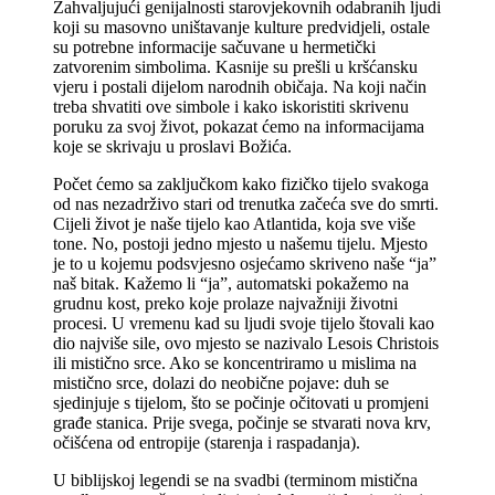
Zahvaljujući genijalnosti starovjekovnih odabranih ljudi
koji su masovno uništavanje kulture predvidjeli, ostale
su potrebne informacije sačuvane u hermetički
zatvorenim simbolima. Kasnije su prešli u kršćansku
vjeru i postali dijelom narodnih običaja. Na koji način
treba shvatiti ove simbole i kako iskoristiti skrivenu
poruku za svoj život, pokazat ćemo na informacijama
koje se skrivaju u proslavi Božića.
Počet ćemo sa zaključkom kako fizičko tijelo svakoga
od nas nezadrživo stari od trenutka začeća sve do smrti.
Cijeli život je naše tijelo kao Atlantida, koja sve više
tone. No, postoji jedno mjesto u našemu tijelu. Mjesto
je to u kojemu podsvjesno osjećamo skriveno naše “ja”
naš bitak. Kažemo li “ja”, automatski pokažemo na
grudnu kost, preko koje prolaze najvažniji životni
procesi. U vremenu kad su ljudi svoje tijelo štovali kao
dio najviše sile, ovo mjesto se nazivalo Lesois Christois
ili mistično srce. Ako se koncentriramo u mislima na
mistično srce, dolazi do neobične pojave: duh se
sjedinjuje s tijelom, što se počinje očitovati u promjeni
građe stanica. Prije svega, počinje se stvarati nova krv,
očišćena od entropije (starenja i raspadanja).
U biblijskoj legendi se na svadbi (terminom mistična