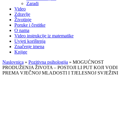
Zaradi
Video
Zdravlje
Životinje
Poruke i čestitke
O nama
Video instrukcije iz matematike
Uvjeti korištenja
Značenje imena
Knjige
Naslovnica
»
Pozitivna psihologija
»
MOGUĆNOST
PRODUŽENJA ŽIVOTA – POSTOJI LI PUT KOJI VODI
PREMA VJEČNOJ MLADOSTI I TJELESNOJ SVJEŽINI