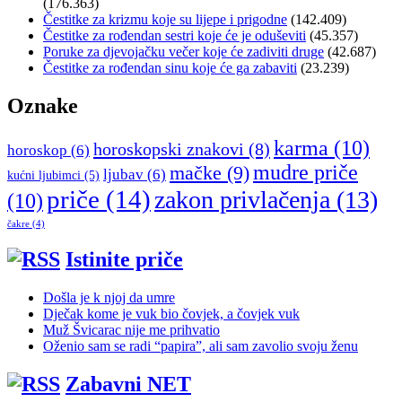
(176.363)
Čestitke za krizmu koje su lijepe i prigodne
(142.409)
Čestitke za rođendan sestri koje će je oduševiti
(45.357)
Poruke za djevojačku večer koje će zadiviti druge
(42.687)
Čestitke za rođendan sinu koje će ga zabaviti
(23.239)
Oznake
karma
(10)
horoskopski znakovi
(8)
horoskop
(6)
mudre priče
mačke
(9)
ljubav
(6)
kućni ljubimci
(5)
priče
(14)
zakon privlačenja
(13)
(10)
čakre
(4)
Istinite priče
Došla je k njoj da umre
Dječak kome je vuk bio čovjek, a čovjek vuk
Muž Švicarac nije me prihvatio
Oženio sam se radi “papira”, ali sam zavolio svoju ženu
Zabavni NET