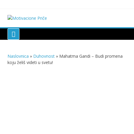
Skip
to
content
Motivacione Priče
Mudre priče o životu i poučne priče o životu
Naslovnica
»
Duhovnost
»
Mahatma Gandi – Budi promena
koju želiš videti u svetu!