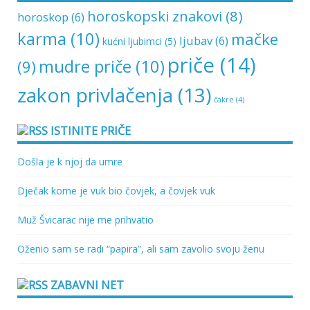
horoskopski znakovi
(8)
horoskop
(6)
karma
(10)
mačke
ljubav
(6)
kućni ljubimci
(5)
priče
(14)
mudre priče
(10)
(9)
zakon privlačenja
(13)
čakre
(4)
ISTINITE PRIČE
Došla je k njoj da umre
Dječak kome je vuk bio čovjek, a čovjek vuk
Muž Švicarac nije me prihvatio
Oženio sam se radi “papira”, ali sam zavolio svoju ženu
ZABAVNI NET