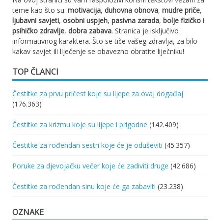
teme kao što su:
motivacija
,
duhovna obnova
,
mudre priče
,
ljubavni savjeti
,
osobni uspjeh
,
pasivna zarada
,
bolje fizičko i
psihičko zdravlje
,
dobra zabava
. Stranica je isključivo
informativnog karaktera. Što se tiče vašeg zdravlja, za bilo
kakav savjet ili liječenje se obavezno obratite liječniku!
TOP ČLANCI
Čestitke za prvu pričest koje su lijepe za ovaj događaj
(176.363)
Čestitke za krizmu koje su lijepe i prigodne
(142.409)
Čestitke za rođendan sestri koje će je oduševiti
(45.357)
Poruke za djevojačku večer koje će zadiviti druge
(42.686)
Čestitke za rođendan sinu koje će ga zabaviti
(23.238)
OZNAKE