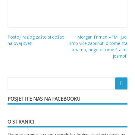
Postoji razlog zašto si došao
Morgan Frimen – “Mi ljudi
Navigacija
na ovaj svet!
smo više zabrinuti o tome šta
imamo, nego o tome šta mi
objava
jesmo!”
POSJETITE NAS NA FACEBOOKU
O STRANICI
Na ovoj stranici su vam raspoloživi korisni tekstovi vezani za