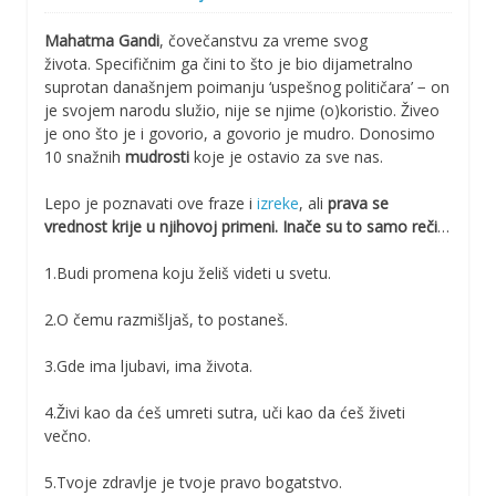
Mahatma Gandi
, čovečanstvu za vreme svog
života. Specifičnim ga čini to što je bio dijametralno
suprotan današnjem poimanju ‘uspešnog političara’ − on
je svojem narodu služio, nije se njime (o)koristio. Živeo
je ono što je i govorio, a govorio je mudro. Donosimo
10 snažnih
mudrosti
koje je ostavio za sve nas.
Lepo je poznavati ove fraze i
izreke
, ali
prava se
vrednost krije u njihovoj primeni. Inače su to samo reči
…
1.Budi promena koju želiš videti u svetu.
2.O čemu razmišljaš, to postaneš.
3.Gde ima ljubavi, ima života.
4.Živi kao da ćeš umreti sutra, uči kao da ćeš živeti
večno.
5.Tvoje zdravlje je tvoje pravo bogatstvo.