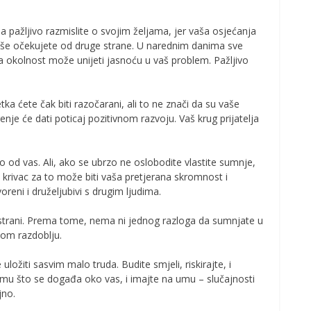
da pažljivo razmislite o svojim željama, jer vaša osjećanja
više očekujete od druge strane. U narednim danima sve
 okolnost može unijeti jasnoću u vaš problem. Pažljivo
a ćete čak biti razočarani, ali to ne znači da su vaše
enje će dati poticaj pozitivnom razvoju. Vaš krug prijatelja
ko od vas. Ali, ako se ubrzo ne oslobodite vlastite sumnje,
, krivac za to može biti vaša pretjerana skromnost i
oreni i druželjubivi s drugim ljudima.
 strani. Prema tome, nema ni jednog razloga da sumnjate u
nom razdoblju.
uložiti sasvim malo truda. Budite smjeli, riskirajte, i
vemu što se događa oko vas, i imajte na umu – slučajnosti
jno.