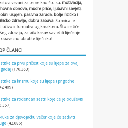
kstovi vezani za teme kao što su:
motivacija
,
uhovna obnova
,
mudre priče
,
ljubavni savjeti
,
obni uspjeh
,
pasivna zarada
,
bolje fizičko i
ihičko zdravlje
,
dobra zabava
. Stranica je
ključivo informativnog karaktera. Što se tiče
šeg zdravlja, za bilo kakav savjet ili liječenje
 obavezno obratite liječniku!
OP ČLANCI
stitke za prvu pričest koje su lijepe za ovaj
ogađaj
(176.363)
stitke za krizmu koje su lijepe i prigodne
42.409)
stitke za rođendan sestri koje će je oduševiti
5.357)
ruke za djevojačku večer koje će zadiviti
ruge
(42.686)