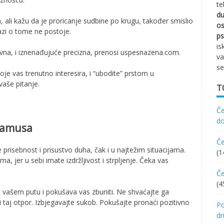
te
d
ali kažu da je proricanje sudbine po krugu, također smislio
os
zi o tome ne postoje.
ps
is
na, i iznenađujuće precizna, prenosi uspesnazena.com.
va
se
koje vas trenutno interesira, i “ubodite” prstom u
vaše pitanje.
T
Če
d
damusa
Če
 prisebnost i prisustvo duha, čak i u najtežim situacijama.
(1
a, jer u sebi imate izdržljivost i strpljenje. Čeka vas
Če
(4
 na vašem putu i pokušava vas zbuniti. Ne shvaćajte ga
ti taj otpor. Izbjegavajte sukob. Pokušajte pronaći pozitivno
Po
d