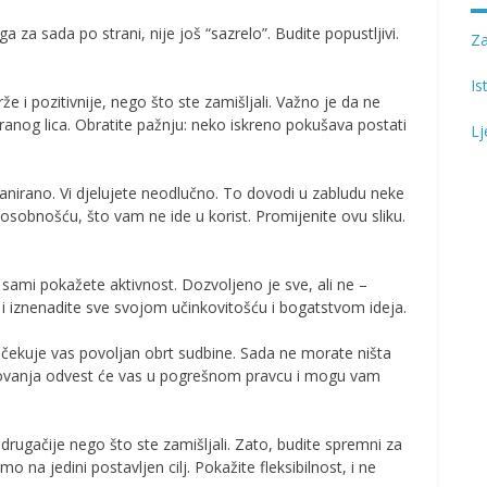
a za sada po strani, nije još “sazrelo”. Budite popustljivi.
Z
Is
 i pozitivnije, nego što ste zamišljali. Važno je da ne
anog lica. Obratite pažnju: neko iskreno pokušava postati
Lj
lanirano. Vi djelujete neodlučno. To dovodi u zabludu neke
osobnošću, što vam ne ide u korist. Promijenite ovu sliku.
o sami pokažete aktivnost. Dozvoljeno je sve, ali ne –
e i iznenadite sve svojom učinkovitošću i bogatstvom ideja.
Očekuje vas povoljan obrt sudbine. Sada ne morate ništa
djelovanja odvest će vas u pogrešnom pravcu i mogu vam
 drugačije nego što ste zamišljali. Zato, budite spremni za
o na jedini postavljen cilj. Pokažite fleksibilnost, i ne