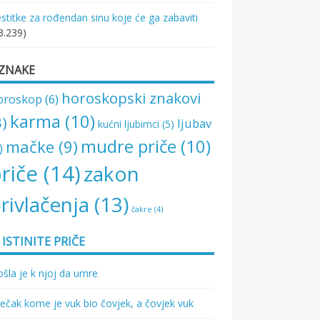
stitke za rođendan sinu koje će ga zabaviti
3.239)
ZNAKE
horoskopski znakovi
oroskop
(6)
karma
(10)
8)
ljubav
kućni ljubimci
(5)
mudre priče
(10)
mačke
(9)
)
riče
(14)
zakon
rivlačenja
(13)
čakre
(4)
ISTINITE PRIČE
šla je k njoj da umre
ečak kome je vuk bio čovjek, a čovjek vuk