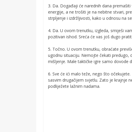
3. Da. Događaji će narednih dana premašiti 
energije, a ne trošiti je na nebitne stvari, p
strpljenje i izdržljivosti, kako u odnosu na 
4. Da. U ovom trenutku, izgleda, smiješi v
pozitivan ishod. Sreća će vas još dugo pratit
5. Točno. U ovom trenutku, obraćate previš
ugodnu situaciju. Nemojte čekati predugo, 
mišljenje. Male taktičke igre samo dovode d
6. Sve će ići malo teže, nego što očekujete. 
sasvim drugačijem svjetlu. Zato je krajnje 
podliježete lažnim nadama.