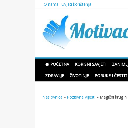
Skip
O nama
Uvjeti korištenja
to
content
Motivacione Priče
POČETNA
KORISNI SAVJETI
ZANIMLJ
ZDRAVLJE
ŽIVOTINJE
PORUKE I ČESTIT
Naslovnica
»
Pozitivne vijesti
»
Magični krug N