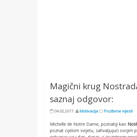
Magični krug Nostrada
saznaj odgovor:
04.02.2017.
Motivacija
Pozitivne vijesti
Michelle de Notre Dame, poznatiji kao
Nos
poznat cijelom svijetu, zahvaljujući svojim
ostvaruju se i dan- danas, s izuzetnom prec