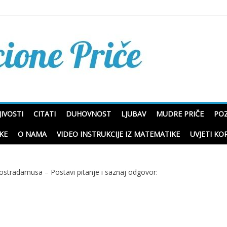
Mudre priče o životu i p
IVOSTI
CITATI
DUHOVNOST
LJUBAV
MUDRE PRIČE
POZ
KE
O NAMA
VIDEO INSTRUKCIJE IZ MATEMATIKE
UVJETI KO
ostradamusa – Postavi pitanje i saznaj odgovor: