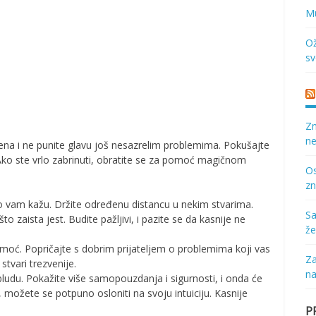
Mu
Ož
sv
Zn
ne
emena i ne punite glavu još nesazrelim problemima. Pokušajte
i. Ako ste vrlo zabrinuti, obratite se za pomoć magičnom
Os
zn
to vam kažu. Držite određenu distancu u nekim stvarima.
Sa
o zaista jest. Budite pažljivi, i pazite se da kasnije ne
že
moć. Popričajte s dobrim prijateljem o problemima koji vas
Za
stvari trezvenije.
na
bludu. Pokažite više samopouzdanja i sigurnosti, i onda će
 možete se potpuno osloniti na svoju intuiciju. Kasnije
P