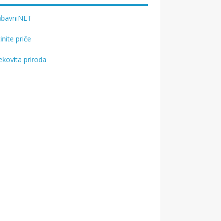
abavniNET
tinite priče
ekovita priroda