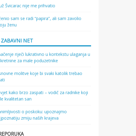
ž Švicarac nije me prihvatio
enio sam se radi “papira”, ali sam zavolio
oju ženu
ZABAVNI NET
ačenje riječi lukrativno u kontekstu ulaganja u
kretnine za male poduzetnike
novne molitve koje bi svaki katolik trebao
ati
vjet kako brzo zaspati – vodič za radnike koji
le kvalitetan san
nimljivosti o poskoku: upoznajmo
jpoznatiju zmiju naših krajeva
REPORUKA