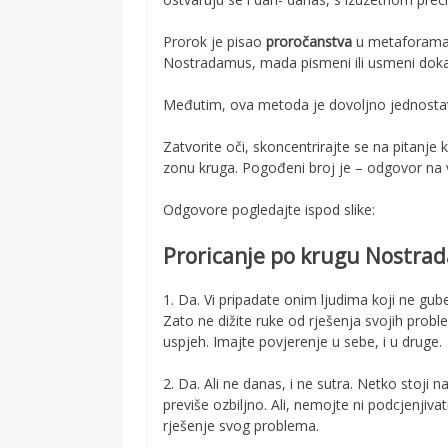
Prorok je pisao
proročanstva
u metaforama, 
Nostradamus, mada pismeni ili usmeni doka
Međutim, ova metoda je dovoljno jednostav
Zatvorite oči, skoncentrirajte se na pitanje 
zonu kruga. Pogođeni broj je – odgovor na 
Odgovore pogledajte ispod slike:
Proricanje po krugu Nostra
1. Da. Vi pripadate onim ljudima koji ne gube
Zato ne dižite ruke od rješenja svojih problem
uspjeh. Imajte povjerenje u sebe, i u druge.
2. Da. Ali ne danas, i ne sutra. Netko stoji
previše ozbiljno. Ali, nemojte ni podcjenjiva
rješenje svog problema.