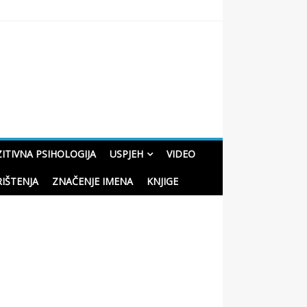
oučne priče o životu
ITIVNA PSIHOLOGIJA
USPJEH
VIDEO
RIŠTENJA
ZNAČENJE IMENA
KNJIGE