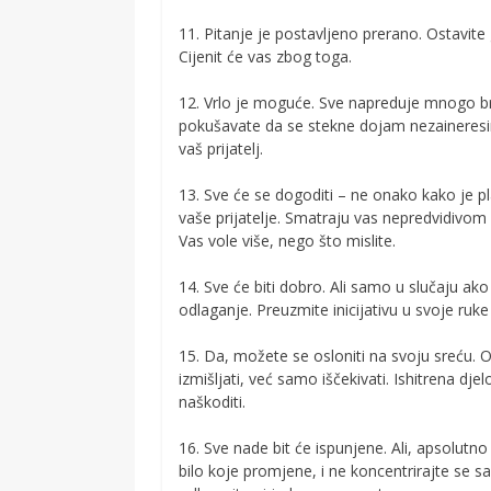
11. Pitanje je postavljeno prerano. Ostavite g
Cijenit će vas zbog toga.
12. Vrlo je moguće. Sve napreduje mnogo brže
pokušavate da se stekne dojam nezaineresir
vaš prijatelj.
13. Sve će se dogoditi – ne onako kako je p
vaše prijatelje. Smatraju vas nepredvidivom 
Vas vole više, nego što mislite.
14. Sve će biti dobro. Ali samo u slučaju ak
odlaganje. Preuzmite inicijativu u svoje ruk
15. Da, možete se osloniti na svoju sreću. 
izmišljati, već samo iščekivati. Ishitrena 
naškoditi.
16. Sve nade bit će ispunjene. Ali, apsolutno
bilo koje promjene, i ne koncentrirajte se sam