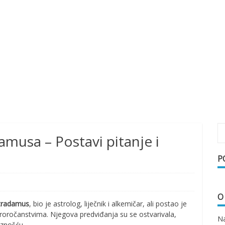
musa – Postavi pitanje i
P
O
tradamus
, bio je astrolog, liječnik i alkemičar, ali postao je
 proročanstvima. Njegova predviđanja su se ostvarivala,
Na
iznošću.