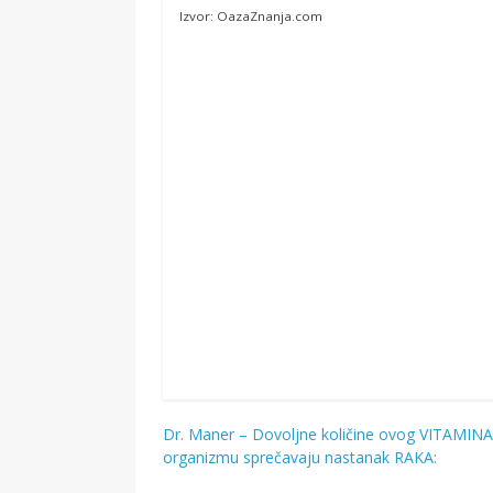
Izvor: OazaZnanja.com
Dr. Maner – Dovoljne količine ovog VITAMINA
Navigacija
organizmu sprečavaju nastanak RAKA:
objava