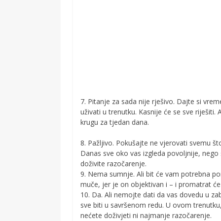
7. Pitanje za sada nije rješivo. Dajte si vr
uživati u trenutku. Kasnije će se sve riješit
krugu za tjedan dana.
8. Pažljivo. Pokušajte ne vjerovati svemu š
Danas sve oko vas izgleda povoljnije, nego št
doživite razočarenje.
9. Nema sumnje. Ali bit će vam potrebna po
muče, jer je on objektivan i – i promatrat će 
10. Da. Ali nemojte dati da vas dovedu u za
sve biti u savršenom redu. U ovom trenutku,
nećete doživjeti ni najmanje razočarenje.