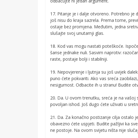
odbacujte ni jedan argument.
17. Pitanje je i dalje otvoreno. Potrebno je 
još nisu do kraja sazrela. Prema tome, pre
ostaje bez promjena. Međutim, jedna sretna
slušajte svoj unutarnji glas.
18. Kod vas mogu nastati poteškoće. Ispočetk
šanse jednake nuli. Sasvim naprotiv: razočar
raste, postaje bolji i stabilniji.
19. Nepovjerenje i ljutnja su još uvijek dale
puno ćete pokvariti. Ako vas sreća zaobilazi
nesigurnost. Odbacite ih u stranu! Budite otv
20. Da. U ovom trenutku, sreća je na vašoj
povoljan ishod. Još dugo ćete uživati u sret
21. Da. Za konačno postizanje cilja ostalo je 
obavezno ćete uspjeti. Budite pažljivi ka s
ne postoje. Na ovom svijetu ništa nije sluča