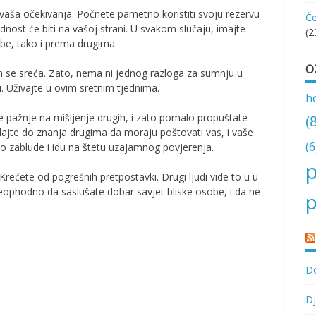
vaša očekivanja. Počnete pametno koristiti svoju rezervu
Če
rednost će biti na vašoj strani. U svakom slučaju, imajte
(2
sebe, tako i prema drugima.
O
am se sreća. Zato, nema ni jednog razloga za sumnju u
i. Uživajte u ovim sretnim tjednima.
h
(
e pažnje na mišljenje drugih, i zato pomalo propuštate
dajte do znanja drugima da moraju poštovati vas, i vaše
(6
o zablude i idu na štetu uzajamnog povjerenja.
p
Krećete od pogrešnih pretpostavki. Drugi ljudi vide to u u
neophodno da saslušate dobar savjet bliske osobe, i da ne
p
Do
Dj