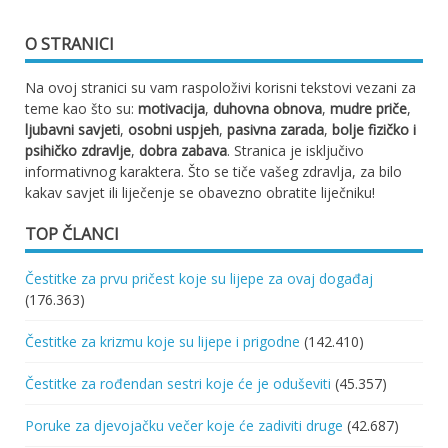
O STRANICI
Na ovoj stranici su vam raspoloživi korisni tekstovi vezani za
teme kao što su:
motivacija
,
duhovna obnova
,
mudre priče
,
ljubavni savjeti
,
osobni uspjeh
,
pasivna zarada
,
bolje fizičko i
psihičko zdravlje
,
dobra zabava
. Stranica je isključivo
informativnog karaktera. Što se tiče vašeg zdravlja, za bilo
kakav savjet ili liječenje se obavezno obratite liječniku!
TOP ČLANCI
Čestitke za prvu pričest koje su lijepe za ovaj događaj
(176.363)
Čestitke za krizmu koje su lijepe i prigodne
(142.410)
Čestitke za rođendan sestri koje će je oduševiti
(45.357)
Poruke za djevojačku večer koje će zadiviti druge
(42.687)