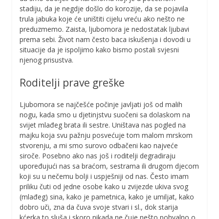
stadiju, da je negdje došlo do korozije, da se pojavila
trula jabuka koje će uništiti cijelu vreću ako nešto ne
preduzmemo. Zaista, ljubomora je nedostatak ljubavi
prema sebi. Život nam često baca iskušenja i dovodi u
situacije da je ispoljimo kako bismo postali svjesni
njenog prisustva.
Roditelji prave greške
Ljubomora se najčešće počinje javljati još od malih
nogu, kada smo u djetinjstvu suočeni sa dolaskom na
svijet mlađeg brata ili sestre. Uništava nas pogled na
majku koja svu pažnju posvećuje tom malom mrskom
stvorenju, a mi smo surovo odbačeni kao najveće
siroče. Posebno ako nas još i roditelji degradiraju
upoređujući nas sa braćom, sestrama ili drugom djecom
koji su u nečemu bolji i uspješniji od nas. Često imam
priliku čuti od jedne osobe kako u zvijezde ukiva svog
(mlađeg) sina, kako je pametnica, kako je umiljat, kako
dobro uči, zna da čuva svoje stvari i sl., dok starija
kćerka to sluša i skoro nikada ne čuje nešto pohvalno o