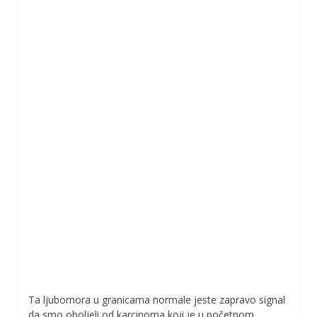
Ta ljubomora u granicama normale jeste zapravo signal
da smo oboljeli od karcinoma koji je u početnom