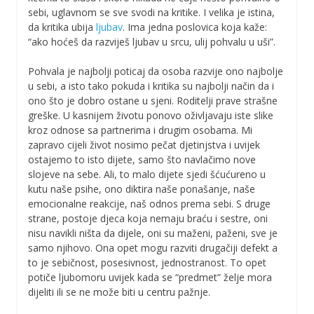
sebi, uglavnom se sve svodi na kritike. I velika je istina,
da kritika ubija
ljubav
. Ima jedna poslovica koja kaže:
“ako hoćeš da razviješ ljubav u srcu, ulij pohvalu u uši”.
Pohvala je najbolji poticaj da osoba razvije ono najbolje
u sebi, a isto tako pokuda i kritika su najbolji način da i
ono što je dobro ostane u sjeni. Roditelji prave strašne
greške. U kasnijem životu ponovo oživljavaju iste slike
kroz odnose sa partnerima i drugim osobama. Mi
zapravo cijeli život nosimo pečat djetinjstva i uvijek
ostajemo to isto dijete, samo što navlačimo nove
slojeve na sebe. Ali, to malo dijete sjedi šćućureno u
kutu naše psihe, ono diktira naše ponašanje, naše
emocionalne reakcije, naš odnos prema sebi. S druge
strane, postoje djeca koja nemaju braću i sestre, oni
nisu navikli ništa da dijele, oni su maženi, paženi, sve je
samo njihovo. Ona opet mogu razviti drugačiji defekt a
to je sebičnost, posesivnost, jednostranost. To opet
potiče ljubomoru uvijek kada se “predmet” želje mora
dijeliti ili se ne može biti u centru pažnje.