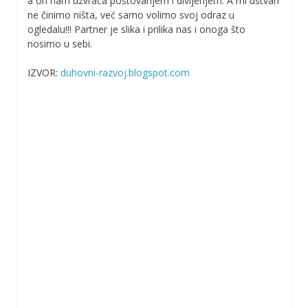
a on nam uzvraća poštovanjem i divljenjem. A mi ustvari
ne činimo ništa, već samo volimo svoj odraz u
ogledalu!!! Partner je slika i prilika nas i onoga što
nosimo u sebi.
IZVOR:
duhovni-razvoj.blogspot.com