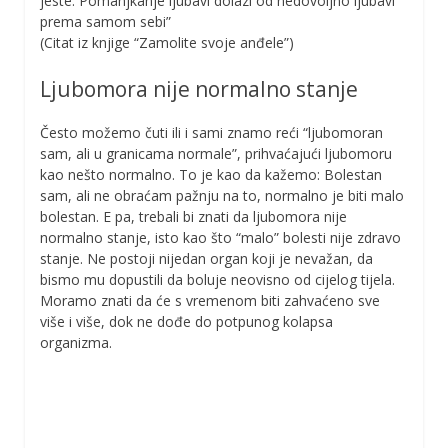
jeste. Pomanjkanje ljubavi dolazi od nedovoljno ljubavi
prema samom sebi”
(Citat iz knjige “Zamolite svoje anđele”)
Ljubomora nije normalno stanje
Često možemo čuti ili i sami znamo reći “ljubomoran
sam, ali u granicama normale”, prihvaćajući ljubomoru
kao nešto normalno. To je kao da kažemo: Bolestan
sam, ali ne obraćam pažnju na to, normalno je biti malo
bolestan. E pa, trebali bi znati da ljubomora nije
normalno stanje, isto kao što “malo” bolesti nije zdravo
stanje. Ne postoji nijedan organ koji je nevažan, da
bismo mu dopustili da boluje neovisno od cijelog tijela.
Moramo znati da će s vremenom biti zahvaćeno sve
više i više, dok ne dođe do potpunog kolapsa
organizma.