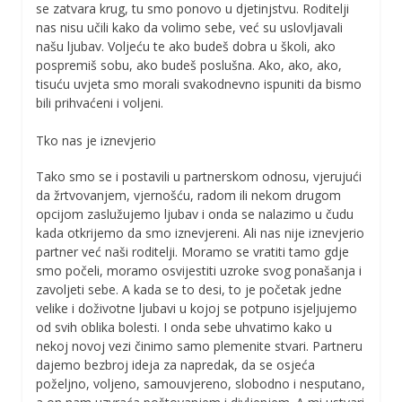
se zatvara krug, tu smo ponovo u djetinjstvu. Roditelji
nas nisu učili kako da volimo sebe, već su uslovljavali
našu ljubav. Voljeću te ako budeš dobra u školi, ako
pospremiš sobu, ako budeš poslušna. Ako, ako, ako,
tisuću uvjeta smo morali svakodnevno ispuniti da bismo
bili prihvaćeni i voljeni.
Tko nas je iznevjerio
Tako smo se i postavili u partnerskom odnosu, vjerujući
da žrtvovanjem, vjernošću, radom ili nekom drugom
opcijom zaslužujemo ljubav i onda se nalazimo u čudu
kada otkrijemo da smo iznevjereni. Ali nas nije iznevjerio
partner već naši roditelji. Moramo se vratiti tamo gdje
smo počeli, moramo osvijestiti uzroke svog ponašanja i
zavoljeti sebe. A kada se to desi, to je početak jedne
velike i doživotne ljubavi u kojoj se potpuno isjeljujemo
od svih oblika bolesti. I onda sebe uhvatimo kako u
nekoj novoj vezi činimo samo plemenite stvari. Partneru
dajemo bezbroj ideja za napredak, da se osjeća
poželjno, voljeno, samouvjereno, slobodno i nesputano,