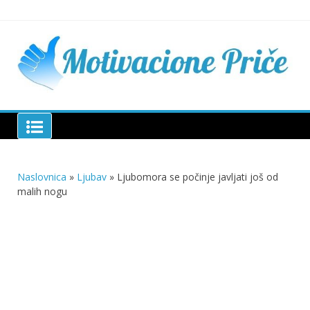
Skip
to
content
Mu
pri
živo
pou
pri
Motivacione Priče
živ
Naslovnica
»
Ljubav
»
Ljubomora se počinje javljati još od
malih nogu