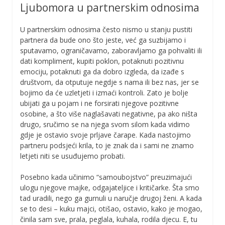
Ljubomora u partnerskim odnosima
U partnerskim odnosima često nismo u stanju pustiti
partnera da bude ono što jeste, već ga suzbijamo i
sputavamo, ograničavamo, zaboravljamo ga pohvaliti ili
dati kompliment, kupiti poklon, potaknuti pozitivnu
emociju, potaknuti ga da dobro izgleda, da izađe s
društvom, da otputuje negdje s nama ili bez nas, jer se
bojimo da će uzletjeti i izmaći kontroli. Zato je bolje
ubijati ga u pojam i ne forsirati njegove pozitivne
osobine, a što više naglašavati negativne, pa ako ništa
drugo, sručimo se na njega svom silom kada vidimo
gdje je ostavio svoje prljave čarape. Kada nastojimo
partneru podsjeći krila, to je znak da i sami ne znamo
letjeti niti se usuđujemo probati.
Posebno kada učinimo “samoubojstvo” preuzimajući
ulogu njegove majke, odgajateljice i kritičarke. Šta smo
tad uradili, nego ga gurnuli u naručje drugoj ženi. A kada
se to desi – kuku majci, otišao, ostavio, kako je mogao,
činila sam sve, prala, peglala, kuhala, rodila djecu. E, tu