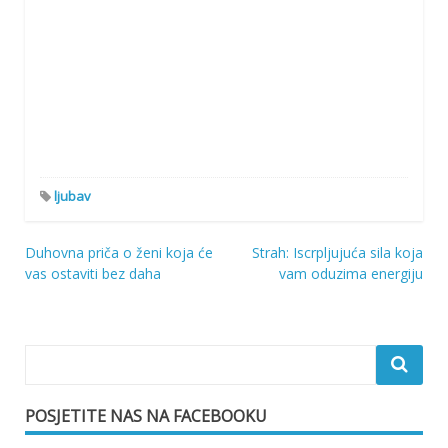
ljubav
Duhovna priča o ženi koja će
Strah: Iscrpljujuća sila koja
Navigacija
vas ostaviti bez daha
vam oduzima energiju
objava
POSJETITE NAS NA FACEBOOKU