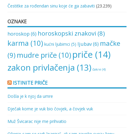
Čestitke za rođendan sinu koje će ga zabaviti
(23.239)
OZNAKE
horoskopski znakovi
(8)
horoskop
(6)
karma
(10)
mačke
ljubav
(6)
kućni ljubimci
(5)
priče
(14)
mudre priče
(10)
(9)
zakon privlačenja
(13)
čakre
(4)
ISTINITE PRIČE
Došla je k njoj da umre
Dječak kome je vuk bio čovjek, a čovjek vuk
Muž Švicarac nije me prihvatio
Oženio sam se radi “papira”, ali sam zavolio svoju ženu