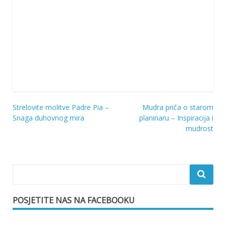
Strelovite molitve Padre Pia –
Mudra priča o starom
Navigacija
Snaga duhovnog mira
planinaru – Inspiracija i
mudrost
objava
POSJETITE NAS NA FACEBOOKU