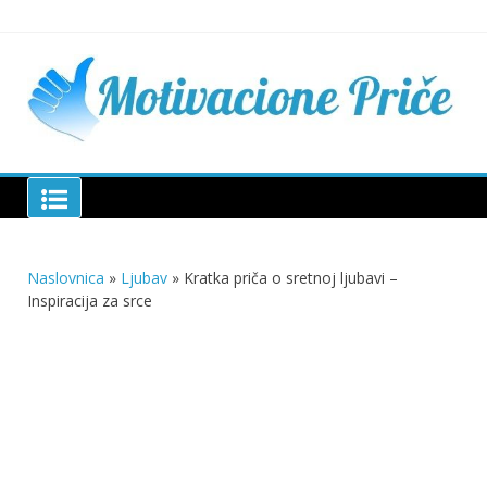
Skip
to
content
Mu
pri
živo
pou
pri
Motivacione Priče
živ
Naslovnica
»
Ljubav
»
Kratka priča o sretnoj ljubavi –
Inspiracija za srce