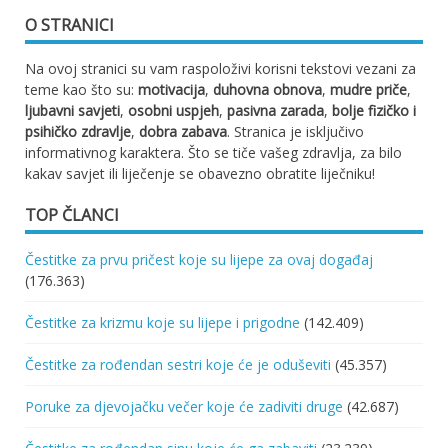
O STRANICI
Na ovoj stranici su vam raspoloživi korisni tekstovi vezani za
teme kao što su:
motivacija
,
duhovna obnova
,
mudre priče
,
ljubavni savjeti
,
osobni uspjeh
,
pasivna zarada
,
bolje fizičko i
psihičko zdravlje
,
dobra zabava
. Stranica je isključivo
informativnog karaktera. Što se tiče vašeg zdravlja, za bilo
kakav savjet ili liječenje se obavezno obratite liječniku!
TOP ČLANCI
Čestitke za prvu pričest koje su lijepe za ovaj događaj
(176.363)
Čestitke za krizmu koje su lijepe i prigodne
(142.409)
Čestitke za rođendan sestri koje će je oduševiti
(45.357)
Poruke za djevojačku večer koje će zadiviti druge
(42.687)