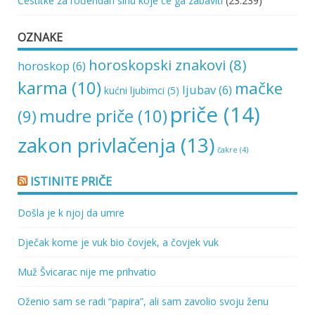
Čestitke za rođendan sinu koje će ga zabaviti
(23.239)
OZNAKE
horoskopski znakovi
(8)
horoskop
(6)
karma
(10)
mačke
ljubav
(6)
kućni ljubimci
(5)
priče
(14)
mudre priče
(10)
(9)
zakon privlačenja
(13)
čakre
(4)
ISTINITE PRIČE
Došla je k njoj da umre
Dječak kome je vuk bio čovjek, a čovjek vuk
Muž Švicarac nije me prihvatio
Oženio sam se radi “papira”, ali sam zavolio svoju ženu