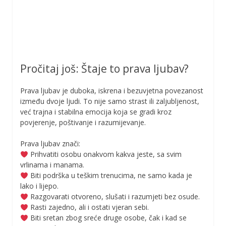
Pročitaj još: Štaje to prava ljubav?
Prava ljubav je duboka, iskrena i bezuvjetna povezanost
između dvoje ljudi. To nije samo strast ili zaljubljenost,
već trajna i stabilna emocija koja se gradi kroz
povjerenje, poštivanje i razumijevanje.
Prava ljubav znači:
Prihvatiti osobu onakvom kakva jeste, sa svim
vrlinama i manama.
Biti podrška u teškim trenucima, ne samo kada je
lako i lijepo.
Razgovarati otvoreno, slušati i razumjeti bez osude.
Rasti zajedno, ali i ostati vjeran sebi.
Biti sretan zbog sreće druge osobe, čak i kad se