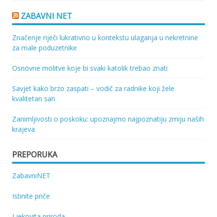
ZABAVNI NET
Značenje riječi lukrativno u kontekstu ulaganja u nekretnine
za male poduzetnike
Osnovne molitve koje bi svaki katolik trebao znati
Savjet kako brzo zaspati – vodič za radnike koji žele
kvalitetan san
Zanimljivosti o poskoku: upoznajmo najpoznatiju zmiju naših
krajeva
PREPORUKA
ZabavniNET
Istinite priče
Ljekovita priroda