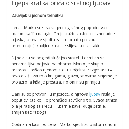
Lijepa kratka priča o sretnoj ljubavi
Zauvijek u jednom trenutku
Lena i Marko sreli su se jednog kišnog popodneva u
malom kafiću na uglu. On je tražio zaklon od iznenadne
pljuska, a ona je sjedila za stolom do prozora,
promatrajući kapljice kako se slijevaju niz staklo.
Njihovi su se pogledi slučajno susreli, i osmijeh se
nenametljivo pojavio na oboma. Marko je skupio
hrabrost i prišao njenom stolu. Počeli su razgovarati –
prvo o kiši, zatim o knjigama, glazbi, snovima. Vrijeme je
prolazilo, a kiša je prestala, no oni nisu primijetili.
Dani su se pretvorili u mjesece, a njihova
ljubav
rasla je
poput cvijeta koji je pronašao savršeno tlo. Svaka sitnica
bila je razlog za sreću – jutarnje kave, duge šetnje,
smijeh bez razloga.
Godinama kasnije, Lena i Marko sjedili su u istom onom