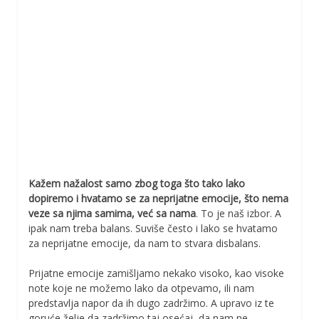
Kažem nažalost samo zbog toga što tako lako
dopiremo i hvatamo se za neprijatne emocije, što nema
veze sa njima samima, već sa nama
. To je naš izbor. A
ipak nam treba balans. Suviše često i lako se hvatamo
za neprijatne emocije, da nam to stvara disbalans.
Prijatne emocije zamišljamo nekako visoko, kao visoke
note koje ne možemo lako da otpevamo, ili nam
predstavlja napor da ih dugo zadržimo. A upravo iz te
goruće želje da zadržimo taj osećaj, da nam ne