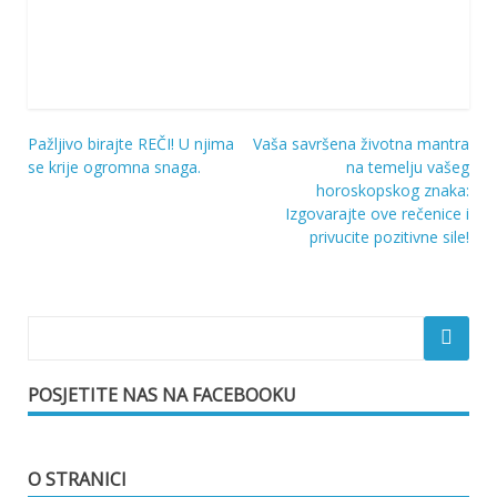
Pažljivo birajte REČI! U njima
Vaša savršena životna mantra
Navigacija
se krije ogromna snaga.
na temelju vašeg
horoskopskog znaka:
objava
Izgovarajte ove rečenice i
privucite pozitivne sile!
POSJETITE NAS NA FACEBOOKU
O STRANICI