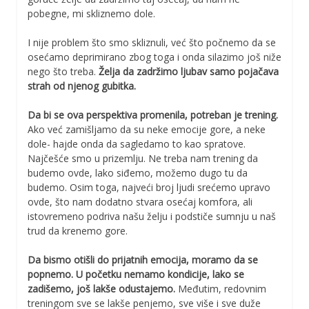
pobegne, mi skliznemo dole.
I nije problem što smo skliznuli, već što počnemo da se
osećamo deprimirano zbog toga i onda silazimo još niže
nego što treba.
Želja da zadržimo ljubav samo pojačava
strah od njenog gubitka.
Da bi se ova perspektiva promenila, potreban je trening.
Ako već zamišljamo da su neke emocije gore, a neke
dole- hajde onda da sagledamo to kao spratove.
Najčešće smo u prizemlju. Ne treba nam trening da
budemo ovde, lako siđemo, možemo dugo tu da
budemo. Osim toga, najveći broj ljudi srećemo upravo
ovde, što nam dodatno stvara osećaj komfora, ali
istovremeno podriva našu želju i podstiče sumnju u naš
trud da krenemo gore.
Da bismo otišli do prijatnih emocija, moramo da se
popnemo. U početku nemamo kondicije, lako se
zadišemo, još lakše odustajemo.
Međutim, redovnim
treningom sve se lakše penjemo, sve više i sve duže