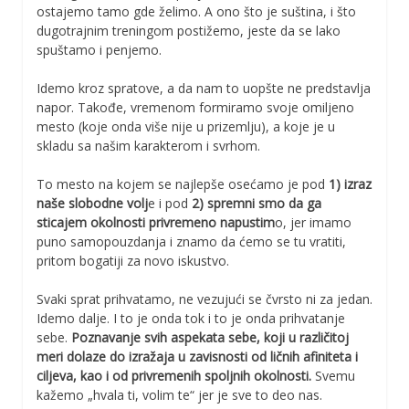
ostajemo tamo gde želimo. A ono što je suština, i što
dugotrajnim treningom postižemo, jeste da se lako
spuštamo i penjemo.
Idemo kroz spratove, a da nam to uopšte ne predstavlja
napor. Takođe, vremenom formiramo svoje omiljeno
mesto (koje onda više nije u prizemlju), a koje je u
skladu sa našim karakterom i svrhom.
To mesto na kojem se najlepše osećamo je pod
1) izraz
naše slobodne volj
e i pod
2)
spremni smo da ga
sticajem okolnosti privremeno napustim
o, jer imamo
puno samopouzdanja i znamo da ćemo se tu vratiti,
pritom bogatiji za novo iskustvo.
Svaki sprat prihvatamo, ne vezujući se čvrsto ni za jedan.
Idemo dalje. I to je onda tok i to je onda prihvatanje
sebe.
Poznavanje svih aspekata sebe, koji u različitoj
meri dolaze do izražaja u zavisnosti od ličnih afiniteta i
ciljeva, kao i od privremenih spoljnih okolnosti.
Svemu
kažemo „hvala ti, volim te“ jer je sve to deo nas.