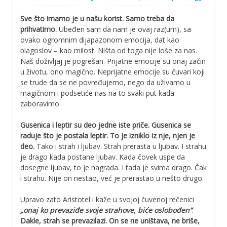
Sve što imamo je u našu korist. Samo treba da
prihvatimo.
Ubeđen sam da nam je ovaj raz(um), sa
ovako ogromnim dijapazonom emocija, dat kao
blagoslov – kao milost. Ništa od toga nije loše za nas.
Naš doživljaj je pogrešan. Prijatne emocije su onaj začin
u životu, ono magično. Neprijatne emocije su čuvari koji
se trude da se ne povređujemo, nego da uživamo u
magičnom i podsetiće nas na to svaki put kada
zaboravimo.
Gusenica i leptir su deo jedne iste priče. Gusenica se
raduje što je postala leptir. To je izniklo iz nje, njen je
deo.
Tako i strah i ljubav. Strah prerasta u ljubav. I strahu
je drago kada postane ljubav. Kada čovek uspe da
dosegne ljubav, to je nagrada. I tada je svima drago. Čak
i strahu. Nije on nestao, već je prerastao u nešto drugo.
Upravo zato Aristotel i kaže u svojoj čuvenoj rečenici
„onaj ko prevaziđe svoje strahove, biće oslobođen“
.
Dakle, strah se prevazilazi. On se ne uništava, ne briše,