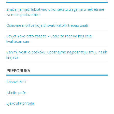
Značenje riječi lukrativno u kontekstu ulaganja u nekretnine
za male poduzetnike
Osnovne molitve koje bi svaki katolik trebao znati
Savjet kako brzo zaspati – vodič za radnike koji žele
kvalitetan san
Zanimljivosti o poskoku: upoznajmo najpoznatiju zmiju naših
krajeva
PREPORUKA
ZabavniNET
Istinite priče
Ljekovita priroda