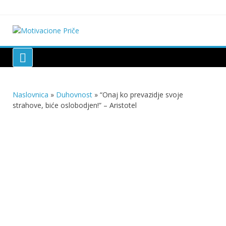
Skip
to
content
Motivacione Priče
Mudre priče o životu i poučne priče o životu
Naslovnica
»
Duhovnost
»
“Onaj ko prevazidje svoje
strahove, biće oslobodjen!” – Aristotel