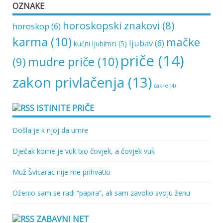
OZNAKE
horoskopski znakovi
(8)
horoskop
(6)
karma
(10)
mačke
ljubav
(6)
kućni ljubimci
(5)
priče
(14)
mudre priče
(10)
(9)
zakon privlačenja
(13)
čakre
(4)
ISTINITE PRIČE
Došla je k njoj da umre
Dječak kome je vuk bio čovjek, a čovjek vuk
Muž Švicarac nije me prihvatio
Oženio sam se radi “papira”, ali sam zavolio svoju ženu
ZABAVNI NET