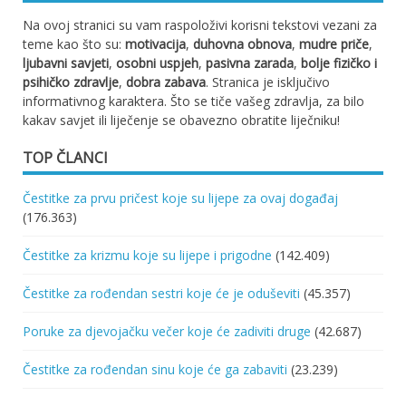
Na ovoj stranici su vam raspoloživi korisni tekstovi vezani za
teme kao što su:
motivacija
,
duhovna obnova
,
mudre priče
,
ljubavni savjeti
,
osobni uspjeh
,
pasivna zarada
,
bolje fizičko i
psihičko zdravlje
,
dobra zabava
. Stranica je isključivo
informativnog karaktera. Što se tiče vašeg zdravlja, za bilo
kakav savjet ili liječenje se obavezno obratite liječniku!
TOP ČLANCI
Čestitke za prvu pričest koje su lijepe za ovaj događaj
(176.363)
Čestitke za krizmu koje su lijepe i prigodne
(142.409)
Čestitke za rođendan sestri koje će je oduševiti
(45.357)
Poruke za djevojačku večer koje će zadiviti druge
(42.687)
Čestitke za rođendan sinu koje će ga zabaviti
(23.239)