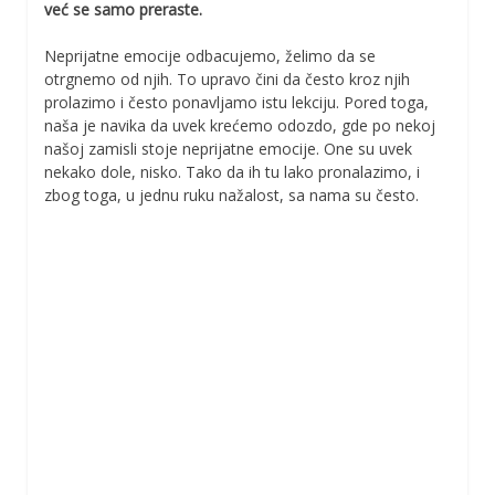
već se samo preraste.
Neprijatne emocije odbacujemo, želimo da se
otrgnemo od njih. To upravo čini da često kroz njih
prolazimo i često ponavljamo istu lekciju. Pored toga,
naša je navika da uvek krećemo odozdo, gde po nekoj
našoj zamisli stoje neprijatne emocije. One su uvek
nekako dole, nisko. Tako da ih tu lako pronalazimo, i
zbog toga, u jednu ruku nažalost, sa nama su često.