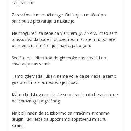
svoj smisao.
Zdrav čovek ne muči druge. Oni koji su mučeni po
principu se pretvaraju u mučitelje.
Ne mogu reći za sebe da vjerujem. JA ZNAM. Imao sam
to iskustvo da budem obuzet nečim što je mnogo jače
od mene, nečim što ljudi nazivaju bogom.
Sve što nas iritira kod drugih može nas dovesti do
shvatanja nas samih.
Tamo gde vlada ljubav, nema volje da se vlada; a tamo
gde dominira sila, nedostaje ljubavi.
Klatno ljudskog uma kreće se od smisla do besmisla, ne
od ispravnog i pogrešnog.
Najbolji način da se izborimo sa mračnim stranama
drugih ljudi jeste da upoznamo sopstvenu mračnu
stranu.