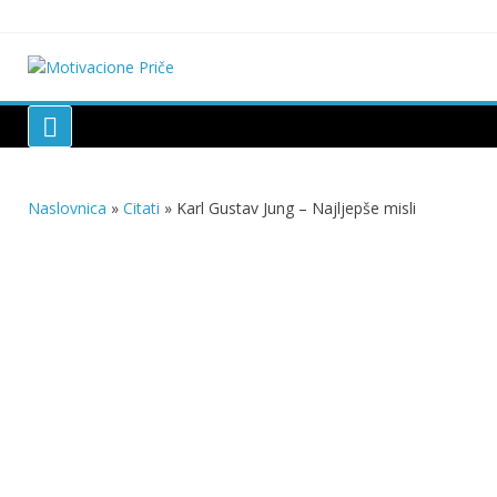
Skip
to
content
Motivacione Priče
Mudre priče o životu i poučne priče o životu
Naslovnica
»
Citati
»
Karl Gustav Jung – Najljepše misli