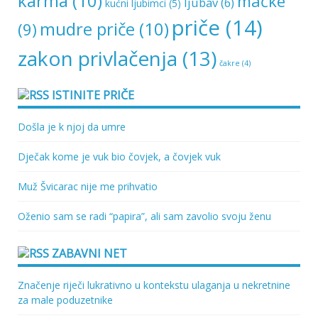
karma
(10)
mačke
ljubav
(6)
kućni ljubimci
(5)
priče
(14)
mudre priče
(10)
(9)
zakon privlačenja
(13)
čakre
(4)
ISTINITE PRIČE
Došla je k njoj da umre
Dječak kome je vuk bio čovjek, a čovjek vuk
Muž Švicarac nije me prihvatio
Oženio sam se radi “papira”, ali sam zavolio svoju ženu
ZABAVNI NET
Značenje riječi lukrativno u kontekstu ulaganja u nekretnine
za male poduzetnike