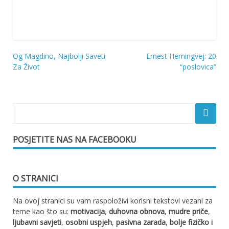
Og Magdino, Najbolji Saveti
Ernest Hemingvej: 20
Navigacija
Za Život
“poslovica”
objava
POSJETITE NAS NA FACEBOOKU
O STRANICI
Na ovoj stranici su vam raspoloživi korisni tekstovi vezani za
teme kao što su:
motivacija
,
duhovna obnova
,
mudre priče
,
ljubavni savjeti
,
osobni uspjeh
,
pasivna zarada
,
bolje fizičko i