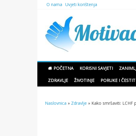
Skip
O nama
Uvjeti korištenja
to
content
Motivacione Priče
POČETNA
KORISNI SAVJETI
ZANIMLJ
ZDRAVLJE
ŽIVOTINJE
PORUKE I ČESTIT
Naslovnica
»
Zdravlje
»
Kako smršaviti: LCHF p