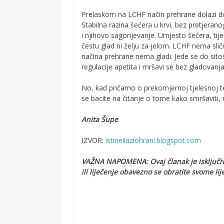
Prelaskom na LCHF način prehrane dolazi do 
Stabilna razina šećera u krvi, bez pretjeran
i njihovo sagorijevanje. Umjesto šećera, ti
čestu glad ni želju za jelom. LCHF nema sli
načina prehrane nema gladi. Jede se do sitos
regulacije apetita i mršavi se bez gladovanja,
No, kad pričamo o prekomjernoj tjelesnoj t
se bacite na čitanje o tome kako smršaviti
Anita Šupe
IZVOR:
istineilaziohrani.blogspot.com
VAŽNA NAPOMENA: Ovaj članak je isključivo
ili liječenje obavezno se obratite svome lij