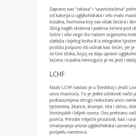
Zapravo nas “zdrava” i “uravnotežena” preh
od kalorija iz ugljikohidrata i vrlo malo masti
inzulina, hormona koji sav višak šećera i škr
Zbog naglih skokova i padova šećera pod ut
češće i više nego što našem organizmu treba.
slatkiša i bijelog kruha ili iz integralne tjest
postižu potpuno isti učinak kao šećer, jer j
se tovi stoka, kojoj se daju upravo ugljikoh
šećera i inzulina nemoguće je ne jesti i deblj
LCHF
Naziv LCHF nastao je u Švedskoj i znači Low
unos masnoća. To je jedini učinkovit način 
podrazumijeva strogo reducirani unos nami
tjestenina, žitarice, krumpir, riža i slično,
životinjskih i biljnih izvora. Ovu prehranu s
povrća. Prirodni mliječni proizvodi, kao i or
smanjivanja unosa ugljikohidrata i povećanj
porijeklu namirnica.