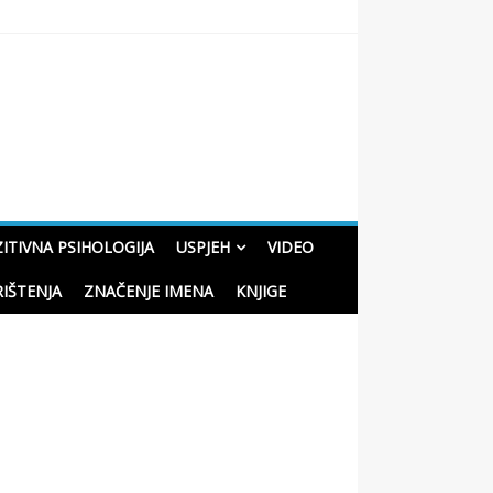
oučne priče o životu
ITIVNA PSIHOLOGIJA
USPJEH
VIDEO
RIŠTENJA
ZNAČENJE IMENA
KNJIGE