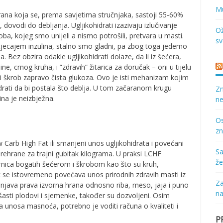
Mu
rana koja se, prema savjetima stručnjaka, sastoji 55-60%
, dovodi do debljanja. Ugljikohidrati izazivaju izlučivanje
Ož
oba, kojeg smo unijeli a nismo potrošili, pretvara u masti.
sv
jecajem inzulina, stalno smo gladni, pa zbog toga jedemo
 Bez obzira odakle ugljikohidrati dolaze, da li iz šećera,
enine, crnog kruha, i ”zdravih” žitarica za doručak – oni u tijelu
e i škrob zapravo čista glukoza. Ovo je isti mehanizam kojim
idrati da bi postala što deblja. U tom začaranom krugu
Zn
ina je neizbježna.
ne
Os
zn
 Carb High Fat ili smanjeni unos ugljikohidrata i povećani
Sa
prehrane za trajni gubitak kilograma. U praksi LCHF
že
rnica bogatih šećerom i škrobom kao što su kruh,
 dok se istovremeno povećava unos prirodnih zdravih masti iz
Za
ačinjava prava izvorna hrana odnosno riba, meso, jaja i puno
na
ašasti plodovi i sjemenke, također su dozvoljeni. Osim
a unosa masnoća, potrebno je voditi računa o kvaliteti i
P