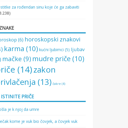
stitke za rođendan sinu koje će ga zabaviti
3.238)
ZNAKE
horoskopski znakovi
oroskop
(6)
karma
(10)
8)
ljubav
kućni ljubimci
(5)
mudre priče
(10)
mačke
(9)
)
riče
(14)
zakon
rivlačenja
(13)
čakre
(4)
ISTINITE PRIČE
šla je k njoj da umre
ečak kome je vuk bio čovjek, a čovjek vuk