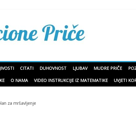
Mudre priče o životu i p
IVOSTI
CITATI
DUHOVNOST
LJUBAV
MUDRE PRIČE
POZ
KE
O NAMA
VIDEO INSTRUKCIJE IZ MATEMATIKE
UVJETI KO
lan za mršavljenje