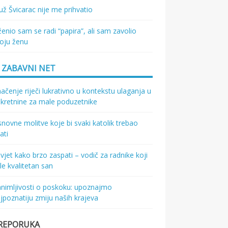
ž Švicarac nije me prihvatio
enio sam se radi “papira”, ali sam zavolio
oju ženu
ZABAVNI NET
ačenje riječi lukrativno u kontekstu ulaganja u
kretnine za male poduzetnike
novne molitve koje bi svaki katolik trebao
ati
vjet kako brzo zaspati – vodič za radnike koji
le kvalitetan san
nimljivosti o poskoku: upoznajmo
jpoznatiju zmiju naših krajeva
REPORUKA