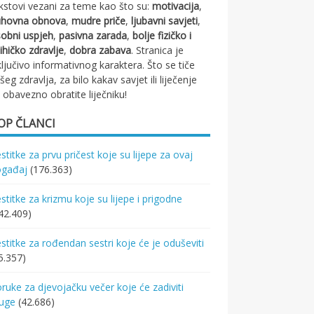
kstovi vezani za teme kao što su:
motivacija
,
uhovna obnova
,
mudre priče
,
ljubavni savjeti
,
obni uspjeh
,
pasivna zarada
,
bolje fizičko i
ihičko zdravlje
,
dobra zabava
. Stranica je
ključivo informativnog karaktera. Što se tiče
šeg zdravlja, za bilo kakav savjet ili liječenje
 obavezno obratite liječniku!
OP ČLANCI
stitke za prvu pričest koje su lijepe za ovaj
ogađaj
(176.363)
stitke za krizmu koje su lijepe i prigodne
42.409)
stitke za rođendan sestri koje će je oduševiti
5.357)
ruke za djevojačku večer koje će zadiviti
ruge
(42.686)