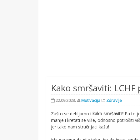
Kako smršaviti: LCHF 
22.09.2023.
Motivacija
Zdravlje
Zašto se debljamo i
kako smršaviti
? Pa to j
manje i kretati se više, odnosno potrošiti 
jer tako nam stručnjaci kažu!
Ma naravno da nije tako, jer da jeste, onda b