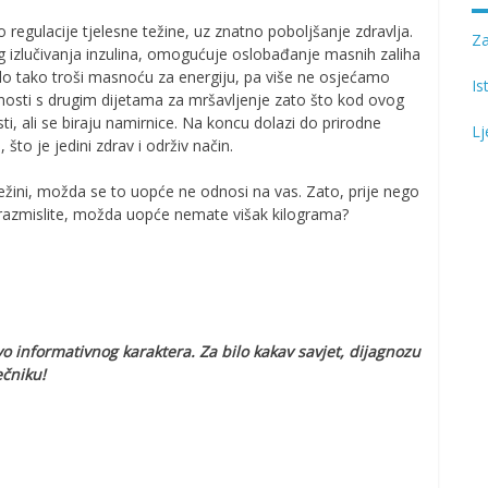
regulacije tjelesne težine, uz znatno poboljšanje zdravlja.
Z
og izlučivanja inzulina, omogućuje oslobađanje masnih zaliha
jelo tako troši masnoću za energiju, pa više ne osjećamo
Is
čnosti s drugim dijetama za mršavljenje zato što kod ovog
ti, ali se biraju namirnice. Na koncu dolazi do prirodne
Lj
 što je jedini zdrav i održiv način.
ežini, možda se to uopće ne odnosi na vas. Zato, prije nego
, razmislite, možda uopće nemate višak kilograma?
 informativnog karaktera. Za bilo kakav savjet, dijagnozu
ečniku!