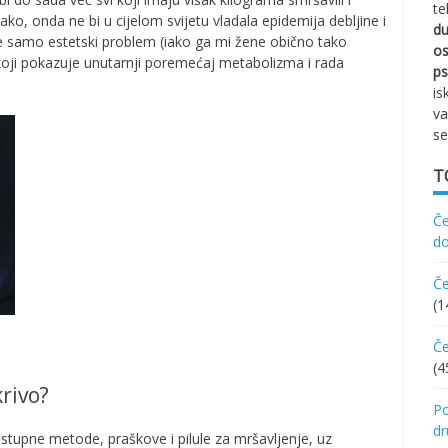
te
tako, onda ne bi u cijelom svijetu vladala epidemija debljine i
d
e samo estetski problem (iako ga mi žene obično tako
os
 koji pokazuje unutarnji poremećaj metabolizma i rada
ps
is
va
se
T
Če
d
Če
(1
Če
(4
krivo?
Po
d
ostupne metode, praškove i pilule za mršavljenje, uz