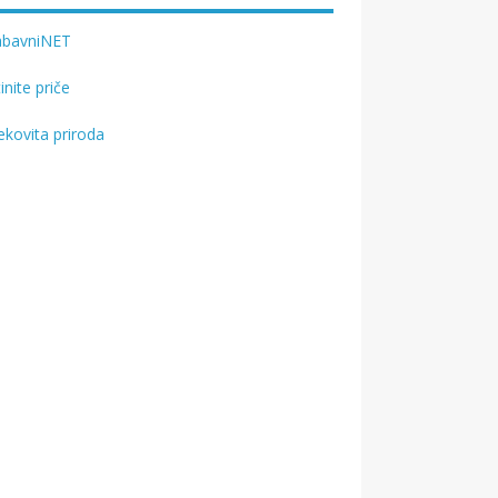
abavniNET
tinite priče
ekovita priroda