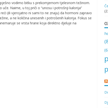
 neuspješno vodimo bitku s prekomjernom tjelesnom težinom.
Če
o uče. Naime, u toj priči o “unosu i potrošnji kalorija”
(2
aju reći (ili vjerojatno ni sami to ne znaju) da hormoni zapravo
ežine, a ne količina unesenih i potrošenih kalorija. Fokus se
zanemaruje se vrsta hrane koja direktno djeluje na
O
h
(
(6
p
p
Do
Dj