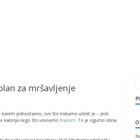
plan za mršavljenje
P
e barem jednostavno, sve što trebamo učiniti je – jesti
više kalorija nego što unesemo
hranom
. To je sigurno istina
O
Na
i do sada već svi koji imaju višak kilograma smršavili i