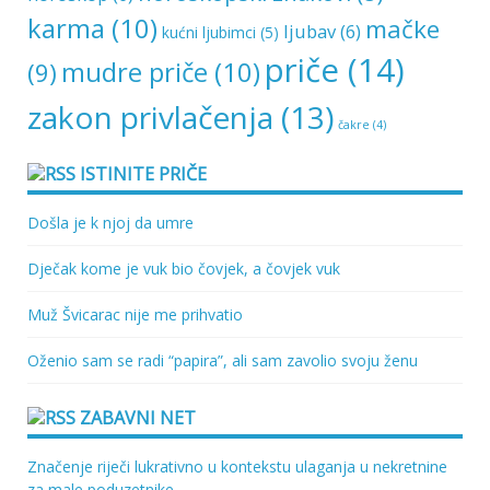
karma
(10)
mačke
ljubav
(6)
kućni ljubimci
(5)
priče
(14)
mudre priče
(10)
(9)
zakon privlačenja
(13)
čakre
(4)
ISTINITE PRIČE
Došla je k njoj da umre
Dječak kome je vuk bio čovjek, a čovjek vuk
Muž Švicarac nije me prihvatio
Oženio sam se radi “papira”, ali sam zavolio svoju ženu
ZABAVNI NET
Značenje riječi lukrativno u kontekstu ulaganja u nekretnine
za male poduzetnike