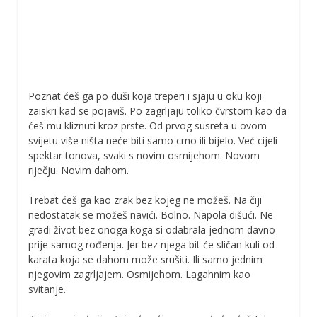
Poznat ćeš ga po duši koja treperi i sjaju u oku koji
zaiskri kad se pojaviš. Po zagrljaju toliko čvrstom kao da
ćeš mu kliznuti kroz prste. Od prvog susreta u ovom
svijetu više ništa neće biti samo crno ili bijelo. Već cijeli
spektar tonova, svaki s novim osmijehom. Novom
riječju. Novim dahom.
Trebat ćeš ga kao zrak bez kojeg ne možeš. Na čiji
nedostatak se možeš navići. Bolno. Napola dišući. Ne
gradi život bez onoga koga si odabrala jednom davno
prije samog rođenja. Jer bez njega bit će sličan kuli od
karata koja se dahom može srušiti. Ili samo jednim
njegovim zagrljajem. Osmijehom. Lagahnim kao
svitanje.