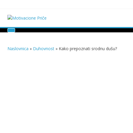
Skip
to
content
Motivacione Priče
Mudre priče o životu i poučne priče o životu
Naslovnica
»
Duhovnost
»
Kako prepoznati srodnu dušu?