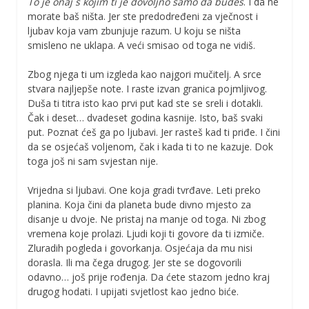
To je onaj s kojim ti je dovoljno samo da budeš
. I da ne
morate baš ništa. Jer ste predodređeni za vječnost i
ljubav koja vam zbunjuje razum. U koju se ništa
smisleno ne uklapa. A veći smisao od toga ne vidiš.
Zbog njega ti um izgleda kao najgori mučitelj. A srce
stvara najljepše note. I raste izvan granica pojmljivog.
Duša ti titra isto kao prvi put kad ste se sreli i dotakli.
Čak i deset… dvadeset godina kasnije. Isto, baš svaki
put. Poznat ćeš ga po ljubavi. Jer rasteš kad ti priđe. I čini
da se osjećaš voljenom, čak i kada ti to ne kazuje. Dok
toga još ni sam svjestan nije.
Vrijedna si ljubavi. One koja gradi tvrđave. Leti preko
planina. Koja čini da planeta bude divno mjesto za
disanje u dvoje. Ne pristaj na manje od toga. Ni zbog
vremena koje prolazi. Ljudi koji ti govore da ti izmiče.
Zluradih pogleda i govorkanja. Osjećaja da mu nisi
dorasla. Ili ma čega drugog. Jer ste se dogovorili
odavno… još prije rođenja. Da ćete stazom jedno kraj
drugog hodati. I upijati svjetlost kao jedno biće.