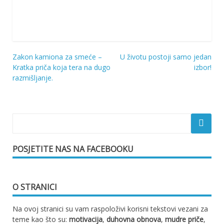
Zakon kamiona za smeće –
U životu postoji samo jedan
Navigacija
Kratka priča koja tera na dugo
izbor!
razmišljanje.
objava
POSJETITE NAS NA FACEBOOKU
O STRANICI
Na ovoj stranici su vam raspoloživi korisni tekstovi vezani za
teme kao što su:
motivacija
,
duhovna obnova
,
mudre priče
,