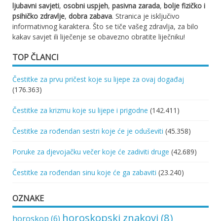
ljubavni savjeti
,
osobni uspjeh
,
pasivna zarada
,
bolje fizičko i
psihičko zdravlje
,
dobra zabava
. Stranica je isključivo
informativnog karaktera. Što se tiče vašeg zdravlja, za bilo
kakav savjet ili liječenje se obavezno obratite liječniku!
TOP ČLANCI
Čestitke za prvu pričest koje su lijepe za ovaj događaj
(176.363)
Čestitke za krizmu koje su lijepe i prigodne
(142.411)
Čestitke za rođendan sestri koje će je oduševiti
(45.358)
Poruke za djevojačku večer koje će zadiviti druge
(42.689)
Čestitke za rođendan sinu koje će ga zabaviti
(23.240)
OZNAKE
horoskopski znakovi
(8)
horoskop
(6)