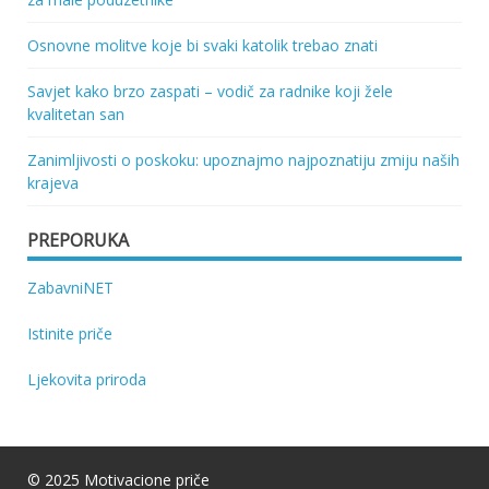
Osnovne molitve koje bi svaki katolik trebao znati
Savjet kako brzo zaspati – vodič za radnike koji žele
kvalitetan san
Zanimljivosti o poskoku: upoznajmo najpoznatiju zmiju naših
krajeva
PREPORUKA
ZabavniNET
Istinite priče
Ljekovita priroda
© 2025 Motivacione priče