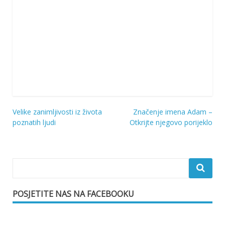
Velike zanimljivosti iz života
Značenje imena Adam –
Navigacija
poznatih ljudi
Otkrijte njegovo porijeklo
objava
POSJETITE NAS NA FACEBOOKU