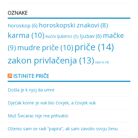
OZNAKE
horoskopski znakovi
(8)
horoskop
(6)
karma
(10)
mačke
ljubav
(6)
kućni ljubimci
(5)
priče
(14)
mudre priče
(10)
(9)
zakon privlačenja
(13)
čakre
(4)
ISTINITE PRIČE
Došla je k njoj da umre
Dječak kome je vuk bio čovjek, a čovjek vuk
Muž Švicarac nije me prihvatio
Oženio sam se radi “papira”, ali sam zavolio svoju ženu