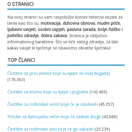
O STRANICI
Na ovoj stranici su vam raspoloživi korisni tekstovi vezani za
teme kao što su:
motivacija
,
duhovna obnova
,
mudre priče
,
ljubavni savjeti
,
osobni uspjeh
,
pasivna zarada
,
bolje fizičko i
psihičko zdravlje
,
dobra zabava
. Stranica je isključivo
informativnog karaktera. Što se tiče vašeg zdravlja, za bilo
kakav savjet ili liječenje se obavezno obratite liječniku!
TOP ČLANCI
Čestitke za prvu pričest koje su lijepe za ovaj događaj
(176.363)
Čestitke za krizmu koje su lijepe i prigodne
(142.409)
Čestitke za rođendan sestri koje će je oduševiti
(45.357)
Poruke za djevojačku večer koje će zadiviti druge
(42.686)
Čestitke za rođendan sinu koje će ga zabaviti
(23.239)