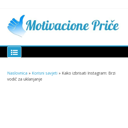
Skip
to
content
Mu
pri
živo
pou
pri
Motivacione Priče
živ
Naslovnica
»
Korisni savjeti
»
Kako izbrisati Instagram: Brzi
vodič za uklanjanje