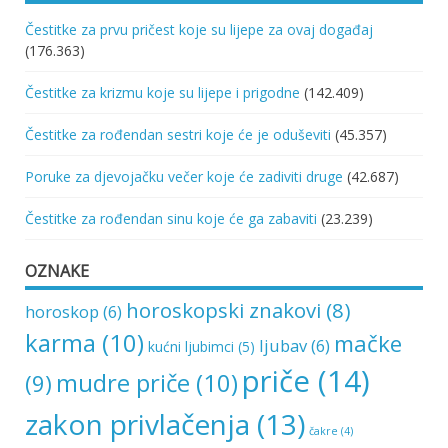
Čestitke za prvu pričest koje su lijepe za ovaj događaj
(176.363)
Čestitke za krizmu koje su lijepe i prigodne
(142.409)
Čestitke za rođendan sestri koje će je oduševiti
(45.357)
Poruke za djevojačku večer koje će zadiviti druge
(42.687)
Čestitke za rođendan sinu koje će ga zabaviti
(23.239)
OZNAKE
horoskopski znakovi
(8)
horoskop
(6)
karma
(10)
mačke
ljubav
(6)
kućni ljubimci
(5)
priče
(14)
mudre priče
(10)
(9)
zakon privlačenja
(13)
čakre
(4)