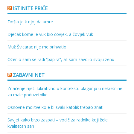
ISTINITE PRIČE
Došla je k njoj da umre
Dječak kome je vuk bio čovjek, a čovjek vuk
Muž Švicarac nije me prihvatio
Oženio sam se radi “papira”, ali sam zavolio svoju ženu
ZABAVNI NET
Značenje riječi lukrativno u kontekstu ulaganja u nekretnine
za male poduzetnike
Osnovne molitve koje bi svaki katolik trebao znati
Savjet kako brzo zaspati – vodič za radnike koji žele
kvalitetan san