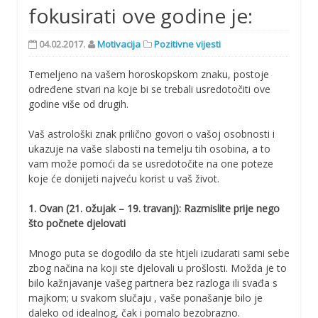
fokusirati ove godine je:
04.02.2017.
Motivacija
Pozitivne vijesti
Temeljeno na vašem horoskopskom znaku, postoje
određene stvari na koje bi se trebali usredotočiti ove
godine više od drugih.
Vaš astrološki znak prilično govori o vašoj osobnosti i
ukazuje na vaše slabosti na temelju tih osobina, a to
vam može pomoći da se usredotočite na one poteze
koje će donijeti najveću korist u vaš život.
1. Ovan (21. ožujak – 19. travanj): Razmislite prije nego
što počnete djelovati
Mnogo puta se dogodilo da ste htjeli izudarati sami sebe
zbog načina na koji ste djelovali u prošlosti. Možda je to
bilo kažnjavanje vašeg partnera bez razloga ili svađa s
majkom; u svakom slučaju , vaše ponašanje bilo je
daleko od idealnog, čak i pomalo bezobrazno.