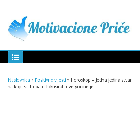
Skip
to
content
Mu
pri
živo
pou
pri
Motivacione Priče
živ
Naslovnica
»
Pozitivne vijesti
»
Horoskop – Jedna jedina stvar
na koju se trebate fokusirati ove godine je: