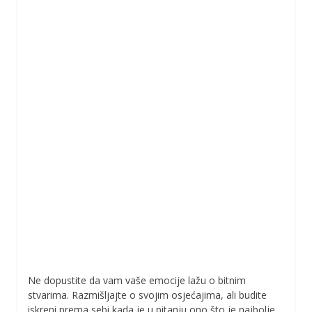
Ne dopustite da vam vaše emocije lažu o bitnim
stvarima. Razmišljajte o svojim osjećajima, ali budite
iskreni prema sebi kada je u pitanju ono što je najbolje