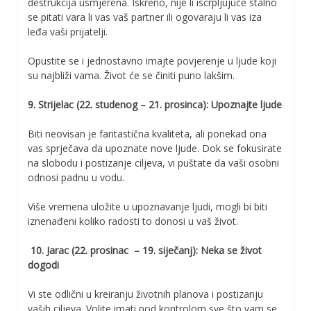
destrukcija usmjerena. Iskreno, nije li iscrpljujuće stalno
se pitati vara li vas vaš partner ili ogovaraju li vas iza
leđa vaši prijatelji.
Opustite se i jednostavno imajte povjerenje u ljude koji
su najbliži vama. Život će se činiti puno lakšim.
9. Strijelac (22. studenog – 21. prosinca): Upoznajte ljude
Biti neovisan je fantastična kvaliteta, ali ponekad ona
vas sprječava da upoznate nove ljude. Dok se fokusirate
na slobodu i postizanje ciljeva, vi puštate da vaši osobni
odnosi padnu u vodu.
Više vremena uložite u upoznavanje ljudi, mogli bi biti
iznenađeni koliko radosti to donosi u vaš život.
10. Jarac (22. prosinac – 19. siječanj): Neka se život
dogodi
Vi ste odlični u kreiranju životnih planova i postizanju
vaših ciljeva. Volite imati pod kontrolom sve što vam se