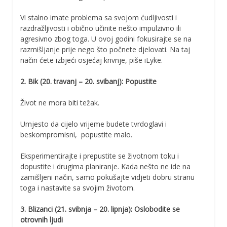
Vi stalno imate problema sa svojom ćudljivosti i
razdražljivosti i obično učinite nešto impulzivno ili
agresivno zbog toga. U ovoj godini fokusirajte se na
razmišljanje prije nego što počnete djelovati. Na taj
način ćete izbjeći osjećaj krivnje, piše iLyke.
2. Bik (20. travanj – 20. svibanj): Popustite
Život ne mora biti težak.
Umjesto da cijelo vrijeme budete tvrdoglavi i
beskompromisni, popustite malo.
Eksperimentirajte i prepustite se životnom toku i
dopustite i drugima planiranje. Kada nešto ne ide na
zamišljeni način, samo pokušajte vidjeti dobru stranu
toga i nastavite sa svojim životom.
3. Blizanci (21. svibnja – 20. lipnja): Oslobodite se
otrovnih ljudi