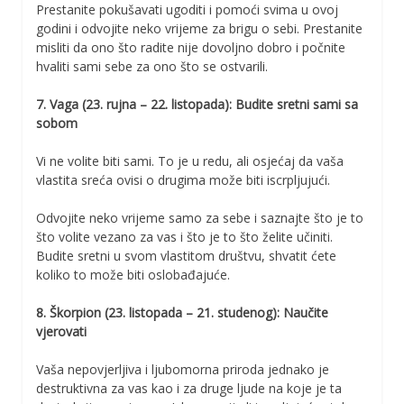
Prestanite pokušavati ugoditi i pomoći svima u ovoj
godini i odvojite neko vrijeme za brigu o sebi. Prestanite
misliti da ono što radite nije dovoljno dobro i počnite
hvaliti sami sebe za ono što se ostvarili.
7. Vaga (23. rujna – 22. listopada): Budite sretni sami sa
sobom
Vi ne volite biti sami. To je u redu, ali osjećaj da vaša
vlastita sreća ovisi o drugima može biti iscrpljujući.
Odvojite neko vrijeme samo za sebe i saznajte što je to
što volite vezano za vas i što je to što želite učiniti.
Budite sretni u svom vlastitom društvu, shvatit ćete
koliko to može biti oslobađajuće.
8. Škorpion (23. listopada – 21. studenog): Naučite
vjerovati
Vaša nepovjerljiva i ljubomorna priroda jednako je
destruktivna za vas kao i za druge ljude na koje je ta