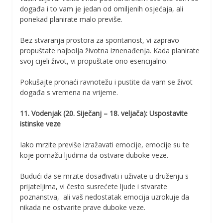
događa i to vam je jedan od omiljenih osjećaja, ali
ponekad planirate malo previše.
Bez stvaranja prostora za spontanost, vi zapravo
propuštate najbolja životna iznenađenja. Kada planirate
svoj cijeli život, vi propuštate ono esencijalno.
Pokušajte pronaći ravnotežu i pustite da vam se život
događa s vremena na vrijeme.
11. Vodenjak (20. Siječanj – 18. veljača): Uspostavite
istinske veze
Iako mrzite previše izražavati emocije, emocije su te
koje pomažu ljudima da ostvare duboke veze.
Budući da se mrzite dosađivati i uživate u druženju s
prijateljima, vi često susrećete ljude i stvarate
poznanstva, ali vaš nedostatak emocija uzrokuje da
nikada ne ostvarite prave duboke veze.