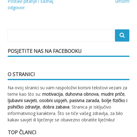
Navigacija
Postavi pitanje i saznaj
umom!
odgovor:
objava
POSJETITE NAS NA FACEBOOKU
O STRANICI
Na ovoj stranici su vam raspoloživi korisni tekstovi vezani za
teme kao što su:
motivacija
,
duhovna obnova
,
mudre priče
,
ljubavni savjeti
,
osobni uspjeh
,
pasivna zarada
,
bolje fizičko i
psihičko zdravlje
,
dobra zabava
. Stranica je isključivo
informativnog karaktera. Što se tiče vašeg zdravlja, za bilo
kakav savjet ili liječenje se obavezno obratite liječniku!
TOP ČLANCI