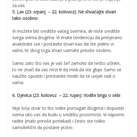
za vas.
5. Lav (23. srpanj – 22. kolovoz): Ne shvaćajte stvari
tako osobno
Vi možete biti središte vašeg svemira, ali niste središte
svega svima drugima. Vi imate tendenciju da pretjerano
analizirate sve i postavite stvari kao da ste jedino vi
važni, te zbog toga stvari uzimate previše osobno.
Samo zato što vas je vaš šef zamolio da nešto učinite,
to ne znači da vas mrzi ili da misli da ste glupi. Samo se
naučite opustiti i prestanite misliti da se uvijek radi o
vama.
6. Djevica (23. kolovoz – 22. rujan): Vodite brigu o sebi
Nije loša stvar to što volite pomagati drugima i dopustiti
svima oko vas da budu u središtu pozornosti. Vi naporno
radite (malo previše ponekad) i često ste toliko
samokritični da postane jezivo.