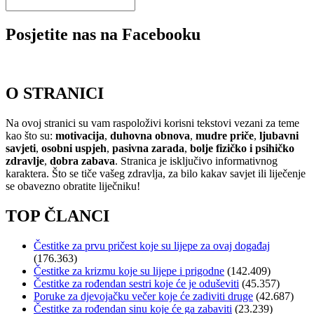
Posjetite nas na Facebooku
O STRANICI
Na ovoj stranici su vam raspoloživi korisni tekstovi vezani za teme
kao što su:
motivacija
,
duhovna obnova
,
mudre priče
,
ljubavni
savjeti
,
osobni uspjeh
,
pasivna zarada
,
bolje fizičko i psihičko
zdravlje
,
dobra zabava
. Stranica je isključivo informativnog
karaktera. Što se tiče vašeg zdravlja, za bilo kakav savjet ili liječenje
se obavezno obratite liječniku!
TOP ČLANCI
Čestitke za prvu pričest koje su lijepe za ovaj događaj
(176.363)
Čestitke za krizmu koje su lijepe i prigodne
(142.409)
Čestitke za rođendan sestri koje će je oduševiti
(45.357)
Poruke za djevojačku večer koje će zadiviti druge
(42.687)
Čestitke za rođendan sinu koje će ga zabaviti
(23.239)