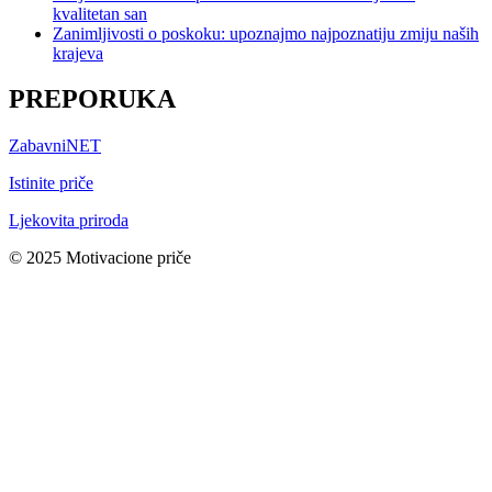
kvalitetan san
Zanimljivosti o poskoku: upoznajmo najpoznatiju zmiju naših
krajeva
PREPORUKA
ZabavniNET
Istinite priče
Ljekovita priroda
© 2025 Motivacione priče