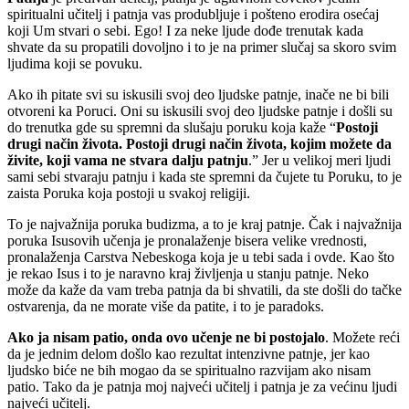
spiritualni učitelj i patnja vas produbljuje i pošteno erodira osećaj
koji Um stvari o sebi. Ego! I za neke ljude dođe trenutak kada
shvate da su propatili dovoljno i to je na primer slučaj sa skoro svim
ljudima koji se povuku.
Ako ih pitate svi su iskusili svoj deo ljudske patnje, inače ne bi bili
otvoreni ka Poruci. Oni su iskusili svoj deo ljudske patnje i došli su
do trenutka gde su spremni da slušaju poruku koja kaže “
Postoji
drugi način života. Postoji drugi način života, kojim možete da
živite, koji vama ne stvara dalju patnju
.” Jer u velikoj meri ljudi
sami sebi stvaraju patnju i kada ste spremni da čujete tu Poruku, to je
zaista Poruka koja postoji u svakoj religiji.
To je najvažnija poruka budizma, a to je kraj patnje. Čak i najvažnija
poruka Isusovih učenja je pronalaženje bisera velike vrednosti,
pronalaženja Carstva Nebeskoga koja je u tebi sada i ovde. Kao što
je rekao Isus i to je naravno kraj življenja u stanju patnje. Neko
može da kaže da vam treba patnja da bi shvatili, da ste došli do tačke
ostvarenja, da ne morate više da patite, i to je paradoks.
Ako ja nisam patio, onda ovo učenje ne bi postojalo
. Možete reći
da je jednim delom došlo kao rezultat intenzivne patnje, jer kao
ljudsko biće ne bih mogao da se spiritualno razvijam ako nisam
patio. Tako da je patnja moj najveći učitelj i patnja je za većinu ljudi
najveći učitelj.