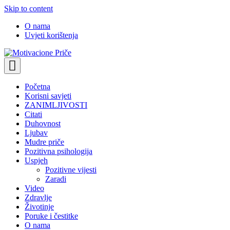
Skip to content
O nama
Uvjeti korištenja
Motivacione Priče
Mudre priče o životu i poučne priče o životu
Početna
Korisni savjeti
ZANIMLJIVOSTI
Citati
Duhovnost
Ljubav
Mudre priče
Pozitivna psihologija
Uspjeh
Pozitivne vijesti
Zaradi
Video
Zdravlje
Životinje
Poruke i čestitke
O nama