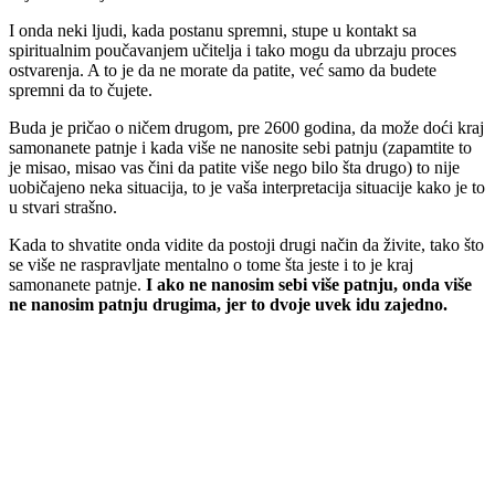
I onda neki ljudi, kada postanu spremni, stupe u kontakt sa
spiritualnim poučavanjem učitelja i tako mogu da ubrzaju proces
ostvarenja. A to je da ne morate da patite, već samo da budete
spremni da to čujete.
Buda je pričao o ničem drugom, pre 2600 godina, da može doći kraj
samonanete patnje i kada više ne nanosite sebi patnju (zapamtite to
je misao, misao vas čini da patite više nego bilo šta drugo) to nije
uobičajeno neka situacija, to je vaša interpretacija situacije kako je to
u stvari strašno.
Kada to shvatite onda vidite da postoji drugi način da živite, tako što
se više ne raspravljate mentalno o tome šta jeste i to je kraj
samonanete patnje.
I ako ne nanosim sebi više patnju, onda više
ne nanosim patnju drugima, jer to dvoje uvek idu zajedno.