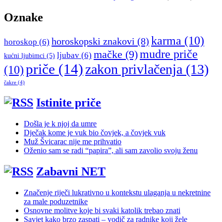
Oznake
karma
(10)
horoskopski znakovi
(8)
horoskop
(6)
mudre priče
mačke
(9)
ljubav
(6)
kućni ljubimci
(5)
priče
(14)
zakon privlačenja
(13)
(10)
čakre
(4)
Istinite priče
Došla je k njoj da umre
Dječak kome je vuk bio čovjek, a čovjek vuk
Muž Švicarac nije me prihvatio
Oženio sam se radi “papira”, ali sam zavolio svoju ženu
Zabavni NET
Značenje riječi lukrativno u kontekstu ulaganja u nekretnine
za male poduzetnike
Osnovne molitve koje bi svaki katolik trebao znati
Savjet kako brzo zaspati – vodič za radnike koji žele