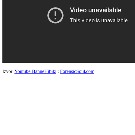
Izvor:
Youtube-BanneHibiki
;
ForensicSoul.com