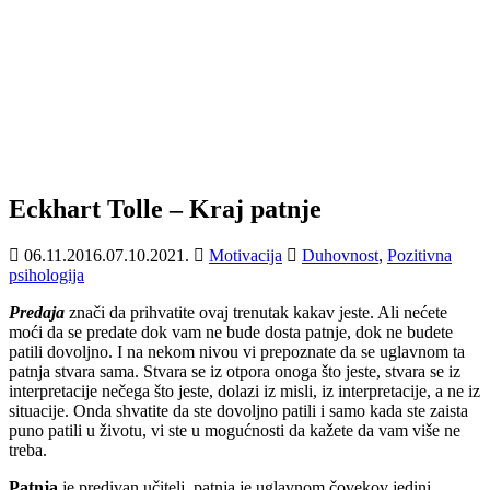
Eckhart Tolle – Kraj patnje
06.11.2016.
07.10.2021.
Motivacija
Duhovnost
,
Pozitivna
psihologija
Predaja
znači da prihvatite ovaj trenutak kakav jeste. Ali nećete
moći da se predate dok vam ne bude dosta patnje, dok ne budete
patili dovoljno. I na nekom nivou vi prepoznate da se uglavnom ta
patnja stvara sama. Stvara se iz otpora onoga što jeste, stvara se iz
interpretacije nečega što jeste, dolazi iz misli, iz interpretacije, a ne iz
situacije. Onda shvatite da ste dovoljno patili i samo kada ste zaista
puno patili u životu, vi ste u mogućnosti da kažete da vam više ne
treba.
Patnja
je predivan učitelj, patnja je uglavnom čovekov jedini