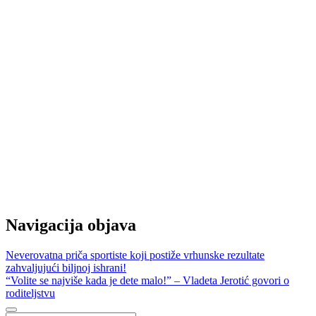
Navigacija objava
Neverovatna priča sportiste koji postiže vrhunske rezultate
zahvaljujući biljnoj ishrani!
“Volite se najviše kada je dete malo!” – Vladeta Jerotić govori o
roditeljstvu