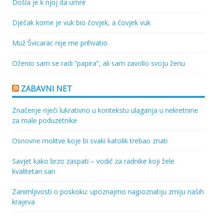
Došla je k njoj da umre
Dječak kome je vuk bio čovjek, a čovjek vuk
Muž Švicarac nije me prihvatio
Oženio sam se radi “papira”, ali sam zavolio svoju ženu
ZABAVNI NET
Značenje riječi lukrativno u kontekstu ulaganja u nekretnine
za male poduzetnike
Osnovne molitve koje bi svaki katolik trebao znati
Savjet kako brzo zaspati – vodič za radnike koji žele
kvalitetan san
Zanimljivosti o poskoku: upoznajmo najpoznatiju zmiju naših
krajeva