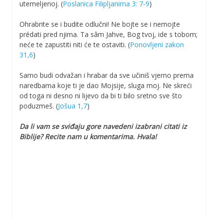
utemeljenoj. (
Poslanica Filipljanima 3: 7-9
)
Ohrabrite se i budite odlučni! Ne bojte se i nemojte
prédati pred njima. Ta sâm Jahve, Bog tvoj, ide s tobom;
neće te zapustiti niti će te ostaviti. (
Ponovljeni zakon
31,6
)
Samo budi odvažan i hrabar da sve učiniš vjerno prema
naredbama koje ti je dao Mojsije, sluga moj. Ne skreći
od toga ni desno ni lijevo da bi ti bilo sretno sve što
poduzmeš. (
Jošua 1,7
)
Da li vam se sviđaju gore navedeni izabrani citati iz
Biblije? Recite nam u komentarima. Hvala!