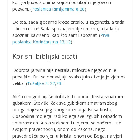
koji ga ljube, s onima koji su odlukom njegovom
pozvani. (
Poslanica Rimljanima 8,28
)
Doista, sada gledamo kroza zrcalo, u zagonetki, a tada
– licem u lice! Sada spoznajem djelomično, a tada ću
spoznati savršeno, kao što sam i spoznat! (
Prva
poslanica Korinćanima 13,12
)
Korisni biblijski citati
Dobrota Jahvina nije nestala, milosrđe njegovo nije
presušilo. Oni se obnavljaju svako jutro: tvoja je vjernost
velika! (
Tužaljke 3: 22,23
)
Ali što mi god bijaše dobitak, to poradi Krista smatram
gubitkom. Štoviše, čak sve gubitkom smatram zbog
onoga najizvrsnijeg, zbog spoznanja Isusa Krista,
Gospodina mojega, radi kojega sve izgubih i otpadom
smatram: da Krista steknem i u njemu se nađem – ne
svojom pravednošću, onom od Zakona, nego
pravednošću po vjeri u Krista, onom od Boga, na vjeri