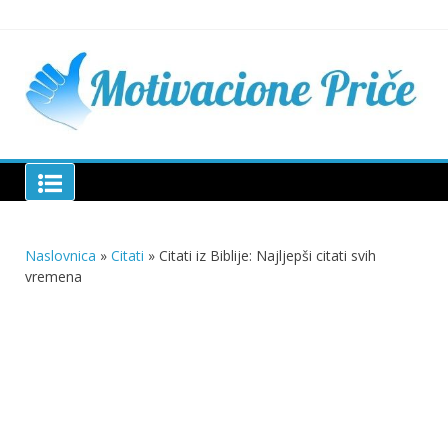
Skip
to
content
Mu
pri
živo
pou
pri
Motivacione Priče
živ
Naslovnica
»
Citati
»
Citati iz Biblije: Najljepši citati svih
vremena