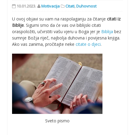
10.01.2023.
Motivacija
Citati
,
Duhovnost
U ovoj objavi su vam na raspolaganju za čitanje
citati iz
Biblije
. Sigurni smo da će vas ovi biblijski citati
oraspoložiti, učvrstiti vašu vjeru u Boga jer je
Biblija
bez
sumnje Božja riječ, najbolja duhovna i povijesna knjiga.
Ako vas zanima, pročitajte neke
citate o djeci
.
Sveto pismo