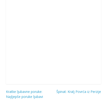
Kratke ljubavne poruke:
Špinat: Kralj Povrća iz Perzije
Navigacija
Najljepše poruke ljubavi
objava