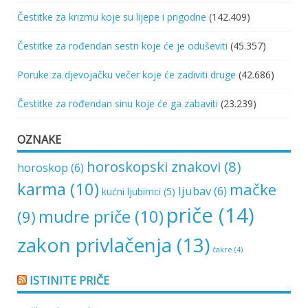
Čestitke za krizmu koje su lijepe i prigodne
(142.409)
Čestitke za rođendan sestri koje će je oduševiti
(45.357)
Poruke za djevojačku večer koje će zadiviti druge
(42.686)
Čestitke za rođendan sinu koje će ga zabaviti
(23.239)
OZNAKE
horoskopski znakovi
(8)
horoskop
(6)
karma
(10)
mačke
ljubav
(6)
kućni ljubimci
(5)
priče
(14)
mudre priče
(10)
(9)
zakon privlačenja
(13)
čakre
(4)
ISTINITE PRIČE