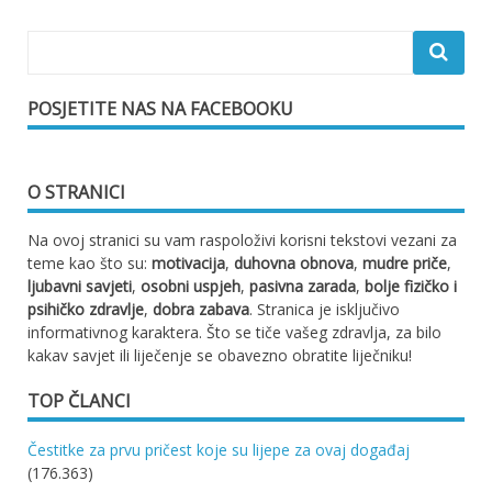
POSJETITE NAS NA FACEBOOKU
O STRANICI
Na ovoj stranici su vam raspoloživi korisni tekstovi vezani za
teme kao što su:
motivacija
,
duhovna obnova
,
mudre priče
,
ljubavni savjeti
,
osobni uspjeh
,
pasivna zarada
,
bolje fizičko i
psihičko zdravlje
,
dobra zabava
. Stranica je isključivo
informativnog karaktera. Što se tiče vašeg zdravlja, za bilo
kakav savjet ili liječenje se obavezno obratite liječniku!
TOP ČLANCI
Čestitke za prvu pričest koje su lijepe za ovaj događaj
(176.363)