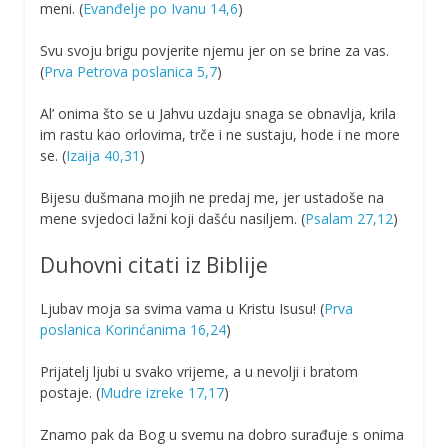
meni. (
Evanđelje po Ivanu 14,6
)
Svu svoju brigu povjerite njemu jer on se brine za vas.
(
Prva Petrova poslanica 5,7
)
Al’ onima što se u Jahvu uzdaju snaga se obnavlja, krila
im rastu kao orlovima, trče i ne sustaju, hode i ne more
se. (
Izaija 40,31
)
Bijesu dušmana mojih ne predaj me, jer ustadoše na
mene svjedoci lažni koji dašću nasiljem. (
Psalam 27,12
)
Duhovni citati iz Biblije
Ljubav moja sa svima vama u Kristu Isusu! (
Prva
poslanica Korinćanima 16,24
)
Prijatelj ljubi u svako vrijeme, a u nevolji i bratom
postaje. (
Mudre izreke 17,17
)
Znamo pak da Bog u svemu na dobro surađuje s onima