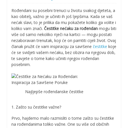
Rođendani su posebni trenuci u životu svakog djeteta, a
kao obitelj, važno je učiniti ih još ljepšima. Kada se vaš
nećak slavi, to je prilika da mu pokažete koliko ga volite i
koliko vam znači.
Čestitke nećaku za rođendan
mogu biti
više od samo nekoliko riječi na kartici — mogu postati
nezaboravan trenutak, koji će on pamtiti cijeli život. Ovaj
članak pružit će vam inspiraciju za savršene
čestitke
koje
će se svidjeti vašem nećaku, bez obzira na njegovu dob,
te savjete o tome kako učiniti njegov rođendan
posebnim.
Najljepše rođendanske čestitke
1. Zašto su čestitke važne?
Prvo, hajdemo malo razmisliti o tome zašto su čestitke
na rođendanima toliko važne. One su više od običnih