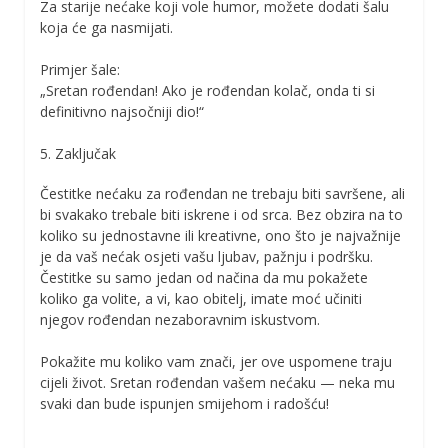
Za starije nećake koji vole humor, možete dodati šalu
koja će ga nasmijati.
Primjer šale:
„Sretan rođendan! Ako je rođendan kolač, onda ti si
definitivno najsočniji dio!“
5. Zaključak
Čestitke nećaku za rođendan ne trebaju biti savršene, ali
bi svakako trebale biti iskrene i od srca. Bez obzira na to
koliko su jednostavne ili kreativne, ono što je najvažnije
je da vaš nećak osjeti vašu ljubav, pažnju i podršku.
Čestitke su samo jedan od načina da mu pokažete
koliko ga volite, a vi, kao obitelj, imate moć učiniti
njegov rođendan nezaboravnim iskustvom.
Pokažite mu koliko vam znači, jer ove uspomene traju
cijeli život. Sretan rođendan vašem nećaku — neka mu
svaki dan bude ispunjen smijehom i radošću!