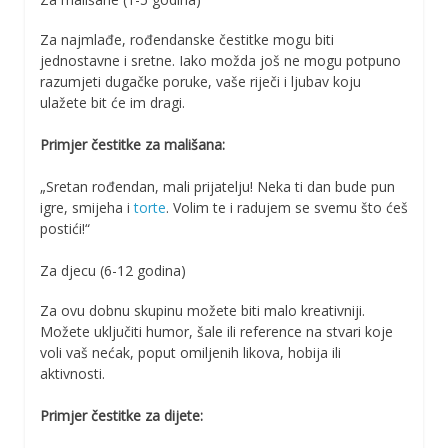
Za najmlađe, rođendanske čestitke mogu biti
jednostavne i sretne. Iako možda još ne mogu potpuno
razumjeti dugačke poruke, vaše riječi i ljubav koju
ulažete bit će im dragi.
Primjer čestitke za mališana:
„Sretan rođendan, mali prijatelju! Neka ti dan bude pun
igre, smijeha i
torte
. Volim te i radujem se svemu što ćeš
postići!“
Za djecu (6-12 godina)
Za ovu dobnu skupinu možete biti malo kreativniji.
Možete uključiti humor, šale ili reference na stvari koje
voli vaš nećak, poput omiljenih likova, hobija ili
aktivnosti.
Primjer čestitke za dijete: