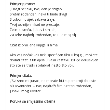
Primjer pjesme:
„Dragi nećaku, tvoj dan je stigao,
Sretan rođendan, neka ti bude drag!
S tobom uvijek zabava traje,
Tvoj osmijeh nikad ne prestaje.
Želim ti sreću, ljubav i smijeh,
Za tebe najbolji rođendan, to ti je moj cilj.“
Citat iz omiljene knjige ili filma
Ako vaš nećak voli neki specifičan film ili knjigu, možete
dodati citat iz tih djela u vašu čestitku. Bit će oduševljen
što ste se trudili i odabrali nešto što voli.
Primjer citata:
„‘Svi smo mi junaci, ne morate biti superheroji da biste
bili izvanredni.’ – tvoj najdraži film. Sretan rođendan,
junaku mog života!“
Poruka sa smiješnim crtama