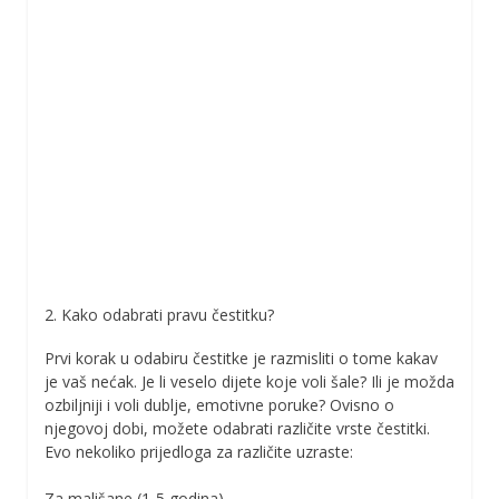
2. Kako odabrati pravu čestitku?
Prvi korak u odabiru čestitke je razmisliti o tome kakav
je vaš nećak. Je li veselo dijete koje voli šale? Ili je možda
ozbiljniji i voli dublje, emotivne poruke? Ovisno o
njegovoj dobi, možete odabrati različite vrste čestitki.
Evo nekoliko prijedloga za različite uzraste:
Za mališane (1-5 godina)