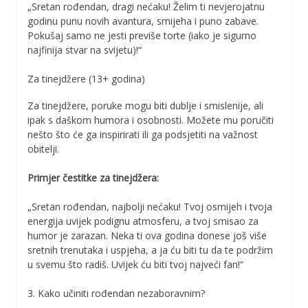
„Sretan rođendan, dragi nećaku! Želim ti nevjerojatnu
godinu punu novih avantura, smijeha i puno zabave.
Pokušaj samo ne jesti previše torte (iako je sigurno
najfinija stvar na svijetu)!“
Za tinejdžere (13+ godina)
Za tinejdžere, poruke mogu biti dublje i smislenije, ali
ipak s daškom humora i osobnosti. Možete mu poručiti
nešto što će ga inspirirati ili ga podsjetiti na važnost
obitelji.
Primjer čestitke za tinejdžera:
„Sretan rođendan, najbolji nećaku! Tvoj osmijeh i tvoja
energija uvijek podignu atmosferu, a tvoj smisao za
humor je zarazan. Neka ti ova godina donese još više
sretnih trenutaka i uspjeha, a ja ću biti tu da te podržim
u svemu što radiš. Uvijek ću biti tvoj najveći fan!“
3. Kako učiniti rođendan nezaboravnim?