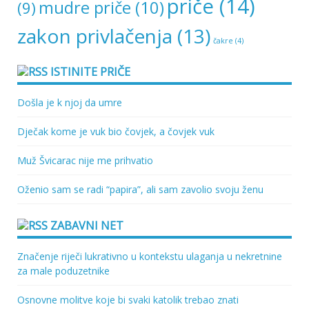
priče
(14)
mudre priče
(10)
(9)
zakon privlačenja
(13)
čakre
(4)
ISTINITE PRIČE
Došla je k njoj da umre
Dječak kome je vuk bio čovjek, a čovjek vuk
Muž Švicarac nije me prihvatio
Oženio sam se radi “papira”, ali sam zavolio svoju ženu
ZABAVNI NET
Značenje riječi lukrativno u kontekstu ulaganja u nekretnine
za male poduzetnike
Osnovne molitve koje bi svaki katolik trebao znati