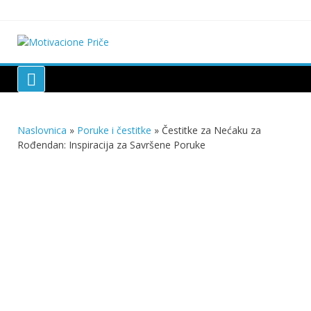
Skip
to
content
Motivacione Priče
Mudre priče o životu i poučne priče o životu
Naslovnica
»
Poruke i čestitke
»
Čestitke za Nećaku za
Rođendan: Inspiracija za Savršene Poruke