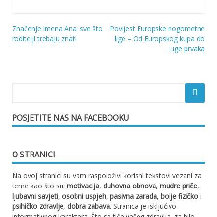
Značenje imena Ana: sve što
Povijest Europske nogometne
Navigacija
roditelji trebaju znati
lige – Od Europskog kupa do
Lige prvaka
objava
POSJETITE NAS NA FACEBOOKU
O STRANICI
Na ovoj stranici su vam raspoloživi korisni tekstovi vezani za
teme kao što su:
motivacija
,
duhovna obnova
,
mudre priče
,
ljubavni savjeti
,
osobni uspjeh
,
pasivna zarada
,
bolje fizičko i
psihičko zdravlje
,
dobra zabava
. Stranica je isključivo
informativnog karaktera. Što se tiče vašeg zdravlja, za bilo