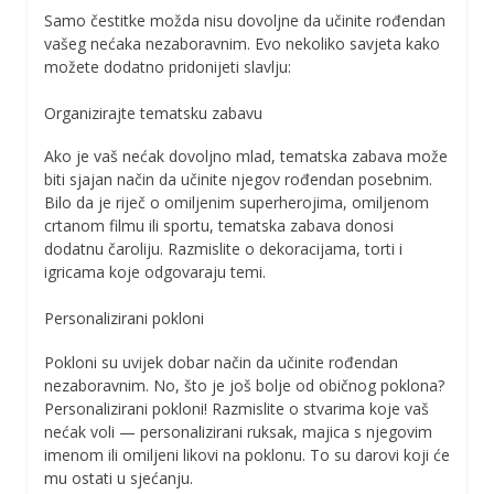
Samo čestitke možda nisu dovoljne da učinite rođendan
vašeg nećaka nezaboravnim. Evo nekoliko savjeta kako
možete dodatno pridonijeti slavlju:
Organizirajte tematsku zabavu
Ako je vaš nećak dovoljno mlad, tematska zabava može
biti sjajan način da učinite njegov rođendan posebnim.
Bilo da je riječ o omiljenim superherojima, omiljenom
crtanom filmu ili sportu, tematska zabava donosi
dodatnu čaroliju. Razmislite o dekoracijama, torti i
igricama koje odgovaraju temi.
Personalizirani pokloni
Pokloni su uvijek dobar način da učinite rođendan
nezaboravnim. No, što je još bolje od običnog poklona?
Personalizirani pokloni! Razmislite o stvarima koje vaš
nećak voli — personalizirani ruksak, majica s njegovim
imenom ili omiljeni likovi na poklonu. To su darovi koji će
mu ostati u sjećanju.