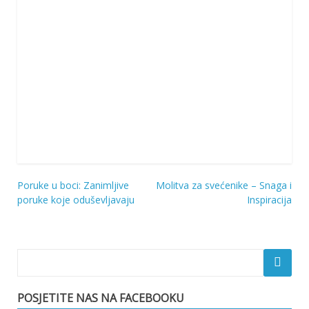
Poruke u boci: Zanimljive
Molitva za svećenike – Snaga i
Navigacija
poruke koje oduševljavaju
Inspiracija
objava
POSJETITE NAS NA FACEBOOKU