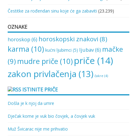
Čestitke za rođendan sinu koje će ga zabaviti
(23.239)
OZNAKE
horoskopski znakovi
(8)
horoskop
(6)
karma
(10)
mačke
ljubav
(6)
kućni ljubimci
(5)
priče
(14)
mudre priče
(10)
(9)
zakon privlačenja
(13)
čakre
(4)
ISTINITE PRIČE
Došla je k njoj da umre
Dječak kome je vuk bio čovjek, a čovjek vuk
Muž Švicarac nije me prihvatio