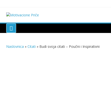
Skip
to
content
Motivacione Priče
Mudre priče o životu i poučne priče o životu
Naslovnica
»
Citati
»
Budi svoja citati – Poučni i Inspirativni