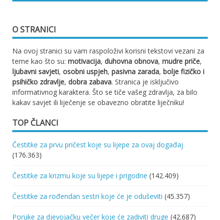
O STRANICI
Na ovoj stranici su vam raspoloživi korisni tekstovi vezani za
teme kao što su:
motivacija
,
duhovna obnova
,
mudre priče
,
ljubavni savjeti
,
osobni uspjeh
,
pasivna zarada
,
bolje fizičko i
psihičko zdravlje
,
dobra zabava
. Stranica je isključivo
informativnog karaktera. Što se tiče vašeg zdravlja, za bilo
kakav savjet ili liječenje se obavezno obratite liječniku!
TOP ČLANCI
Čestitke za prvu pričest koje su lijepe za ovaj događaj
(176.363)
Čestitke za krizmu koje su lijepe i prigodne
(142.409)
Čestitke za rođendan sestri koje će je oduševiti
(45.357)
Poruke za djevojačku večer koje će zadiviti druge
(42.687)