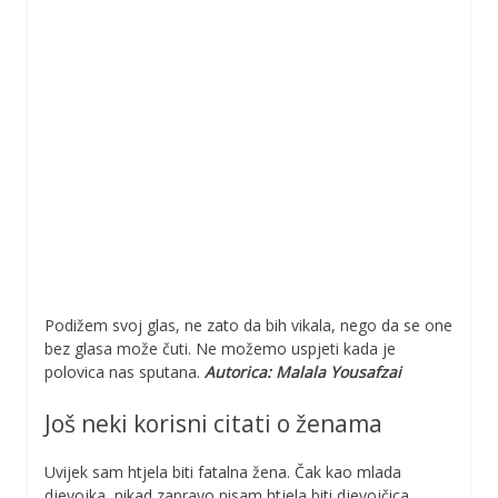
Podižem svoj glas, ne zato da bih vikala, nego da se one
bez glasa može čuti. Ne možemo uspjeti kada je
polovica nas sputana.
Autorica: Malala Yousafzai
Još neki korisni citati o ženama
Uvijek sam htjela biti fatalna žena. Čak kao mlada
djevojka, nikad zapravo nisam htjela biti djevojčica.